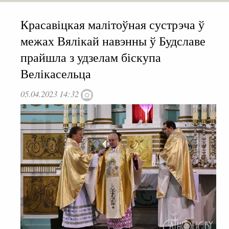
Красавіцкая малітоўная сустрэча ў
межах Вялікай навэнны ў Будславе
прайшла з удзелам біскупа
Велікасельца
05.04.2023 14:32