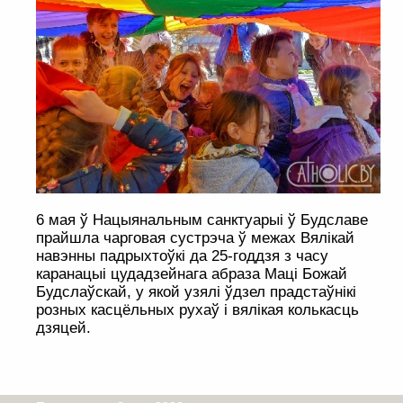
6 мая ў Нацыянальным санктуарыі ў Будславе
прайшла чарговая сустрэча ў межах Вялікай
навэнны падрыхтоўкі да 25-годдзя з часу
каранацыі цудадзейнага абраза Маці Божай
Будслаўскай, у якой узялі ўдзел прадстаўнікі
розных касцёльных рухаў і вялікая колькасць
дзяцей.