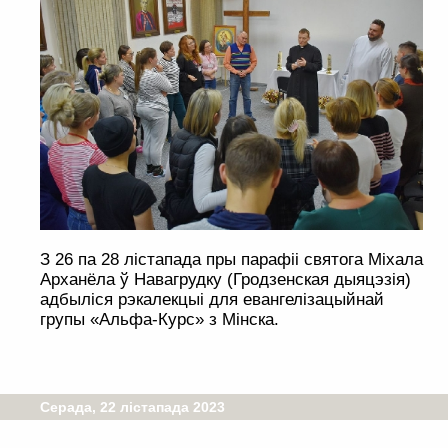
З 26 па 28 лістапада пры парафіі святога Міхала
Арханёла ў Навагрудку (Гродзенская дыяцэзія)
адбыліся рэкалекцыі для евангелізацыйнай
групы «Альфа-Курс» з Мінска.
Серада, 22 лістапада 2023