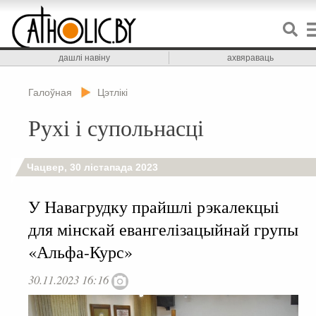
дашлі навіну
ахвяраваць
Галоўная
Цэтлікі
Рухі і супольнасці
Чацвер, 30 лістапада 2023
У Навагрудку прайшлі рэкалекцыі
для мінскай евангелізацыйнай групы
«Альфа-Курс»
30.11.2023 16:16