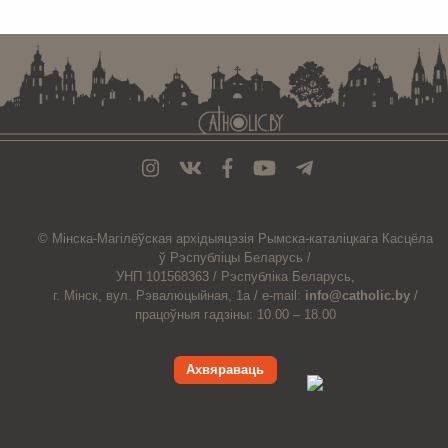
. . . . . . . . . . . . . . . . . . . . . . . . . . . . . . . . . . . . . . . . . . . . . . . . . . . . . . . . . . . . .
© Мiнска-Магiлёўская
архiдыяцэзiя
Рымска-каталіцкага
Касцёла
ў Рэспубліцы Беларусь /
УНП 101568363 /
Рэспубліка Беларусь,
г. Мінск, вул. Рэвалюцыйная, 1а /
e-mail:
info@catholic.by
/
працоўныя гадзіны: 10.00 – 18.00
Ахвяраваць