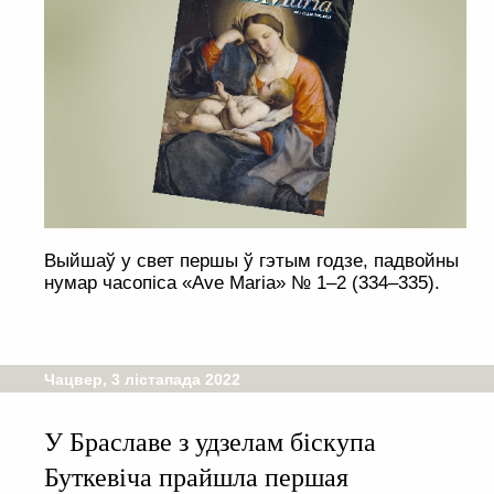
Выйшаў у свет першы ў гэтым годзе, падвойны
нумар часопіса «Ave Maria» № 1–2 (334–335).
Чацвер, 3 лістапада 2022
У Браславе з удзелам біскупа
Буткевіча прайшла першая