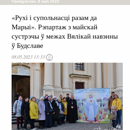
Панядзелак, 8 мая 2023
«Рухі і супольнасці разам да
Марыі». Рэпартаж з майскай
сустрэчы ў межах Вялікай навэнны
ў Будславе
08.05.2023 13:33