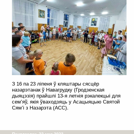
З 16 па 23 ліпеня ў кляштары сясцёр
назарэтанак ў Навагрудку (Гродзенская
дыяцэзія) прайшлі 13-я летнія рэкалекцыі для
сем’яў, якія ўваходзяць у Асацыяцыю Святой
Сям’і з Назарэта (АСС).
Панядзелак, 22 мая 2023