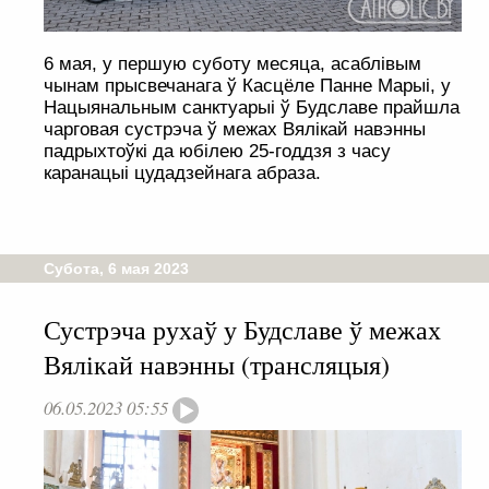
6 мая, у першую суботу месяца, асаблівым
чынам прысвечанага ў Касцёле Панне Марыі, у
Нацыянальным санктуарыі ў Будславе прайшла
чарговая сустрэча ў межах Вялікай навэнны
падрыхтоўкі да юбілею 25-годдзя з часу
каранацыі цудадзейнага абраза.
Субота, 6 мая 2023
Сустрэча рухаў у Будславе ў межах
Вялікай навэнны (трансляцыя)
06.05.2023 05:55