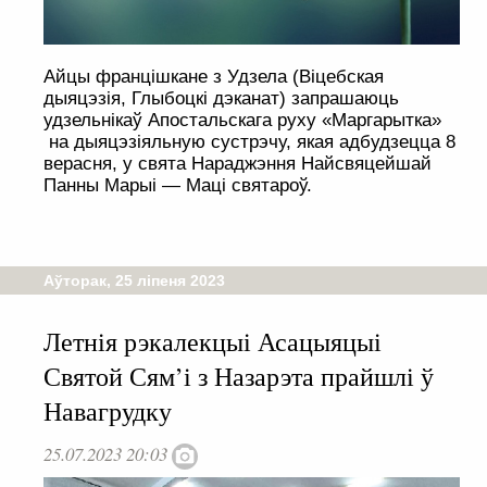
Айцы францішкане з Удзела (Віцебская
дыяцэзія, Глыбоцкі дэканат) запрашаюць
удзельнікаў Апостальскага руху «Маргарытка»
на дыяцэзіяльную сустрэчу, якая адбудзецца 8
верасня, у свята Нараджэння Найсвяцейшай
Панны Марыі — Маці святароў.
Аўторак, 25 ліпеня 2023
Летнія рэкалекцыі Асацыяцыі
Святой Сям’і з Назарэта прайшлі ў
Навагрудку
25.07.2023 20:03