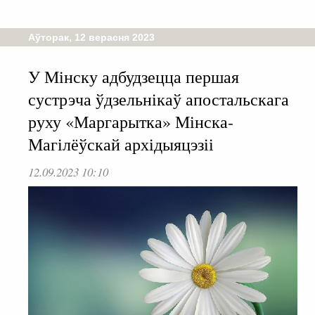
Аўторак, 12 верасня 2023
У Мінску адбудзецца першая
сустрэча ўдзельнікаў апостальскага
руху «Маргарытка» Мінска-
Магілёўскай архідыяцэзіі
12.09.2023 10:10