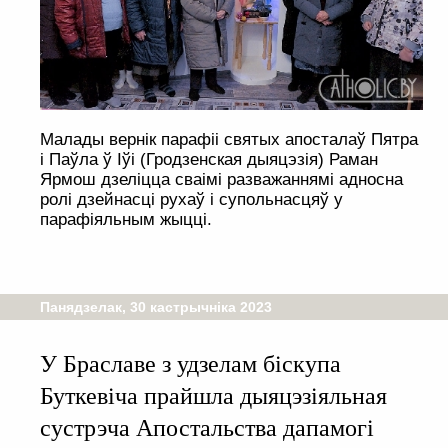
Малады вернік парафіі святых апосталаў Пятра
і Паўла ў Іўі (Гродзенская дыяцэзія) Раман
Ярмош дзеліцца сваімі разважаннямі адносна
ролі дзейнасці рухаў і супольнасцяў у
парафіяльным жыцці.
Панядзелак, 30 кастрычніка 2023
У Браславе з удзелам біскупа
Буткевіча прайшла дыяцэзіяльная
сустрэча Апостальства дапамогі