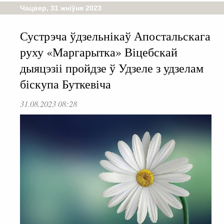
Чацвер, 31 жніўня 2023
Сустрэча ўдзельнікаў Апостальскага
руху «Маргарытка» Віцебскай
дыяцэзіі пройдзе ў Удзеле з удзелам
біскупа Буткевіча
31.08.2023 08:28