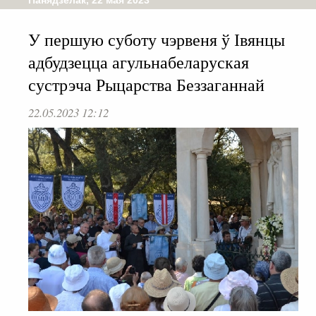
У першую суботу чэрвеня ў Івянцы
адбудзецца агульнабеларуская
сустрэча Рыцарства Беззаганнай
22.05.2023 12:12