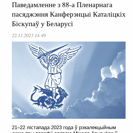
Паведамленне з 88-а Пленарнага
пасяджэння Канферэнцыі Каталіцкіх
Біскупаў у Беларусі
22.11.2023 14:49
21–22 лістапада 2023 года ў рэкалекцыйным