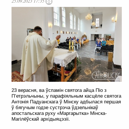
25.09.2023 17:35
23 верасня, ва ўспамін святога айца Піо з
П’етрэльчыны, у парафіяльным касцёле святога
Антонія Падуанскага ў Мінску адбылася першая
ў бягучым годзе сустрэча ўдзельнікаў
апостальскага руху «Маргарытка» Мінска-
Магілёўскай архідыяцэзіі.