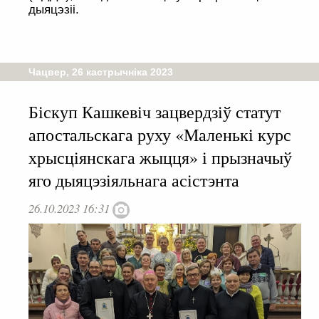
дыяцэзіі.
Чацвер, 26 кастрычніка 2023
Біскуп Кашкевіч зацвердзіў статут
апостальскага руху «Маленькі курс
хрысціянскага жыцця» і прызначыў
яго дыяцэзіяльнага асістэнта
26.10.2023 16:31