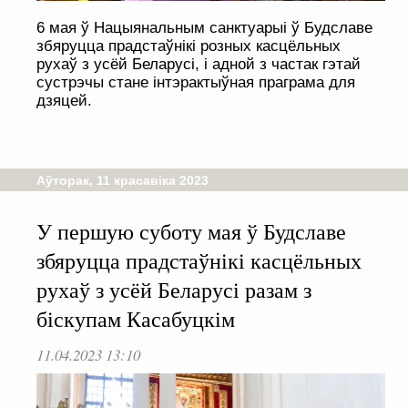
6 мая ў Нацыянальным санктуарыі ў Будславе
збяруцца прадстаўнікі розных касцёльных
рухаў з усёй Беларусi, і адной з частак гэтай
сустрэчы стане iнтэрактыўная праграма для
дзяцей.
Аўторак, 11 красавіка 2023
У першую суботу мая ў Будславе
збяруцца прадстаўнікі касцёльных
рухаў з усёй Беларусі разам з
біскупам Касабуцкім
11.04.2023 13:10