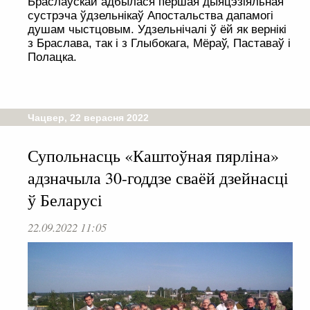
Браслаўскай адбылася першая дыяцэзіяльная
сустрэча ўдзельнікаў Апостальства дапамогі
душам чыстцовым. Удзельнічалі ў ёй як вернікі
з Браслава, так і з Глыбокага, Мёраў, Паставаў і
Полацка.
Чацвер, 22 верасня 2022
Супольнасць «Каштоўная пярліна»
адзначыла 30-годдзе сваёй дзейнасці
ў Беларусі
22.09.2022 11:05