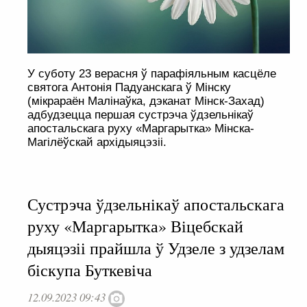
У суботу 23 верасня ў парафіяльным касцёле
святога Антонія Падуанскага ў Мінску
(мікрараён Малінаўка, дэканат Мінск-Захад)
адбудзецца першая сустрэча ўдзельнікаў
апостальскага руху «Маргарытка» Мінска-
Магілёўскай архідыяцэзіі.
Сустрэча ўдзельнікаў апостальскага
руху «Маргарытка» Віцебскай
дыяцэзіі прайшла ў Удзеле з удзелам
біскупа Буткевіча
12.09.2023 09:43