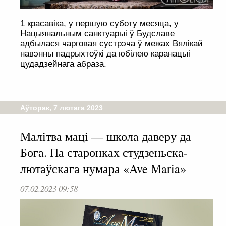
1 красавіка, у першую суботу месяца, у
Нацыянальным санктуарыі ў Будславе
адбылася чарговая сустрэча ў межах Вялікай
навэнны падрыхтоўкі да юбілею каранацыі
цудадзейнага абраза.
Аўторак, 7 лютага 2023
Малітва маці — школа даверу да
Бога. Па старонках студзеньска-
лютаўскага нумара «Ave Maria»
07.02.2023 09:58