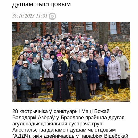
душам чыстцовым
30.10.2023 11:51
28 кастрычніка ў санктуарыі Маці Божай
Валадаркі Азёраў у Браславе прайшла другая
агульнадыяцэзіяльная сустрэча груп
Апостальства дапамогі душам чыстцовым
(АДДЧ), якія дзейнічаюць у парафіях Віцебскай