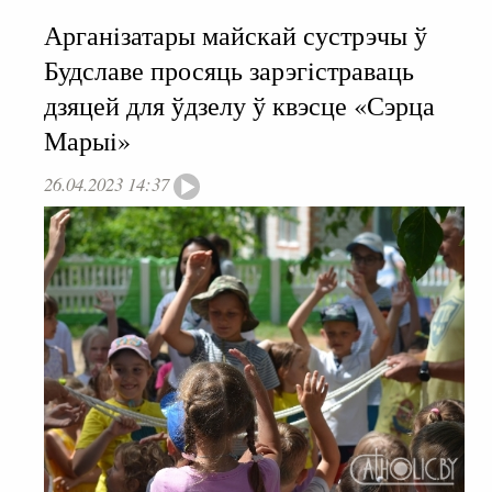
Арганiзатары майскай сустрэчы ў
Будславе просяць зарэгiстраваць
дзяцей для ўдзелу ў квэсце «Сэрца
Марыi»
26.04.2023 14:37