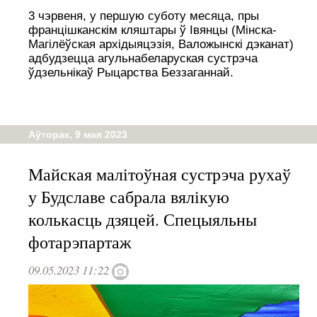
3 чэрвеня, у першую суботу месяца, пры
францішканскім кляштары ў Івянцы (Мінска-
Магілёўская архідыяцэзія, Валожынскі дэканат)
адбудзецца агульнабеларуская сустрэча
ўдзельнікаў Рыцарства Беззаганнай.
Аўторак, 9 мая 2023
Майская малітоўная сустрэча рухаў
у Будславе сабрала вялікую
колькасць дзяцей. Спецыяльны
фотарэпартаж
09.05.2023 11:22