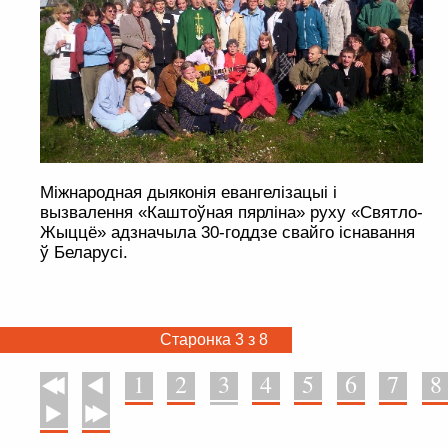
Міжнародная дыяконія евангелізацыі і
вызвалення «Каштоўная пярліна» руху «Святло-
Жыццё» адзначыла 30-годдзе свайго існавання
ў Беларусі.
Старонка 3 з 8
1
2
3
4
5
6
7
8
У пачатак
Назад
Наперад
У канец