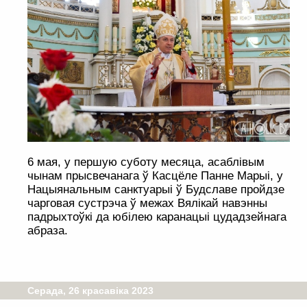
6 мая, у першую суботу месяца, асаблівым
чынам прысвечанага ў Касцёле Панне Марыі, у
Нацыянальным санктуарыі ў Будславе пройдзе
чарговая сустрэча ў межах Вялікай навэнны
падрыхтоўкі да юбілею каранацыі цудадзейнага
абраза.
Серада, 26 красавіка 2023