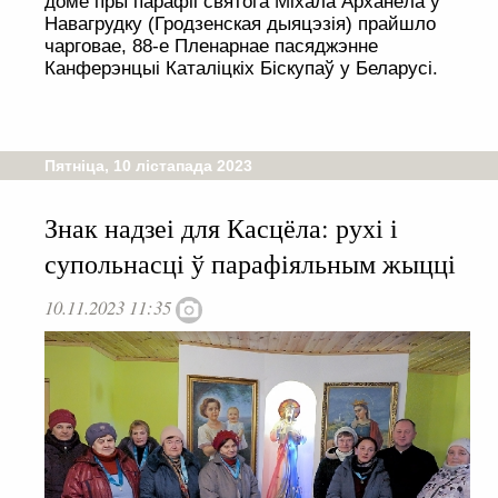
доме пры парафіі святога Міхала Арханёла ў
Навагрудку (Гродзенская дыяцэзія) прайшло
чарговае, 88-е Пленарнае пасяджэнне
Канферэнцыі Каталіцкіх Біскупаў у Беларусі.
Пятніца, 10 лістапада 2023
Знак надзеі для Касцёла: рухі і
супольнасці ў парафіяльным жыцці
10.11.2023 11:35