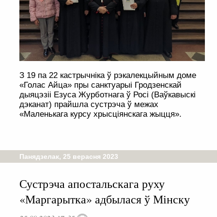
З 19 па 22 кастрычніка ў рэкалекцыйным доме
«Голас Айца» пры санктуарыі Гродзенскай
дыяцэзіі Езуса Журботнага ў Росі (Ваўкавыскі
дэканат) прайшла сустрэча ў межах
«Маленькага курсу хрысціянскага жыцця».
Панядзелак, 25 верасня 2023
Сустрэча апостальскага руху
«Маргарытка» адбылася ў Мінску