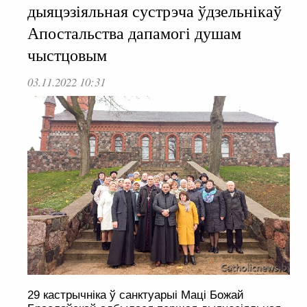
дыяцэзіяльная сустрэча ўдзельнікаў
Апостальства дапамогі душам
чыстцовым
03.11.2022 10:31
29 кастрычніка ў санктуарыі Маці Божай