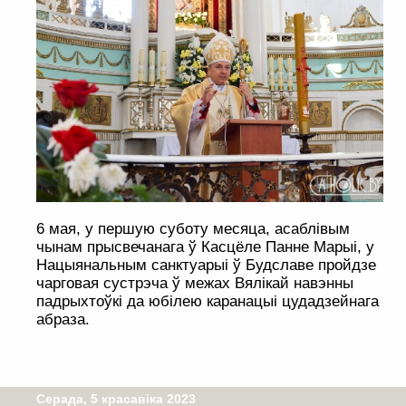
6 мая, у першую суботу месяца, асаблівым
чынам прысвечанага ў Касцёле Панне Марыі, у
Нацыянальным санктуарыі ў Будславе пройдзе
чарговая сустрэча ў межах Вялікай навэнны
падрыхтоўкі да юбілею каранацыі цудадзейнага
абраза.
Серада, 5 красавіка 2023