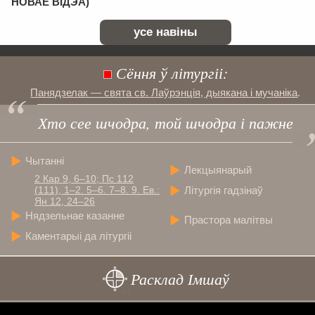
НОВАЕ ВІДЭА)
усе навіны
Сёння ў літургіі:
Панядзелак — свята св. Лаўрэнція, дыякана і мучаніка
.
Хто сее шчодра, той шчодра і пажне
Чытанні
Лекцыянарый
2 Кар 9, 6–10; Пс 112
Літургія гадзінаў
(111), 1–2. 5–6. 7–8. 9. Ев.:
Ян 12, 24–26
Нядзельнае казанне
Прастора малітвы
Каментарыі да літургіі
Расклад Імшаў