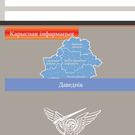
Карысная інфармацыя
Даведнік