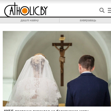
дашлі навіну
ахвяраваць