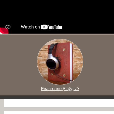
Евангелле ў аўдыё