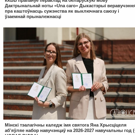
ККББ прапануе пераклад на беларускую мову
Дактрынальнай ноты «Una caro» Дыкастэрыі веравучэнн
пра каштоўнасць сужэнства як выключнага саюзу і
ўзаемнай прыналежнасці
Мінскі тэалагічны каледж імя святога Яна Хрысціцеля
аб’яўляе набор навучэнцаў на 2026-2027 навучальны год (