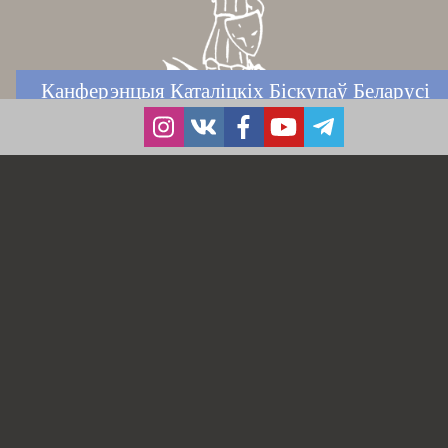
Канферэнцыя Каталіцкіх Біскупаў Беларусі
Апостальская Нунцыятура ў Рэспубліцы
Беларусь