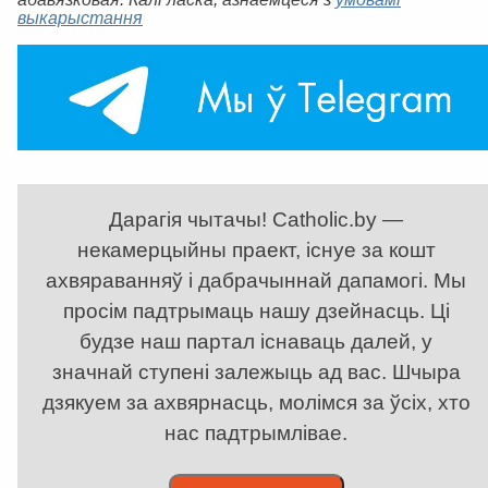
выкарыстання
Дарагія чытачы! Catholic.by —
некамерцыйны праект, існуе за кошт
ахвяраванняў і дабрачыннай дапамогі. Мы
просім падтрымаць нашу дзейнасць. Ці
будзе наш партал існаваць далей, у
значнай ступені залежыць ад вас. Шчыра
дзякуем за ахвярнасць, молімся за ўсіх, хто
нас падтрымлівае.