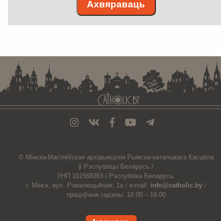
Ахвяраваць
. . . . . . . . . . . . . . . . . . . . . . . . . . . . . . . . . . . . . . . . . . . . . . . . . . . . . . . . . . . . .
© Мiнска-Магiлёўская
архiдыяцэзiя
Рымска-каталіцкага
Касцёла
ў Рэспубліцы Беларусь /
УНП 101568363 /
Рэспубліка Беларусь,
г. Мінск, вул. Рэвалюцыйная, 1а /
e-mail:
info@catholic.by
/
працоўныя гадзіны: 10.00 – 18.00