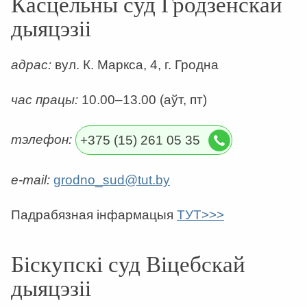
Касцёльны суд Гродзенскай
дыяцэзіі
адрас:
вул. К. Маркса, 4, г. Гродна
час працы:
10.00–13.00 (аўт, пт)
тэлефон:
+375 (15) 261 05 35
е-mail:
grodno_sud@tut.by
Падрабязная інфармацыя
ТУТ>>>
Біскупскі суд Віцебскай
дыяцэзіі