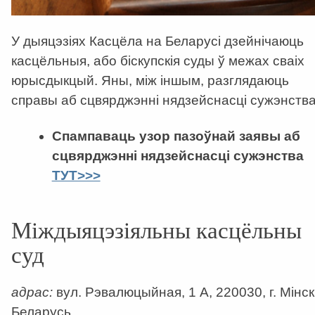
У дыяцэзіях Касцёла на Беларусі дзейнічаюць
касцёльныя, або біскупскія суды ў межах сваіх
юрысдыкцый. Яны, між іншым, разглядаюць
справы аб сцвярджэнні нядзейснасці сужэнства
Спампаваць узор пазоўнай заявы аб
сцвярджэнні нядзейснасці сужэнства
ТУТ>>>
Міждыяцэзіяльны касцёльны
суд
адрас:
вул. Рэвалюцыйная, 1 А, 220030, г. Мінск
Беларусь