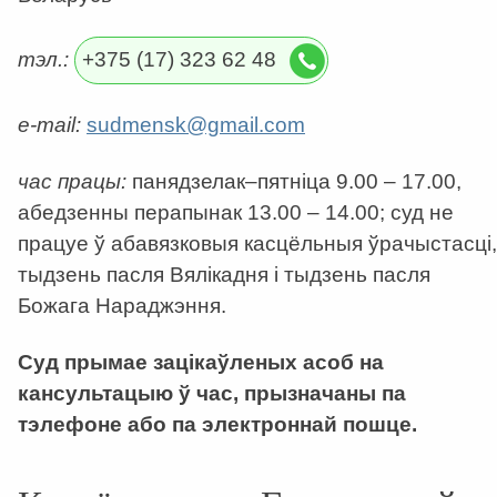
тэл.:
+375 (17) 323 62 48
e-mail:
sudmensk@gmail.com
час працы:
панядзелак–пятніца 9.00 – 17.00,
абедзенны перапынак 13.00 – 14.00; суд не
працуе ў абавязковыя касцёльныя ўрачыстасці,
тыдзень пасля Вялікадня і тыдзень пасля
Божага Нараджэння.
Суд прымае зацікаўленых асоб на
кансультацыю ў час, прызначаны па
тэлефоне або па электроннай пошце.