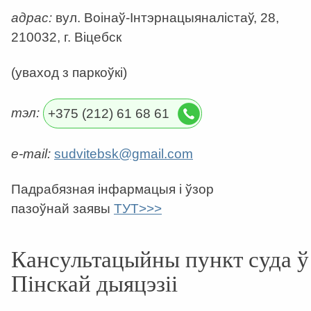
адрас:
вул. Воінаў-Інтэрнацыяналістаў, 28,
210032, г. Віцебск
(уваход з паркоўкі)
тэл:
+375 (212) 61 68 61
e-mail:
sudvitebsk@gmail.com
Падрабязная інфармацыя і ўзор
пазоўнай заявы
ТУТ>>>
Кансультацыйны пункт суда ў
Пінскай дыяцэзіі