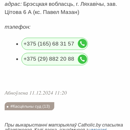
адрас:
Брэсцкая вобласць, г. Ляхавічы, зав.
Цітова 6 А (кс. Павел Мазан)
тэлефон:
+375 (165) 68 31 57
+375 (29) 882 20 88
Абноўлена 11.12.2024 11:20
#Касцёльны суд (13)
Пры выкарыстанні матэрыялаў Catholic.by спасылка
абавязковая. Калі ласка, азнаёмцеся з
умовамі