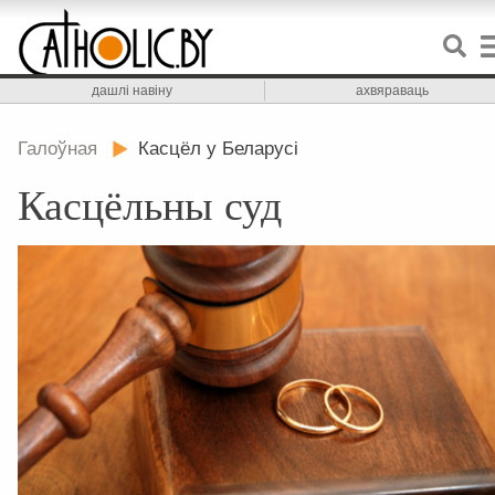
дашлі навіну
ахвяраваць
Галоўная
Касцёл у Беларусі
Касцёльны суд