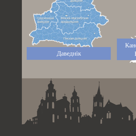
Кан
Даведнік