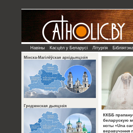
Навіны
Касцёл у Беларусі
Літургія
Бібліятэк
Мінска-Магілёўская архідыяцэзія
Гродзенская дыяцэзія
ККББ прапану
беларускую м
ноты «Una ca
веравучэння 