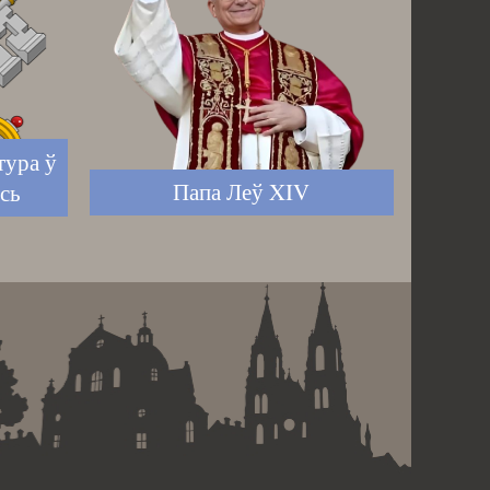
тура ў
Папа Леў XIV
сь