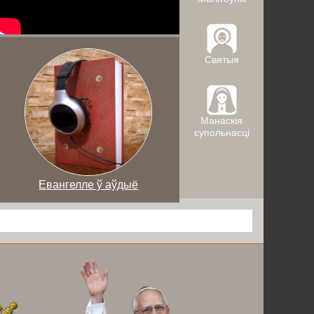
Святыя
Манаскія
супольнасці
Евангелле ў аўдыё