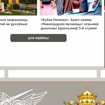
осыя запрашаюць
«Кубак Нясвіжа»: букет памяці
гай на духоўныя
«Навагрудскія мучаніцы» атрымаў
дыпломы ўдзельнікаў 3-й ступені
усе навіны