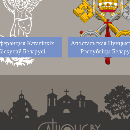
ферэнцыя Каталіцкіх
Апостальская Нунцыя
Біскупаў Беларусі
Рэспубліцы Белару