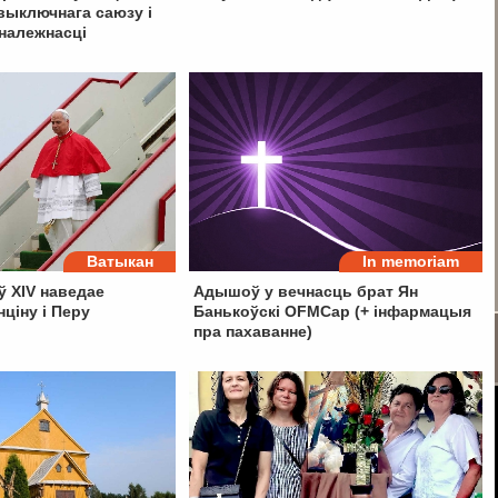
выключнага саюзу і
належнасці
Ватыкан
In memoriam
ў XIV наведае
Адышоў у вечнасць брат Ян
нціну і Перу
Банькоўскі OFMCap (+ інфармацыя
пра пахаванне)