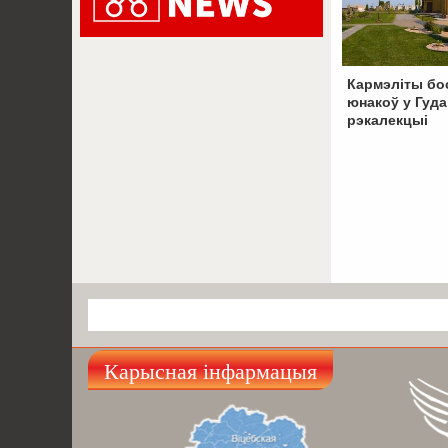
Кармэліты б
юнакоў у Гуда
рэкалекцыі
Карысная інфармацыя