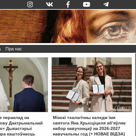
а
Пра нас
е пераклад на
Мінскі тэалагічны каледж імя
ову Дактрынальнай
святога Яна Хрысціцеля аб’яўляе
ro» Дыкастэрыі
набор навучэнцаў на 2026-2027
пра каштоўнасць
навучальны год (+ НОВАЕ ВІДЭА)