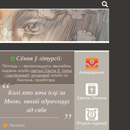
Сёння ў літургіі:
Пятніца — васемнаццаты звычайны
тыдзень альбо
святых Сікста ІІ, папы
Ахвяраванне
і паплечнікаў, мучанікаў
альбо св.
Каэтана, прэзбітэра.
Калі хто хоча ісці за
Святое Пісанне
Мною, няхай адрачэцца
ад сябе
Літургія гадзінаў
Чытанні