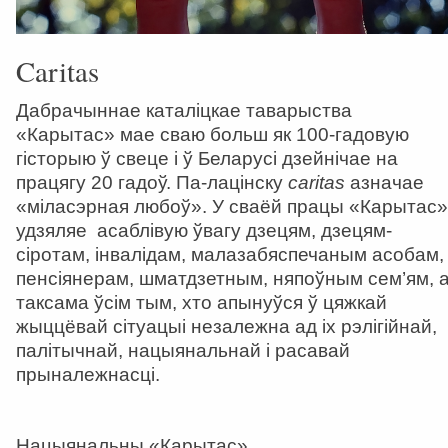
Caritas
Дабрачыннае каталіцкае таварыства
«Карытас» мае сваю больш як 100-гадовую
гісторыю ў свеце і ў Беларусі дзейнічае на
працягу 20 гадоў. Па-лацінску
caritas
азначае
«міласэрная любоў». У сваёй працы «Карытас»
удзяляе асаблівую ўвагу дзецям, дзецям-
сіротам, інвалідам, малазабяспечаным асобам,
пенсіянерам, шматдзетным, няпоўным сем’ям, 
таксама ўсім тым, хто апынуўся ў цяжкай
жыццёвай сітуацыі незалежна ад іх рэлігійнай,
палітычнай, нацыянальнай і расавай
прыналежнасці.
Нацыянальны «Карытас»