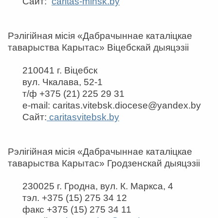
Сайт:
caritas-minsk.by
Рэлігійная місія «Дабрачыннае каталіцкае
таварыства Карытас» Віцебскай дыяцэзіі
210041 г. Віцебск
вул. Чкалава, 52-1
т/ф +375 (21) 225 29 31
e-mail: caritas.vitebsk.diocese@yandex.by
Сайт:
caritasvitebsk.by
Рэлігійная місія «Дабрачыннае каталіцкае
таварыства Карытас» Гродзенскай дыяцэзіі
230025 г. Гродна, вул. К. Маркса, 4
тэл. +375 (15) 275 34 12
факс +375 (15) 275 34 11