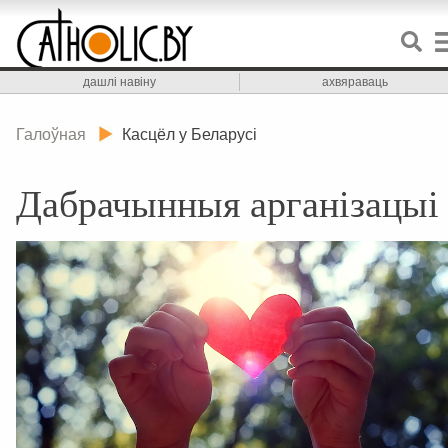
дашлі навіну
ахвяраваць
Галоўная
Касцёл у Беларусі
Дабрачынныя арганізацыі