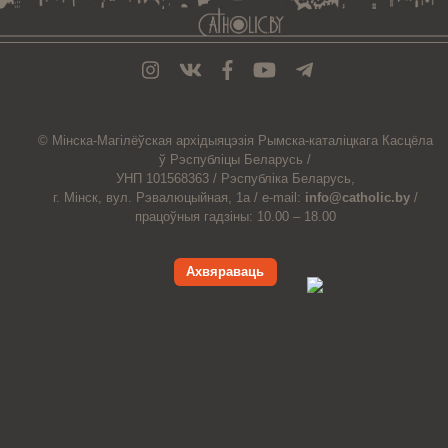
© Мiнска-Магiлёўская
архiдыяцэзiя
Рымска-каталіцкага
Касцёла
ў Рэспубліцы Беларусь /
УНП 101568363 /
Рэспубліка Беларусь,
г. Мінск, вул. Рэвалюцыйная, 1а /
e-mail:
info@catholic.by
/
працоўныя гадзіны: 10.00 – 18.00
Ахвяраваць