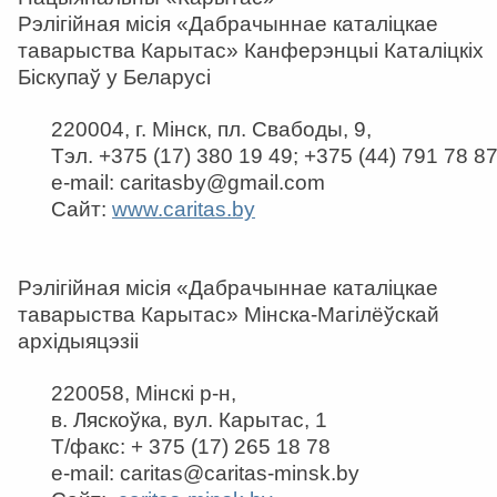
Рэлігійная місія «Дабрачыннае каталіцкае
таварыства Карытас» Канферэнцыі Каталіцкіх
Біскупаў у Беларусі
220004, г. Мінск, пл. Свабоды, 9,
Тэл. +375 (17) 380 19 49; +375 (44) 791 78 8
e-mail: caritasby@gmail.com
Сайт:
www.caritas.by
Рэлігійная місія «Дабрачыннае каталіцкае
таварыства Карытас» Мінска-Магілёўскай
архідыяцэзіі
220058, Мінскі р-н,
в. Ляскоўка, вул. Карытас, 1
Т/факс: + 375 (17) 265 18 78
e-mail: caritas@caritas-minsk.by