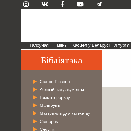
Галоўная
Навіны
Касцёл у Беларусі
Літургія
Бібліятэка
Святое Пісанне
Афіцыйныя дакументы
Гаміліі іерархаў
Малітоўнік
Матэрыялы для катэхетаў
Святарам
Слоўнік