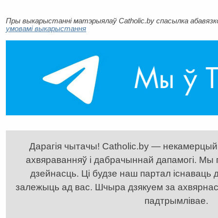
Пры выкарыстанні матэрыялаў Catholic.by спасылка абавязков
умовамі выкарыстання
Дарагія чытачы! Catholic.by — некамерцыйн
ахвяраванняў і дабрачыннай дапамогі. Мы
дзейнасць. Ці будзе наш партал існаваць д
залежыць ад вас. Шчыра дзякуем за ахвярнасць
падтрымлівае.