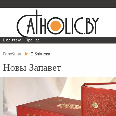
Бібліятэка
Пра нас
Галоўная
Бібліятэка
Новы Запавет