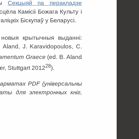
ены
Секцыяй па перакладзе
цёла Камісіі Божага Культу і
іцкіх Біскупаў у Беларусі.
 новыя крытычныя выданні:
 Aland, J. Karavidopoulos, C.
amentum Graece
(ed. B. Aland
28
er, Stuttgart 2012
).
фарматах PDF (універсальны
аты для электронных кніг,