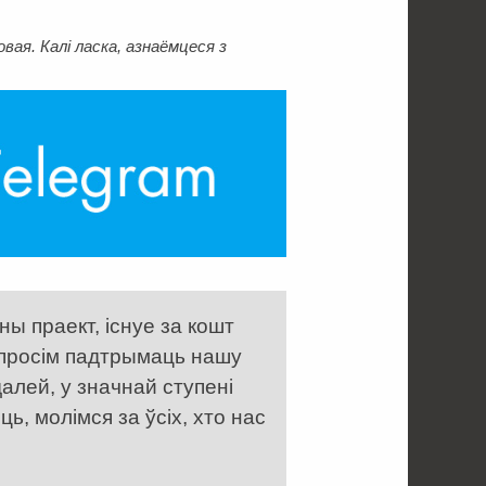
ая. Калі ласка, азнаёмцеся з
ы праект, існуе за кошт
 просім падтрымаць нашу
алей, у значнай ступені
, молімся за ўсіх, хто нас