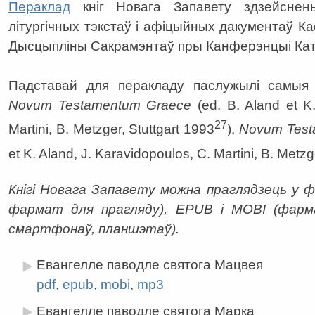
Пераклад
кніг Новага Запавету здзейсн
літургічных тэкстаў і афіцыйных дакументаў Кас
Дысцыпліны Сакрамэнтаў пры Канферэнцыі Катал
Падставай для перакладу паслужылі самыя
Novum Testamentum Graece
(ed. B. Aland et K.
27
Martini, B. Metzger, Stuttgart 1993
),
Novum Test
et K. Aland, J. Karavidopoulos, C. Martini, B. Metzg
Кнігі Новага Запавету можна праглядзець у 
фармат для прагляду), EPUB і MOBI (фарм
смартфонаў, планшэтаў).
Евангелле паводле святога Мацвея
pdf
,
epub
,
mobi
,
mp3
Евангелле паводле святога Марка