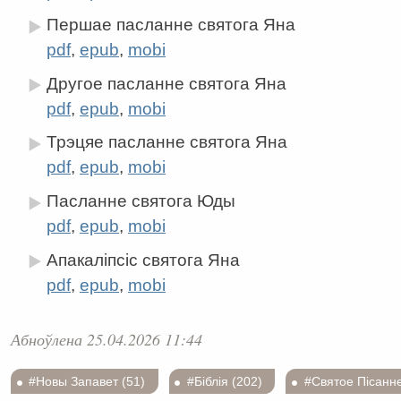
Першае пасланне святога Яна
pdf
,
epub
,
mobi
Другое пасланне святога Яна
pdf
,
epub
,
mobi
Трэцяе пасланне святога Яна
pdf
,
epub
,
mobi
Пасланне святога Юды
pdf
,
epub
,
mobi
Апакаліпсіс святога Яна
pdf
,
epub
,
mobi
Абноўлена 25.04.2026 11:44
#Новы Запавет (51)
#Біблія (202)
#Святое Пісанне