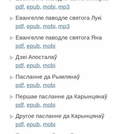
pdf
,
epub
,
mobi
,
mp3
Евангелле паводле святога Лукі
pdf
,
epub
,
mobi
,
mp3
Евангелле паводле святога Яна
pdf
,
epub
,
mobi
Дзеі Апосталаў
pdf
,
epub
,
mobi
Пасланне да Рымлянаў
pdf
,
epub
,
mobi
Першае пасланне да Карынцянаў
pdf
,
epub
,
mobi
Другое пасланне да Карынцянаў
pdf
,
epub
,
mobi