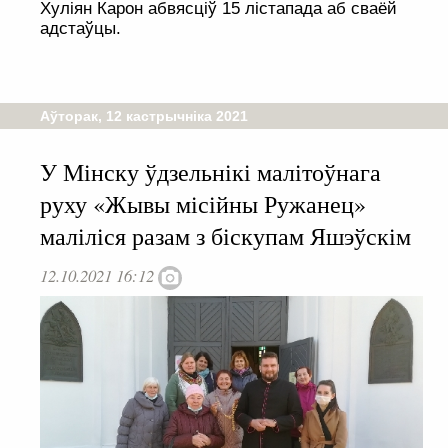
Хуліян Карон абвясціў 15 лістапада аб сваёй
адстаўцы.
Аўторак, 12 кастрычніка 2021
У Мінску ўдзельнікі малітоўнага
руху «Жывы місійны Ружанец»
маліліся разам з біскупам Яшэўскім
12.10.2021 16:12