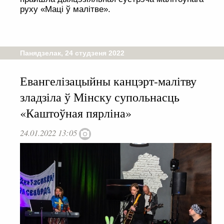
руху «Маці ў малітве».
Панядзелак, 24 студзеня 2022
Евангелізацыйны канцэрт-малітву
зладзіла ў Мінску супольнасць
«Каштоўная пярліна»
24.01.2022 13:05