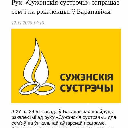
Рух «Сужэнскія сустрэчы» запрашае
сем’і на рэкалекцыі ў Баранавічы
12.11.2020 14:18
З 27 па 29 лістапада ў Баранавічах пройдуць
рэкалекцыі ад руху «Сужэнскія сустрэчы» для
сем’яў па ўнікальнай аўтарскай праграме.