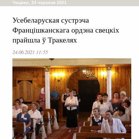
Чацвер, 24 чэрвеня 2021
Усебеларуская сустрэча
Францішканскага ордэна свецкіх
прайшла ў Тракелях
24.06.2021 11:55