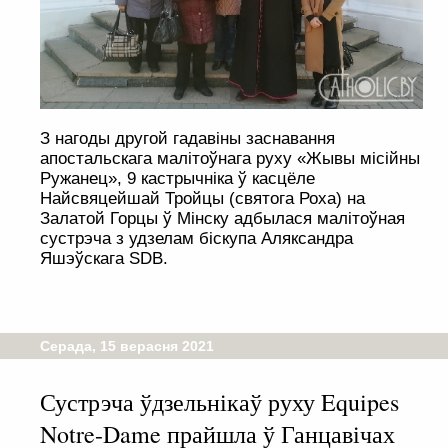
З нагоды другой гадавіны заснавання
апостальскага малітоўнага руху «Жывы місійны
Ружанец», 9 кастрычніка ў касцёле
Найсвяцейшай Тройцы (святога Роха) на
Залатой Горцы ў Мінску адбылася малітоўная
сустрэча з удзелам біскупа Аляксандра
Яшэўскага SDB.
Серада, 15 верасня 2021
Сустрэча ўдзельнікаў руху Equipes
Notre-Dame прайшла ў Ганцавічах