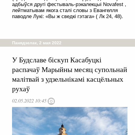
адбыўся другі фестываль-рэкалекцыі Novafest ,
лейтматывам якога сталі словы з Евангелля
паводле Лукі: «Вы ж сведкі гэтага» ( Лк 24, 48).
Панядзелак, 2 мая 2022
У Будславе біскуп Касабуцкі
распачаў Марыйны месяц супольнай
малітвай з удзельнікамі касцёльных
рухаў
02.05.2022 10:45