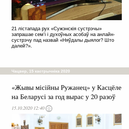
21 лістапада рух «Сужэнскія сустрэчы»
запрашае сем’і і духоўных асобаў на анлайн-
сустрэчу пад назвай «Няўдалы дыялог? Што
далей?».
Чацвер, 15 кастрычніка 2020
«Жывы місійны Ружанец» у Касцёле
на Беларусі за год вырас у 20 разоў
15.10.2020 12:40