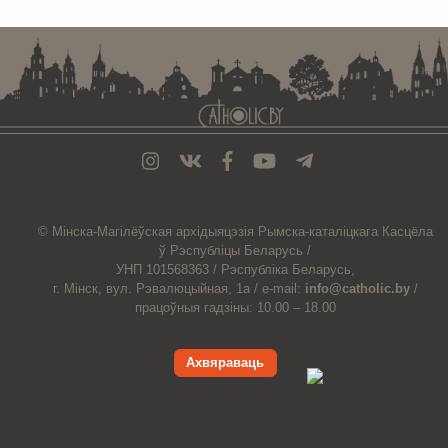
© Мiнска-Магiлёўская
архiдыяцэзiя
Рымска-каталіцкага
Касцёла
ў Рэспубліцы Беларусь /
УНП 101568363 /
Рэспубліка Беларусь,
г. Мінск, вул. Рэвалюцыйная, 1а /
e-mail:
info@catholic.by
/
працоўныя гадзіны: 10.00 – 18.00
Ахвяраваць