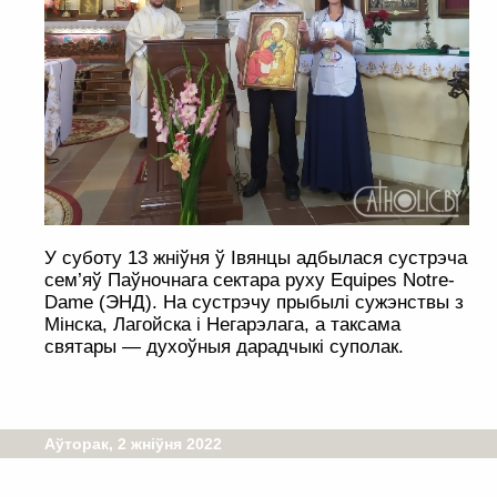
У суботу 13 жніўня ў Івянцы адбылася сустрэча
сем’яў Паўночнага сектара руху Equipes Notre-
Dame (ЭНД). На сустрэчу прыбылі сужэнствы з
Мінска, Лагойска і Негарэлага, а таксама
святары — духоўныя дарадчыкі суполак.
Аўторак, 2 жніўня 2022