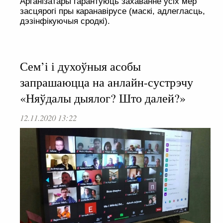
Арганізатары гарантуюць захаванне ўсіх мер
засцярогі пры каранавірусе (маскі, адлегласць,
дэзінфікуючыя сродкі).
Сем’і і духоўныя асобы
запрашаюцца на анлайн-сустрэчу
«Няўдалы дыялог? Што далей?»
12.11.2020 13:22