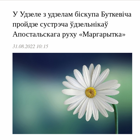
У Удзеле з удзелам біскупа Буткевіча
пройдзе сустрэча ўдзельнікаў
Апостальскага руху «Маргарытка»
31.08.2022 10:15