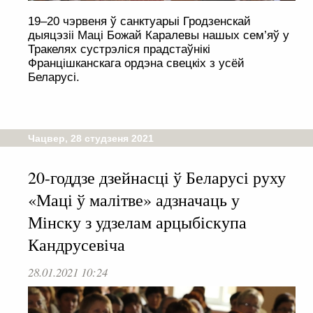
19–20 чэрвеня ў санктуарыі Гродзенскай
дыяцэзіі Маці Божай Каралевы нашых сем’яў у
Тракелях сустрэліся прадстаўнікі
Францішканскага ордэна свецкіх з усёй
Беларусі.
Чацвер, 28 студзеня 2021
20-годдзе дзейнасці ў Беларусі руху
«Маці ў малітве» адзначаць у
Мінску з удзелам арцыбіскупа
Кандрусевіча
28.01.2021 10:24