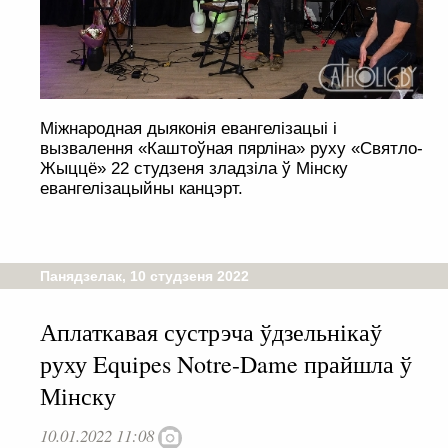
Міжнародная дыяконія евангелізацыі і
вызвалення «Каштоўная пярліна» руху «Святло-
Жыццё» 22 студзеня зладзіла ў Мінску
евангелізацыйны канцэрт.
Панядзелак, 10 студзеня 2022
Аплаткавая сустрэча ўдзельнікаў
руху Equipes Notre-Dame прайшла ў
Мінску
10.01.2022 11:08