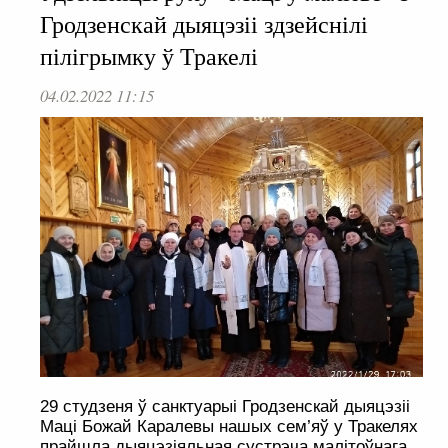
Гродзенскай дыяцэзіі здзейснілі
пілігрымку ў Тракелі
04.02.2022 11:15
29 студзеня ў санктуарыі Гродзенскай дыяцэзіі
Маці Божай Каралевы нашых сем’яў у Тракелях
прайшла дыяцэзіяльная сустрэча малітоўнага