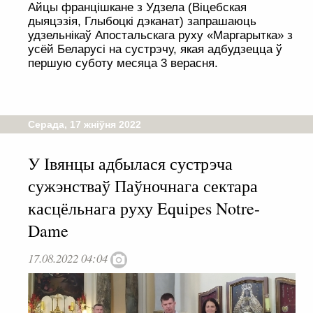
Айцы францішкане з Удзела (Віцебская
дыяцэзія, Глыбоцкі дэканат) запрашаюць
удзельнікаў Апостальскага руху «Маргарытка» з
усёй Беларусі на сустрэчу, якая адбудзецца ў
першую суботу месяца 3 верасня.
Серада, 17 жніўня 2022
У Івянцы адбылася сустрэча
сужэнстваў Паўночнага сектара
касцёльнага руху Equipes Notre-
Dame
17.08.2022 04:04