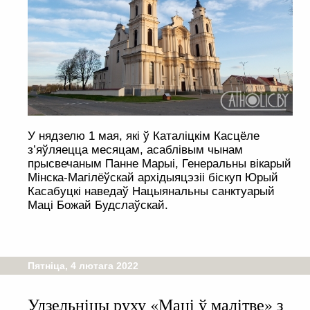
У нядзелю 1 мая, які ў Каталіцкім Касцёле
з’яўляецца месяцам, асаблівым чынам
прысвечаным Панне Марыі, Генеральны вікарый
Мінска-Магілёўскай архідыяцэзіі біскуп Юрый
Касабуцкі наведаў Нацыянальны санктуарый
Маці Божай Будслаўскай.
Пятніца, 4 лютага 2022
Удзельніцы руху «Маці ў малітве» з