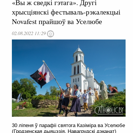
«Вы ж сведкі гэтага». Другі
хрысціянскі фестываль-рэкалекцыі
Novafest прайшоў ва Уселюбе
02.08.2022 11:29
30 ліпеня ў парафіі святога Казіміра ва Уселюбе
(Гродзенская дыяцэзія, Навагрудскі дэканат)