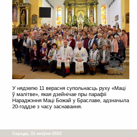
У нядзелю 11 верасня супольнасць руху «Маці
ў малітве», якая дзейнічае пры парафіі
Нараджэння Маці Божай у Браславе, адзначыла
20-годдзе з часу заснавання.
Серада, 31 жніўня 2022