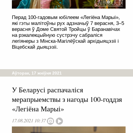
Перад 100-гадовым юбілеем «Легіёна Марыі»,
які гэты малітоўны рух адзначыў 7 верасня, 3–5
верасня ў Доме Святой Тройцы ў Баранавічах
на рэкалекцыйную сустрэчу сабраліся
легіянеры з Мінска-Магілёўскай архідыяцэзіі і
Віцебскай дыяцэзіі.
Аўторак, 17 жніўня 2021
У Беларусі распачаліся
мерапрыемствы з нагоды 100-годдзя
«Легіёна Марыі»
17.08.2021 10:37