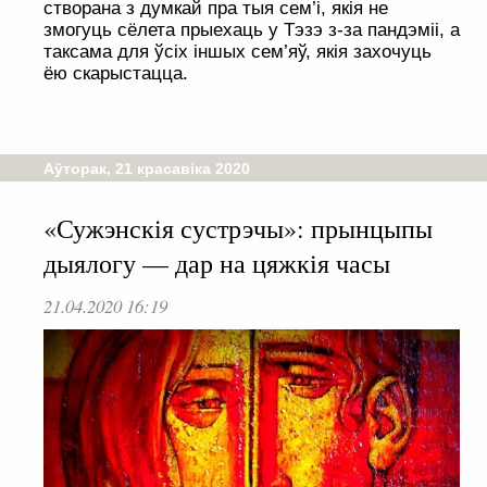
створана з думкай пра тыя сем’і, якія не
змогуць сёлета прыехаць у Тэзэ з-за пандэміі, а
таксама для ўсіх іншых сем’яў, якія захочуць
ёю скарыстацца.
Аўторак, 21 красавіка 2020
«Сужэнскія сустрэчы»: прынцыпы
дыялогу — дар на цяжкія часы
21.04.2020 16:19