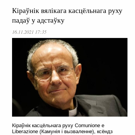
Кіраўнік вялікага касцёльнага руху
падаў у адстаўку
16.11.2021 17:35
Кіраўнік касцёльнага руху Comunione e
Liberazione (Камунія і вызваленне), ксёндз