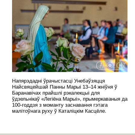
Напярэдадні ўрачыстасці Унебаўзяцця
Найсвяцейшай Панны Марыі 13–14 жніўня ў
Баранавічах прайшлі рэкалекцыі для
ўдзельнікаў «Легіёна Марыі», прымеркаваныя да
100-годдзя з моманту заснавання гэтага
малітоўнага руху ў Каталіцкім Касцёле.