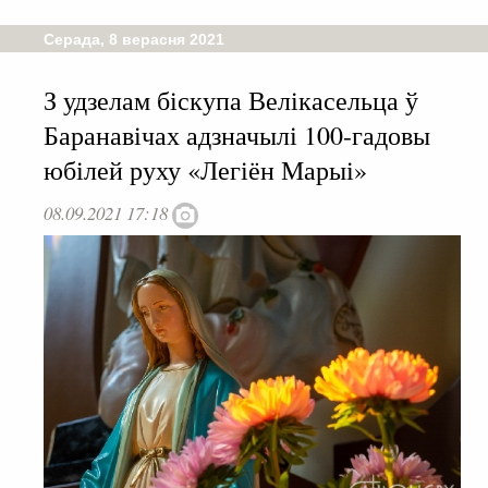
Серада, 8 верасня 2021
З удзелам біскупа Велікасельца ў
Баранавічах адзначылі 100-гадовы
юбілей руху «Легіён Марыі»
08.09.2021 17:18