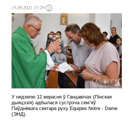
15.09.2021 15:29
У нядзелю 12 верасня ў Ганцавічах (Пінская
дыяцэзія) адбылася сустрэча сем’яў
Паўднёвага сектара руху Equipes Notre - Dame
(ЭНД).