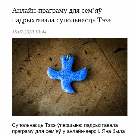
Анлайн-праграму для сем’яў
падрыхтавала супольнасць Тэзэ
18.07.2020 10:44
Супольнасць Тэзэ ўпершыню падрыхтавала
праграму для сем’яў у анлайн-версіі. Яна была