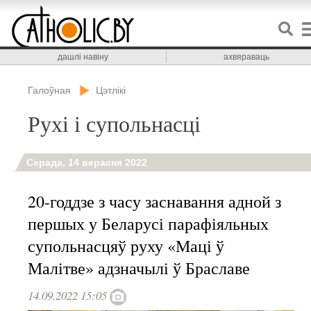
дашлі навіну
ахвяраваць
Галоўная
Цэтлікі
Рухі і супольнасці
Серада, 14 верасня 2022
20-годдзе з часу заснавання адной з
першых у Беларусі парафіяльных
супольнасцяў руху «Маці ў
Малітве» адзначылі ў Браславе
14.09.2022 15:05