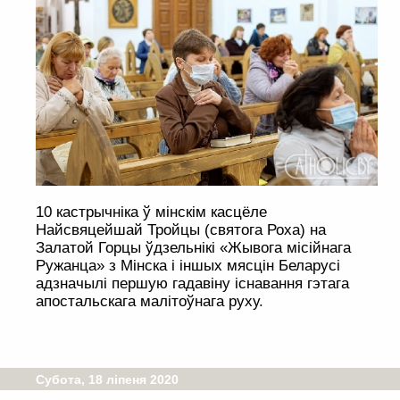
10 кастрычніка ў мінскім касцёле
Найсвяцейшай Тройцы (святога Роха) на
Залатой Горцы ўдзельнікі «Жывога місійнага
Ружанца» з Мінска і іншых мясцін Беларусі
адзначылі першую гадавіну існавання гэтага
апостальскага малітоўнага руху.
Субота, 18 ліпеня 2020