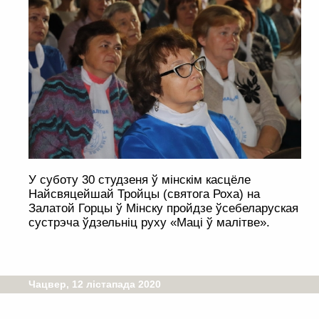
У суботу 30 студзеня ў мінскім касцёле
Найсвяцейшай Тройцы (святога Роха) на
Залатой Горцы ў Мінску пройдзе ўсебеларуская
сустрэча ўдзельніц руху «Маці ў малітве».
Чацвер, 12 лістапада 2020