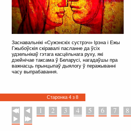
Заснавальнікі «Сужэнскіх сустрэч» Ірэна і Ежы
Гжыбоўскія скіравалі пасланне да ўсіх
удзельнікаў гэтага касцёльнага руху, які
дзейнічае таксама ў Беларусі, нагадаўшы пра
важнасць прынцыпаў дыялогу ў перажыванні
часу выпрабавання.
Старонка 4 з 8
1
2
3
4
5
6
7
8
У пачатак
Назад
Наперад
У канец
. . . . . . . . . . . . . . . . . . . . . . . . . . . . . . . . . . . . . . . . . . . . . . . . . . . . . . . . . . . . .