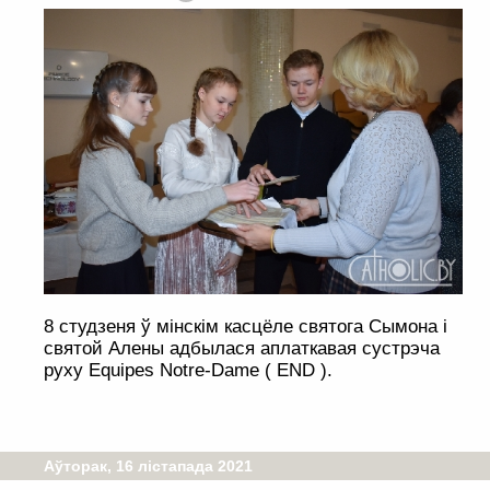
8 студзеня ў мінскім касцёле святога Сымона і
святой Алены адбылася аплаткавая сустрэча
руху Equipes Notre-Dame ( END ).
Аўторак, 16 лістапада 2021