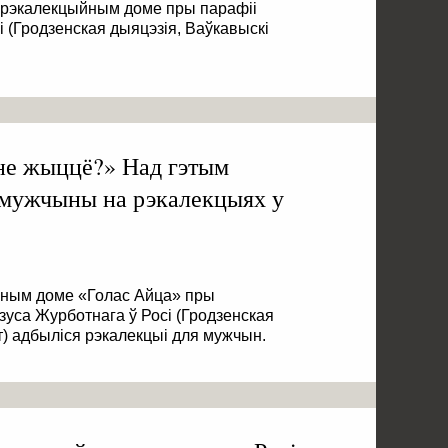
ў рэкалекцыйным доме пры парафіі
 (Гродзенская дыяцэзія, Ваўкавыскі
не жыццё?» Над гэтым
 мужчыны на рэкалекцыях у
ыйным доме «Голас Айца» пры
уса Журботнага ў Росі (Гродзенская
т) адбыліся рэкалекцыі для мужчын.