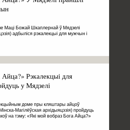
чын
ёле Маці Божай Шкаплернай ў Мядзелі
цэзія) адбыліся рэкалекцыі для мужчын і
а Айца?» Рэкалекцыі для
ойдуць у Мядзелі
алекцыйным доме пры кляштары айцоў
(Мінска-Магілёўская архідыяцэзія) пройдуць
коў на тэму: «Які мой вобраз Бога Айца?»