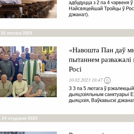
адбудуцца з 2 па 4 чэрвеня 
Найсвяцейшай Тройцы ў Росі
дэканат).
 10 лютага 2023
«Навошта Пан даў м
пытаннем разважалі
Росі
10.02.2023 10:47
З 3 па 5 лютага ў рэкалекц
дыяцэзіяльным санктуарыі Ез
дыяцэзія, Ваўкавыскі дэкана
 24 студзеня 2023