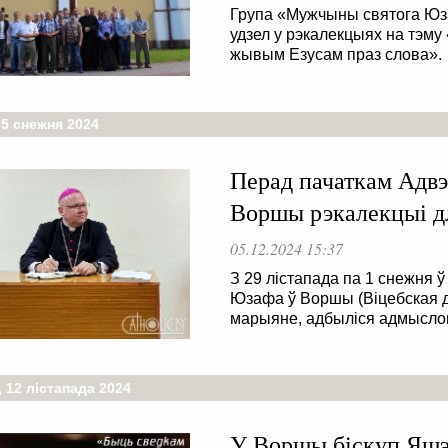
Група «Мужчыны святога Ю
удзел у рэкалекцыях на тэму 
жывым Езусам праз слова».
 5 снежня 2024
Перад пачаткам Адвэ
Воршы рэкалекцыі 
05.12.2024 15:37
З 29 лістапада па 1 снежня 
Юзафа ў Воршы (Віцебская д
марыяне, адбыліся адмысло
 12 лістапада 2024
У Воршы біскуп Яшэў