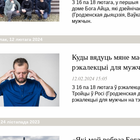
З 16 па 18 лютага, у першыя
доме Бога Айца, які дзейніч
(Гродзенская дыяцэзія, Ваўк
мужчын.
лак, 12 лютага 2024
Куды вядуць мяне мае
рэкалекцыі для муж
12.02.2024 15:05
З 16 па 18 лютага ў рэкале
Тройцы ў Росі (Гродзенская 
рэкалекцыі для мужчын на тэ
 24 лістапада 2023
«‎Які мой вобраз Бог