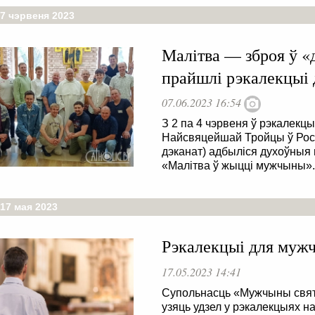
 7 чэрвеня 2023
Малітва — зброя ў «
прайшлі рэкалекцыі
07.06.2023 16:54
З 2 па 4 чэрвеня ў рэкалек
Найсвяцейшай Тройцы ў Росі
дэканат) адбыліся духоўныя
«Малітва ў жыцці мужчыны».
17 мая 2023
Рэкалекцыі для мужч
17.05.2023 14:41
Супольнасць «Мужчыны свят
узяць удзел у рэкалекцыях н