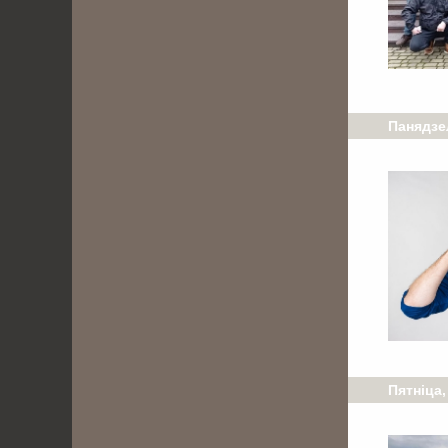
Панядзе
Пятніца,