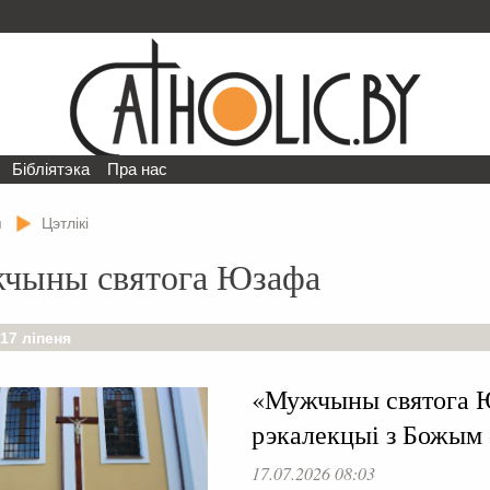
Бібліятэка
Пра нас
я
Цэтлікі
чыны святога Юзафа
 17 ліпеня
«Мужчыны святога 
рэкалекцыі з Божым
17.07.2026 08:03