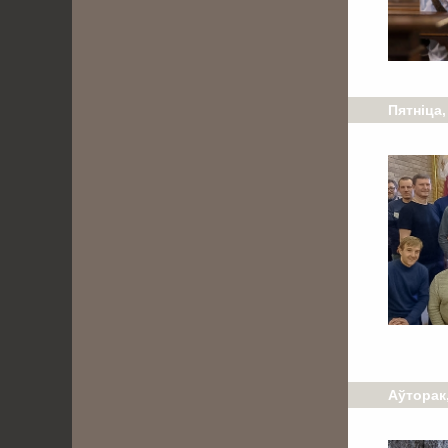
Пятніца,
Аўторак,