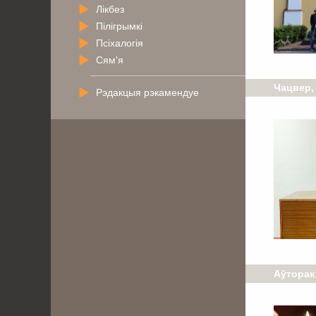
Лікбез
Пілігрымкі
Псіхалогія
Сям'я
Чацвер,
Рэдакцыя рэкамендуе
Аўторак,