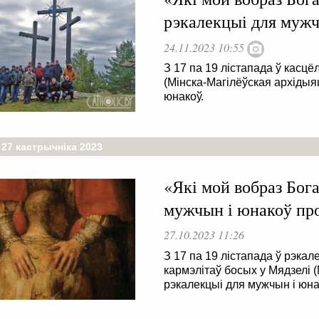
рэкалекцыі для муж
24.11.2023 10:55
З 17 па 19 лістапада ў касц
(Мінска-Магілёўская архідыя
юнакоў.
 27 кастрычніка 2023
«Які мой вобраз Бог
мужчын і юнакоў пр
27.10.2023 11:26
З 17 па 19 лістапада ў рэк
кармэлітаў босых у Мядзелі 
рэкалекцыі для мужчын і юна