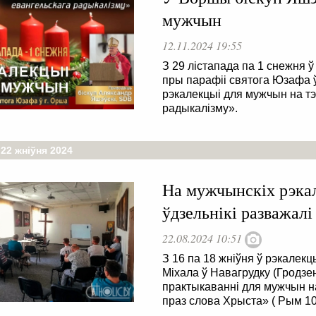
мужчын
12.11.2024 19:55
З 29 лістапада па 1 снежня
пры парафіі святога Юзафа 
рэкалекцыі для мужчын на т
радыкалізму».
22 жніўня 2024
На мужчынскіх рэка
ўдзельнікі разважал
22.08.2024 10:51
З 16 па 18 жніўня ў рэкале
Міхала ў Навагрудку (Гродзе
практыкаванні для мужчын на
праз слова Хрыста» ( Рым 10,