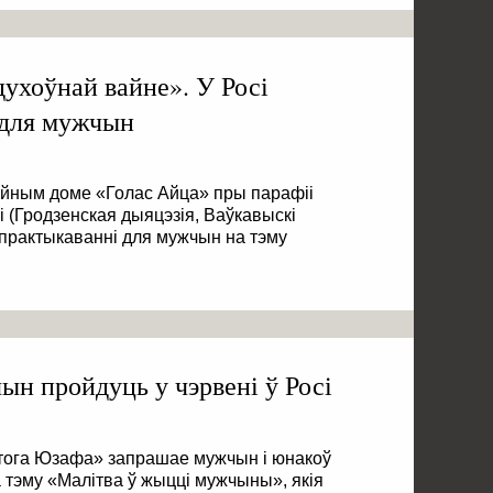
духоўнай вайне». У Росі
 для мужчын
цыйным доме «Голас Айца» пры парафіі
 (Гродзенская дыяцэзія, Ваўкавыскі
 практыкаванні для мужчын на тэму
ын пройдуць у чэрвені ў Росі
ога Юзафа» запрашае мужчын і юнакоў
а тэму «Малітва ў жыцці мужчыны», якія