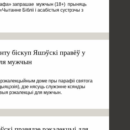
зафа» запрашае мужчын (18+) прыняць
«Чытанне Бібліі і асабістыя сустрэчы з
нту біскуп Яшэўскі правёў у
для мужчын
ў рэкалекцыйным доме пры парафіі святога
ыяцэзія), дзе нясуць служэнне ксяндзы
выя рэкалекцыі для мужчын.
скі правядзе рэкалекцыі для