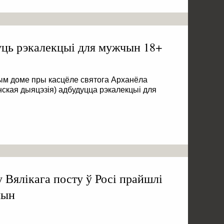
уць рэкалекцыі для мужчын 18+
ым доме пры касцёле святога Арханёла
нская дыяцэзія) адбудуцца рэкалекцыі для
 Вялікага посту ў Росі прайшлі
чын