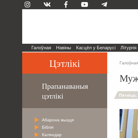
Галоўная
Навіны
Касцёл у Беларусі
Літургія
Цэтлікі
Галоўна
Муж
Прапанаваныя
цэтлікі
Пятніца,
Абарона жыцця
Біблія
Каляндар