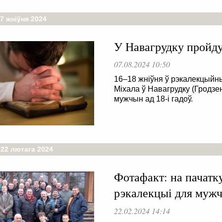
7 жніўня 2024
У Навагрудку пройд
07.08.2024 10:50
16–18 жніўня ў рэкалекцыйн
Міхала ў Навагрудку (Гродзе
мужчын ад 18-і гадоў.
 22 лютага 2024
Фотафакт: на пачатку
рэкалекцыі для муж
22.02.2024 14:14