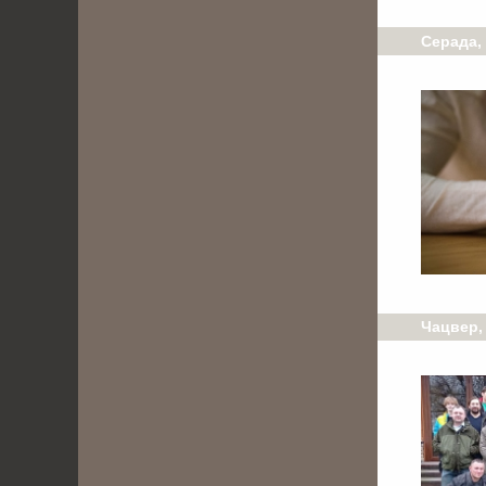
Серада, 
Чацвер,