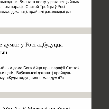
 выходныя Вялікага посту, у рэкалекцыйным
ае пры парафіі Святой Тройцы ў Росі
авыскі дэканат), прайшлі рэкалекцыі для
 думкі: у Росі адбудуцца
чын
кцыйным доме Бога Айца пры парафіі Святой
дыяцэзія, Ваўкавыскі дэканат) пройдуць
му: «Куды вядуць мяне мае думкі?»
а Айца?»‎ У Mядзелі прайшлі