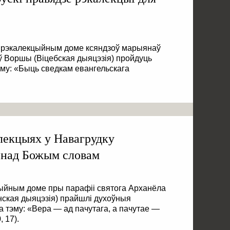
 ў рэкалекцыйным доме ксяндзоў марыянаў
ў Воршы (Віцебская дыяцэзія) пройдуць
эму: «Быць сведкам евангельскага
лекцыях у Навагрудку
і над Божым словам
кцыйным доме пры парафіі святога Арханёла
нская дыяцэзія) прайшлі духоўныя
 тэму: «Вера — ад пачутага, а пачутае —
 17).