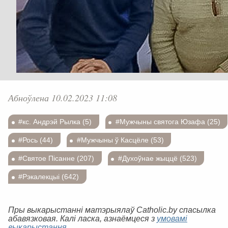
Абноўлена 10.02.2023 11:08
#кс. Андрэй Рылка (5)
#Мужчыны святога Юзафа (25)
#Рось (44)
#Мужчыны ў Касцёле (53)
#Святое Пісанне (207)
#Духоўнае жыццё (523)
#Рэкалекцыі (642)
Пры выкарыстанні матэрыялаў Catholic.by спасылка
абавязковая. Калі ласка, азнаёмцеся з
умовамі
выкарыстання