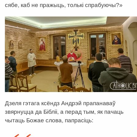
сябе, каб не пражыць, толькі спрабуючы?»
Дзеля гэтага ксёндз Андрэй прапанаваў
звярнуцца да Бібліі, а перад тым, як пачаць
чытаць Божае слова, папрасіць: