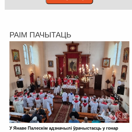
РАІМ ПАЧЫТАЦЬ
У Янаве Палескім адзначылі ўрачыстасць у гонар