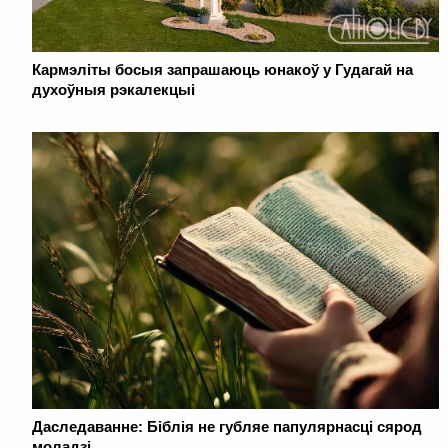
Кармэліты босыя запрашаюць юнакоў у Гудагай на
духоўныя рэкалекцыі
Даследаванне: Біблія не губляе папулярнасці сярод
моладзі