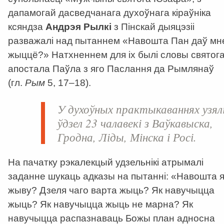
дапамогай дасведчанага духоўнага кіраўніка
ксяндза
Андрэя Рылкі
з Пінскай дыяцэзіі
разважалі над пытаннем «Навошта Пан даў мн
жыццё?» Натхненнем для іх былі словы святог
апостала Паўла з яго Паслання да Рымлянаў
(гл.
Рым
5, 17–18).
У духоўных практыкаваннях узял
ўдзел 23 чалавекі з Ваўкавыска,
Гродна, Ліды, Мінска і Росі.
На пачатку рэкалекцый удзельнікі атрымалі
заданне шукаць адказы на пытанні: «Навошта 
жыву? Дзеля чаго варта жыць? Як навучыцца
жыць? Як навучыцца жыць не марна? Як
навучыцца распазнаваць Божы план адносна