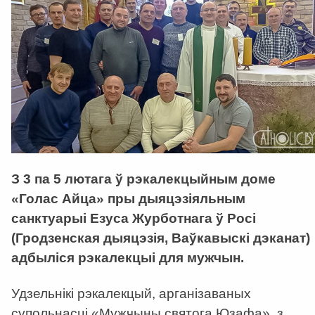
З 3 па 5 лютага ў рэкалекцыйным доме
«Голас Айца» пры дыяцэзіяльным
санктуарыі Езуса Журботнага ў Росі
(Гродзенская дыяцэзія, Ваўкавыскі дэканат)
адбыліся рэкалекцыі для мужчын.
Удзельнікі рэкалекцый, арганізаваных
супольнасці «Мужчыны святога Юзафа», з