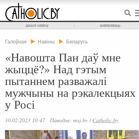
дашлі навіну
ахвяраваць
Галоўная
Навіны
Беларусь
«Навошта Пан даў мне
жыццё?» Над гэтым
пытаннем разважалі
мужчыны на рэкалекцыях
у Росі
10.02.2023 10:47
Паводле: msj.by
/
Catholic.by