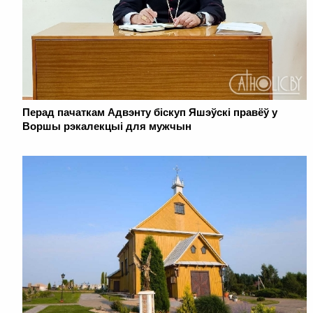
Перад пачаткам Адвэнту біскуп Яшэўскі правёў у
Воршы рэкалекцыі для мужчын