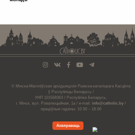
. . . . . . . . . . . . . . . . . . . . . . . . . . . . . . . . . . . . . . . . . . . . . . . . . . . . . . . . . . . . .
© Мiнска-Магiлёўская
архiдыяцэзiя
Рымска-каталіцкага
Касцёла
ў Рэспубліцы Беларусь /
УНП 101568363 /
Рэспубліка Беларусь,
г. Мінск, вул. Рэвалюцыйная, 1а /
e-mail:
info@catholic.by
/
працоўныя гадзіны: 10.00 – 18.00
Ахвяраваць