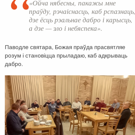
«Ойча нябесны, пакажы мне
праўду, рэчаіснасць, каб рспазнаць
дзе ёсць рэальнае дабро і карысць,
а дзе — зло і небяспека».
Паводле святара, Божая праўда прасвятляе
розум і становіцца прыладаю, каб адкрываць
дабро.