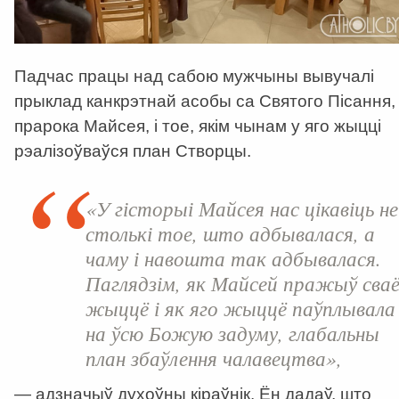
Падчас працы над сабою мужчыны вывучалі
прыклад канкрэтнай асобы са Святого Пісання,
прарока Майсея, і тое, якім чынам у яго жыцці
рэалізоўваўся план Створцы.
«У гісторыі Майсея нас цікавіць не
столькі тое, што адбывалася, а
чаму і навошта так адбывалася.
Паглядзім, як Майсей пражыў сва
жыццё і як яго жыццё паўплывала
на ўсю Божую задуму, глабальны
план збаўлення чалавецтва»,
— адзначыў духоўны кіраўнік. Ён дадаў, што