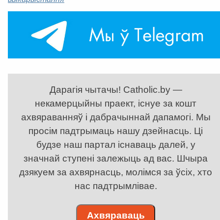
Дарагія чытачы! Catholic.by —
некамерцыйны праект, існуе за кошт
ахвяраванняў і дабрачыннай дапамогі. Мы
просім падтрымаць нашу дзейнасць. Ці
будзе наш партал існаваць далей, у
значнай ступені залежыць ад вас. Шчыра
дзякуем за ахвярнасць, молімся за ўсіх, хто
нас падтрымлівае.
Ахвяраваць