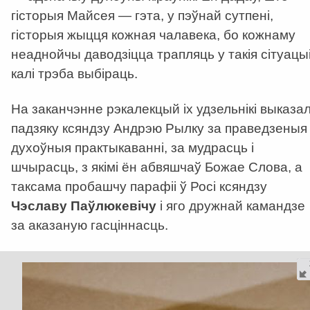
гісторыя Майсея — гэта, у пэўнай сутпені,
гісторыя жыцця кожная чалавека, бо кожнаму
неаднойчы даводзіцца трапляць у такія сітуацыі
калі трэба выбіраць.
На заканчэнне рэкалекцый іх удзельнікі выказал
падзяку ксяндзу Андрэю Рылку за праведзеныя
духоўныя практыкаванні, за мудрасць і
шчырасць, з якімі ён абвяшчаў Божае Слова, а
таксама пробашчу парафіі ў Росі ксяндзу
Чэславу Паўлюкевічу
і яго дружнай камандзе
за аказаную гасціннасць.