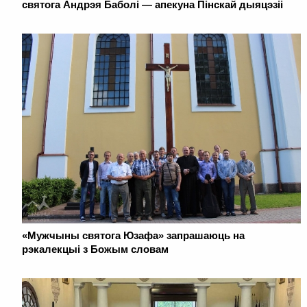
святога Андрэя Баболі — апекуна Пінскай дыяцэзіі
«Мужчыны святога Юзафа» запрашаюць на
рэкалекцыі з Божым словам