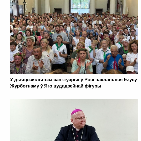
У дыяцэзіяльным санктуарыі ў Росі пакланіліся Езусу
Журботнаму ў Яго цудадзейнай фігуры