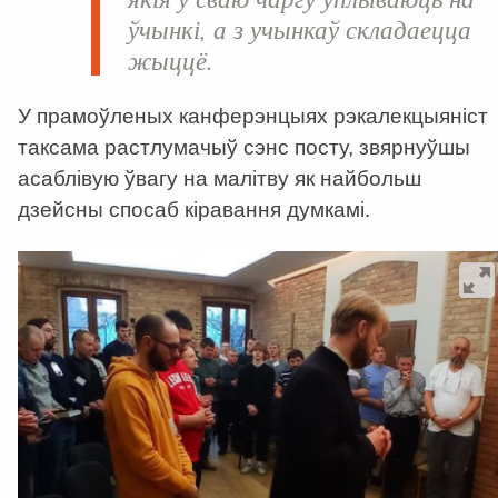
ўчынкі, а з учынкаў складаецца
жыццё.
У прамоўленых канферэнцыях рэкалекцыяніст
таксама растлумачыў сэнс посту, звярнуўшы
асаблівую ўвагу на малітву як найбольш
дзейсны спосаб кіравання думкамі.