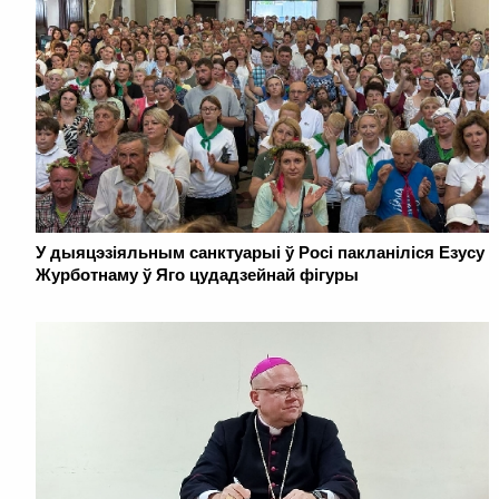
У дыяцэзіяльным санктуарыі ў Росі пакланіліся Езусу
Журботнаму ў Яго цудадзейнай фігуры