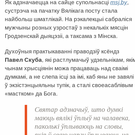
Як адзначаецца на сайце супольнасці
msj.by
,
сустрэча на пачатку Вялікага посту стала
найбольш шматлікай. На рэкалекцыі сабраліся
мужчыны розных узростаў з некалькіх мясцін
Гродзенскай дыяцэзіі, а таксама з Мінска.
Духоўныя практыкаванні праводзіў ксёндз
Павел Скуба
, які растлумачыў удзельнікам, які
чынам хрысціянін можа працаваць над сваімі
думкамі, а не слепа ісці за імі, каб яны не завялі
ў экзістэнцыяльны тупік, а сталі своеасаблівым
«мастком» да Бога.
Святар адзначыў, што думкі
маюць вялікі ўплыў на чалавека,
паколькі ўплываюць на словы,
якія ў сваю чаргу ўплываюць на