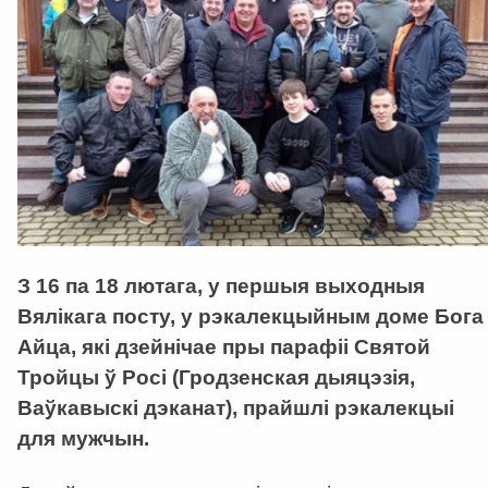
З 16 па 18 лютага, у першыя выходныя
Вялікага посту, у рэкалекцыйным доме Бога
Айца, які дзейнічае пры парафіі Святой
Тройцы ў Росі (Гродзенская дыяцэзія,
Ваўкавыскі дэканат), прайшлі рэкалекцыі
для мужчын.