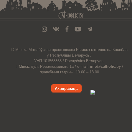
© Мiнска-Магiлёўская
архiдыяцэзiя
Рымска-каталіцкага
Касцёла
ў Рэспубліцы Беларусь /
УНП 101568363 /
Рэспубліка Беларусь,
г. Мінск, вул. Рэвалюцыйная, 1а /
e-mail:
info@catholic.by
/
працоўныя гадзіны: 10.00 – 18.00
Ахвяраваць