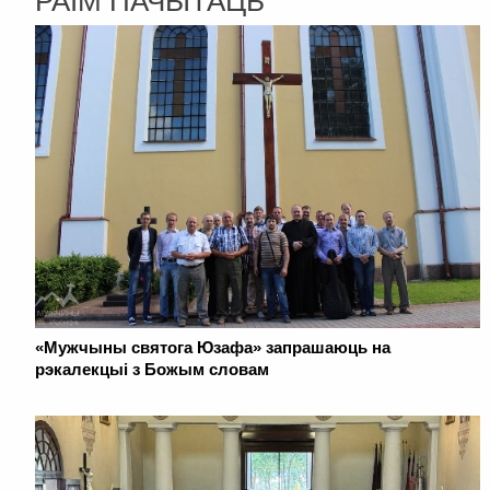
РАІМ ПАЧЫТАЦЬ
«Мужчыны святога Юзафа» запрашаюць на
рэкалекцыі з Божым словам