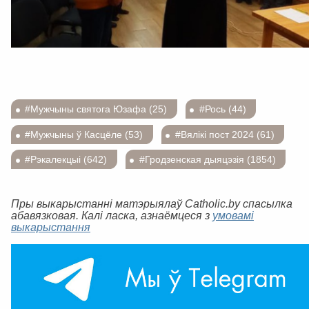
#Мужчыны святога Юзафа (25)
#Рось (44)
#Мужчыны ў Касцёле (53)
#Вялікі пост 2024 (61)
#Рэкалекцыі (642)
#Гродзенская дыяцэзія (1854)
Пры выкарыстанні матэрыялаў Catholic.by спасылка
абавязковая. Калі ласка, азнаёмцеся з
умовамі
выкарыстання