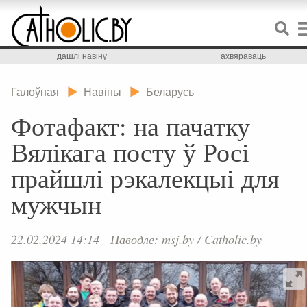
дашлі навіну
ахвяраваць
Галоўная
Навіны
Беларусь
Фотафакт: на пачатку
Вялікага посту ў Росі
прайшлі рэкалекцыі для
мужчын
22.02.2024 14:14
Паводле: msj.by
/
Catholic.by