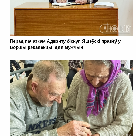
Перад пачаткам Адвэнту біскуп Яшэўскі правёў у
Воршы рэкалекцыі для мужчын