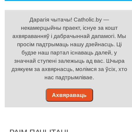
Дарагія чытачы! Catholic.by —
некамерцыйны праект, існуе за кошт
ахвяраванняў і дабрачыннай дапамогі. Мы
просім падтрымаць нашу дзейнасць. Ці
будзе наш партал існаваць далей, у
значнай ступені залежыць ад вас. Шчыра
дзякуем за ахвярнасць, молімся за ўсіх, хто
нас падтрымлівае.
Ахвяраваць