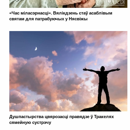
«Час міласэрнасці». Вялікдзень стаў асаблівым
святам для патрабуючых у Нясвіжы
Душпастырства цвярозасці правядзе ў Тракелях
сямейную сустрэчу