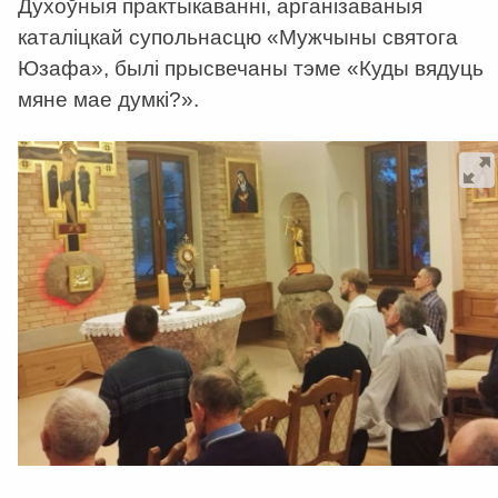
Духоўныя практыкаванні, арганізаваныя
каталіцкай супольнасцю «Мужчыны святога
Юзафа», былі прысвечаны тэме «Куды вядуць
мяне мае думкі?».