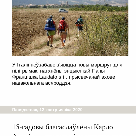
У Італіі неўзабаве з’явіцца новы маршрут для
пілігрымак, натхнёны энцыклікай Папы
Францішка Laudato s ì , прысвечанай ахове
навакольнага асяроддзя.
Панядзелак, 12 кастрычніка 2020
15-гадовы благаслаўлёны Карло