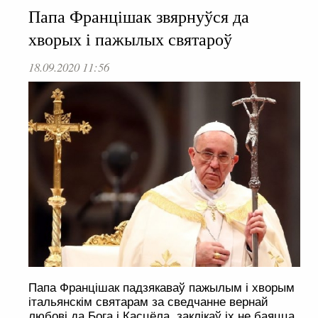
Папа Францішак звярнуўся да
хворых і пажылых святароў
18.09.2020 11:56
Папа Францішак падзякаваў пажылым і хворым
італьянскім святарам за сведчанне вернай
любові да Бога і Касцёла, заклікаў іх не баяцца