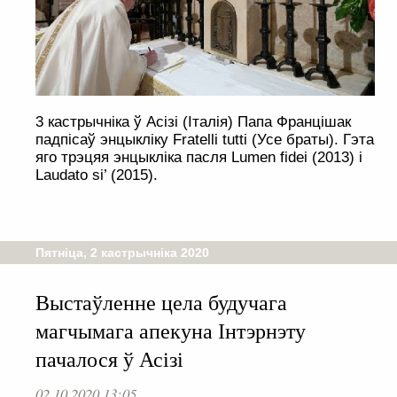
3 кастрычніка ў Асізі (Італія) Папа Францішак
падпісаў энцыкліку Fratelli tutti (Усе браты). Гэта
яго трэцяя энцыкліка пасля Lumen fidei (2013) і
Laudato si’ (2015).
Пятніца, 2 кастрычніка 2020
Выстаўленне цела будучага
магчымага апекуна Інтэрнэту
пачалося ў Асізі
02.10.2020 13:05