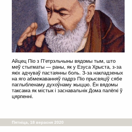
Айцец Піо з П’етрэльчыны вядомы тым, што
меў стыгматы — раны, як у Езуса Хрыста, з-за
якіх адчуваў пастаянны боль. З-за накладзеных
на яго абмежаванняў падрэ Піо прысвяціў сябе
паглыбленаму духоўнаму жыццю. Ён вядомы
таксама як містык і заснавальнік Дома палёгкі ў
цярпенні.
Пятніца, 18 верасня 2020