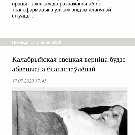
працы і заклікам да разважання аб яе
трансфармацыі з улікам эпідэміялагічнай
сітуацыі.
Пятніца, 17 ліпеня 2020
Калабрыйская свецкая верніца будзе
абвешчана благаслаўлёнай
17.07.2020 17:45