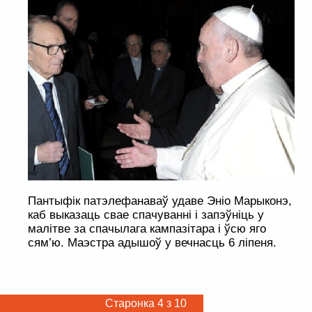
Пантыфік патэлефанаваў удаве Эніо Марыконэ,
каб выказаць свае спачуванні і запэўніць у
малітве за спачылага кампазітара і ўсю яго
сям’ю. Маэстра адышоў у вечнасць 6 ліпеня.
Старонка 4 з 10