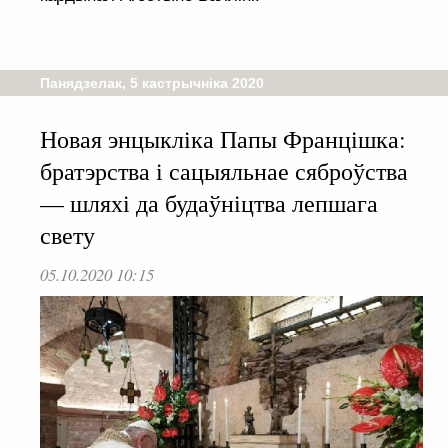
Панядзелак, 5 кастрычніка 2020
Новая энцыкліка Папы Францішка:
братэрства і сацыяльнае сяброўства
— шляхі да будаўніцтва лепшага
свету
05.10.2020 10:15