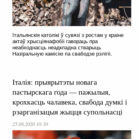
Італьянскія католікі ў сувязі з ростам у краіне
актаў хрысціянафобіі гавораць пра
неабходнасць неадкладна стварыць
Назіральную камісію па свабодзе рэлігіі.
Італія: прыярытэты новага
пастырскага года — пажылыя,
крохкасць чалавека, свабода думкі і
рэарганізацыя жыцця супольнасці
25.08.2020 10:30