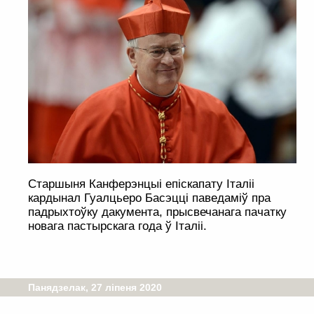
Старшыня Канферэнцыі епіскапату Італіі
кардынал Гуалцьеро Басэцці паведаміў пра
падрыхтоўку дакумента, прысвечанага пачатку
новага пастырскага года ў Італіі.
Панядзелак, 27 ліпеня 2020