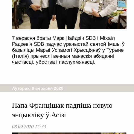
7 верасня браты Марк Найдзіч SDB і Міхаіл
Радзевіч SDB падчас урачыстай святой Імшы ў
базыліцы Марыі Успамогі Хрысціянаў у Турыне
(Італія) прынеслі вечныя манаскія абяцанні
чыстасці, убоства і паслухмянасці.
Аўторак, 8 верасня 2020
Папа Францішак падпіша новую
энцыкліку ў Асізі
08.09.2020 12:33