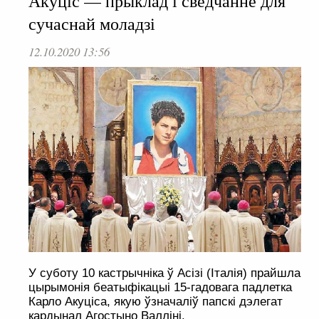
Акуціс — прыклад і сведчанне для
сучаснай моладзі
12.10.2020 13:56
У суботу 10 кастрычніка ў Асізі (Італія) прайшла
цырымонія беатыфікацыі 15-гадовага падлетка
Карло Акуціса, якую ўзначаліў папскі дэлегат
кардынал Агостыно Валліні.