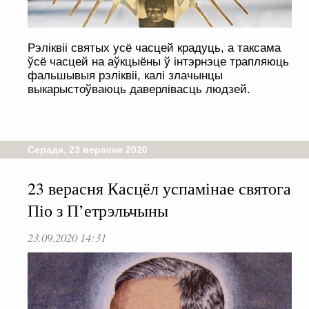
Рэліквіі святых усё часцей крадуць, а таксама
ўсё часцей на аўкцыёны ў інтэрнэце трапляюць
фальшывыя рэліквіі, калі злачынцы
выкарыстоўваюць даверлівасць людзей.
Серада, 23 верасня 2020
23 верасня Касцёл успамінае святога
Піо з П’етрэльчыны
23.09.2020 14:31