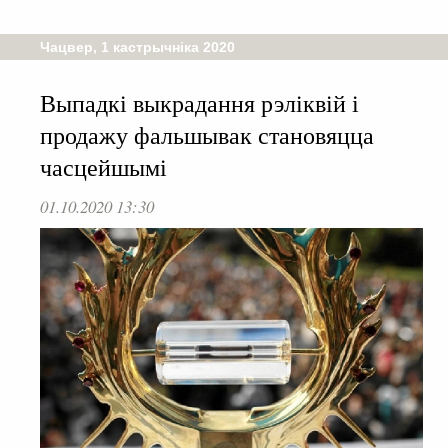
Чацвер, 1 кастрычніка 2020
Выпадкі выкрадання рэліквій і
продажу фальшывак становяцца
часцейшымі
01.10.2020 13:30