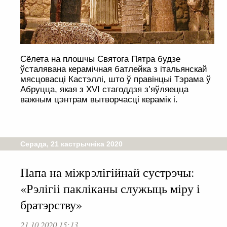
Сёлета на плошчы Святога Пятра будзе
ўсталявана керамічная батлейка з італьянскай
мясцовасці Кастэллі, што ў правінцыі Тэрама ў
Абруцца, якая з XVI стагоддзя з’яўляецца
важным цэнтрам вытворчасці керамік і.
Серада, 21 кастрычніка 2020
Папа на міжрэлігійнай сустрэчы:
«Рэлігіі пакліканы служыць міру і
братэрству»
21.10.2020 15:13