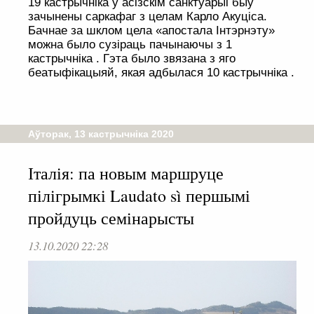
19 кастрычніка ў асізскім санктуарыі быў
зачынены саркафаг з целам Карло Акуціса.
Бачнае за шклом цела «апостала Інтэрнэту»
можна было сузіраць пачынаючы з 1
кастрычніка . Гэта было звязана з яго
беатыфікацыяй, якая адбылася 10 кастрычніка .
Аўторак, 13 кастрычніка 2020
Італія: па новым маршруце
пілігрымкі Laudato sì першымі
пройдуць семінарысты
13.10.2020 22:28