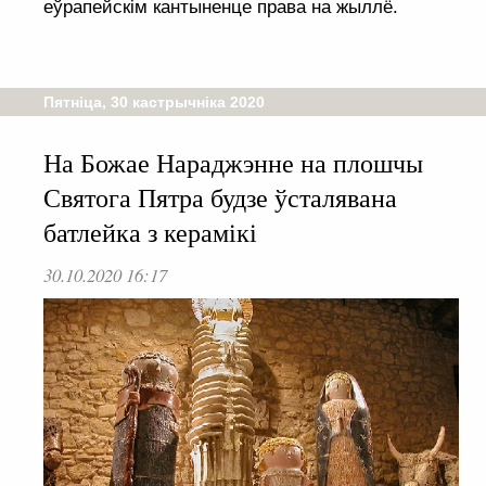
еўрапейскім кантыненце права на жыллё.
Пятніца, 30 кастрычніка 2020
На Божае Нараджэнне на плошчы
Святога Пятра будзе ўсталявана
батлейка з керамікі
30.10.2020 16:17