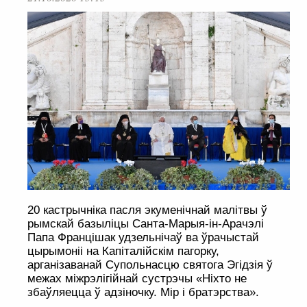
20 кастрычніка пасля экуменічнай малітвы ў
рымскай базыліцы Санта-Марыя-ін-Арачэлі
Папа Францішак удзельнічаў ва ўрачыстай
цырымоніі на Капіталійскім пагорку,
арганізаванай Супольнасцю святога Эгідзія ў
межах міжрэлігійнай сустрэчы «Ніхто не
збаўляецца ў адзіночку. Мір і братэрства».