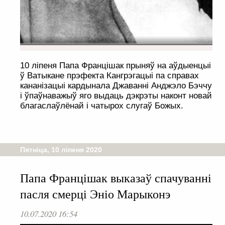
10 ліпеня Папа Францішак прыняў на аўдыенцыі
ў Ватыкане прэфекта Кангрэгацыі па справах
кананізацыі кардынала Джаванні Анджэло Бэччу
і ўпаўнаважыў яго выдаць дэкрэты наконт новай
благаслаўлёнай і чатырох слугаў Божых.
Пятніца, 10 ліпеня 2020
Папа Францішак выказаў спачуванні
пасля смерці Эніо Марыконэ
10.07.2020 16:54