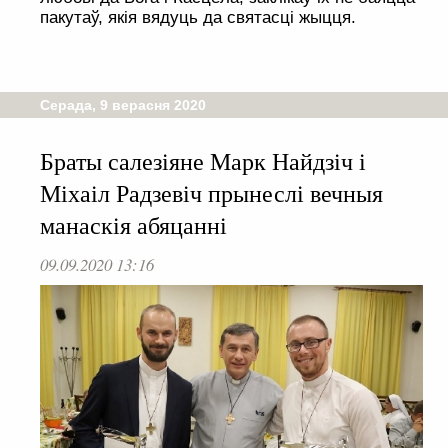
пакутаў, якія вядуць да святасці жыцця.
Серада, 9 верасня 2020
Браты салезіяне Марк Найдзіч і
Міхаіл Радзевіч прынеслі вечныя
манаскія абяцанні
09.09.2020 13:16