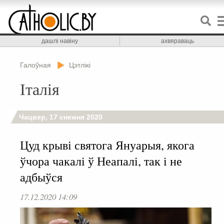
дашлі навіну
ахвяраваць
Галоўная
Цэтлікі
Італія
Чацвер, 17 снежня 2020
Цуд крыві святога Януарыя, якога
ўчора чакалі ў Неапалі, так і не
адбыўся
17.12.2020 14:09