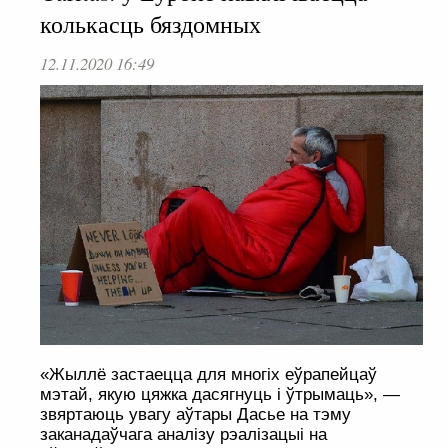
колькасць бяздомных
12.11.2020 16:49
«Жыллё застаецца для многіх еўрапейцаў
мэтай, якую цяжка дасягнуць і ўтрымаць», —
звяртаюць увагу аўтары Дасье на тэму
заканадаўчага аналізу рэалізацыі на