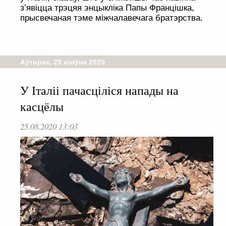
з’явіцца трэцяя энцыкліка Папы Францішка,
прысвечаная тэме міжчалавечага братэрства.
Аўторак, 25 жніўня 2020
У Італіі пачасціліся напады на
касцёлы
25.08.2020 13:03