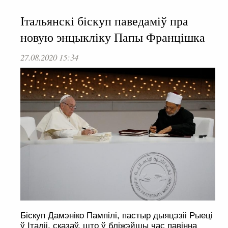
Італьянскі біскуп паведаміў пра
новую энцыкліку Папы Францішка
27.08.2020 15:34
Біскуп Дамэніко Пампілі, пастыр дыяцэзіі Рыеці
ў Італіі, сказаў, што ў бліжэйшы час павінна