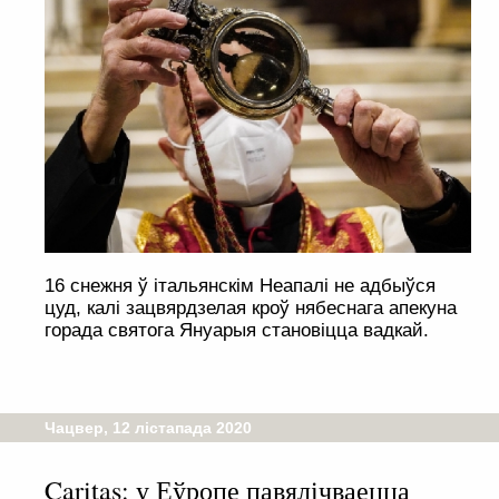
16 снежня ў італьянскім Неапалі не адбыўся
цуд, калі зацвярдзелая кроў нябеснага апекуна
горада святога Януарыя становіцца вадкай.
Чацвер, 12 лістапада 2020
Caritas: у Еўропе павялічваецца