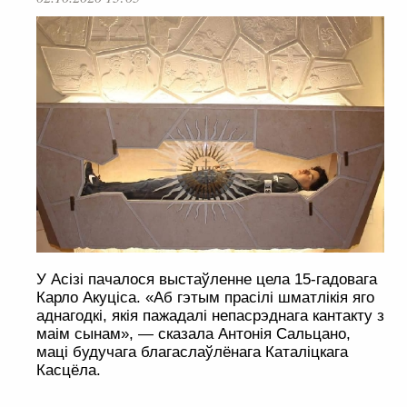
У Асізі пачалося выстаўленне цела 15-гадовага
Карло Акуціса. «Аб гэтым прасілі шматлікія яго
аднагодкі, якія пажадалі непасрэднага кантакту з
маім сынам», — сказала Антонія Сальцано,
маці будучага благаслаўлёнага Каталіцкага
Касцёла.