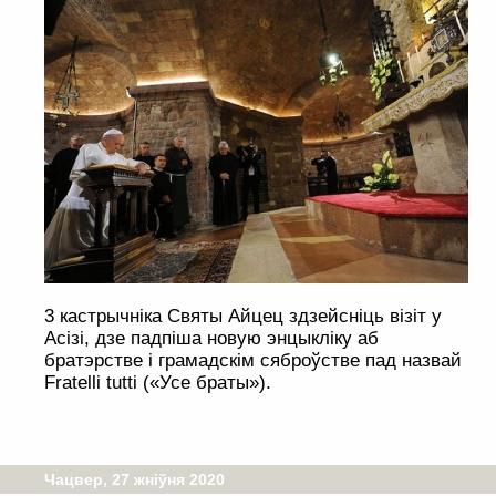
3 кастрычніка Святы Айцец здзейсніць візіт у
Асізі, дзе падпіша новую энцыкліку аб
братэрстве і грамадскім сяброўстве пад назвай
Fratelli tutti («Усе браты»).
Чацвер, 27 жніўня 2020