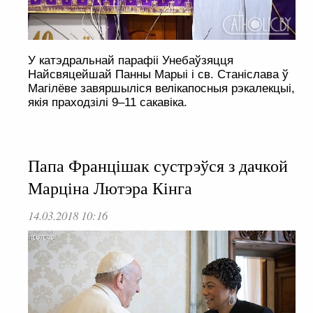
У катэдральнай парафіі Унебаўзяцця
Найсвяцейшай Панны Марыі і св. Станіслава ў
Магілёве завяршыліся велікапосныя рэкалекцыі,
якія праходзілі 9–11 сакавіка.
Папа Францішак сустрэўся з дачкой
Марціна Лютэра Кінга
14.03.2018 10:16