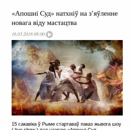
«Апошні Суд» натхніў на з’яўленне
новага віду мастацтва
16.03.2018 08:00
15 сакавіка ў Рыме стартаваў паказ жывога шоу
( live show ) пад назваю «Апошні Суд.