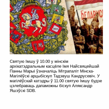
Святую Імшу ў 10.00 у мінскім
архікатэдральным касцёле Імя Найсвяцейшай
Панны Марыі ўзначаліць Мітрапаліт Мінска-
Магілёўскі арцыбіскуп Тадэвуш Кандрусевіч. У
магілёўскай катэдры ў 11.00 святую Імшу будзе
цэлебраваць дапаможны біскуп Аляксандр
Яшэўскі SDB.