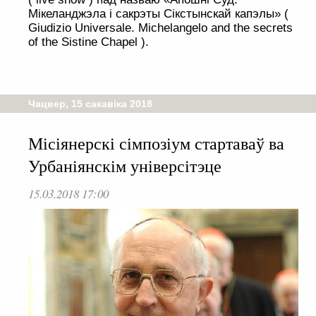
Мікеланджэла і сакрэты Сікстынскай капэлы» (
Giudizio Universale. Michelangelo and the secrets
of the Sistine Chapel ).
Чацвер, 15 сакавіка 2018
Місіянерскі сімпозіум стартаваў ва
Урбаніянскім універсітэце
15.03.2018 17:00