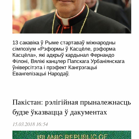
13 сакавіка ў Рыме стартаваў міжнародны
сімпозіум «Рэформы ў Касцёле, рэформа
Касцёла», які адкрыў кардынал Фернандо
Філоні, Вялікі канцлер Папскага Урбаніянскага
ўніверсітэта і прэфект Кангрэгацыі
Евангелізацыі Народаў.
Пакістан: рэлігійная прыналежнасць
будзе ўказвацца ў дакументах
15.03.2018 16:54