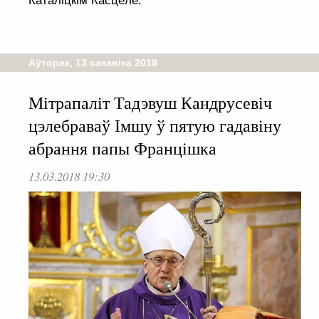
Каталіцкім Касцёле.
Аўторак, 13 сакавіка 2018
Мітрапаліт Тадэвуш Кандрусевіч
цэлебраваў Імшу ў пятую гадавіну
абрання папы Францішка
13.03.2018 19:30