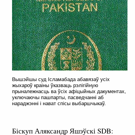
Вышэйшы суд Ісламабада абавязаў усіх
жыхароў краіны ўказваць рэлігійную
прыналежнасць ва ўсіх афіцыйных дакументах,
уключаючы пашпарты, пасведчанні аб
нараджэнні і нават спісы выбаршчыкаў.
Біскуп Аляксандр Яшэўскі SDB: