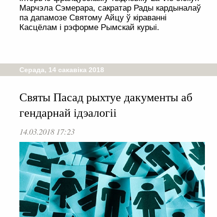
Марчэла Сэмерара, сакратар Рады кардыналаў
па дапамозе Святому Айцу ў кіраванні
Касцёлам і рэформе Рымскай курыі.
Серада, 14 сакавіка 2018
Святы Пасад рыхтуе дакументы аб
гендарнай ідэалогіі
14.03.2018 17:23