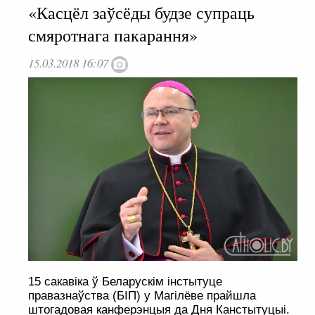
«Касцёл заўсёды будзе супраць
смяротнага пакарання»
15.03.2018 16:07
15 сакавіка ў Беларускім інстытуце
правазнаўства (БІП) у Магілёве прайшла
штогадовая канферэнцыя да Дня Канстытуцыі.