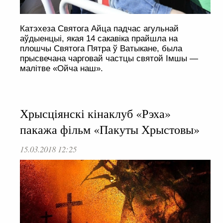
Катэхеза Святога Айца падчас агульнай
аўдыенцыі, якая 14 сакавіка прайшла на
плошчы Святога Пятра ў Ватыкане, была
прысвечана чарговай частцы святой Імшы —
малітве «Ойча наш».
Хрысціянскі кінаклуб «Рэха»
пакажа фільм «Пакуты Хрыстовы»
15.03.2018 12:25