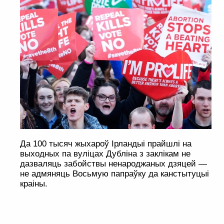
Да 100 тысяч жыхароў Ірландыі прайшлі на
выходных па вуліцах Дубліна з заклікам не
дазваляць забойствы ненароджаных дзяцей —
не адмяняць Восьмую папраўку да канстытуцыі
краіны.