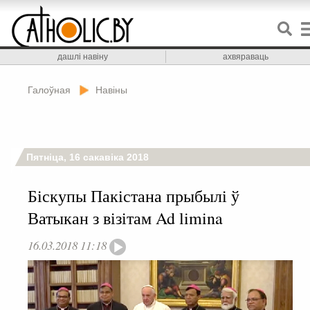
дашлі навіну
ахвяраваць
Галоўная
Навіны
Пятніца, 16 сакавіка 2018
Біскупы Пакістана прыбылі ў
Ватыкан з візітам Ad limina
16.03.2018 11:18