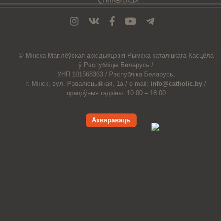
© Мiнска-Магiлёўская
архiдыяцэзiя
Рымска-каталіцкага
Касцёла
ў Рэспубліцы Беларусь /
УНП 101568363 /
Рэспубліка Беларусь,
г. Мінск, вул. Рэвалюцыйная, 1а /
e-mail:
info@catholic.by
/
працоўныя гадзіны: 10.00 – 18.00
Ахвяраваць