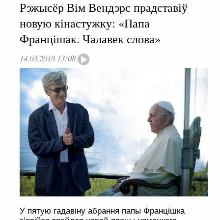
Рэжысёр Вім Вендэрс прадставіў
новую кінастужку: «Папа
Францішак. Чалавек слова»
14.03.2018 13:08
У пятую гадавіну абрання папы Францішка