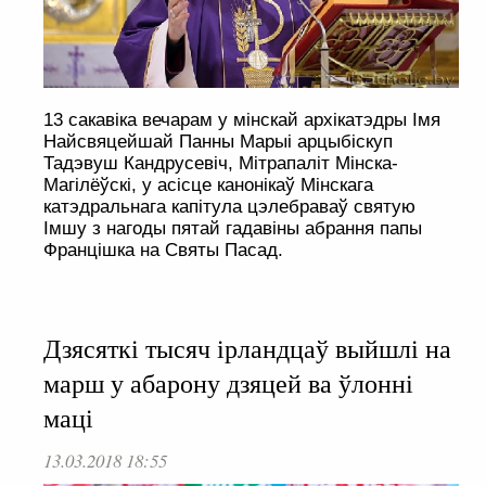
13 сакавіка вечарам у мінскай архікатэдры Імя
Найсвяцейшай Панны Марыі арцыбіскуп
Тадэвуш Кандрусевіч, Мітрапаліт Мінска-
Магілёўскі, у асісце канонікаў Мінскага
катэдральнага капітула цэлебраваў святую
Імшу з нагоды пятай гадавіны абрання папы
Францішка на Святы Пасад.
Дзясяткі тысяч ірландцаў выйшлі на
марш у абарону дзяцей ва ўлонні
маці
13.03.2018 18:55