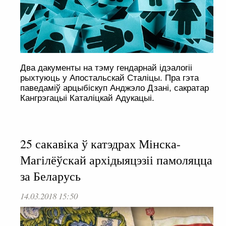
Два дакументы на тэму гендарнай ідэалогіі
рыхтуюць у Апостальскай Сталіцы. Пра гэта
паведаміў арцыбіскуп Анджэло Дзані, сакратар
Кангрэгацыі Каталіцкай Адукацыі.
25 сакавіка ў катэдрах Мінска-
Магілёўскай архідыяцэзіі памоляцца
за Беларусь
14.03.2018 15:50