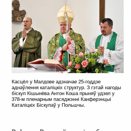
Касцёл у Малдове адзначае 25-годдзе
аднаўлення каталіцкіх структур. З гэтай нагоды
біскуп Кішынёва Антон Коша прыняў удзел у
378-м пленарным пасяджэнні Канферэнцыі
Каталіцкіх Біскупаў у Польшчы.