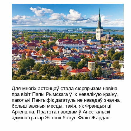
Для многіх эстонцаў стала сюрпрызам навіна
пра візіт Папы Рымскага ў іх невялікую краіну,
паколькі Пантыфік дагэтуль не наведаў значна
больш важныя месцы, такія, як Францыя ці
Аргенціна. Пра гэта паведаміў Апостальскі
адміністратар Эстоніі біскуп Філіп Жардан.