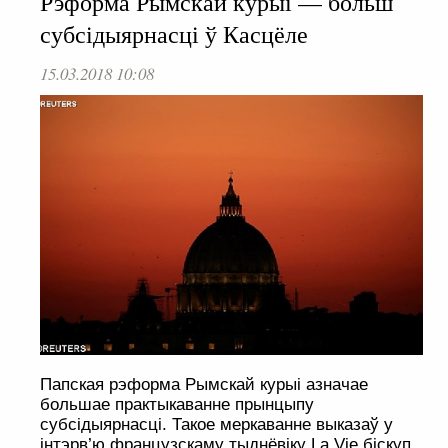
Рэформа Рымскай курыі — больш
субсідыярнасці ў Касцёле
15.03.2018 10:08
Папская рэформа Рымскай курыі азначае
большае практыкаванне прынцыпу
субсідыярнасці. Такое меркаванне выказаў у
інтэрв’ю французскаму тыднёвіку La Vie біскуп