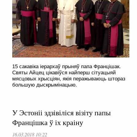
15 сакавіка іерархаў прыняў папа Францішак.
Святы Айцец цікавіўся найперш сітуацыяй
мясцовых хрысціян, якія перажываюць штораз
большую дыскрымінацыю.
У Эстоніі здзівіліся візіту папы
Францішка ў іх краіну
16.03.2018 10:22