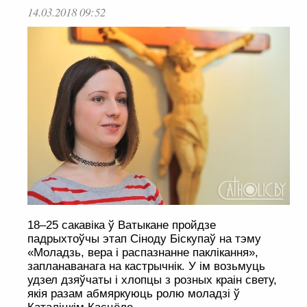
14.03.2018 09:52
18–25 сакавіка ў Ватыкане пройдзе
падрыхтоўчы этап Сіноду Біскупаў на тэму
«Моладзь, вера і распазнанне паклікання»,
запланаванага на кастрычнік. У ім возьмуць
удзел дзяўчаты і хлопцы з розных краін свету,
якія разам абмяркуюць ролю моладзі ў