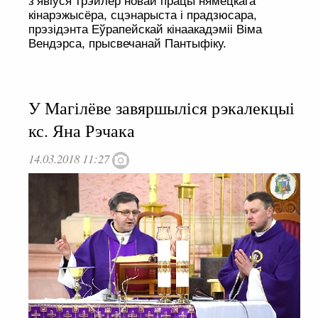
з’явіўся трэйлер новай працы нямецкага
кінарэжысёра, сцэнарыста і прадзюсара,
прэзідэнта Еўрапейскай кінаакадэміі Віма
Вендэрса, прысвечанай Пантыфіку.
У Магілёве завяршыліся рэкалекцыі
кс. Яна Рэчака
14.03.2018 11:27