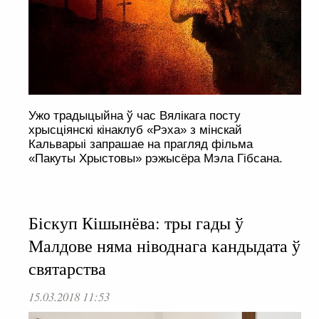
Ужо традыцыйна ў час Вялікага посту
хрысцiянскi кiнаклуб «Рэха» з мінскай
Кальварыі запрашае на прагляд фільма
«Пакуты Хрыстовы» рэжысёра Мэла Гібсана.
Біскуп Кішынёва: тры гады ў
Малдове няма ніводнага кандыдата ў
святарства
15.03.2018 11:53