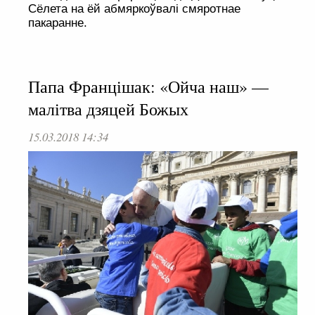
Сёлета на ёй абмяркоўвалі смяротнае
пакаранне.
Папа Францішак: «Ойча наш» —
малітва дзяцей Божых
15.03.2018 14:34