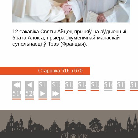
12 сакавіка Святы Айцец прыняў на аўдыенцыі
брата Алоіса, прыёра экуменічнай манаскай
супольнасці ў Тэзэ (Францыя).
Старонка 516 з 670
511
512
513
514
515
516
517
51
У пачатак
Назад
519
520
Наперад
У канец
. . . . . . . . . . . . . . . . . . . . . . . . . . . . . . . . . . . . . . . . . . . . . . . . . . . . . . . . . . . . .