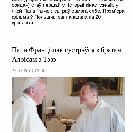
сонца») стаў першай у гісторыі кінастужкай, у
якой Папа Рымскі сыграў самога сябе. Прэм’ера
фільма ў Польшчы запланавана на 20
красавіка.
Папа Францішак сустрэўся з братам
Алоісам з Тэзэ
13.03.2018 12:50