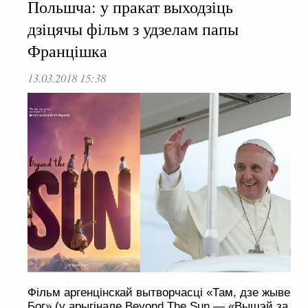
Польшча: у пракат выходзіць
дзіцячы фільм з удзелам папы
Францішка
13.03.2018 15:38
Фільм аргенцінскай вытворчасці «Там, дзе жыве
Бог» (у арыгінале Beyond The Sun — «Вышэй за