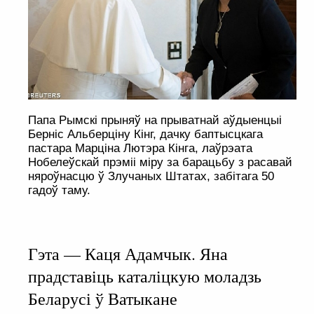
Папа Рымскі прыняў на прыватнай аўдыенцыі
Берніс Альберціну Кінг, дачку баптысцкага
пастара Марціна Лютэра Кінга, лаўрэата
Нобелеўскай прэміі міру за барацьбу з расавай
няроўнасцю ў Злучаных Штатах, забітага 50
гадоў таму.
Гэта — Каця Адамчык. Яна
прадставіць каталіцкую моладзь
Беларусі ў Ватыкане