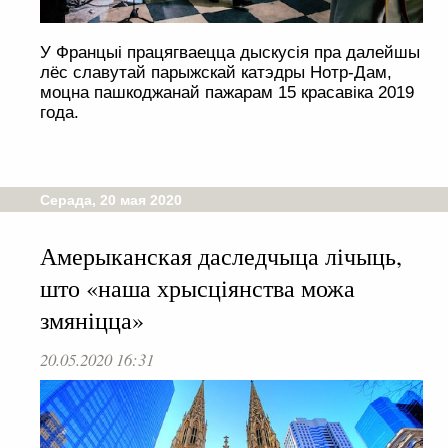
У Францыі працягваецца дыскусія пра далейшы
лёс славутай парыжскай катэдры Нотр-Дам,
моцна пашкоджанай пажарам 15 красавіка 2019
года.
Серада, 20 мая 2020
Амерыканская даследчыца лічыць,
што «наша хрысціянства можа
змяніцца»
20.05.2020 16:31