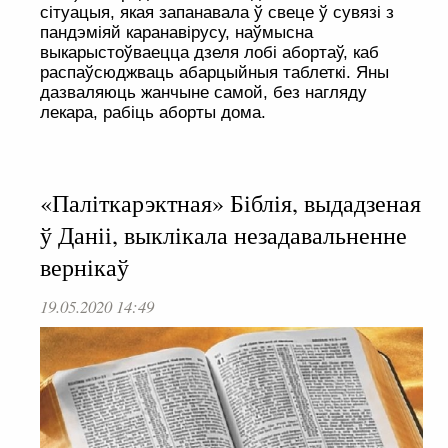
сітуацыя, якая запанавала ў свеце ў сувязі з
пандэміяй каранавірусу, наўмысна
выкарыстоўваецца дзеля лобі абортаў, каб
распаўсюджваць абарцыйныя таблеткі. Яны
дазваляюць жанчыне самой, без нагляду
лекара, рабіць аборты дома.
«Паліткарэктная» Біблія, выдадзеная
ў Даніі, выклікала незадавальненне
вернікаў
19.05.2020 14:49