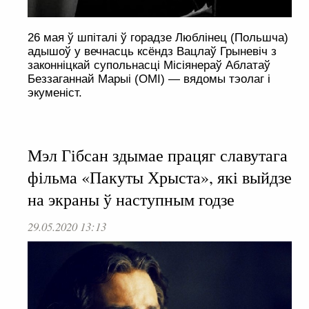
26 мая ў шпіталі ў горадзе Люблінец (Польшча)
адышоў у вечнасць ксёндз Вацлаў Грыневіч з
законніцкай супольнасці Місіянераў Аблатаў
Беззаганнай Марыі (OMI) — вядомы тэолаг і
экуменіст.
Мэл Гібсан здымае працяг славутага
фільма «Пакуты Хрыста», які выйдзе
на экраны ў наступным годзе
29.05.2020 13:13