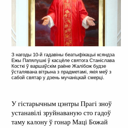
З нагоды 10-й гадавіны беатыфікацыі ксяндза
Ежы Папялушкі ў касцёле святога Станіслава
Косткі ў варшаўскім раёне Жалібож будзе
ўсталявана вітрына з прадметамі, якія меў з
сабой святар у дзень мучаніцкай смерці.
У гістарычным цэнтры Прагі зноў
устанавілі зруйнаваную сто гадоў
таму калону ў гонар Маці Божай