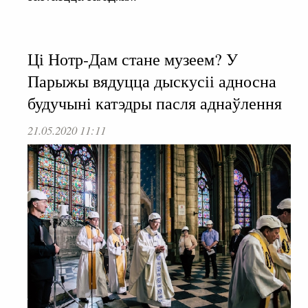
Ці Нотр-Дам стане музеем? У
Парыжы вядуцца дыскусіі адносна
будучыні катэдры пасля аднаўлення
21.05.2020 11:11