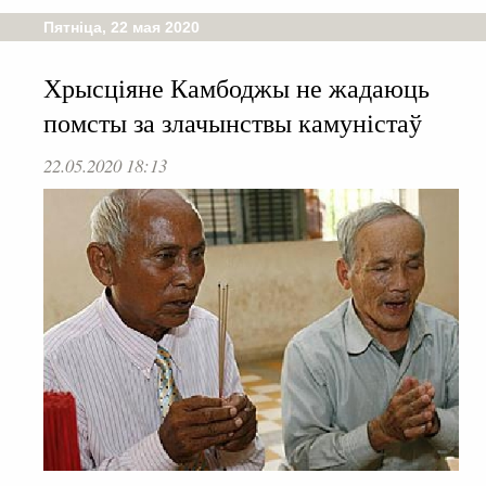
Пятніца, 22 мая 2020
Хрысціяне Камбоджы не жадаюць
помсты за злачынствы камуністаў
22.05.2020 18:13