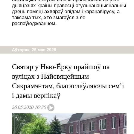
дыяцэзіях краіны правесці агульнанацыянальны
дзень памяці ахвяраў эпідэміі каранавірусу, а
таксама тых, хто змагаўся з яе
распаўюджваннем.
Аўторак, 26 мая 2020
Святар у Нью-Ёрку прайшоў па
вуліцах з Найсвяцейшым
Сакрамэнтам, благаслаўляючы сем’і
і дамы вернікаў
26.05.2020 16:30