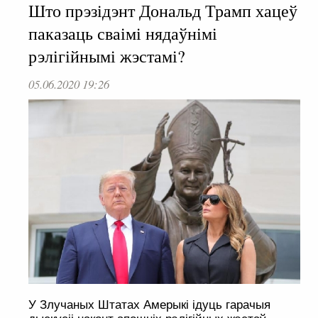
Што прэзідэнт Дональд Трамп хацеў
паказаць сваімі нядаўнімі
рэлігійнымі жэстамі?
05.06.2020 19:26
У Злучаных Штатах Амерыкі ідуць гарачыя