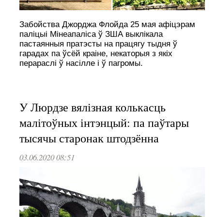
Забойства Джорджа Флойда 25 мая афіцэрам
паліцыі Мінеапаліса ў ЗША выклікала
пастаянныя пратэсты на працягу тыдня ў
гарадах па ўсёй краіне, некаторыя з якіх
перараслі ў насілле і ў пагромы.
У Люрдзе вялізная колькасць
малітоўных інтэнцый: па паўтары
тысячы старонак штодзённа
03.06.2020 08:51