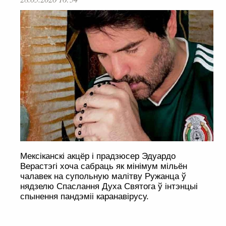
Мексіканскі акцёр і прадзюсер Эдуардо
Верастэгі хоча сабраць як мінімум мільён
чалавек на супольную малітву Ружанца ў
нядзелю Спаслання Духа Святога ў інтэнцыі
спынення пандэміі каранавірусу.