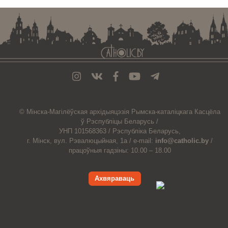
© Мiнска-Магiлёўская
архiдыяцэзiя
Рымска-каталіцкага
Касцёла
ў Рэспубліцы Беларусь /
УНП 101568363 /
Рэспубліка Беларусь,
г. Мінск, вул. Рэвалюцыйная, 1а /
e-mail:
info@catholic.by
/
працоўныя гадзіны: 10.00 – 18.00
Ахвяраваць