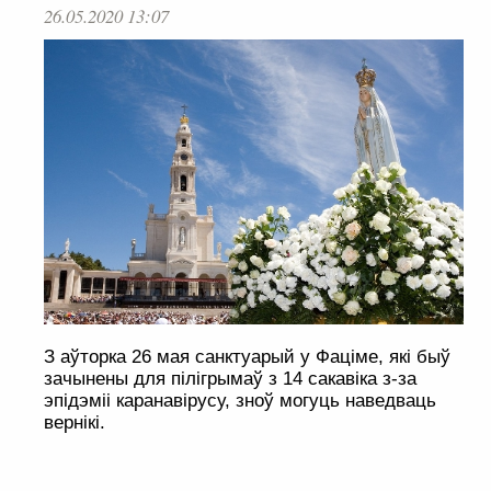
26.05.2020 13:07
З аўторка 26 мая санктуарый у Фаціме, які быў
зачынены для пілігрымаў з 14 сакавіка з-за
эпідэміі каранавірусу, зноў могуць наведваць
вернікі.