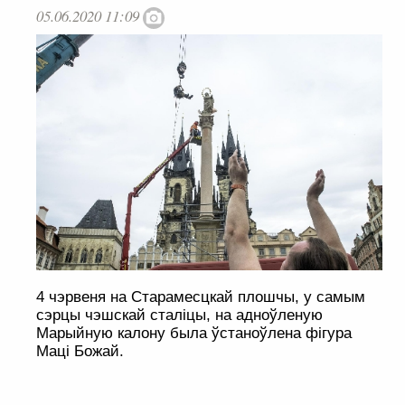
05.06.2020 11:09
4 чэрвеня на Старамесцкай плошчы, у самым
сэрцы чэшскай сталіцы, на адноўленую
Марыйную калону была ўстаноўлена фігура
Маці Божай.