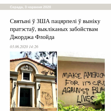
Серада, 3 чэрвеня 2020
Святыні ў ЗША пацярпелі ў выніку
пратэстаў, выкліканых забойствам
Джорджа Флойда
03.06.2020 14:26