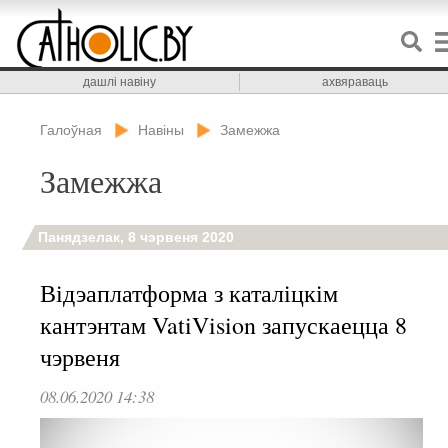
дашлі навіну
ахвяраваць
Галоўная
Навіны
Замежжа
Замежжа
Панядзелак, 8 чэрвеня 2020
Відэаплатформа з каталіцкім
кантэнтам VatiVision запускаецца 8
чэрвеня
08.06.2020 14:38