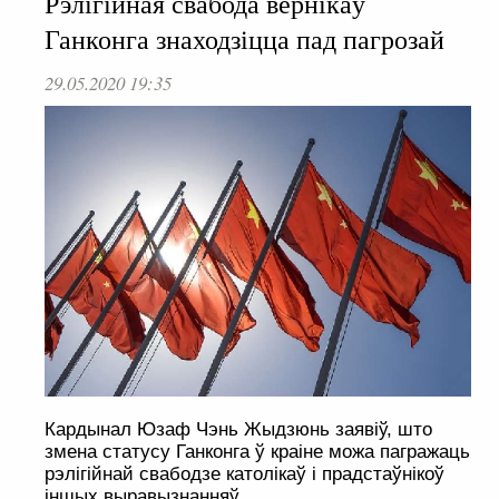
Рэлігійная свабода вернікаў
Ганконга знаходзіцца пад пагрозай
29.05.2020 19:35
Кардынал Юзаф Чэнь Жыдзюнь заявіў, што
змена статусу Ганконга ў краіне можа пагражаць
рэлігійнай свабодзе католікаў і прадстаўнікоў
іншых выравызнанняў.