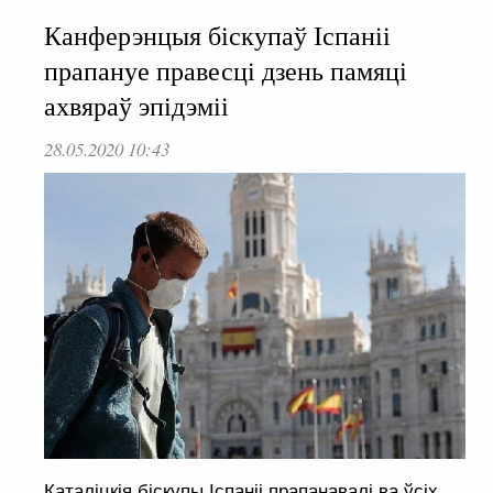
Канферэнцыя біскупаў Іспаніі
прапануе правесці дзень памяці
ахвяраў эпідэміі
28.05.2020 10:43
Каталіцкія біскупы Іспаніі прапанавалі ва ўсіх