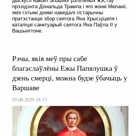
дыскусіі наконт апошніх рэлігійных жэстаў
прэзідэнта Дональда Трампа і яго жонкі Меланіі,
якія гэтымі днямі наведалі гістарычны
пратэстанцкі збор святога Яна Хрысціцеля і
каталіцкі санктуарый святога Яна Паўла ІІ у
Вашынгтоне.
Рэчы, якія меў пры сабе
благаслаўлёны Ежы Папялушка ў
дзень смерці, можна будзе ўбачыць у
Варшаве
05.06.2020 18:13