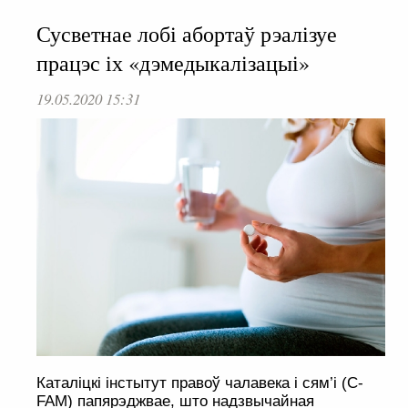
Сусветнае лобі абортаў рэалізуе
працэс іх «дэмедыкалізацыі»
19.05.2020 15:31
Каталіцкі інстытут правоў чалавека і сям’і (C-
FAM) папярэджвае, што надзвычайная