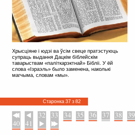
Хрысціяне і юдэі ва ўсім свеце пратэстуюць
супраць выдання Дацкім біблейскім
таварыствам «паліткарэктнай» Бібліі. У ёй
слова «Ізраэль» было заменена, наколькі
магчыма, словам «мы».
Старонка 37 з 82
32
33
34
35
36
37
38
39
У пачатак
Назад
40
41
Наперад
У канец
. . . . . . . . . . . . . . . . . . . . . . . . . . . . . . . . . . . . . . . . . . . . . . . . . . . . . . . . . . . . .