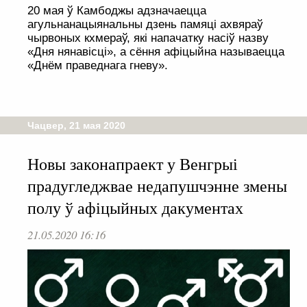
20 мая ў Камбоджы адзначаецца
агульнанацыянальны дзень памяці ахвяраў
чырвоных кхмераў, які напачатку насіў назву
«Дня нянавісці», а сёння афіцыйна называецца
«Днём праведнага гневу».
Чацвер, 21 мая 2020
Новы законапраект у Венгрыі
прадугледжвае недапушчэнне змены
полу ў афіцыйных дакументах
21.05.2020 16:16