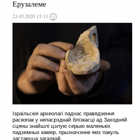
Ерузалеме
21.05.2020 15:11
Ізраільскія археолагі падчас правядзення
раскопак у непасрэднай блізкасці ад Заходняй
сцяны знайшлі цэлую серыю маленькіх
падземных камер, прызначэнне якіх пакуль
застаецца загадкай.