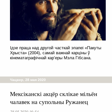
Ідзе праца над другой часткай эпапеі «Пакуты
Хрыста» (2004), самай важнай карціны ў
кінематаграфічнай кар’еры Мэла Гібсана.
Чацвер, 28 мая 2020
Mексіканскі акцёр склікае мільён
чалавек на супольны Ружанец
28.05.2020 16:54