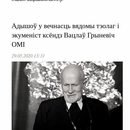
Адышоў у вечнасць вядомы тэолаг і
экуменіст ксёндз Вацлаў Грыневіч
ОМІ
29.05.2020 13:31