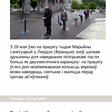
З 29 мая ўжо на працягу тыдня Марыйны
санктуарый у Люрдзе (Францыя) зноў цалкам
адчынены для наведвання пілігрымамі пасля
больш як двухмесячнага каранціну: на працягу
ўсяго дня неабмежаваная кольксць вернікаў
можа наведваць святыню і маліцца перад
гротам аб’яўленняў.
Пятніца, 29 мая 2020