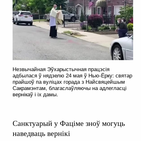
Незвычайная Эўхарыстычная працэсія
адбылася ў нядзелю 24 мая ў Нью-Ёрку: святар
прайшоў па вуліцах горада з Найсвяцейшым
Сакрамэнтам, благаслаўляючы на адлегласці
вернікаў і іх дамы.
Санктуарый у Фаціме зноў могуць
наведваць вернікі