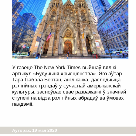
У газеце The New York Times выйшаў вялікі
артыкул «Будучыня хрысціянства». Яго аўтар
Тара Ізабэла Бёртан, англіканка, даследчыца
рэлігійных трэндаў у сучаснай амерыканскай
культуры, засноўвае свае разважанні ў значнай
ступені на відэа рэлігійных абрадаў ва ўмовах
пандэміі.
Аўторак, 19 мая 2020