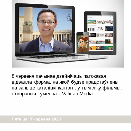
8 чэрвеня пачынае дзейнічаць патокавая
відэаплатформа, на якой будзе прадстаўлены
па запыце каталіцкі кантэнт, у тым ліку фільмы,
створаныя сумесна з Vatican Media .
Пятніца, 5 чэрвеня 2020