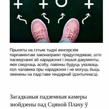
Прыняты на гэтым тыдні венгерскім
парламентам законапраект прадугледжвае, што
пасведчанні аб нараджэнні і іншыя дакументы,
якія сведчаць асобу, павінны будуць указваць
пол чалавека пры нараджэнні і не могуць быць
зменены на падставе гендарнай ідэнтычнасці.
Загадкавыя падземныя камеры
знойдзены пад Сцяной Плачу ў