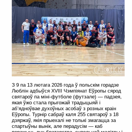
З 9 па 13 лютага 2026 года ў польскім горадзе
Люблін адбыўся XVIII Чэмпіянат Еўропы сярод
святароў па міні-футболе (футзале) — падзея,
якая ўжо стала прыгожай традыцыяй і
аб’ядноўвае духоўных асобаў з розных краін
Еўропы. Турнір сабраў каля 255 святароў з 18
дзяржаў, якія прыехалі не толькі змагацца за
спартыўны вынік, але перадусім — каб