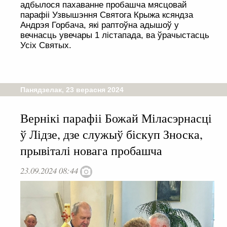
адбылося пахаванне пробашча мясцовай
парафіі Узвышэння Святога Крыжа ксяндза
Андрэя Горбача, які раптоўна адышоў у
вечнасць увечары 1 лістапада, ва ўрачыстасць
Усіх Святых.
Панядзелак, 23 верасня 2024
Вернікі парафіі Божай Міласэрнасці
ў Лідзе, дзе служыў біскуп Зноска,
прывіталі новага пробашча
23.09.2024 08:44