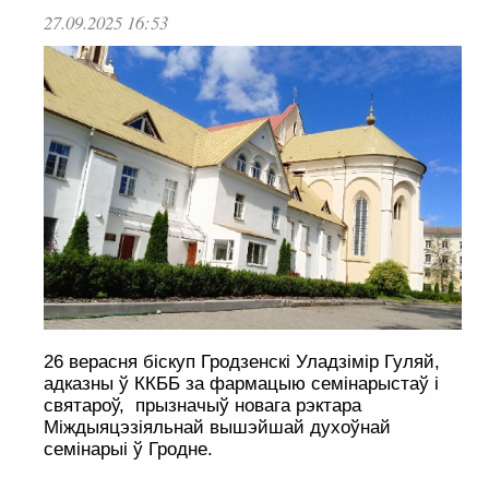
27.09.2025 16:53
26 верасня біскуп Гродзенскі Уладзімір Гуляй,
адказны ў ККББ за фармацыю семінарыстаў і
святароў, прызначыў новага рэктара
Міждыяцэзіяльнай вышэйшай духоўнай
семінарыі ў Гродне.