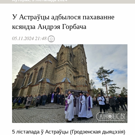
У Астраўцы адбылося пахаванне
ксяндза Андрэя Горбача
05.11.2024 21:48
5 лістапада ў Астраўцы (Гродзенская дыяцэзія)