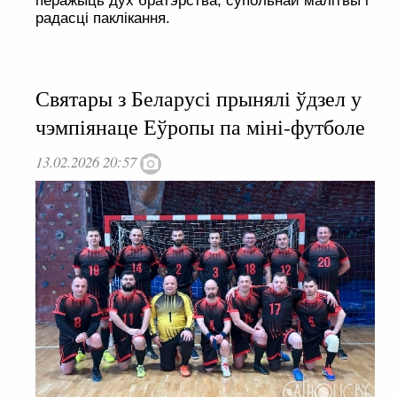
перажыць дух братэрства, супольнай малітвы і
радасці паклікання.
Святары з Беларусі прынялі ўдзел у
чэмпіянаце Еўропы па міні-футболе
13.02.2026 20:57