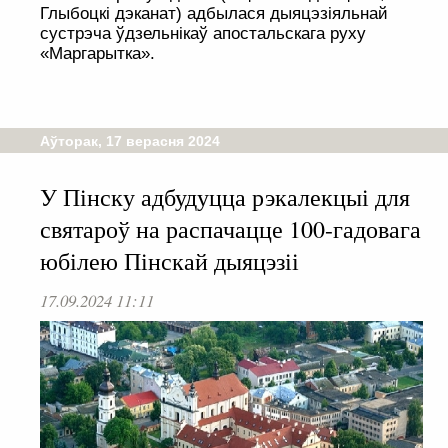
Глыбоцкі дэканат) адбылася дыяцэзіяльнай
сустрэча ўдзельнікаў апостальскага руху
«Маргарытка».
Аўторак, 17 верасня 2024
У Пінску адбудуцца рэкалекцыі для
святароў на распачацце 100-гадовага
юбілею Пінскай дыяцэзіі
17.09.2024 11:11