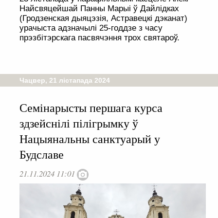
Найсвяцейшай Панны Марыі ў Дайлідках
(Гродзенская дыяцэзія, Астравецкі дэканат)
урачыста адзначылі 25-годдзе з часу
прэзбітэрскага пасвячэння трох святароў.
Чацвер, 21 лістапада 2024
Семінарысты першага курса
здзейснілі пілігрымку ў
Нацыянальны санктуарый у
Будславе
21.11.2024 11:01