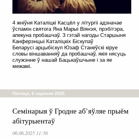
4 жніўня Каталіцкі Касцёл у літургіі адзначае
ўспамін святога Яна Марыі Віянэя, прэбітэра,
апекуна пробашчаў. З гэтай нагоды Старшыня
Канферэнцыі Каталіцкіх Біскупаў
Беларусі арцыбіскуп Юзаф Станеўскі кіруе
словы віншаванняў да пробашчаў, якія нясуць
служэнне ў нашай Бацькаўшчыне і за яе
межамі.
Пятніца, 6 чэрвеня 2025
Семінарыя ў Гродне аб’яўляе прыём
абітурыентаў
06.06.2025 11:56