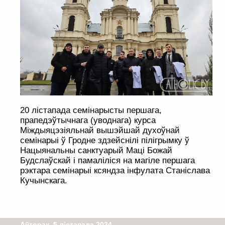
20 лістапада семінарысты першага,
прапедэўтычнага (уводнага) курса
Міждыяцэзіяльнай вышэйшай духоўнай
семінарыі ў Гродне здзейснілі пілігрымку ў
Нацыянальны санктуарый Маці Божай
Будслаўскай і памаліліся на магіле першага
рэктара семінарыі ксяндза інфулата Станіслава
Кучынскага.
Аўторак, 5 лістапада 2024