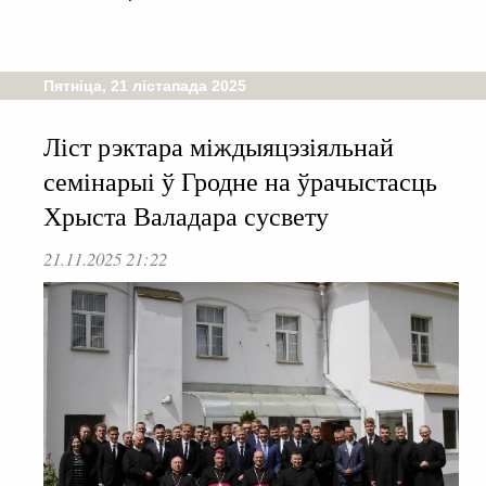
Пятніца, 21 лістапада 2025
Ліст рэктара міждыяцэзіяльнай
семінарыі ў Гродне на ўрачыстасць
Хрыста Валадара сусвету
21.11.2025 21:22