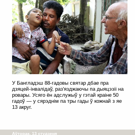
У Бангладэш 88-гадовы святар дбае пра
дзяцей-інвалідаў, раз'язджаючы па дыяцэзіі на
ровары. Усяго ён адслужыў у гэтай краіне 50
гадоў — у сярэднім па тры гады ў кожнай з яе
13 акруг.
Аўторак, 13 студзеня