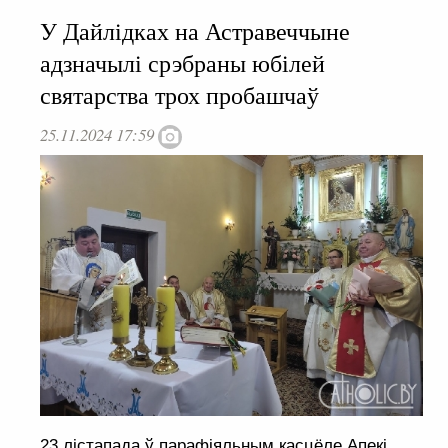
У Дайлідках на Астравеччыне
адзначылі срэбраны юбілей
святарства трох пробашчаў
25.11.2024 17:59
23 лістапада ў парафіяльным касцёле Апекі