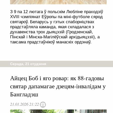
З 9 па 12 лютага ў польскім Любліне праходзіў
XVIII чэмпіянат Еўропы па міні-футболе сярод
святароў. Беларусь у гэтых спаборніцтвах
прадстаўляла каманда, якая складалася з
духавенства трох дыяцэзій (Гродзенскай,
Пінскай і Мінска-Магілёўскай архідыяцэзіі), а
таксама прадстаўнікоў манаскіх ордэнаў.
Серада, 21 студзеня
Айцец Боб і яго ровар: як 88-гадовы
святар дапамагае дзецям-інвалідам у
Бангладэш
21.01.2026 21:22