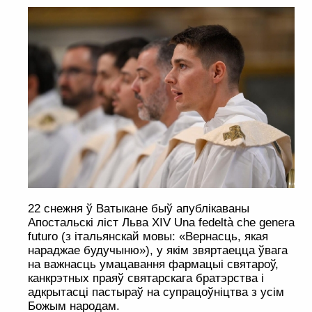
22 снежня ў Ватыкане быў апублікаваны
Апостальскі ліст Льва XIV Una fedeltà che genera
futuro (з італьянскай мовы: «Вернасць, якая
нараджае будучыню»), у якім звяртаецца ўвага
на важнасць умацавання фармацыі святароў,
канкрэтных праяў святарскага братэрства і
адкрытасці пастыраў на супрацоўніцтва з усім
Божым народам.