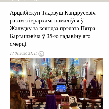
Арцыбіскуп Тадэвуш Кандрусевіч
разам з іерархамі памаліўся ў
Жалудку за ксяндза прэлата Пятра
Барташэвіча ў 35-ю гадавіну яго
смерці
13.01.2026 21:15