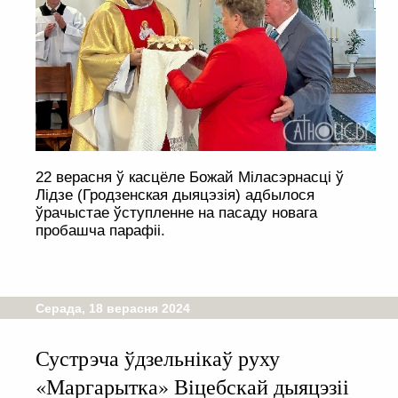
22 верасня ў касцёле Божай Міласэрнасці ў
Лідзе (Гродзенская дыяцэзія) адбылося
ўрачыстае ўступленне на пасаду новага
пробашча парафіі.
Серада, 18 верасня 2024
Сустрэча ўдзельнікаў руху
«Маргарытка» Віцебскай дыяцэзіі