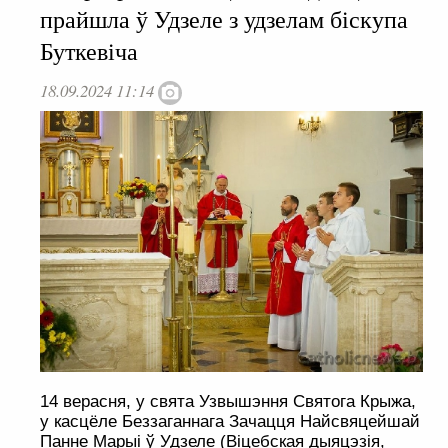
прайшла ў Удзеле з удзелам біскупа
Буткевіча
18.09.2024 11:14
14 верасня, у свята Узвышэння Святога Крыжа,
у касцёле Беззаганнага Зачацця Найсвяцейшай
Панне Марыі ў Удзеле (Віцебская дыяцэзія,