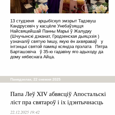
13 студзеня арцыбіскуп эмэрыт Тадэвуш
Кандрусевіч у касцёле Унебаўзяцця
Найсвяцейшай Панны Марыі ў Жалудку
(Шчучынскі дэканат, Гродзенская дыяцэзія )
узначаліў святую Імшу, якую ён ахвяраваў у
інтэнцыі святой памяці ксяндза прэлата Пятра
Барташэвіча ў 35-ю гадавіну яго адыходу да
дому нябеснага Айца.
Панядзелак, 22 снежня 2025
Папа Леў XIV абвясціў Апостальскі
ліст пра святароў і іх ідэнтычнасць
22.12.2025 19:42