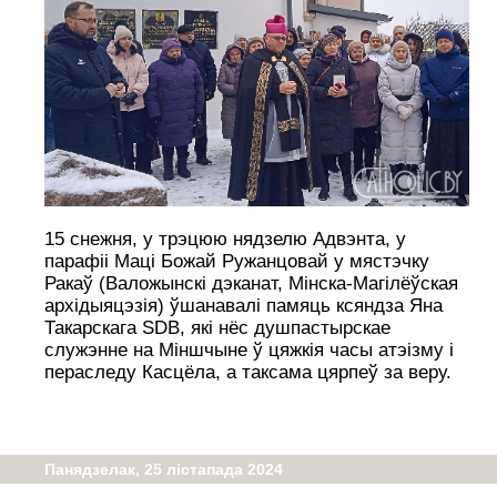
15 снежня, у трэцюю нядзелю Адвэнта, у
парафіі Маці Божай Ружанцовай у мястэчку
Ракаў (Валожынскі дэканат, Мінска-Магілёўская
архідыяцэзія) ўшанавалі памяць ксяндза Яна
Такарскага SDB, які нёс душпастырскае
служэнне на Міншчыне ў цяжкія часы атэізму і
пераследу Касцёла, а таксама цярпеў за веру.
Панядзелак, 25 лістапада 2024