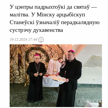
У цэнтры падрыхтоўкі да святаў —
малітва. У Мінску арцыбіскуп
Станеўскі ўзначаліў перадкалядную
сустрэчу духавенства
19.12.2024 17:44