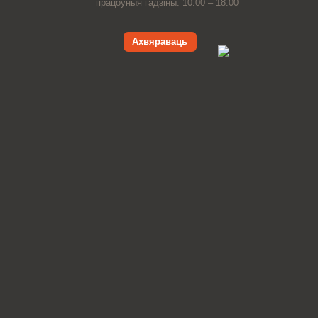
працоўныя гадзіны: 10.00 – 18.00
Ахвяраваць