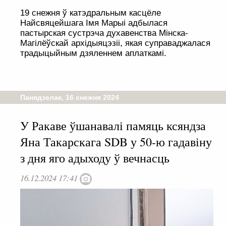
19 снежня ў катэдральным касцёле
Найсвяцейшага Імя Марыі адбылася
пастырская сустрэча духавенства Мінска-
Магілёўскай архідыяцэзіі, якая суправаджалася
традыцыйным дзяленнем аплаткамі.
Панядзелак, 16 снежня 2024
У Ракаве ўшанавалі памяць ксяндза
Яна Такарскага SDB у 50-ю гадавіну
з дня яго адыходу ў вечнасць
16.12.2024 17:41