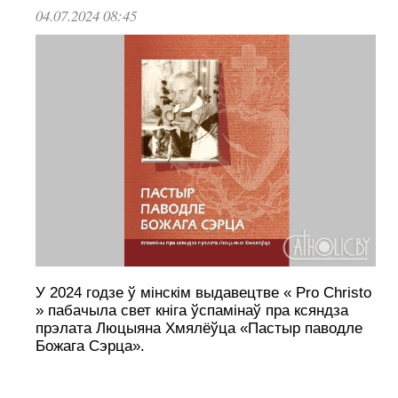
04.07.2024 08:45
У 2024 годзе ў мінскім выдавецтве « Pro Christo
» пабачыла свет кніга ўспамінаў пра ксяндза
прэлата Люцыяна Хмялёўца «Пастыр паводле
Божага Сэрца».