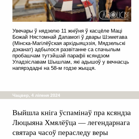
Увечары ў нядзелю 11 жніўня ў касцёле Маці
Божай Нястомнай Дапамогі ў двары Шэметава
(Мінска-Магілёўская архідыяцэзія, Мядзельскі
дэканат) адбылося развітанне са спачылым
пробашчам тутэйшай парафіі ксяндзом
Уладзіславам Шышлам, які адышоў у вечнасць
напярэдадні на 58-м годзе жыцця.
Чацвер, 4 ліпеня 2024
Выйшла кніга ўспамінаў пра ксяндза
Люцыяна Хмялёўца — легендарнага
святара часоў пераследу веры