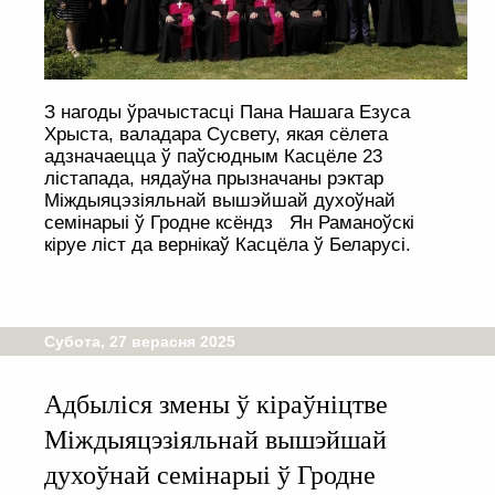
З нагоды ўрачыстасці Пана Нашага Езуса
Хрыста, валадара Сусвету, якая сёлета
адзначаецца ў паўсюдным Касцёле 23
лістапада, нядаўна прызначаны рэктар
Міждыяцэзіяльнай вышэйшай духоўнай
семінарыі ў Гродне ксёндз Ян Раманоўскі
кіруе ліст да вернікаў Касцёла ў Беларусі.
Субота, 27 верасня 2025
Адбыліся змены ў кіраўніцтве
Міждыяцэзіяльнай вышэйшай
духоўнай семінарыі ў Гродне