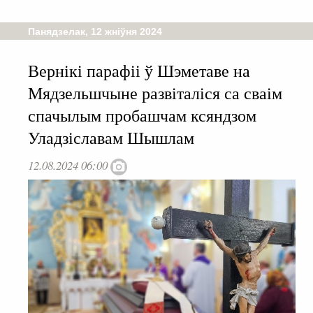
Панядзелак, 12 жніўня 2024
Вернікі парафіі ў Шэметаве на
Мядзельшчыне развіталіся са сваім
спачылым пробашчам ксяндзом
Уладзіславам Шышлам
12.08.2024 06:00