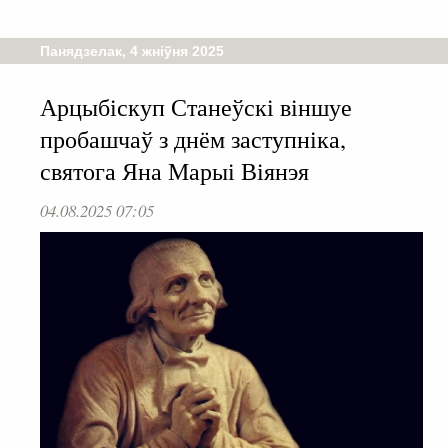
Панядзелак, 4 жніўня 2025
Арцыбіскуп Станеўскі віншуе
пробашчаў з днём заступніка,
святога Яна Марыі Віянэя
04.08.2025 07:05