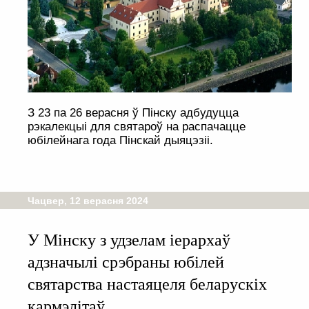
З 23 па 26 верасня ў Пінску адбудуцца
рэкалекцыі для святароў на распачацце
юбілейнага года Пінскай дыяцэзіі.
Чацвер, 12 верасня 2024
У Мінску з удзелам іерархаў
адзначылі срэбраны юбілей
святарства настаяцеля беларускіх
кармэлітаў