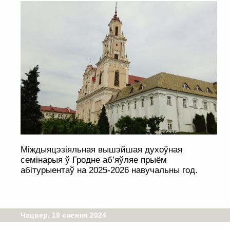
Міждыяцэзіяльная вышэйшая духоўная
семінарыя ў Гродне аб’яўляе прыём
абітурыентаў на 2025-2026 навучальны год.
Чацвер, 19 снежня 2024