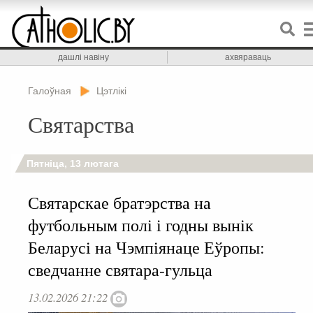
дашлі навіну
ахвяраваць
Галоўная
Цэтлікі
Святарства
Пятніца, 13 лютага
Святарскае братэрства на
футбольным полі і годны вынік
Беларусі на Чэмпіянаце Еўропы:
сведчанне святара-гульца
13.02.2026 21:22