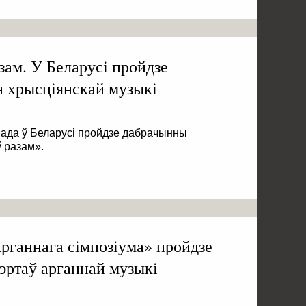
зам. У Беларусі пройдзе
 хрысціянскай музыкі
апада ў Беларусі пройдзе дабрачынны
 разам».
рганнага сімпозіума» пройдзе
эртаў арганнай музыкі