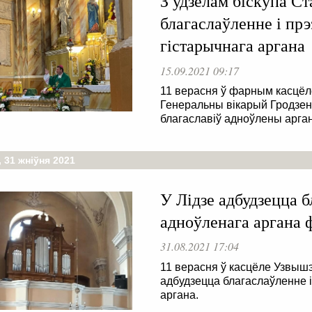
З удзелам біскупа Ст
благаслаўленне і пр
гістарычнага аргана
15.09.2021 09:17
11 верасня ў фарным касцёл
Генеральны вікарый Гродзенс
благаславіў адноўлены арган
 31 жніўня 2021
У Лідзе адбудзецца 
адноўленага аргана 
31.08.2021 17:04
11 верасня ў касцёле Узвышэ
адбудзецца благаслаўленне 
аргана.