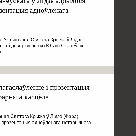
анеўскага ў Лідзе адбылося
эзентацыя адноўленага
е Узвышэння Святога Крыжа ў Лідзе
кай дыяцэзіі біскуп Юзаф Станеўскі
.
благаслаўленне і прэзентацыя
фарнага касцёла
ння Святога Крыжа ў Лідзе (Фара)
і прэзентацыя адноўленага гістарычнага