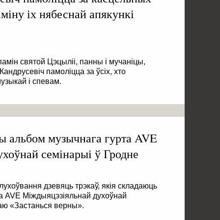
аміну іх нябеснай апякункі
памін святой Цэцыліі, панны і мучаніцы,
андрусевіч памоліцца за ўсіх, хто
узыкай і спевам.
овы альбом музычнага гурта AVE
хоўнай семінарыі ў Гродне
лухоўвання дзевяць трэкаў, якія складаюць
а AVE Міждыяцэзіяльнай духоўнай
ваю «Застанься верны».