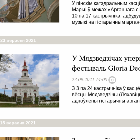
У пінскім катэдральным ка
Марыі ў межах «Арганнага сі
10 па 17 кастрычніка, адбуд
музыкі на гістарычным арган
 23 верасня 2021
У Мядзведзічах упе
фестываль Gloria De
23.09.2021 14:00
З 3 па 24 кастрычніка ў кас
вёсцы Мядзведзічы (Ляхавіцк
адноўлены гістарычны арга
 15 верасня 2021