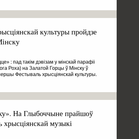
ысціянскай культуры пройдзе
Мінску
е» : пад такім дэвізам у мінскай парафіі
га Роха) на Залатой Горцы ў Мінску ў
першы Фестываль хрысціянскай культуры.
аху». На Глыбоччыне прайшоў
ь хрысціянскай музыкі