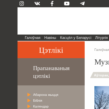
Галоўная
Навіны
Касцёл у Беларусі
Літургія
Цэтлікі
Галоўна
Муз
Прапанаваныя
цэтлікі
Аўторак,
Абарона жыцця
Біблія
Каляндар