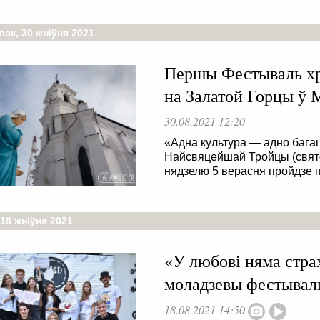
ак, 30 жніўня 2021
Першы Фестываль хр
на Залатой Горцы ў 
30.08.2021 12:20
«Адна культура — адно багацц
Найсвяцейшай Тройцы (свято
нядзелю 5 верасня пройдзе 
18 жніўня 2021
«У любові няма стр
моладзевы фестывал
18.08.2021 14:50