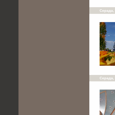
Серада, 
Серада,