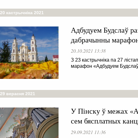
20 кастрычніка 2021
Адбудуем Будслаў ра
дабрачынны марафон
20.10.2021 13:38
З 23 кастрычніка па 27 ліст
марафон «Адбудуем Будслаў
 29 верасня 2021
У Пінску ў межах «А
сем бясплатных канц
29.09.2021 11:36