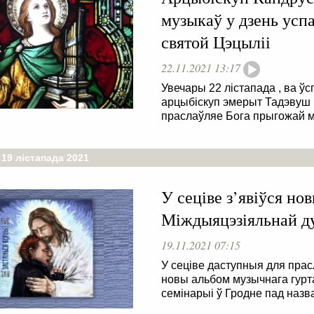
музыкаў у дзень усп
святой Цэцыліі
22.11.2021 13:17
Увечары 22 лістапада , ва ўс
арцыбіскуп эмерыт Тадэвуш К
праслаўляе Бога прыгожай м
 19 лістапада 2021
У сеціве з’явіўся н
Міждыяцэзіяльнай ду
19.11.2021 07:15
У сеціве даступныя для прас
новы альбом музычнага гурт
семінарыі ў Гродне пад наз