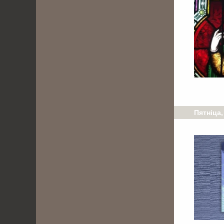
Пятніца,