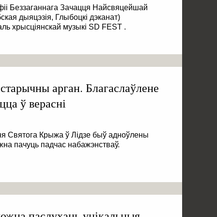
афіі Беззаганнага Зачацця Найсвяцейшай
ская дыяцэзія, Глыбоцкі дэканат)
ь хрысціянскай музыкі SD FEST .
істарычны арган. Благаслаўлене
цца ў верасні
я Святога Крыжа ў Лідзе быў адноўлены
ожна пачуць падчас набажэнстваў.
можна паслухаць унікальныя