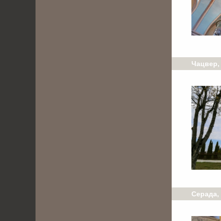
Чацвер,
Серада,