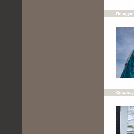
Панядзел
Серада, 