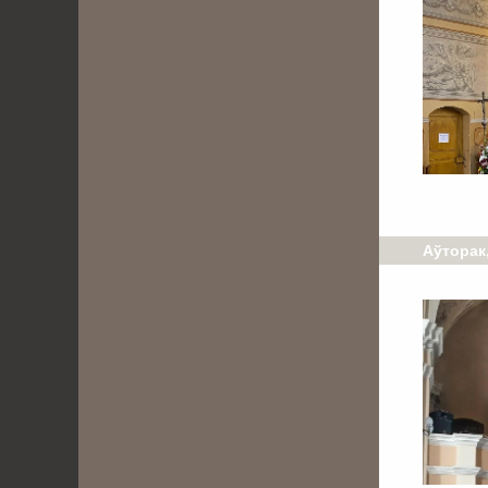
Аўторак,