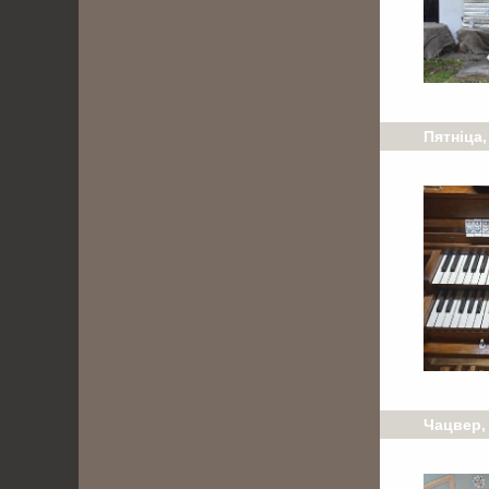
Пятніца,
Чацвер, 