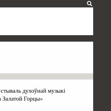
естываль духоўнай музыкі
а Залатой Горцы»