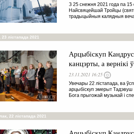
З 25 снежня 2021 года па 15 
Найсвяцейшай Тройцы (свято
традыцыйныя калядныя веча
 23 лістапада 2021
Арцыбіскуп Кандрусе
канцэрты, а вернікі
23.11.2021 16:25
Увечары 22 лістапада, ва ўсп
арцыбіскуп эмерыт Тадэвуш К
Бога прыгожай музыкай і сп
ак, 22 лістапада 2021
Арцыбіскуп Кандрусе