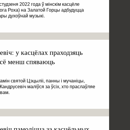
студзеня 2022 года ў мінскім касцёле
га Роха) на Залатой Горцы адбудуцца
ры духоўнай музыкі.
віч: у касцёлах праходзяць
 ўсё менш спяваюць
амін святой Цэцыліі, панны і мучаніцы,
андрусевіч маліўся за ўсіх, хто праслаўляе
евам.
віч памоліцца за касцёльных