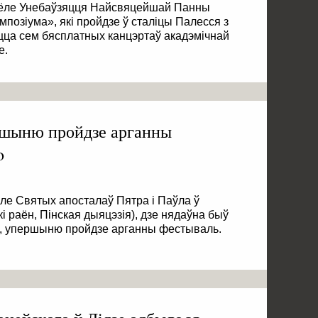
сцёле Унебаўзяцця Найсвяцейшай Панны
мпозіума», які пройдзе ў сталіцы Палесся з
уцца сем бясплатных канцэртаў акадэмічнай
е.
ршыню пройдзе арганны
o
цёле Святых апосталаў Пятра і Паўла ў
і раён, Пінская дыяцэзія), дзе нядаўна быў
н, упершыню пройдзе арганны фестываль.