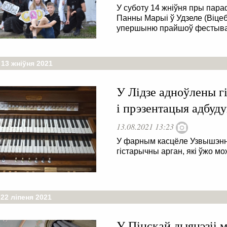
У суботу 14 жніўня пры пар
Панны Марыі ў Удзеле (Віцеб
упершыню прайшоў фестывал
 13 жніўня 2021
У Лідзе адноўлены г
і прэзентацыя адбуду
13.08.2021 13:23
У фарным касцёле Узвышэнн
гістарычны арган, які ўжо м
22 ліпеня 2021
У Пінскай дыяцэзіі 