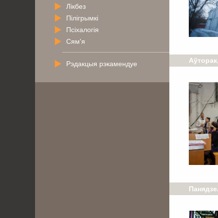
Лікбез
Пілігрымкі
Псіхалогія
Сям'я
Аўторак,
Рэдакцыя рэкамендуе
Панядзел