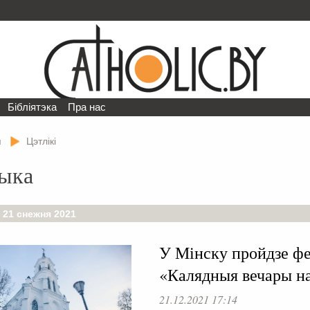
Бібліятэка
Пра нас
я
Цэтлікі
ыка
 21 снежня 2021
У Мінску пройдзе ф
«Калядныя вечары н
21.12.2021 17:14