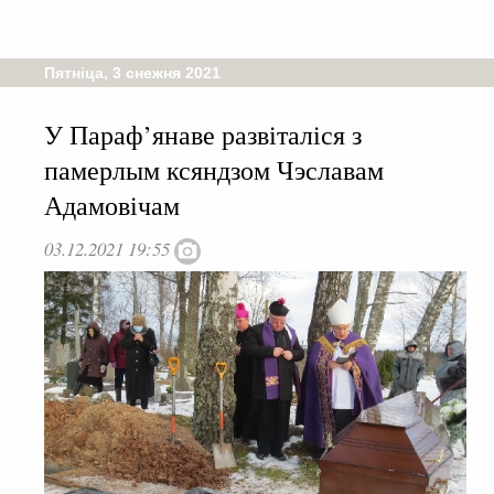
Пятніца, 3 снежня 2021
У Параф’янаве развіталіся з
памерлым ксяндзом Чэславам
Адамовічам
03.12.2021 19:55