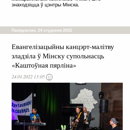
знаходзіцца ў цэнтры Мінска.
Панядзелак, 24 студзеня 2022
Евангелізацыйны канцэрт-малітву
зладзіла ў Мінску супольнасць
«Каштоўная пярліна»
24.01.2022 13:05