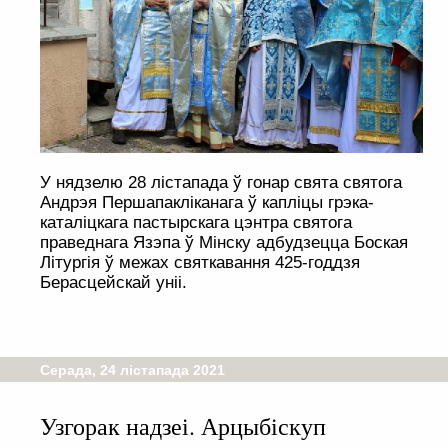
У нядзелю 28 лістапада ў гонар свята святога
Андрэя Першапакліканага ў капліцы грэка-
каталіцкага пастырскага цэнтра святога
праведнага Язэпа ў Мінску адбудзецца Боская
Літургія ў межах святкавання 425-годдзя
Берасцейскай уніі.
Серада, 24 лістапада 2021
Узгорак надзеі. Арцыбіскуп