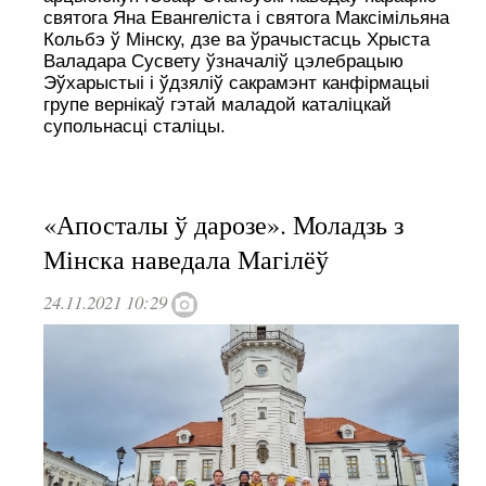
святога Яна Евангеліста і святога Максімільяна
Кольбэ ў Мінску, дзе ва ўрачыстасць Хрыста
Валадара Сусвету ўзначаліў цэлебрацыю
Эўхарыстыі і ўдзяліў сакрамэнт канфірмацыі
групе вернікаў гэтай маладой каталіцкай
супольнасці сталіцы.
«Апосталы ў дарозе». Моладзь з
Мінска наведала Магілёў
24.11.2021 10:29