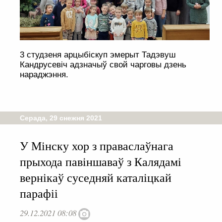
3 студзеня арцыбіскуп эмерыт Тадэвуш
Кандрусевіч адзначыў свой чарговы дзень
нараджэння.
Серада, 29 снежня 2021
У Мінску хор з праваслаўнага
прыхода павіншаваў з Калядамі
вернікаў суседняй каталіцкай
парафіі
29.12.2021 08:08