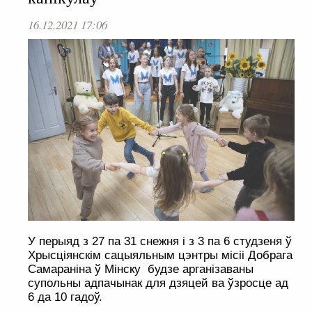
16.12.2021 17:06
У перыяд з 27 па 31 снежня і з 3 па 6 студзеня ў
Хрысціянскім сацыяльным цэнтры місіі Добрага
Самараніна ў Мінску будзе арганізаваны
супольны адпачынак для дзяцей ва ўзросце ад
6 да 10 гадоў.