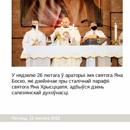
У нядзелю 26 лютага ў араторыі імя святога Яна
Боско, які дзейнічае пры сталічнай парафіі
святога Яна Хрысціцеля, адбыўся дзень
салезіянскай духоўнасці.
Пятніца, 11 лютага 2022