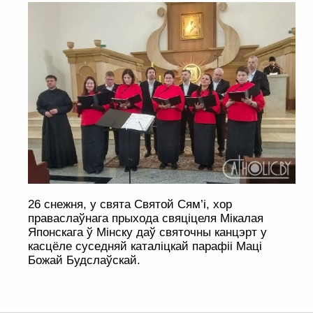
26 снежня, у свята Святой Сям’і, хор
праваслаўнага прыхода свяціцеля Мікалая
Японскага ў Мінску даў святочны канцэрт у
касцёле суседняй каталіцкай парафіі Маці
Божай Будслаўскай.