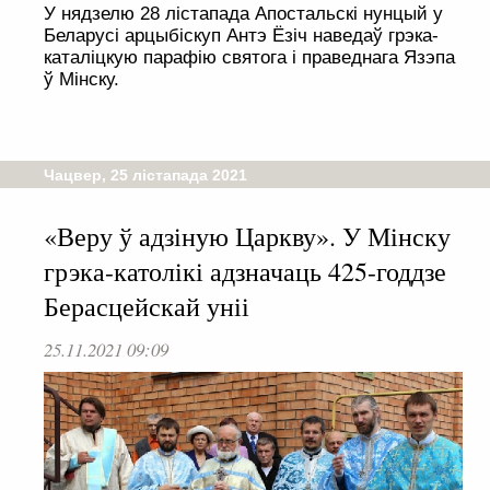
У нядзелю 28 лістапада Апостальскі нунцый у
Беларусі арцыбіскуп Антэ Ёзіч наведаў грэка-
каталіцкую парафію святога і праведнага Язэпа
ў Мінску.
Чацвер, 25 лістапада 2021
«Веру ў адзіную Царкву». У Мінску
грэка-католікі адзначаць 425-годдзе
Берасцейскай уніі
25.11.2021 09:09