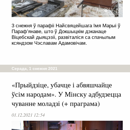
3 снежня ў парафіі Найсвяцейшага Імя Марыі ў
Параф’янаве, што ў Докшыцкім дэканаце
Віцебскай дыяцэзіі, развіталіся са спачылым
ксяндзом Чэславам Адамовічам.
Серада, 1 снежня 2021
«Прыйдзіце, убачце і абвяшчайце
ўсім народам». У Мінску адбудзецца
чуванне моладзі (+ праграма)
01.12.2021 12:54