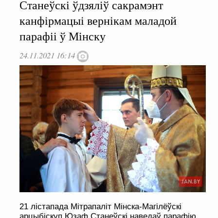
Станеўскі ўдзяліў сакрамэнт
канфірмацыі вернікам маладой
парафіі ў Мінску
24.11.2021 16:14
21 лістапада Мітрапаліт Мінска-Магілёўскі
арцыбіскуп Юзаф Станеўскі наведаў парафію