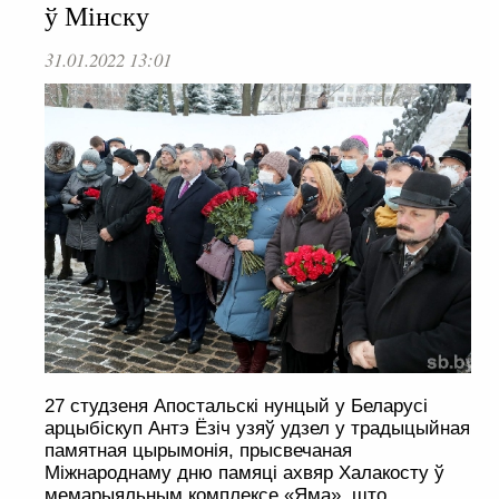
ў Мінску
31.01.2022 13:01
27 студзеня Апостальскі нунцый у Беларусі
арцыбіскуп Антэ Ёзіч узяў удзел у традыцыйная
памятная цырымонія, прысвечаная
Міжнароднаму дню памяці ахвяр Халакосту ў
мемарыяльным комплексе «Яма», што