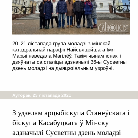
20–21 лістапада група моладзі з мінскай
катэдральнай парафіі Найсвяцейшага Імя
Марыі наведала Магілёў. Такім чынам юнакі і
дзяўчаты са сталіцы адзначылі 36-ы Сусветны
дзень моладзі на дыяцэзіяльным узроўні.
Аўторак, 23 лістапада 2021
З удзелам арцыбіскупа Станеўскага і
біскупа Касабуцкага ў Мінску
адзначылі Сусветны дзень моладзі