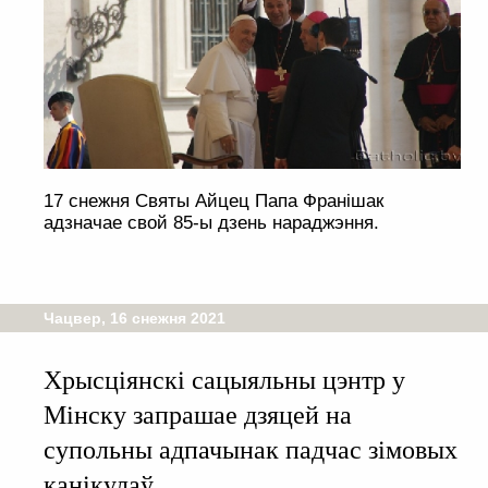
17 снежня Святы Айцец Папа Франішак
адзначае свой 85-ы дзень нараджэння.
Чацвер, 16 снежня 2021
Хрысціянскі сацыяльны цэнтр у
Мінску запрашае дзяцей на
супольны адпачынак падчас зімовых
канікулаў