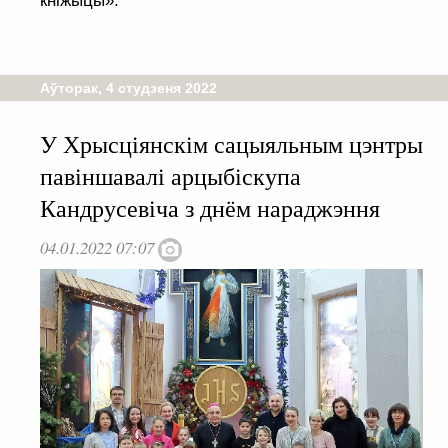
кніжыцы».
Аўторак, 4 студзеня 2022
У Хрысціянскім сацыяльным цэнтры
павіншавалі арцыбіскупа
Кандрусевіча з днём нараджэння
04.01.2022 07:07