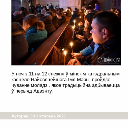
У ноч з 11 на 12 снежня ў мінскім катэдральным
касцёле Найсвяцейшага Імя Марыі пройдзе
чуванне моладзі, якое традыцыйна адбываецца
ў перыяд Адвэнту.
Аўторак, 30 лістапада 2021