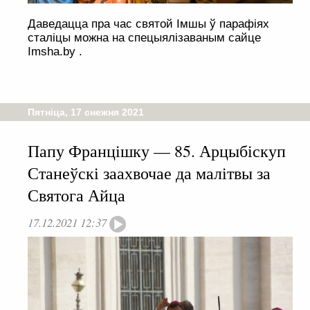
Даведацца пра час святой Імшы ў парафіях
сталіцы можна на спецыялізаваным сайце
Imsha.by .
Пятніца, 17 снежня 2021
Папу Францішку — 85. Арцыбіскуп
Станеўскі заахвочае да малітвы за
Святога Айца
17.12.2021 12:37