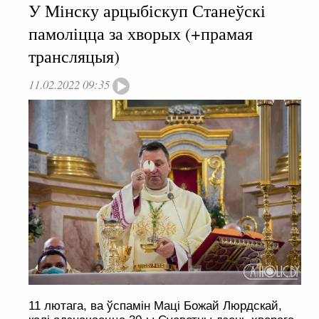
У Мінску арцыбіскуп Станеўскі
памоліцца за хворых (+прамая
трансляцыя)
11.02.2022 09:35
11 лютага, ва ўспамін Маці Божай Люрдскай,