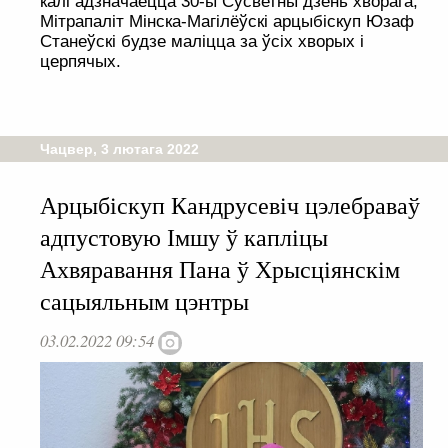
калі адзначаецца 30-ы Сусветны дзень хворага,
Мітрапаліт Мінска-Магілёўскі арцыбіскуп Юзаф
Станеўскі будзе маліцца за ўсіх хворых і
церпячых.
Чацвер, 3 лютага 2022
Арцыбіскуп Кандрусевіч цэлебраваў
адпустовую Імшу ў капліцы
Ахвяравання Пана ў Хрысціянскім
сацыяльным цэнтры
03.02.2022 09:54