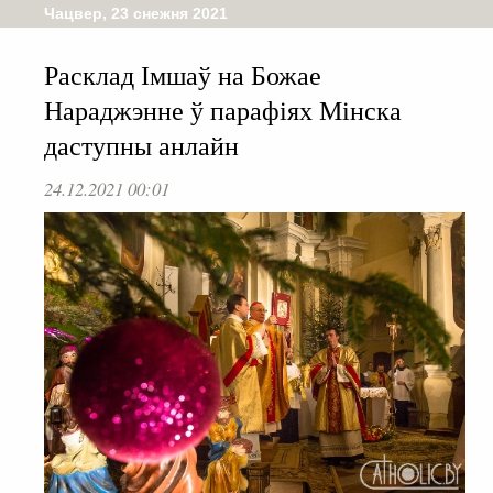
Чацвер, 23 снежня 2021
Расклад Імшаў на Божае
Нараджэнне ў парафіях Мінска
даступны анлайн
24.12.2021 00:01