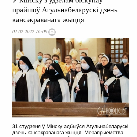
прайшоў Агульнабеларускі дзень
кансэкраванага жыцця
01.02.2022 16:09
31 студзеня ў Мінску адбыўся Агульнабеларускі
дзень кансэкраванага жыцця. Мерапрыемства