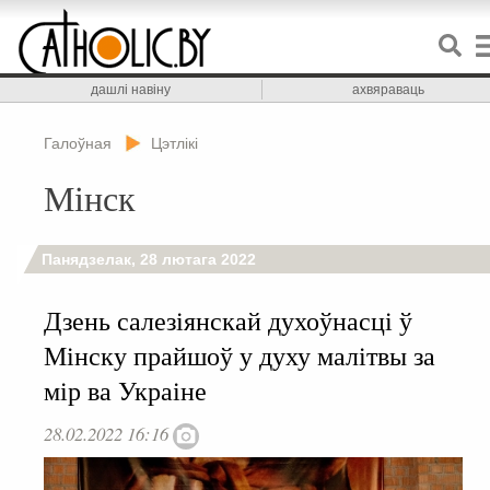
дашлі навіну
ахвяраваць
Галоўная
Цэтлікі
Мінск
Панядзелак, 28 лютага 2022
Дзень салезіянскай духоўнасці ў
Мінску прайшоў у духу малітвы за
мір ва Украіне
28.02.2022 16:16