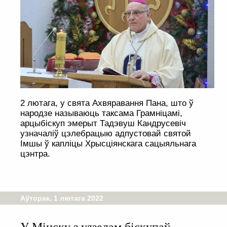
2 лютага, у свята Ахвяравання Пана, што ў
народзе называюць таксама Грамніцамі,
арцыбіскуп эмерыт Тадэвуш Кандрусевіч
узначаліў цэлебрацыю адпустовай святой
Імшы ў капліцы Хрысціянскага сацыяльнага
цэнтра.
Аўторак, 1 лютага 2022
У Мінску з удзелам біскупаў