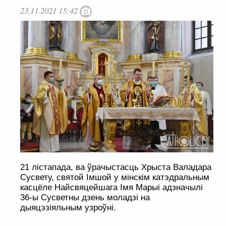
23.11.2021 15:42
21 лістапада, ва ўрачыстасць Хрыста Валадара
Сусвету, святой Імшой у мінскім катэдральным
касцёле Найсвяцейшага Імя Марыі адзначылі
36-ы Сусветны дзень моладзі на
дыяцэзіяльным узроўні.