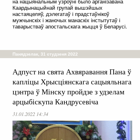
на нацыянальным узроўні было арганізавана
Каардынацыйнай групай вышэйшых
настаяцеляў, дэлегатаў і прадстаўнікоў
мужчынскіх і жаночых манаскіх інстытутаў і
таварыстваў апостальскага жыцця ў Беларусі.
Панядзелак, 31 студзеня 2022
Адпуст на свята Ахвяравання Пана ў
капліцы Хрысціянскага сацыяльнага
цэнтра ў Мінску пройдзе з удзелам
арцыбіскупа Кандрусевіча
31.01.2022 14:34