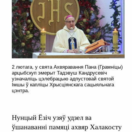
2 лютага, у свята Ахвяравання Пана (Грамніцы)
арцыбскуп эмерыт Тадэвуш Кандрусевіч
узначаліць цэлебрацыю адпустовай святой
Імшы ў капліцы Хрысціянскага сацыяльнага
цэнтра.
Нунцый Ёзіч узяў удзел ва
ўшанаванні памяці ахвяр Халакосту