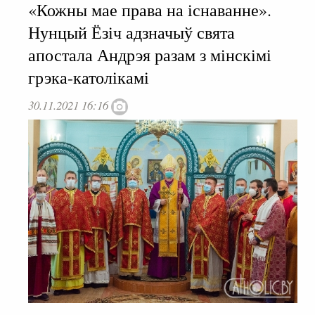
«Кожны мае права на існаванне».
Нунцый Ёзіч адзначыў свята
апостала Андрэя разам з мінскімі
грэка-католікамі
30.11.2021 16:16