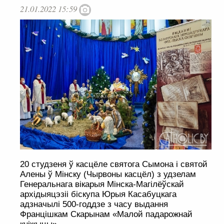
21.01.2022 15:59
20 студзеня ў касцёле святога Сымона і святой
Алены ў Мінску (Чырвоны касцёл) з удзелам
Генеральнага вікарыя Мінска-Магілёўскай
архідыяцэзіі біскупа Юрыя Касабуцкага
адзначылі 500-годдзе з часу выдання
Францішкам Скарынам «Малой падарожнай