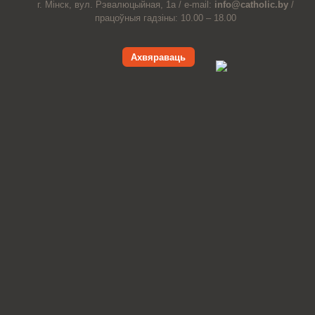
г. Мінск, вул. Рэвалюцыйная, 1а /
e-mail:
info@catholic.by
/
працоўныя гадзіны: 10.00 – 18.00
Ахвяраваць