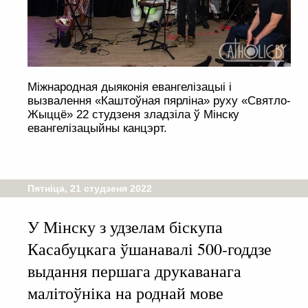
Міжнародная дыяконія евангелізацыі і
вызвалення «Каштоўная пярліна» руху «Святло-
Жыццё» 22 студзеня зладзіла ў Мінску
евангелізацыйны канцэрт.
Пятніца, 21 студзеня 2022
У Мінску з удзелам біскупа
Касабуцкага ўшанавалі 500-годдзе
выдання першага друкаванага
малітоўніка на роднай мове