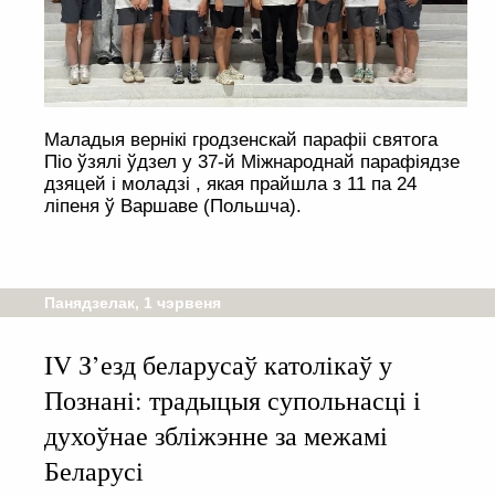
Маладыя вернікі гродзенскай парафіі святога
Піо ўзялі ўдзел у 37-й Міжнароднай парафіядзе
дзяцей і моладзі , якая прайшла з 11 па 24
ліпеня ў Варшаве (Польшча).
Панядзелак, 1 чэрвеня
IV З’езд беларусаў католікаў у
Познані: традыцыя супольнасці і
духоўнае збліжэнне за межамі
Беларусі