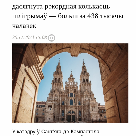
дасягнута рэкордная колькасць
пілігрымаў — больш за 438 тысячы
чалавек
30.11.2023 15:08
У катэдру ў Сант’яга-дэ-Кампастэла,