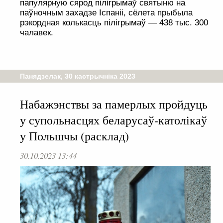
папулярную сярод пілігрымаў святыню на
паўночным захадзе Іспаніі, сёлета прыбыла
рэкордная колькасць пілігрымаў — 438 тыс. 300
чалавек.
Панядзелак, 30 кастрычніка 2023
Набажэнствы за памерлых пройдуць
у супольнасцях беларусаў-католікаў
у Польшчы (расклад)
30.10.2023 13:44