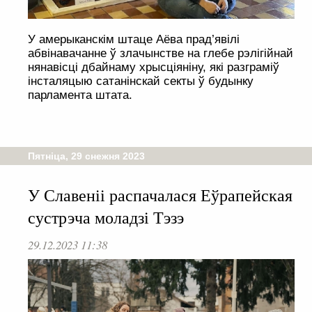
У амерыканскім штаце Аёва прад’явілі
абвінавачанне ў злачынстве на глебе рэлігійнай
нянавісці дбайнаму хрысціяніну, які разграміў
інсталяцыю сатанінскай секты ў будынку
парламента штата.
Пятніца, 29 снежня 2023
У Славеніі распачалася Еўрапейская
сустрэча моладзі Тэзэ
29.12.2023 11:38