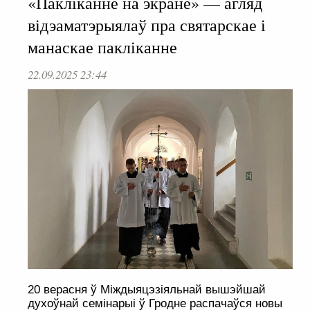
«Пакліканне на экране» — агляд
відэаматэрыялаў пра святарскае і
манаскае пакліканне
22.09.2025 23:44
20 верасня ў Міждыяцэзіяльнай вышэйшай
духоўнай семінарыі ў Гродне распачаўся новы