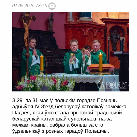
01.06.2026 18:50
З 29 па 31 мая ў польскім горадзе Познань
адбыўся IV З’езд беларусаў католікаў замежжа .
Падзея, якая ўжо стала прыгожай традыцыяй
беларускай каталіцкай супольнасці па-за
межамі краіны, сабрала больш за сто
ўдзельнікаў з розных гарадоў Польшчы.