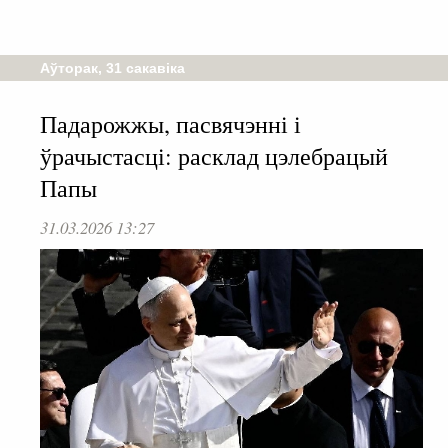
Аўторак, 31 сакавіка
Падарожжы, пасвячэнні і
ўрачыстасці: расклад цэлебрацый
Папы
31.03.2026 13:27