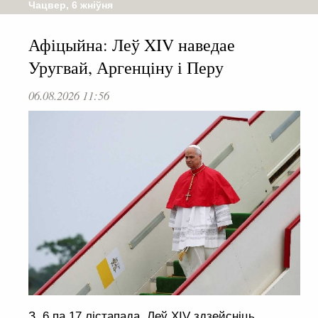
Чацвер, 6 жніўня
Афіцыйна: Леў XIV наведае
Уругвай, Аргенціну і Перу
06.08.2026 11:56
З 6 па 17 лістапада Леў XIV здзейсніць