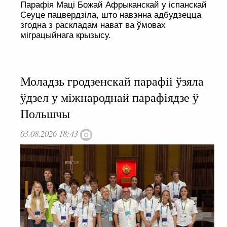
Парафія Маці Божай Афрыканскай у іспанскай
Сеуце пацвердзіла, што навэнна адбудзецца
згодна з раскладам нават ва ўмовах
міграцыйнага крызысу.
Моладзь гродзенскай парафіі ўзяла
ўдзел у міжнароднай парафіядзе ў
Польшчы
03.08.2026 18:43