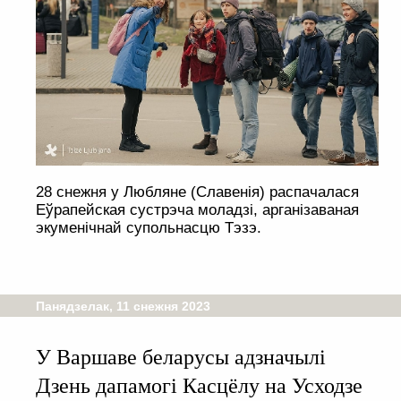
28 снежня у Любляне (Славенія) распачалася
Еўрапейская сустрэча моладзі, арганізаваная
экуменічнай супольнасцю Тэзэ.
Панядзелак, 11 снежня 2023
У Варшаве беларусы адзначылі
Дзень дапамогі Касцёлу на Усходзе