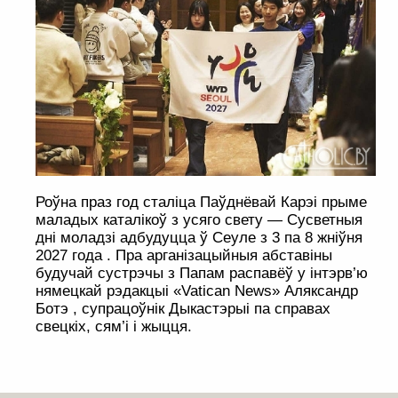
Роўна праз год сталіца Паўднёвай Карэі прыме
маладых каталікоў з усяго свету — Сусветныя
дні моладзі адбудуцца ў Сеуле з 3 па 8 жніўня
2027 года . Пра арганізацыйныя абставіны
будучай сустрэчы з Папам распавёў у інтэрв’ю
нямецкай рэдакцыі «Vatican News» Аляксандр
Ботэ , супрацоўнік Дыкастэрыі па справах
свецкіх, сям’і і жыцця.