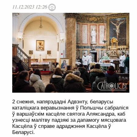
11.12.2023 12:26
2 снежня, напярэдадні Адвэнту, беларусы
каталіцкага веравызнання ў Польшчы сабраліся
ў варшаўскім касцёле святога Аляксандра, каб
узнесці малітву падзякі за дапамогу мясцовага
Касцёла ў справе адраджэння Касцёла ў
Беларусі.