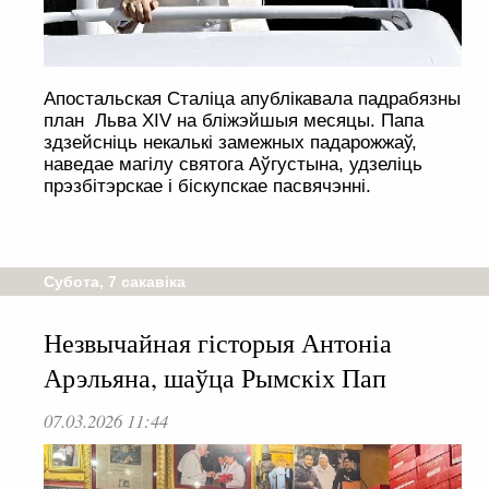
Апостальская Сталіца апублікавала падрабязны
план Льва XIV на бліжэйшыя месяцы. Папа
здзейсніць некалькі замежных падарожжаў,
наведае магілу святога Аўгустына, удзеліць
прэзбітэрскае і біскупскае пасвячэнні.
Субота, 7 сакавіка
Незвычайная гісторыя Антоніа
Арэльяна, шаўца Рымскіх Пап
07.03.2026 11:44