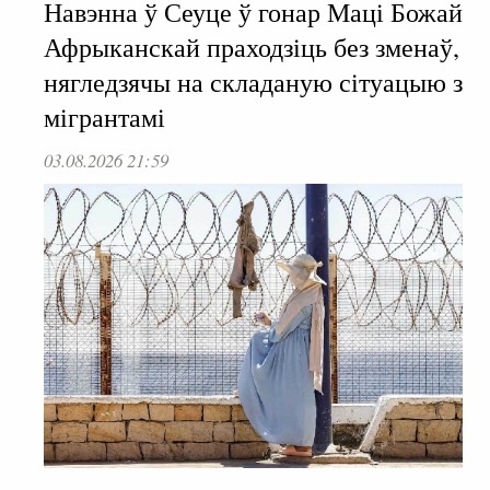
Навэнна ў Сеуце ў гонар Маці Божай
Афрыканскай праходзіць без зменаў,
нягледзячы на складаную сітуацыю з
мігрантамі
03.08.2026 21:59