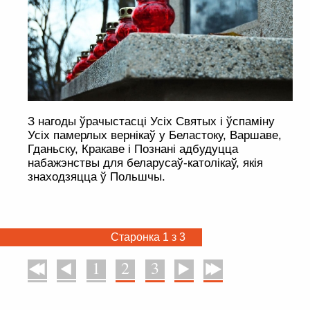
З нагоды ўрачыстасці Усіх Святых і ўспаміну
Усіх памерлых вернікаў у Беластоку, Варшаве,
Гданьску, Кракаве і Познані адбудуцца
набажэнствы для беларусаў-католікаў, якія
знаходзяцца ў Польшчы.
Старонка 1 з 3
1
2
3
У пачатак
Назад
Наперад
У канец
. . . . . . . . . . . . . . . . . . . . . . . . . . . . . . . . . . . . . . . . . . . . . . . . . . . . . . . . . . . . .