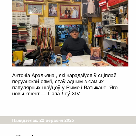
Антоніа Арэльяна , які нарадзіўся ў сціплай
перуанскай сям'і, стаў адным з самых
папулярных шаўцоў у Рыме і Ватыкане. Яго
новы кліент — Папа Леў XIV.
Панядзелак, 22 верасня 2025