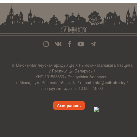
© Мiнска-Магiлёўская
архiдыяцэзiя
Рымска-каталіцкага
Касцёла
ў Рэспубліцы Беларусь /
УНП 101568363 /
Рэспубліка Беларусь,
г. Мінск, вул. Рэвалюцыйная, 1а /
e-mail:
info@catholic.by
/
працоўныя гадзіны: 10.00 – 18.00
Ахвяраваць