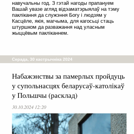
навучальны год. З гэтай нагоды прапануем
Вашай увазе агляд відэаматэрыялаў на тэму
паклікання да служэння Богу і людзям у
Касцёле, якія, магчыма, для кагосьці стаць
штуршком да разважання над уласным
жыццёвым пакліканнем.
Серада, 30 кастрычніка 2024
Набажэнствы за памерлых пройдуць
у супольнасцях беларусаў-католікаў
у Польшчы (расклад)
30.10.2024 12:20