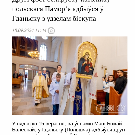
польскага Памор’я адбыўся ў
Гданьску з удзелам біскупа
18.09.2024 11:44
У нядзелю 15 верасня, ва ўспамін Маці Божай
Балеснай, у Гданьску (Польшча) адбыўся другі