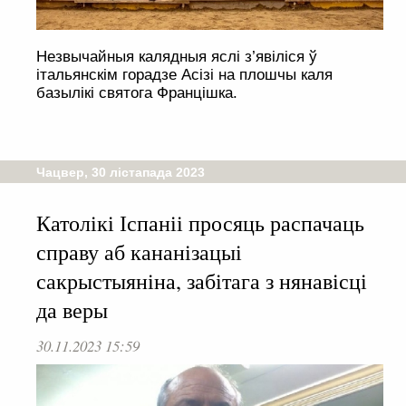
Незвычайныя калядныя яслі з’явіліся ў
італьянскім горадзе Асізі на плошчы каля
базылікі святога Францішка.
Чацвер, 30 лістапада 2023
Католікі Іспаніі просяць распачаць
справу аб кананізацыі
сакрыстыяніна, забітага з нянавісці
да веры
30.11.2023 15:59