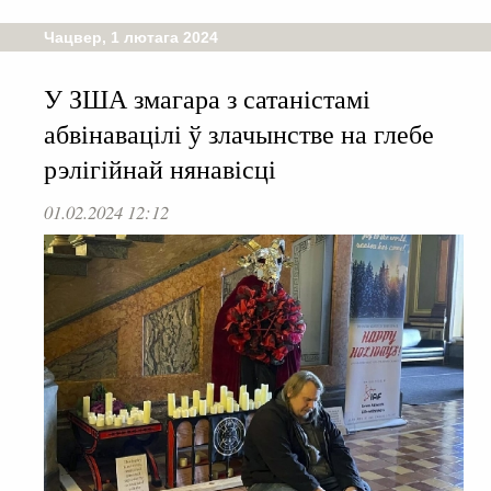
Чацвер, 1 лютага 2024
У ЗША змагара з сатаністамі
абвінавацілі ў злачынстве на глебе
рэлігійнай нянавісці
01.02.2024 12:12