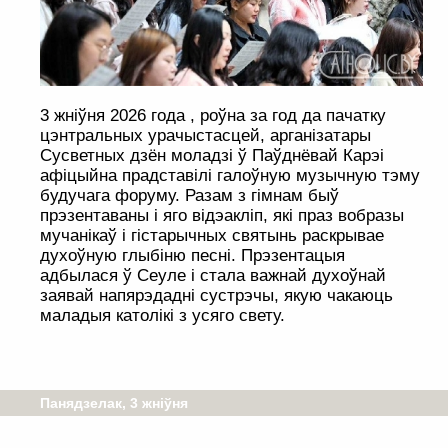
3 жніўня 2026 года , роўна за год да пачатку
цэнтральных урачыстасцей, арганізатары
Сусветных дзён моладзі ў Паўднёвай Карэі
афіцыйна прадставілі галоўную музычную тэму
будучага форуму. Разам з гімнам быў
прэзентаваны і яго відэакліп, які праз вобразы
мучанікаў і гістарычных святынь раскрывае
духоўную глыбіню песні. Прэзентацыя
адбылася ў Сеуле і стала важнай духоўнай
заявай напярэдадні сустрэчы, якую чакаюць
маладыя католікі з усяго свету.
Панядзелак, 3 жніўня