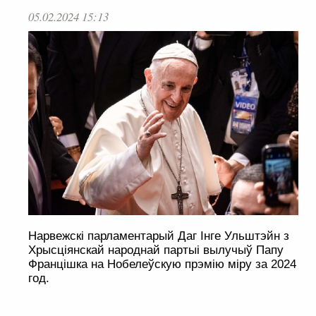
05.02.2024 15:13
Нарвежскі парламентарый Даг Інге Ульштэйн з
Хрысціянскай народнай партыі вылучыў Папу
Францішка на Нобелеўскую прэмію міру за 2024
год.