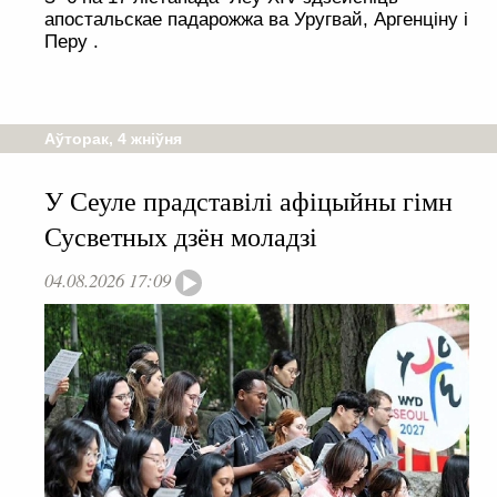
апостальскае падарожжа ва Уругвай, Аргенціну і
Перу .
Аўторак, 4 жніўня
У Сеуле прадставілі афіцыйны гімн
Сусветных дзён моладзі
04.08.2026 17:09