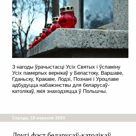
З нагоды ўрачыстасці Усіх Святых і ўспаміну
Усіх памерлых вернікаў у Беластоку, Варшаве,
Гданьску, Кракаве, Лодзі, Познані і Уроцлаве
адбудуцца набажэнствы для беларусаў-
католікаў, якія знаходзяцца ў Польшчы.
Серада, 18 верасня 2024
Другі фэст беларусаў-католікаў