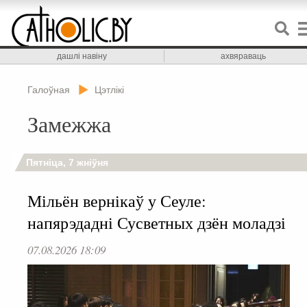
дашлі навіну
ахвяраваць
Галоўная
Цэтлікі
Замежжа
Пятніца, 7 жніўня
Мільён вернікаў у Сеуле:
напярэдадні Сусветных дзён моладзі
07.08.2026 18:09