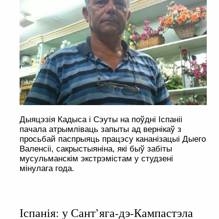
Дыяцэзія Кадыса і Сэуты на поўдні Іспаніі
пачала атрымліваць запыты ад вернікаў з
просьбай паспрыяць працэсу кананізацыі Дыего
Валенсіі, сакрыстыяніна, які быў забіты
мусульманскім экстрэмістам у студзені
мінулага года.
Іспанія: у Сант’яга-дэ-Кампастэла