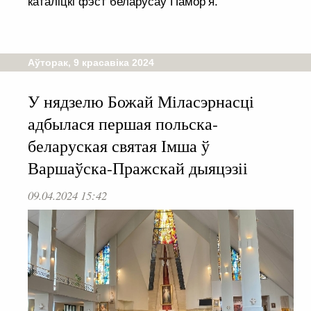
каталіцкі фэст беларусаў Памор’я.
Аўторак, 9 красавіка 2024
У нядзелю Божай Міласэрнасці
адбылася першая польска-
беларуская святая Імша ў
Варшаўска-Пражскай дыяцэзіі
09.04.2024 15:42