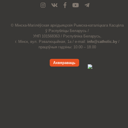
© Мiнска-Магiлёўская
архiдыяцэзiя
Рымска-каталіцкага
Касцёла
ў Рэспубліцы Беларусь /
УНП 101568363 /
Рэспубліка Беларусь,
г. Мінск, вул. Рэвалюцыйная, 1а /
e-mail:
info@catholic.by
/
працоўныя гадзіны: 10.00 – 18.00
Ахвяраваць