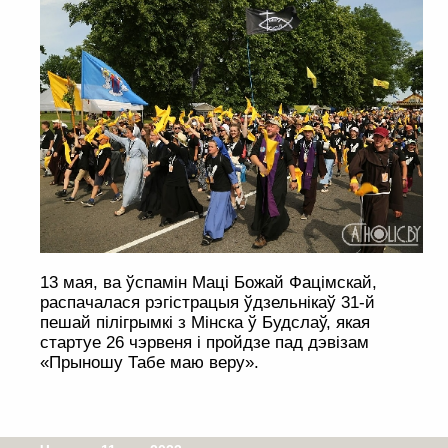
13 мая, ва ўспамін Маці Божай Фацімскай,
распачалася рэгістрацыя ўдзельнікаў 31-й
пешай пілігрымкі з Мінска ў Будслаў, якая
стартуе 26 чэрвеня і пройдзе пад дэвізам
«Прыношу Табе маю веру».