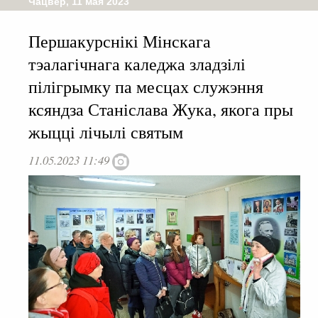
Чацвер, 11 мая 2023
Першакурснікі Мінскага
тэалагічнага каледжа зладзілі
пілігрымку па месцах служэння
ксяндза Станіслава Жука, якога пры
жыцці лічылі святым
11.05.2023 11:49