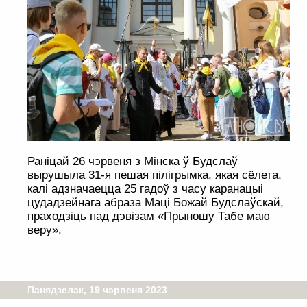
Раніцай 26 чэрвеня з Мінска ў Будслаў
вырушыла 31-я пешая пілігрымка, якая сёлета,
калі адзначаецца 25 гадоў з часу каранацыі
цудадзейнага абраза Маці Божай Будслаўскай,
праходзіць пад дэвізам «Прыношу Табе маю
веру».
Панядзелак, 19 чэрвеня 2023