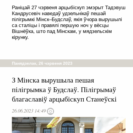
Раніцай 27 чэрвеня арцыбіскуп эмэрыт Тадэвуш
Кандрусевіч наведаў удзельнікаў пешай
пілігрымкі Мінск–Будслаў, якія ўчора вырушылі
са сталіцы і правялі першую ноч у вёсцы
Вішнёўка, што пад Мінскам, у мядзельскім
кірунку.
Панядзелак, 26 чэрвеня 2023
З Мінска вырушыла пешая
пілігрымка ў Будслаў. Пілігрымаў
благаславіў арцыбіскуп Станеўскі
26.06.2023 14:49