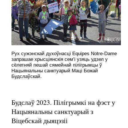
Рух сужэнскай духоўнасці Equipes Notre-Dame
запрашае хрысціянскія сем’і узяць удзел у
сёлетняй пешай сямейнай пілігрымцы ў
Нацыянальны санктуарый Маці Божай
Будслаўскай.
Будслаў 2023. Пілігрымкі на фэст у
Нацыянальны санктуарый з
Віцебскай дыяцэзіі