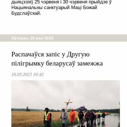
дыяцэзія) 25 чэрвеня і 30 чэрвеня прыйдзе ў
Нацыянальны санктуарый Маці Божай
Будслаўскай.
Аўторак, 16 мая 2023
Распачаўся запіс у Другую
пілігрымку беларусаў замежжа
16.05.2023 10:42