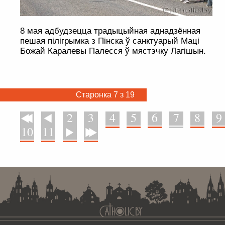
8 мая адбудзецца традыцыйная аднадзённая
пешая пілігрымка з Пінска ў санктуарый Маці
Божай Каралевы Палесся ў мястэчку Лагішын.
Старонка 7 з 19
2
3
4
5
6
7
8
9
У пачатак
Назад
10
11
Наперад
У канец
. . . . . . . . . . . . . . . . . . . . . . . . . . . . . . . . . . . . . . . . . . . . . . . . . . . . . . . . . . . . .