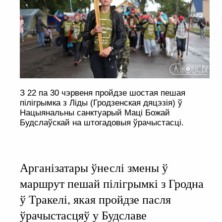
З 22 па 30 чэрвеня пройдзе шостая пешая
пілігрымка з Ліды (Гродзенская дяцэзія) ў
Нацыянальны санктуарый Маці Божай
Будслаўскай на штогадовыя ўрачыстасці.
Арганізатары ўнеслі змены ў
маршрут пешай пілігрымкі з Гродна
ў Тракелі, якая пройдзе пасля
ўрачыстасцяў у Будславе