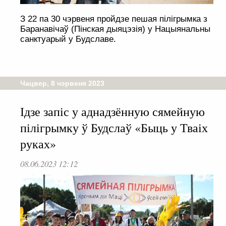
З 22 па 30 чэрвеня пройдзе пешая пілігрымка з
Баранавічаў (Пінская дыяцэзія) у Нацыянальны
санктуарый у Будславе.
Чацвер, 8 чэрвеня 2023
Ідзе запіс у аднадзённую сямейную
пілігрымку ў Будслаў «Быць у Тваіх
руках»
08.06.2023 12:12