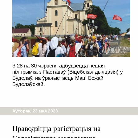
З 28 па 30 чэрвеня адбудзецца пешая
пілігрымка з Паставаў (Віцебская дыяцэзія) у
Будслаў, на ўрачыстасць Маці Божай
Будслаўскай.
Аўторак, 23 мая 2023
Праводзіцца рэгістрацыя на