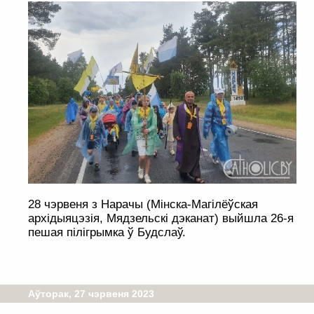
28 чэрвеня з Нарачы (Мінска-Магілёўская
архідыяцэзія, Мядзельскі дэканат) выйшла 26-я
пешая пілігрымка ў Будслаў.
Аўторак, 27 чэрвеня 2023