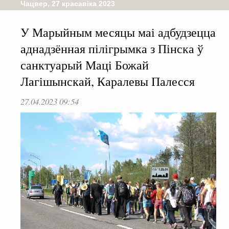
Чацвер, 27 красавіка 2023
У Марыйным месяцы маі адбудзецца
аднадзённая пілігрымка з Пінска ў
санктуарый Маці Божай
Лагішынскай, Каралевы Палесся
27.04.2023 09:54