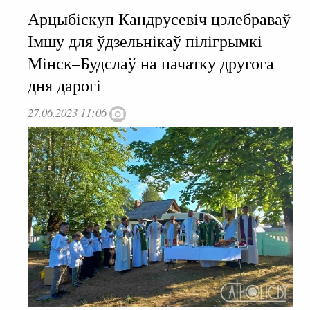
Арцыбіскуп Кандрусевіч цэлебраваў
Імшу для ўдзельнікаў пілігрымкі
Мінск–Будслаў на пачатку другога
дня дарогі
27.06.2023 11:06