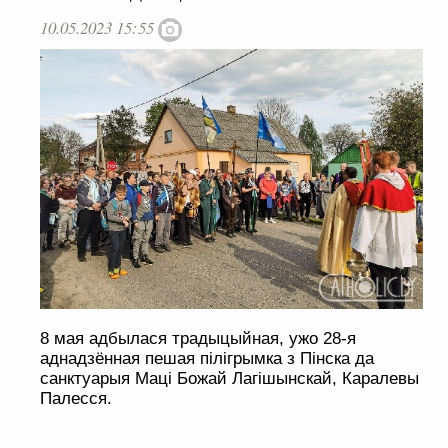
10.05.2023 15:55
8 мая адбылася традыцыйная, ужо 28-я
аднадзённая пешая пілігрымка з Пінска да
санктуарыя Маці Божай Лагішынскай, Каралевы
Палесся.