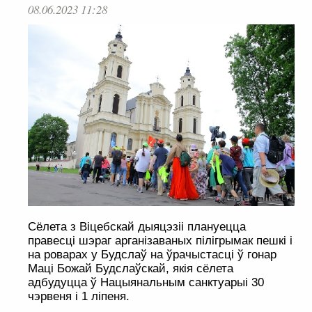
08.06.2023 11:28
Сёлета з Віцебскай дыяцэзіі плануецца
правесці шэраг арганізаваных пілігрымак пешкі і
на роварах у Будслаў на ўрачыстасці ў гонар
Маці Божай Будслаўскай, якія сёлета
адбудуцца ў Нацыянальным санктуарыі 30
чэрвеня і 1 ліпеня.