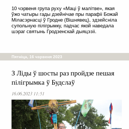
10 чэрвеня група руху «Маці ў малітве», якая
ўжо чатыры гады дзейнічае пры парафіі Божай
Міласэрнасці ў Гродне (Вішнявец), здзейсніла
супольную пілігрымку, падчас якой наведала
шэраг святынь Гродзенскай дыяцэзіі.
Пятніца, 16 чэрвеня 2023
З Ліды ў шосты раз пройдзе пешая
пілігрымка ў Будслаў
16.06.2023 11:51