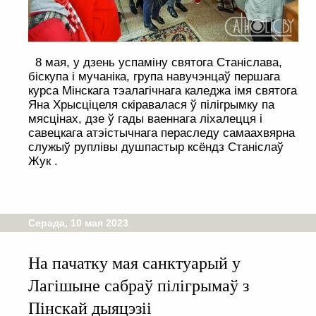
8 мая, у дзень успаміну святога Станіслава,
біскупа і мучаніка, група навучэнцаў першага
курса Мінскага тэалагічнага каледжа імя святога
Яна Хрысціцеля скіравалася ў пілігрымку па
мясцінах, дзе ў гады ваеннага ліхалецця і
савецкага атэістычнага пераследу самаахвярна
служыў руплівы душпастыр ксёндз Станіслаў
Жук .
Серада, 10 мая 2023
На пачатку мая санктуарый у
Лагішыне сабраў пілігрымаў з
Пінскай дыяцэзіі