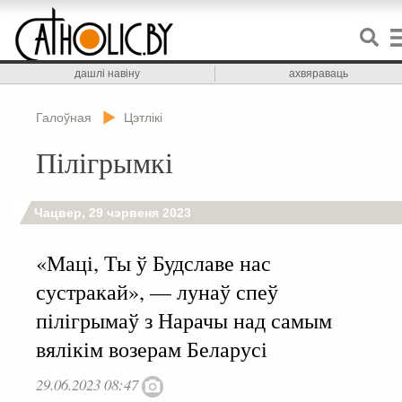
дашлі навіну
ахвяраваць
Галоўная
Цэтлікі
Пілігрымкі
Чацвер, 29 чэрвеня 2023
«Маці, Ты ў Будславе нас
сустракай», — лунаў спеў
пілігрымаў з Нарачы над самым
вялікім возерам Беларусі
29.06.2023 08:47