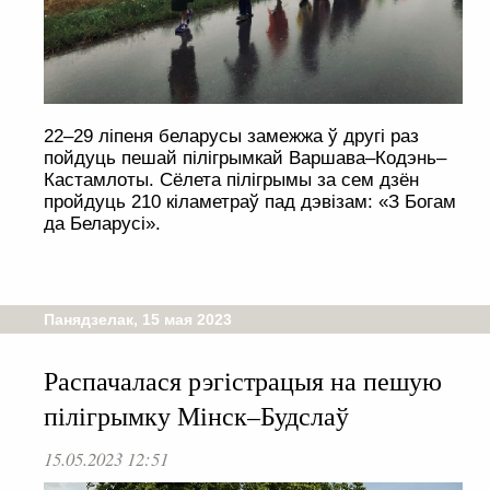
22–29 ліпеня беларусы замежжа ў другі раз
пойдуць пешай пілігрымкай Варшава–Кодэнь–
Кастамлоты. Сёлета пілігрымы за сем дзён
пройдуць 210 кіламетраў пад дэвізам: «З Богам
да Беларусі».
Панядзелак, 15 мая 2023
Распачалася рэгістрацыя на пешую
пілігрымку Мінск–Будслаў
15.05.2023 12:51