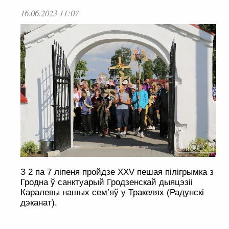
16.06.2023 11:07
З 2 па 7 ліпеня пройдзе XXV пешая пілігрымка з
Гродна ў санктуарый Гродзенскай дыяцэзіі
Каралевы нашых сем’яў у Тракелях (Радунскі
дэканат).