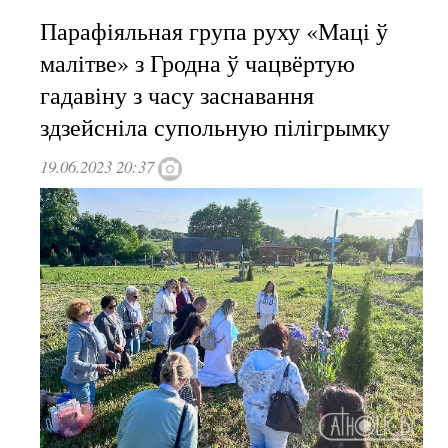
Парафіяльная група руху «Маці ў
малітве» з Гродна ў чацвёртую
гадавіну з часу заснавання
здзейсніла супольную пілігрымку
19.06.2023 20:37