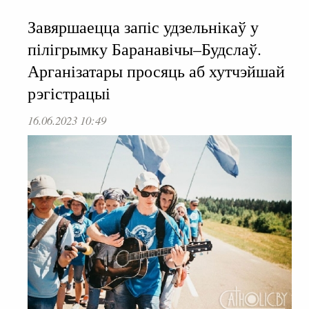
Завяршаецца запіс удзельнікаў у
пілігрымку Баранавічы–Будслаў.
Арганізатары просяць аб хутчэйшай
рэгістрацыі
16.06.2023 10:49