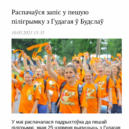
Распачаўся запіс у пешую
пілігрымку з Гудагая ў Будслаў
10.05.2023 13:33
У маі распачалася падрыхтоўка да пешай
пілігрымкі, якая 25 чэрвеня вырушыць з Гудагая