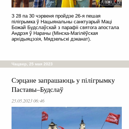
З 28 па 30 чэрвеня пройдзе 26-я пешая
пілігрымка ў Нацыянальны санктуарый Маці
Божай Будслаўскай з парафіі святога апостала
Андрэя ў Нарачы (Мінска-Магілёўская
архідыяцэзія, Мядзельскі дэканат).
Чацвер, 25 мая 2023
Сэрцане запрашаюць у пілігрымку
Паставы–Будслаў
25.05.2023 06:46