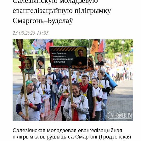
Салезіянскую моладзевую
евангелізацыйную пілігрымку
Смаргонь–Будслаў
23.05.2023 11:55
Салезіянская моладзевая евангелізацыйная
пілігрымка вырушыць са Смаргоні (Гродзенская