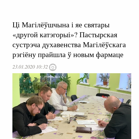
Ці Магілёўшчына і яе святары
«другой катэгорыі»? Пастырская
сустрэча духавенства Магілёўскага
рэгіёну прайшла ў новым фармаце
23.01.2020 10:32