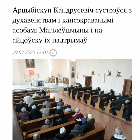
Арцыбіскуп Кандрусевіч сустрэўся з
духавенствам і кансэкраванымі
асобамі Магілёўшчыны і па-
айцоўску іх падтрымаў
19.02.2020 12:01