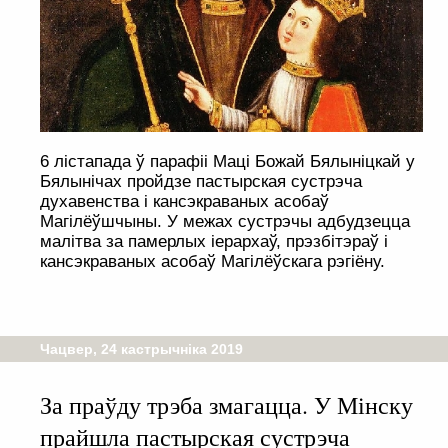
6 лістапада ў парафіі Маці Божай Бялыніцкай у
Бялынічах пройдзе пастырская сустрэча
духавенства і кансэкраваных асобаў
Магілёўшчыны. У межах сустрэчы адбудзецца
малітва за памерлых іерархаў, прэзбітэраў і
кансэкраваных асобаў Магілёўскага рэгіёну.
Чацвер, 24 кастрычніка 2019
За праўду трэба змагацца. У Мінску
прайшла пастырская сустрэча