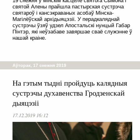
19 снежня ў мінскім касцёле святога Сымона і
святой Алены прайшла пастырская сустрэча
святароў і кансэкраваных асобаў Мінска-
Магілёўскай архідыяцэзіі. У перадкаляднай
сустрэчы ўзяў удзел Апостальскі нунцый Габар
Пінтэр, які неўзабаве завяршае сваё служэнне ў
нашай краіне.
Аўторак, 17 снежня 2019
На гэтым тыдні пройдуць калядныя
сустрэчы духавенства Гродзенскай
дыяцэзіі
17.12.2019 16:12