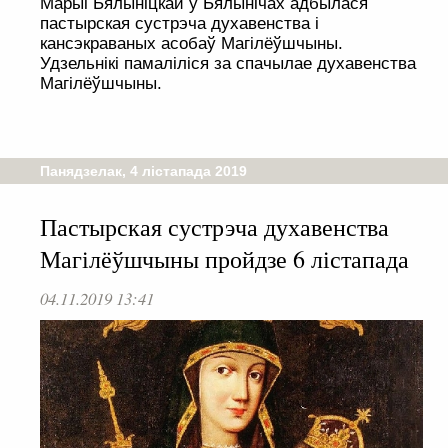
Марыі Бялыніцкай у Бялынічах адбылася
пастырская сустрэча духавенства і
кансэкраваных асобаў Магілёўшчыны.
Удзельнікі памаліліся за спачылае духавенства
Магілёўшчыны.
Панядзелак, 4 лістапада 2019
Пастырская сустрэча духавенства
Магілёўшчыны пройдзе 6 лістапада
04.11.2019 13:41