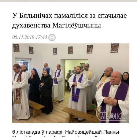
У Бялынічах памаліліся за спачылае
духавенства Магілёўшчыны
06.11.2019 17:43
6 лістапада ў парафіі Найсвяцейшай Панны