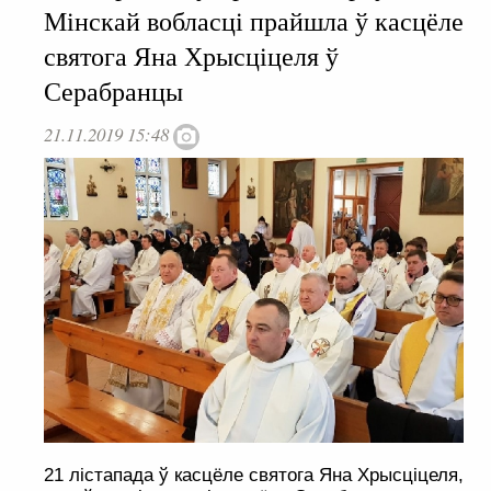
Мінскай вобласці прайшла ў касцёле
святога Яна Хрысціцеля ў
Серабранцы
21.11.2019 15:48
21 лістапада ў касцёле святога Яна Хрысціцеля,