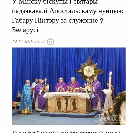
У Мінску біскупы і святары
падзякавалі Апостальскаму нунцыю
Габару Пінтэру за служэнне ў
Беларусі
19.12.2019 15:55