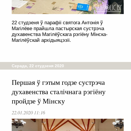
22 студзеня ў парафіі святога Антонія ў
Магілёве прайшла пастырская сустрэча
духавенства Магілёўскага рэгіёну Мінска-
Магілёўскай архідыяцэзіі.
Серада, 22 студзеня 2020
Першая ў гэтым годзе сустрэча
духавенства сталічнага рэгіёну
пройдзе ў Мінску
22.01.2020 11:16