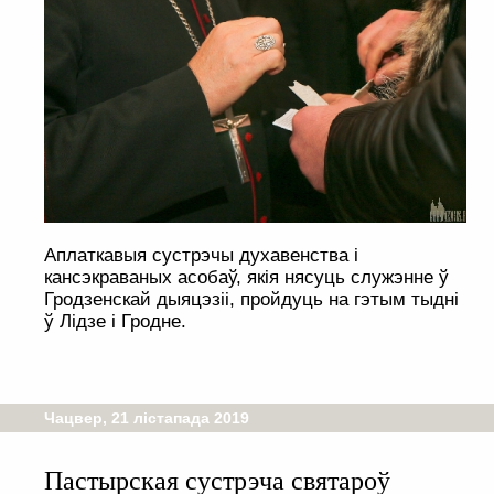
Аплаткавыя сустрэчы духавенства і
кансэкраваных асобаў, якія нясуць служэнне ў
Гродзенскай дыяцэзіі, пройдуць на гэтым тыдні
ў Лідзе і Гродне.
Чацвер, 21 лістапада 2019
Пастырская сустрэча святароў