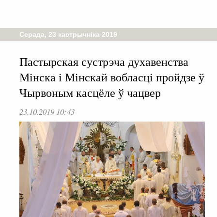
Серада, 23 кастрычніка 2019
Пастырская сустрэча духавенства
Мінска і Мінскай вобласці пройдзе ў
Чырвоным касцёле ў чацвер
23.10.2019 10:43