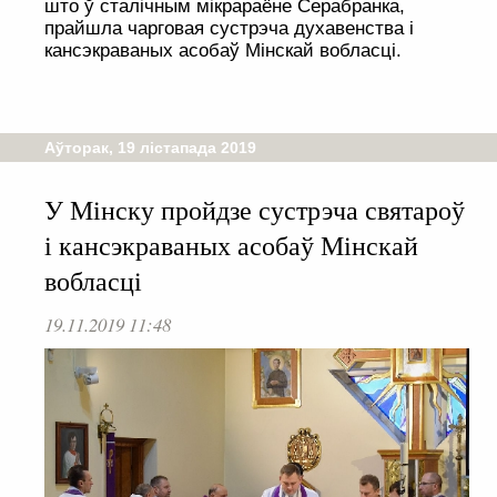
што ў сталічным мікрараёне Серабранка,
прайшла чарговая сустрэча духавенства і
кансэкраваных асобаў Мінскай вобласці.
Аўторак, 19 лістапада 2019
У Мінску пройдзе сустрэча святароў
і кансэкраваных асобаў Мінскай
вобласці
19.11.2019 11:48