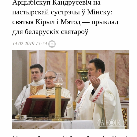
Арцыбіскуп Кандрусевіч на
пастырскай сустрэчы ў Мінску:
святыя Кірыл і Мятод — прыклад
для беларускіх святароў
14.02.2019 15:54