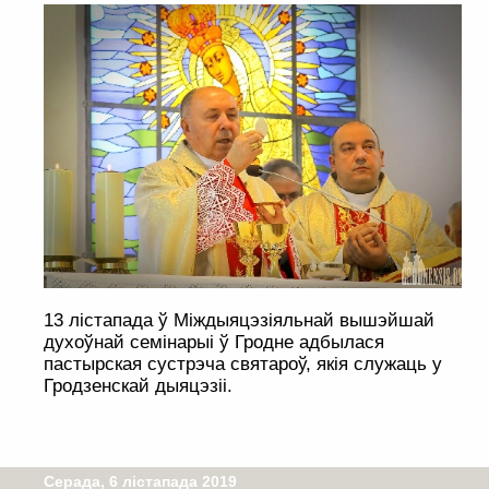
13 лістапада ў Міждыяцэзіяльнай вышэйшай
духоўнай семінарыі ў Гродне адбылася
пастырская сустрэча святароў, якія служаць у
Гродзенскай дыяцэзіі.
Серада, 6 лістапада 2019