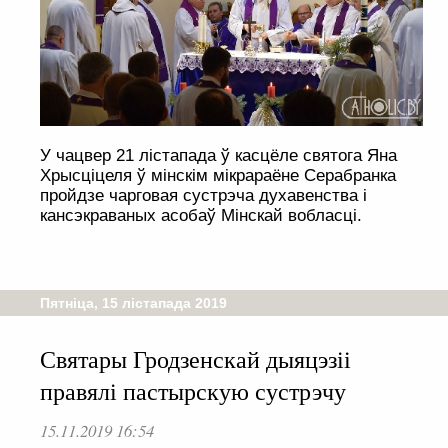
У чацвер 21 лістапада ў касцёле святога Яна
Хрысціцеля ў мінскім мікрараёне Серабранка
пройдзе чарговая сустрэча духавенства і
кансэкраваных асобаў Мінскай вобласці.
Пятніца, 15 лістапада 2019
Святары Гродзенскай дыяцэзіі
правялі пастырскую сустрэчу
15.11.2019 16:54