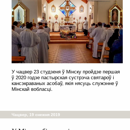
У чацвер 23 студзеня ў Мінску пройдзе першая
ў 2020 годзе пастырская сустрэча святароў і
кансэкраваных асобаў, якія нясуць служэнне ў
Мінскай вобласці.
Чацвер, 19 снежня 2019