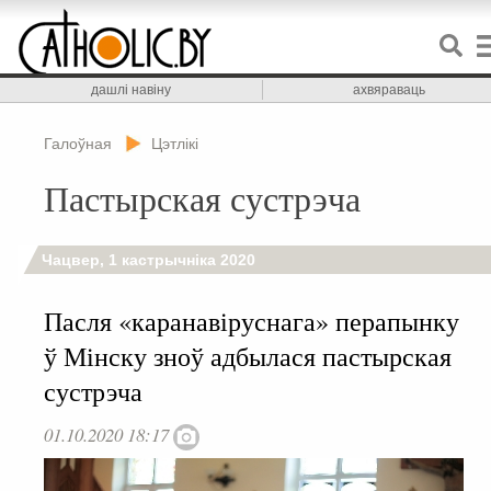
дашлі навіну
ахвяраваць
Галоўная
Цэтлікі
Пастырская сустрэча
Чацвер, 1 кастрычніка 2020
Пасля «каранавіруснага» перапынку
ў Мінску зноў адбылася пастырская
сустрэча
01.10.2020 18:17