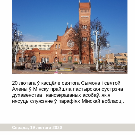
20 лютага ў касцёле святога Сымона і святой
Алены ў Мінску прайшла пастырская сустрэча
духавенства і кансэкраваных асобаў, якія
нясуць служэнне ў парафіях Мінскай вобласці.
Серада, 19 лютага 2020