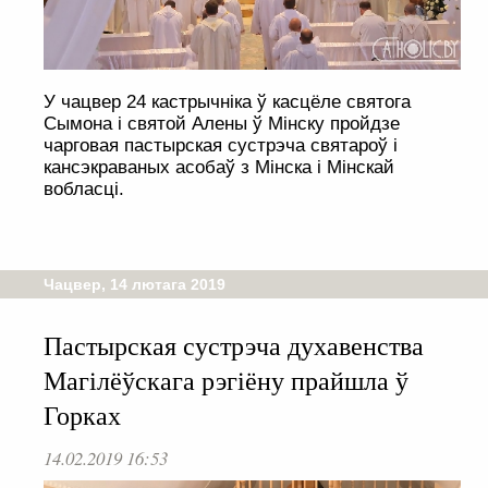
У чацвер 24 кастрычніка ў касцёле святога
Сымона і святой Алены ў Мінску пройдзе
чарговая пастырская сустрэча святароў і
кансэкраваных асобаў з Мінска і Мінскай
вобласці.
Чацвер, 14 лютага 2019
Пастырская сустрэча духавенства
Магілёўскага рэгіёну прайшла ў
Горках
14.02.2019 16:53