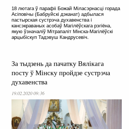
18 лютага ў парафіі Божай Міласэрнасці горада
Асіповічы (Бабруйскі дэканат) адбылася
пастырская сустрэча духавенства і
кансэкраваных асобаў Магілёўскага рэгіёна,
якую ўзначаліў Мітрапаліт Мінска-Магілёўскі
арцыбіскуп Тадэвуш Кандрусевіч.
За тыдзень да пачатку Вялікага
посту ў Мінску пройдзе сустрэча
духавенства
19.02.2020 09:36