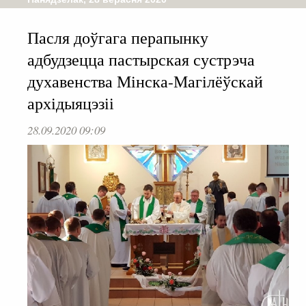
Пасля доўгага перапынку
адбудзецца пастырская сустрэча
духавенства Мінска-Магілёўскай
архідыяцэзіі
28.09.2020 09:09