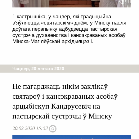
1 кастрычніка, у чацвер, які традыцыйна
з’яўляецца «святарскім» днём, у Мінску пасля
доўгага перапынку адбудзецца пастырская
сустрэча духавенства і кансэкраваных асобаў
Мінска-Магілёўскай архідыяцэзіі.
Чацвер, 20 лютага 2020
Не пагарджаць нікім заклікаў
святароў і кансэкраваных асобаў
арцыбіскуп Кандрусевіч на
пастырскай сустрэчы ў Мінску
20.02.2020 15:53