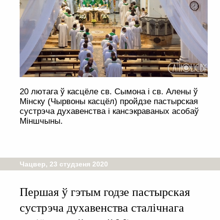
20 лютага ў касцёле св. Сымона і св. Алены ў
Мінску (Чырвоны касцёл) пройдзе пастырская
сустрэча духавенства і кансэкраваных асобаў
Міншчыны.
Чацвер, 23 студзеня 2020
Першая ў гэтым годзе пастырская
сустрэча духавенства сталічнага