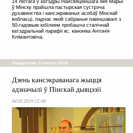
14 лютага ў катэдры Найсвяцейшага Імя Марыі
ў Мінску прайшла пастырская сустрэча
духавенства і кансэкраваных асобаў Мінскай
вобласці, падчас якой сабраныя павіншавалі з
50-гадовым юбілеем пробашча сталічнай
катэдральнай парафіі кс. каноніка Антонія
Клімантовіча.
Панядзелак, 4 лютага 2019
Дзень кансэкраванага жыцця
адзначылі ў Пінскай дыяцэзіі
04.02.2019 12:40