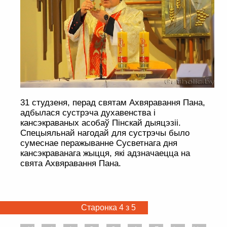
31 студзеня, перад святам Ахвяравання Пана,
адбылася сустрэча духавенства і
кансэкраваных асобаў Пінскай дыяцэзіі.
Спецыяльнай нагодай для сустрэчы было
сумеснае перажыванне Сусветнага дня
кансэкраванага жыцця, які адзначаецца на
свята Ахвяравання Пана.
Старонка 4 з 5