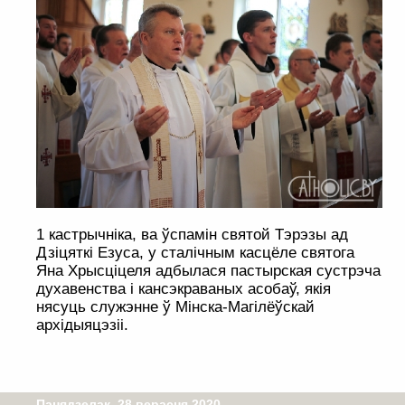
1 кастрычніка, ва ўспамін святой Тэрэзы ад
Дзіцяткі Езуса, у сталічным касцёле святога
Яна Хрысціцеля адбылася пастырская сустрэча
духавенства і кансэкраваных асобаў, якія
нясуць служэнне ў Мінска-Магілёўскай
архідыяцэзіі.
Панядзелак, 28 верасня 2020