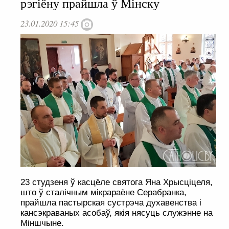
рэгіёну прайшла ў Мінску
23.01.2020 15:45
23 студзеня ў касцёле святога Яна Хрысціцеля,
што ў сталічным мікрараёне Серабранка,
прайшла пастырская сустрэча духавенства і
кансэкраваных асобаў, якія нясуць служэнне на
Міншчыне.