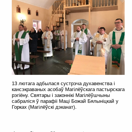
13 лютага адбылася сустрэча духавенства і
кансэкраваных асобаў Магілёўскага пастырскага
рэгіёну. Святары і законнікі Магілёўшчыны
сабраліся ў парафіі Маці Божай Бялыніцкай у
Горках (Магілёўскі дэканат).