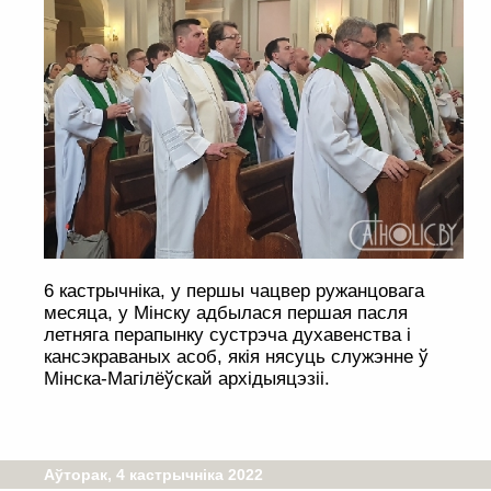
6 кастрычніка, у першы чацвер ружанцовага
месяца, у Мінску адбылася першая пасля
летняга перапынку сустрэча духавенства і
кансэкраваных асоб, якія нясуць служэнне ў
Мінска-Магілёўскай архідыяцэзіі.
Аўторак, 4 кастрычніка 2022