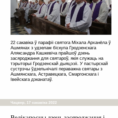
22 сакавіка ў парафіі святога Міхала Арханёла ў
Ашмянах з удзелам біскупа Гродзенскага
Аляксандра Кашкевіча прайшоў дзень
засяроджання для святароў, якія служаць на
тэрыторыі Гродзенскай дыяцэзіі. У пастырскай
сустрэчы ўдзельнічалі пераважна святары з
Ашмянскага, Астравецкага, Смаргонскага і
Івейскага дэканатаў.
Чацвер, 17 сакавіка 2022
Велікапосны дзень засяроджання і