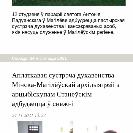
12 студзеня ў парафіі святога Антонія
Падуанскага ў Магілёве адбудзецца пастырская
сустрэча духавенства і кансэкраваных асоб,
якія нясуць служэнне ў Магілёўскім рэгіёне.
Серада, 24 лістапада 2021
Аплаткавая сустрэча духавенства
Мінска-Магілёўскай архідыяцэзіі з
арцыбіскупам Станеўскім
адбудзецца ў снежні
24.11.2021 13:22