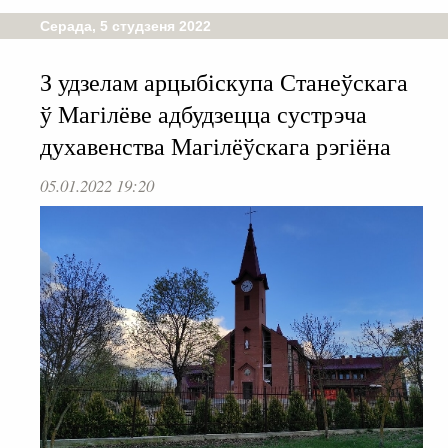
Серада, 5 студзеня 2022
З удзелам арцыбіскупа Станеўскага
ў Магілёве адбудзецца сустрэча
духавенства Магілёўскага рэгіёна
05.01.2022 19:20