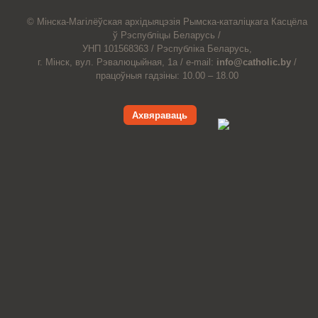
© Мiнска-Магiлёўская
архiдыяцэзiя
Рымска-каталіцкага
Касцёла
ў Рэспубліцы Беларусь /
УНП 101568363 /
Рэспубліка Беларусь,
г. Мінск, вул. Рэвалюцыйная, 1а /
e-mail:
info@catholic.by
/
працоўныя гадзіны: 10.00 – 18.00
Ахвяраваць