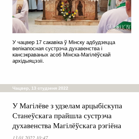
У чацвер 17 сакавіка ў Мінску адбудзецца
велікапосная сустрэча духавенства і
кансэкраваных асоб Мінска-Магілёўскай
архідыяцэзіі.
Чацвер, 13 студзеня 2022
У Магілёве з удзелам арцыбіскупа
Станеўскага прайшла сустрэча
духавенства Магілёўскага рэгіёна
13.01.2022 10:47