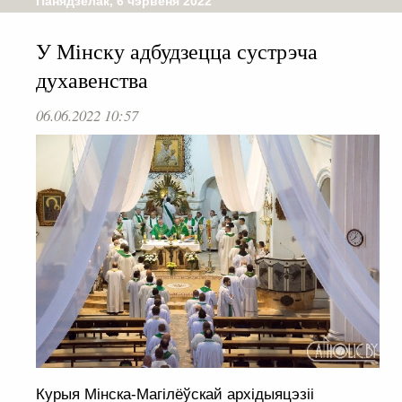
Панядзелак, 6 чэрвеня 2022
У Мінску адбудзецца сустрэча
духавенства
06.06.2022 10:57
Курыя Мінска-Магілёўскай архідыяцэзіі