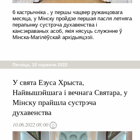
6 кастрычніка , у першы чацвер ружанцовага
месяца, у Мінску пройдзе першая пасля летняга
перапынку сустрэча духавенства і
кансэкраваных асоб, якія нясуць служэнне ў
Мінска-Магілёўскай архідыяцэзіі.
Пятніца, 10 чэрвеня 2022
У свята Езуса Хрыста,
Найвышэйшага і вечнага Святара, у
Мінску прайшла сустрэча
духавенства
10.06.2022 08:00