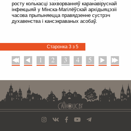
росту колькасці захворванняў каранавіруснай
інфекцыяй у Мінска-Магілёўскай архідыяцэзіі
часова прыпыняецца правядзенне сустрэч
духавенства і кансэкраваных асобаў.
Старонка 3 з 5
1
2
3
4
5
У пачатак
Назад
Наперад
У канец
. . . . . . . . . . . . . . . . . . . . . . . . . . . . . . . . . . . . . . . . . . . . . . . . . . . . . . . . . . . . .