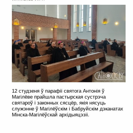
12 студзеня ў парафіі святога Антонія ў
Магілёве прайшла пастырская сустрэча
святароў і законных сясцёр, якія нясуць
служэнне ў Магілёўскім і Бабруйскім дэканатах
Мінска-Магілёўскай архідыяцэзіі.