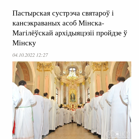
Пастырская сустрэча святароў і
кансэкраваных асоб Мінска-
Магілёўскай архідыяцэзіі пройдзе ў
Мінску
04.10.2022 12:27