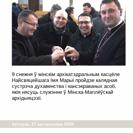
9 снежня ў мінскім архікатэдральным касцёле
Найсвяцейшага Імя Марыі пройдзе калядная
сустрэча духавенства і кансэкраваных асоб,
якія нясуць служэнне ў Мінска-Магілёўскай
архідыяцэзіі.
Аўторак, 27 кастрычніка 2020