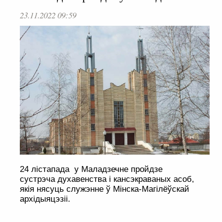
23.11.2022 09:59
24 лістапада у Маладзечне пройдзе
сустрэча духавенства і кансэкраваных асоб,
якія нясуць служэнне ў Мінска-Магілёўскай
архідыяцэзіі.