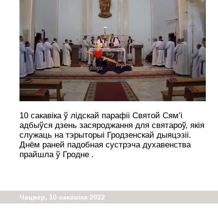
10 сакавіка ў лідскай парафіі Святой Сям’і
адбыўся дзень засяроджання для святароў, якія
служаць на тэрыторыі Гродзенскай дыяцэзіі.
Днём раней падобная сустрэча духавенства
прайшла ў Гродне .
Чацвер, 10 сакавіка 2022