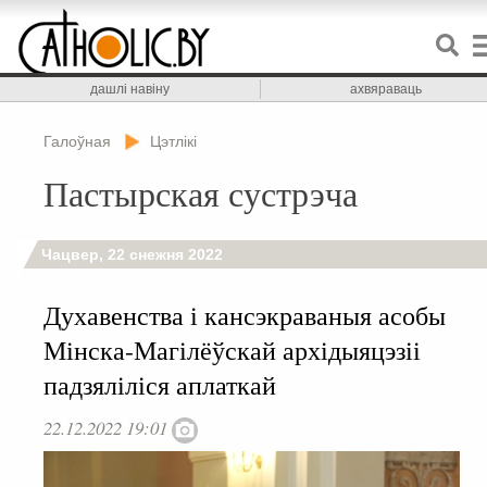
дашлі навіну
ахвяраваць
Галоўная
Цэтлікі
Пастырская сустрэча
Чацвер, 22 снежня 2022
Духавенства і кансэкраваныя асобы
Мінска-Магілёўскай архідыяцэзіі
падзяліліся аплаткай
22.12.2022 19:01