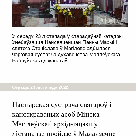
У сераду 23 лістапада ў старадаўняй катэдры
Унебаўзяцця Найсвяцейшай Панны Марыі і
святога Станіслава ў Магілёве адбылася
чарговая сустрэча духавенства Магілёўскага і
Бабруйскага дэканатаў.
Серада, 23 лістапада 2022
Пастырская сустрэча святароў і
кансэкраваных асоб Мінска-
Магілёўскай архідыяцэзіі ў
лістападзе пройдзе ў Маладзечне