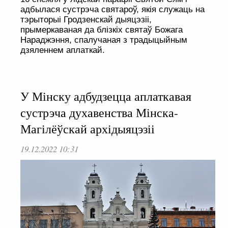
адбылася сустрэча святароў, якія служаць на
тэрыторыі Гродзенскай дыяцэзіі,
прымеркаваная да блізкіх святаў Божага
Нараджэння, спалучаная з традыцыйным
дзяленнем аплаткай.
У Мінску адбудзецца аплаткавая
сустрэча духавенства Мінска-
Магілёўскай архідыяцэзіі
19.12.2022 10:31