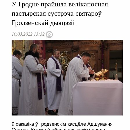
У Гродне прайшла велікапосная
пастырская сустрэча святароў
Гродзенскай дыяцэзіі
10.03.2022 13:32
9 сакавіка ў гродзенскім касцёле Адшукання
Святога Крыжа (пабэрнардынскім) пасля