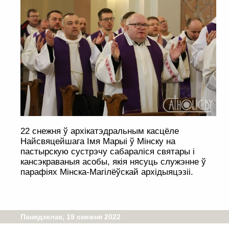
22 снежня ў архікатэдральным касцёле
Найсвяцейшага Імя Марыі ў Мінску на
пастырскую сустрэчу сабараліся святары і
кансэкраваныя асобы, якія нясуць служэнне ў
парафіях Мінска-Магілёўскай архідыяцэзіі.
Панядзелак, 19 снежня 2022