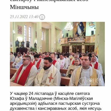
Міншчыны
25.11.2022 13:40
У чацвер 24 лістапада ў касцёле святога
Юзафа ў Маладзечне (Мінска-Магілёўская
архідыяцэзія) адбылася пастырская сустрэча
духавенства і кансэкраваных асоб, якія нясуць