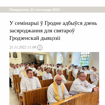
Панядзелак, 21 лістапада 2022
У семінарыі ў Гродне адбыўся дзень
засяроджання для святароў
Гродзенскай дыяцэзіі
21.11.2022 11:08