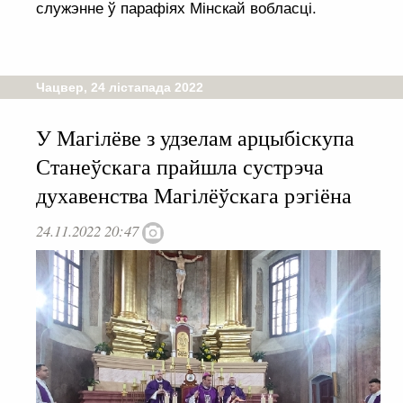
служэнне ў парафіях Мінскай вобласці.
Чацвер, 24 лістапада 2022
У Магілёве з удзелам арцыбіскупа
Станеўскага прайшла сустрэча
духавенства Магілёўскага рэгіёна
24.11.2022 20:47