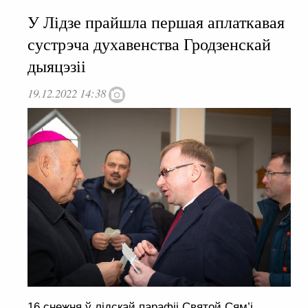
У Лідзе прайшла першая аплаткавая
сустрэча духавенства Гродзенскай
дыяцэзіі
19.12.2022 14:38
16 снежня ў лідскай парафіі Святой Сям’і