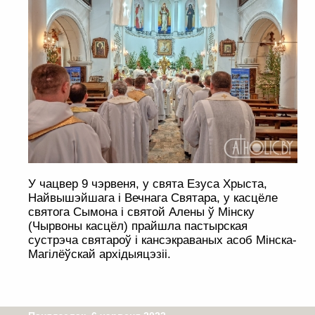
У чацвер 9 чэрвеня, у свята Езуса Хрыста,
Найвышэйшага і Вечнага Святара, у касцёле
святога Сымона і святой Алены ў Мінску
(Чырвоны касцёл) прайшла пастырская
сустрэча святароў і кансэкраваных асоб Мінска-
Магілёўскай архідыяцэзіі.