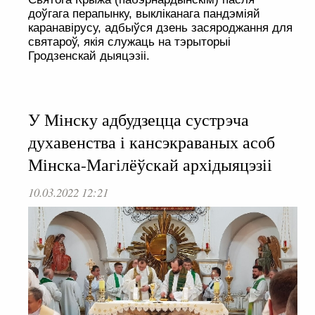
доўгага перапынку, выкліканага пандэміяй
каранавірусу, адбыўся дзень засяроджання для
святароў, якія служаць на тэрыторыі
Гродзенскай дыяцэзіі.
У Мінску адбудзецца сустрэча
духавенства і кансэкраваных асоб
Мінска-Магілёўскай архідыяцэзіі
10.03.2022 12:21