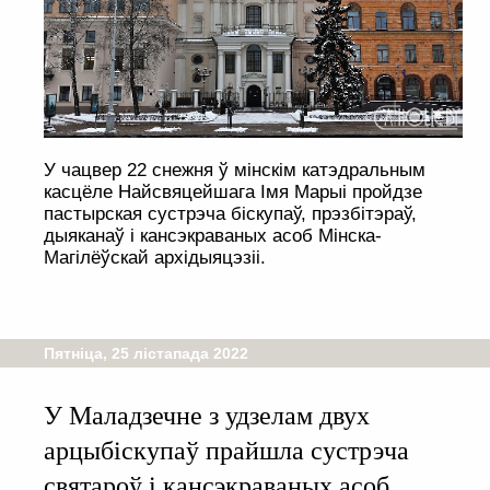
У чацвер 22 снежня ў мінскім катэдральным
касцёле Найсвяцейшага Імя Марыі пройдзе
пастырская сустрэча біскупаў, прэзбітэраў,
дыяканаў і кансэкраваных асоб Мінска-
Магілёўскай архідыяцэзіі.
Пятніца, 25 лістапада 2022
У Маладзечне з удзелам двух
арцыбіскупаў прайшла сустрэча
святароў і кансэкраваных асоб