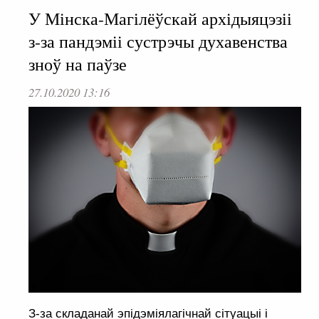
У Мінска-Магілёўскай архідыяцэзіі
з-за пандэміі сустрэчы духавенства
зноў на паўзе
27.10.2020 13:16
З-за складанай эпідэміялагічнай сітуацыі і