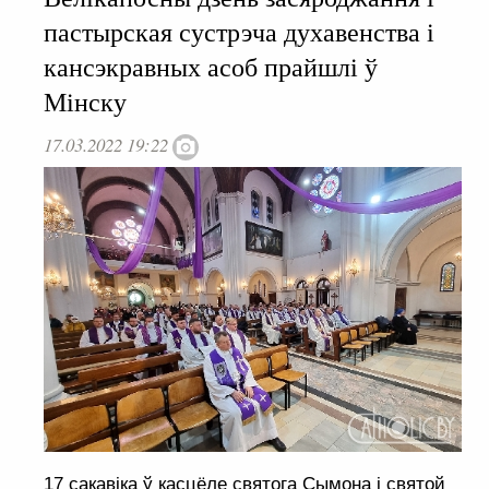
пастырская сустрэча духавенства і
кансэкравных асоб прайшлі ў
Мінску
17.03.2022 19:22
17 сакавіка ў касцёле святога Сымона і святой