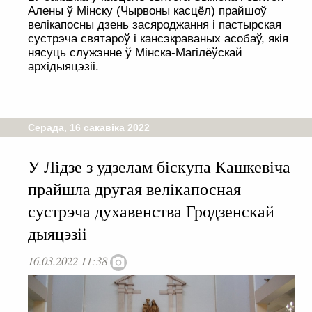
Алены ў Мінску (Чырвоны касцёл) прайшоў
велікапосны дзень засяроджання і пастырская
сустрэча святароў і кансэкраваных асобаў, якія
нясуць служэнне ў Мінска-Магілёўскай
архідыяцэзіі.
Серада, 16 сакавіка 2022
У Лідзе з удзелам біскупа Кашкевіча
прайшла другая велікапосная
сустрэча духавенства Гродзенскай
дыяцэзіі
16.03.2022 11:38