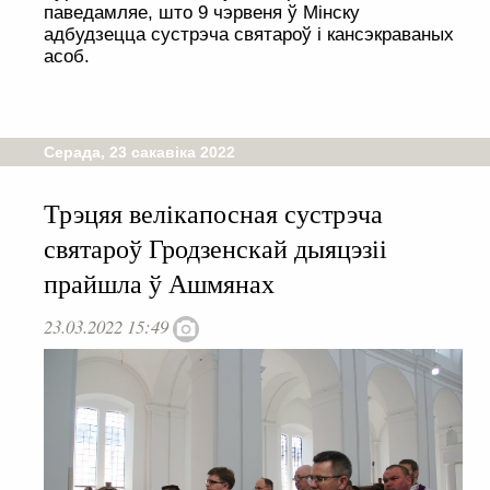
паведамляе, што 9 чэрвеня ў Мінску
адбудзецца сустрэча святароў і кансэкраваных
асоб.
Серада, 23 сакавіка 2022
Трэцяя велікапосная сустрэча
святароў Гродзенскай дыяцэзіі
прайшла ў Ашмянах
23.03.2022 15:49