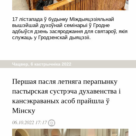
17 лістапада ў будынку Міждыяцэзіяльнай
вышэйшай духоўнай семінарыі ў Гродне
адбыўся дзень засяроджання для святароў, якія
служаць у Гродзенскай дыяцэзіі.
Чацвер, 6 кастрычніка 2022
Першая пасля летняга перапынку
пастырская сустрэча духавенства і
кансэкраваных асоб прайшла ў
Мінску
06.10.2022 17:17