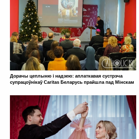
Дорачы цеплыню і надзею: аплаткавая сустрэча
супрацоўнікаў Caritas Беларусь прайшла пад Мінскам