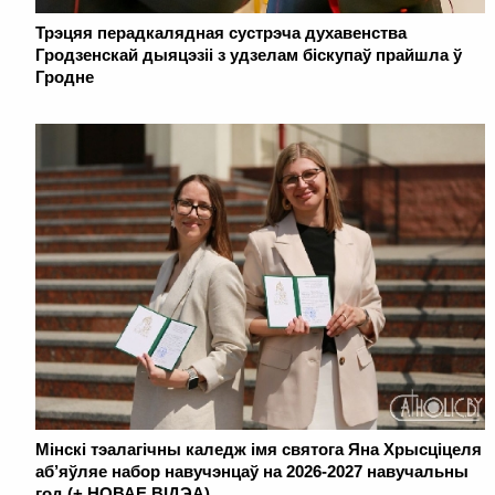
Трэцяя перадкалядная сустрэча духавенства
Гродзенскай дыяцэзіі з удзелам біскупаў прайшла ў
Гродне
Мінскі тэалагічны каледж імя святога Яна Хрысціцеля
аб’яўляе набор навучэнцаў на 2026-2027 навучальны
год (+ НОВАЕ ВІДЭА)