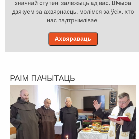
значнай ступені залежыць ад вас. Шчыра
дзякуем за ахвярнасць, молімся за ўсіх, хто
нас падтрымлівае.
Ахвяраваць
РАІМ ПАЧЫТАЦЬ