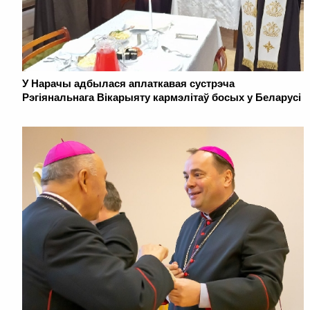
У Нарачы адбылася аплаткавая сустрэча
Рэгіянальнага Вікарыяту кармэлітаў босых у Беларусі