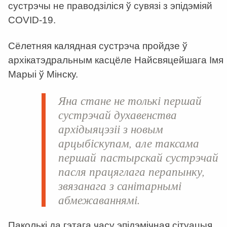
сустрэчы не праводзіліся ў сувязі з эпідэміяй
COVID-19.
Сёлетняя калядная сустрэча пройдзе ў
архікатэдральным касцёле Найсвяцейшага Імя
Марыі ў Мінску.
Яна стане не толькі першай
сустрэчай духавенства
архідыяцэзіі з новым
арцыбіскупам, але таксама
першай пастырскай сустрэчай
пасля працяглага перапынку,
звязанага з санітарнымі
абмежаваннямі.
Паколькі да гэтага часу эпідэмічная сітуацыя