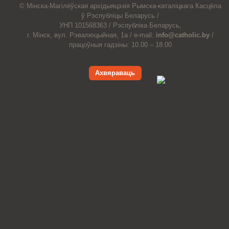
© Мiнска-Магiлёўская
архiдыяцэзiя
Рымска-каталіцкага
Касцёла
ў Рэспубліцы Беларусь /
УНП 101568363 /
Рэспубліка Беларусь,
г. Мінск, вул. Рэвалюцыйная, 1а /
e-mail:
info@catholic.by
/
працоўныя гадзіны: 10.00 – 18.00
Ахвяраваць