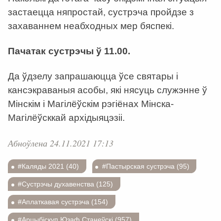
застаецца няпростай, сустрэча пройдзе з
захаваннем неабходных мер бяспекі.
Пачатак сустрэчы ў 11.00.
Да ўдзелу запрашаюцца ўсе святары і
кансэкраваныя асобы, які нясуць служэнне ў
Мінскім і Магілёўскім рэгіёнах Мінска-
Магілёўсккай архідыяцэзіі.
Абноўлена 24.11.2021 17:13
#Каляды 2021 (40)
#Пастырская сустрэча (95)
#Сустрэчы духавенства (125)
#Аплаткавая сустрэча (154)
#Арцыбіскуп Юзаф Станеўскі (957)