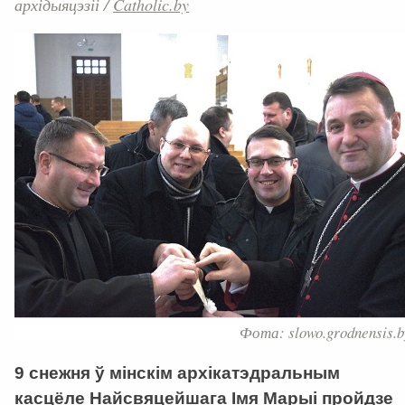
архідыяцэзіі
/
Catholic.by
Фота: slowo.grodnensis.b
9 снежня ў мінскім архікатэдральным
касцёле Найсвяцейшага Імя Марыі пройдзе