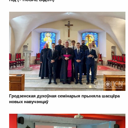
Гродзенская духоўная семінарыя прыняла шасцёра
новых навучэнцаў