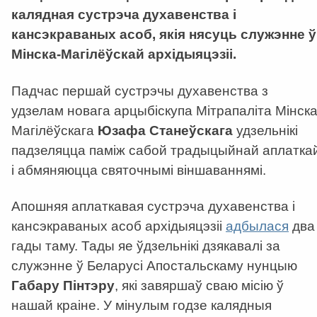
калядная сустрэча духавенства і
кансэкраваных асоб, якія нясуць служэнне ў
Мінска-Магілёўскай архідыяцэзіі.
Падчас першай сустрэчы духавенства з
удзелам новага арцыбіскупа Мітрапаліта Мінска
Магілёўскага
Юзафа Станеўскага
удзельнікі
падзеляцца паміж сабой традыцыйнай аплатка
і абмяняюцца святочнымі віншаваннямі.
Апошняя аплаткавая сустрэча духавенства і
кансэкраваных асоб архідыяцэзіі
адбылася
два
гады таму. Тады яе ўдзельнікі дзякавалі за
служэнне ў Беларусі Апостальскаму нунцыю
Габару Пінтэру
, які завяршаў сваю місію ў
нашай краіне. У мінулым годзе калядныя