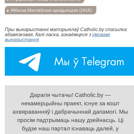
#Мінска-Магілёўская архідыяцэзія (2616)
Пры выкарыстанні матэрыялаў Catholic.by спасылка
абавязковая. Калі ласка, азнаёмцеся з
умовамі
выкарыстання
Дарагія чытачы! Catholic.by —
некамерцыйны праект, існуе за кошт
ахвяраванняў і дабрачыннай дапамогі. Мы
просім падтрымаць нашу дзейнасць. Ці
будзе наш партал існаваць далей, у