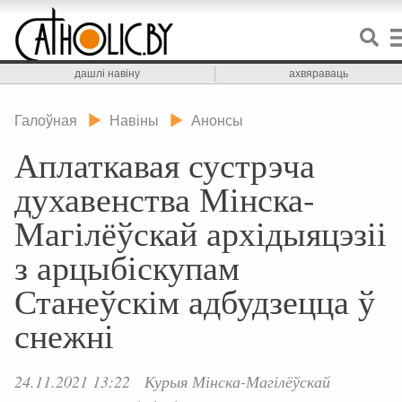
дашлі навіну
ахвяраваць
Галоўная
Навіны
Анонсы
Аплаткавая сустрэча
духавенства Мінска-
Магілёўскай архідыяцэзіі
з арцыбіскупам
Станеўскім адбудзецца ў
снежні
24.11.2021 13:22
Курыя Мінска-Магілёўскай