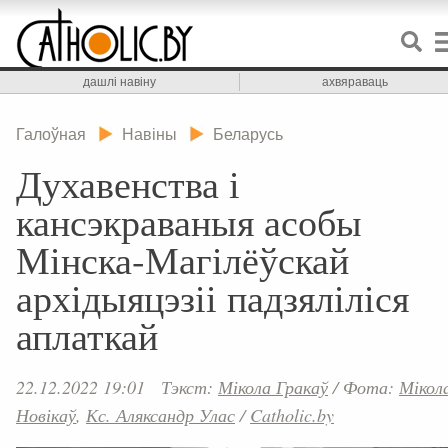
дашлі навіну
ахвяраваць
Галоўная
Навіны
Беларусь
Духавенства і
кансэкраваныя асобы
Мінска-Магілёўскай
архідыяцэзіі падзяліліся
аплаткай
22.12.2022 19:01
Тэкст:
Мікола Гракаў
/
Фота:
Мікол
Новікаў
,
Кс. Аляксандр Улас
/
Catholic.by