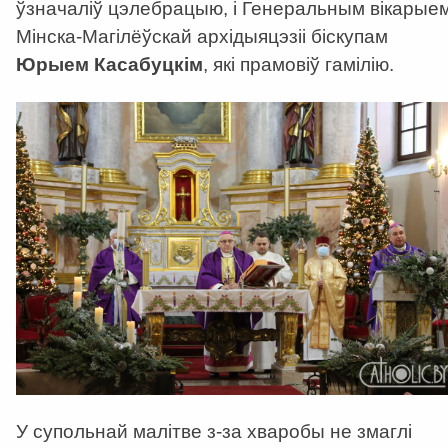
ўзначаліў цэлебрацыю, і Генеральным вікарые
Мінска-Магілёўскай архідыяцэзіі біскупам
Юрыем Касабуцкім
, які прамовіў гамілію.
У супольнай малітве з-за хваробы не змаглі