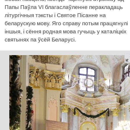
Папы Паўла VI благаслаўленне перакладаць
літургічныя тэксты і Святое Пісанне на
беларускую мову. Яго справу потым працягнулі
іншыя, і сёння родная мова гучыць у каталіцкіх
святынях па ўсёй Беларусі.