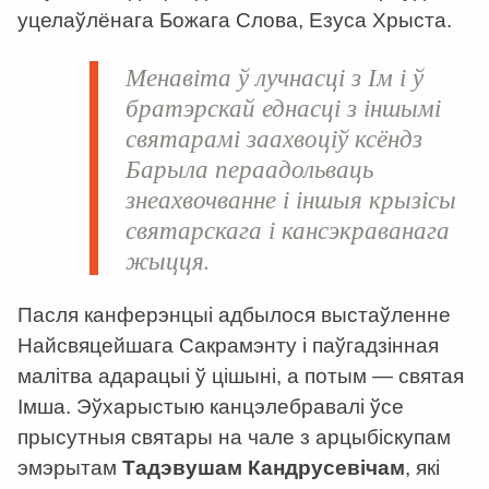
уцелаўлёнага Божага Слова, Езуса Хрыста.
Менавіта ў лучнасці з Ім і ў
братэрскай еднасці з іншымі
святарамі заахвоціў ксёндз
Барыла пераадольваць
знеахвочванне і іншыя крызісы
святарскага і кансэкраванага
жыцця.
Пасля канферэнцыі адбылося выстаўленне
Найсвяцейшага Сакрамэнту і паўгадзінная
малітва адарацыі ў цішыні, а потым — святая
Імша. Эўхарыстыю канцэлебравалі ўсе
прысутныя святары на чале з арцыбіскупам
эмэрытам
Тадэвушам Кандрусевічам
, які