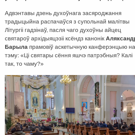
Адвэнтавы дзень духоўнага засяроджання
традыцыйна распачаўся з супольнай малітвы
Літургіі гадзінаў, пасля чаго духоўны айцец
святароў архідыяцэзіі ксёндз канонік
Аляксанд
Барыла
прамовіў аскетычную канферэнцыю н
тэму: «Ці святары сёння яшчэ патрэбныя? Калі
так, то чаму?»