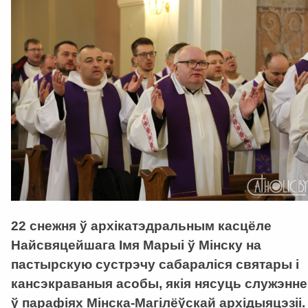
22 снежня ў архікатэдральным касцёле
Найсвяцейшага Імя Марыі ў Мінску на
пастырскую сустрэчу сабараліся святары і
кансэкраваныя асобы, якія нясуць служэнне
ў парафіях Мінска-Магілёўскай архідыяцэзіі.