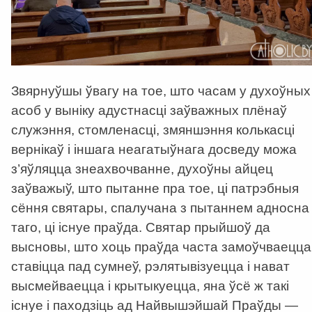
Звярнуўшы ўвагу на тое, што часам у духоўных
асоб у выніку адустнасці заўважных плёнаў
служэння, стомленасці, змяншэння колькасці
вернікаў і іншага неагатыўнага досведу можа
з’яўляцца знеахвочванне, духоўны айцец
заўважыў, што пытанне пра тое, ці патрэбныя
сёння святары, спалучана з пытаннем адносна
таго, ці існуе праўда. Святар прыйшоў да
высновы, што хоць праўда часта замоўчваецца
ставіцца пад сумнеў, рэлятывізуецца і нават
высмейваецца і крытыкуецца, яна ўсё ж такі
існуе і паходзіць ад Найвышэйшай Праўды —