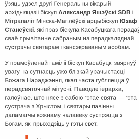
ўзяць удзел другі Генеральны вікарый
архідыяцэзіі біскуп
Аляксандр Яшэўскі
SDB
і
Мітрапаліт Мінска-Магілёўскі арцыбіскуп
Юзаф
Станеўскі
, які праз біскупа Касабуцкага перада
сваё прывітанне сабраным на перадкаляднай
сустрэчы святарам і кансэкраваным асобам.
У прамоўленай гаміліі біскуп Касабуцкі звярнуў
увагу на сутнасць ужо блізкай урачыстасці
Божага Нараджэння, якая часта губляецца ў
перадсвяточнай мітусні. Паводле іерарха,
галоўнае, што нясе з сабою гэтае свята — гэта
сустрэча з Хрыстом, і святары павінны
дапамагчы кожнаму чалавеку сустрэцца з
Богам, які прыходзіць у гэты свет.