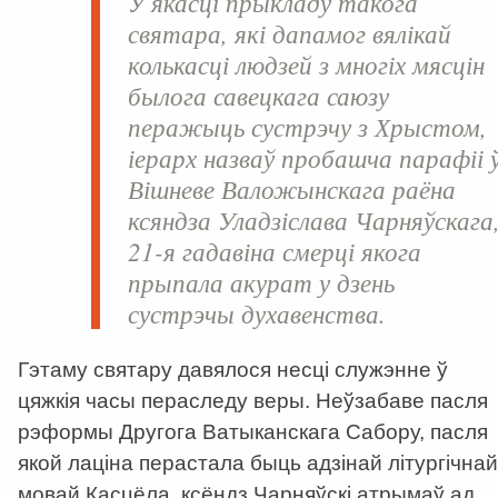
У якасці прыкладу такога
святара, які дапамог вялікай
колькасці людзей з многіх мясцін
былога савецкага саюзу
перажыць сустрэчу з Хрыстом,
іерарх назваў пробашча парафіі 
Вішневе Валожынскага раёна
ксяндза
Уладзіслава Чарняўскага
21-я гадавіна смерці якога
прыпала акурат у дзень
сустрэчы духавенства.
Гэтаму святару давялося несці служэнне ў
цяжкія часы пераследу веры. Неўзабаве пасля
рэформы Другога Ватыканскага Сабору, пасля
якой лаціна перастала быць адзінай літургічнай
мовай Касцёла, ксёндз Чарняўскі атрымаў ад