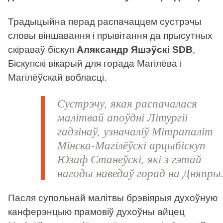
Традыцыйна перад распачаццем сустрэчы
словы віншавання і прывітання да прысутных
скіраваў біскуп
Аляксандр Яшэўскі
SDB
,
Біскупскі вікарый для горада Магілёва і
Магілёўскай вобласці.
Сустрэчу, якая распачалася
малітвай апоўдні Літургіі
гадзінаў, узначаліў Мітрапаліт
Мінска-Магілёўскі арцыбіскуп
Юзаф Станеўскі
, які з гэтай
нагоды наведаў горад на Дняпры
Пасля супольнай малітвы брэвіярыя духоўную
канферэнцыю прамовіў духоўны айцец