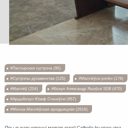
#Пастырская сустрэча (95)
#Сустрэчы духавенства (125)
#Магілёўскі рэгіён (176)
#Магілёў (204)
#Біскуп Аляксандр Яшэўскі SDB (470)
#Арцыбіскуп Юзаф Станеўскі (957)
#Мінска-Магілёўская архідыяцэзія (2616)
Пры выкарыстанні матэрыялаў Catholic.by спасылка