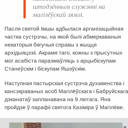
штодзённым служэнні на
магілёўскай зямлі.
Пасля святой Імшы адбылася арганізацыйная
частка сустрэчы, на якой былі абмеркаваныя
некаторыя бягучыя справы з жыцця
архідыяцэзіі. Акрамя таго, кожны з прысутных
мог асабіста паразмаўляць з арцыбіскупам
Станеўскім і біскупам Яшэўскім.
Наступная пастырская сустрэча духавенства і
кансэкраваных асоб Магілёўскага і Бабруйскаг
дэканатаў запланавана на 9 лютага. Яна
пройдзе ў парафіі святога Казіміра ў Магілёве.