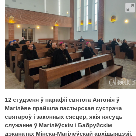
12 студзеня ў парафіі святога Антонія ў
Магілёве прайшла пастырская сустрэча
святароў і законных сясцёр, якія нясуць
служэнне ў Магілёўскім і Бабруйскім
дэканатах Мінска-Магілёўскай архідыяцэзіі.