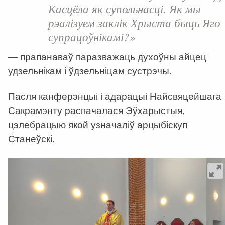
Касцёла як супольнасці. Як мы
рэалізуем заклік Хрыста быць Яго
супрацоўнікамі?»
— прапанаваў паразважаць духоўны айцец
удзельнікам і ўдзельніцам сустрэчы.
Пасля канферэнцыі і адарацыі Найсвяцейшага
Сакрамэнту распачалася Эўхарыстыя,
цэлебрацыю якой узначаліў арцыбіскуп
Станеўскі.