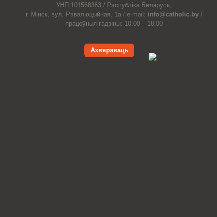
УНП 101568363 /
Рэспубліка Беларусь,
г. Мінск, вул. Рэвалюцыйная, 1а /
e-mail:
info@catholic.by
/
працоўныя гадзіны: 10.00 – 18.00
Ахвяраваць