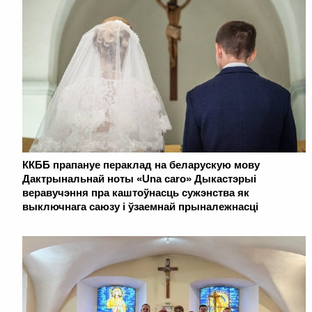
ККББ прапануе пераклад на беларускую мову
Дактрынальнай ноты «Una caro» Дыкастэрыі
веравучэння пра каштоўнасць сужэнства як
выключнага саюзу і ўзаемнай прыналежнасці