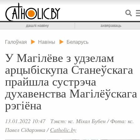
дашлі навіну
ахвяраваць
Галоўная
Навіны
Беларусь
У Магілёве з удзелам
арцыбіскупа Станеўскага
прайшла сустрэча
духавенства Магілёўскага
рэгіёна
13.01.2022 10:47
Тэкст: кс. Міхал Бубен
/
Фота: кс.
Павел Сідарэнка
/
Catholic.by