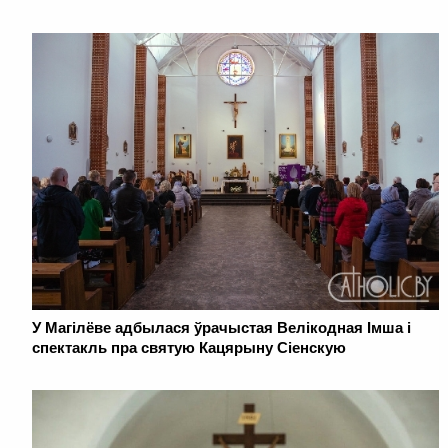
У Магілёве адбылася ўрачыстая Велікодная Імша і
спектакль пра святую Кацярыну Сіенскую