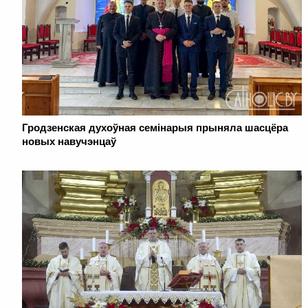
Гродзенская духоўная семінарыя прыняла шасцёра
новых навучэнцаў