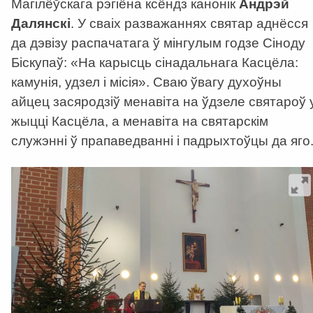
Магілёўскага рэгіёна ксёндз канонік
Андрэй
Далянскі
. У сваіх разважаннях святар аднёсся
да дэвізу распачатага ў мінгулым годзе Сіноду
Біскупаў: «На карысць сінадальнага Касцёла:
камунія, удзел і місія». Сваю ўвагу духоўны
айцец засяродзіў менавіта на ўдзеле святароў 
жыцці Касцёла, а менавіта на святарскім
служэнні ў прапаведванні і падрыхтоўцы да яго