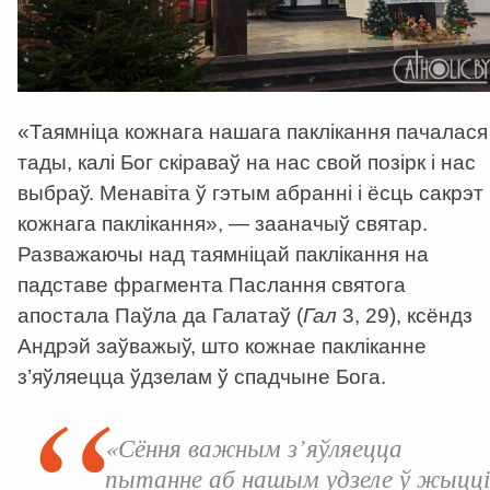
«Таямніца кожнага нашага паклікання пачалася
тады, калі Бог скіраваў на нас свой позірк і нас
выбраў. Менавіта ў гэтым абранні і ёсць сакрэт
кожнага паклікання», — зааначыў святар.
Разважаючы над таямніцай паклікання на
падставе фрагмента Паслання святога
апостала Паўла да Галатаў (
Гал
3, 29), ксёндз
Андрэй заўважыў, што кожнае пакліканне
з’яўляецца ўдзелам ў спадчыне Бога.
«Сёння важным з’яўляецца
пытанне аб нашым удзеле ў жыцці