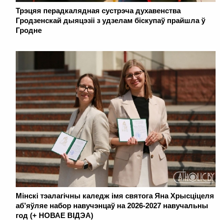
Трэцяя перадкалядная сустрэча духавенства
Гродзенскай дыяцэзіі з удзелам біскупаў прайшла ў
Гродне
Мінскі тэалагічны каледж імя святога Яна Хрысціцеля
аб’яўляе набор навучэнцаў на 2026-2027 навучальны
год (+ НОВАЕ ВІДЭА)