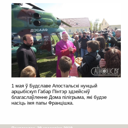
1 мая ў Будславе Апостальскі нунцый
арцыбіскуп Габар Пінтэр здзейсніў
благаслаўленне Дома пілігрыма, які будзе
насіць імя папы Францішка.