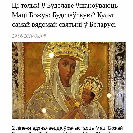
Ці толькі ў Будславе ўшаноўваюць
Маці Божую Будслаўскую? Культ
самай вядомай святыні ў Беларусі
29.06.2019 08:08
2 ліпеня адзначаецца ўрачыстасць Маці Божай