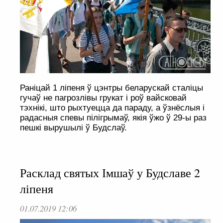
Раніцай 1 ліпеня ў цэнтры беларускай сталіцы
гучаў не пагрозлівы грукат і роў вайсковай
тэхнікі, што рыхтуецца да параду, а ўзнёслыя і
радасныя спевы пілігрымаў, якія ўжо ў 29-ы раз
пешкі вырушылі ў Будслаў.
Расклад святых Імшаў у Будславе 2
ліпеня
01.07.2019 12:06