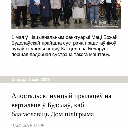
1 мая ў Нацыянальным санктуарыі Маці Божай
Будслаўскай прайшла сустрэча прадстаўнікоў
рухаў і супольнасцяў Касцёла на Беларусі —
першая падобная сустрэча такога маштабу.
Серада, 1 мая 2019
Апостальскі нунцый прыляцеў на
верталёце ў Будслаў, каб
благаславіць Дом пілігрыма
01.05.2019 15:09