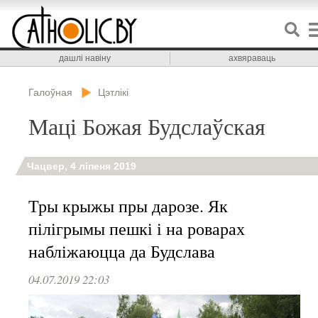
дашлі навіну
ахвяраваць
Галоўная
Цэтлікі
Маці Божая Будслаўская
Чацвер, 4 ліпеня 2019
Тры крыжы пры дарозе. Як
пілігрымы пешкі і на роварах
набліжаюцца да Будслава
04.07.2019 22:03