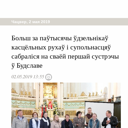
Чацвер, 2 мая 2019
Больш за паўтысячы ўдзельнікаў
касцёльных рухаў і супольнасцяў
сабраліся на сваёй першай сустрэчы
ў Будславе
02.05.2019 13:55