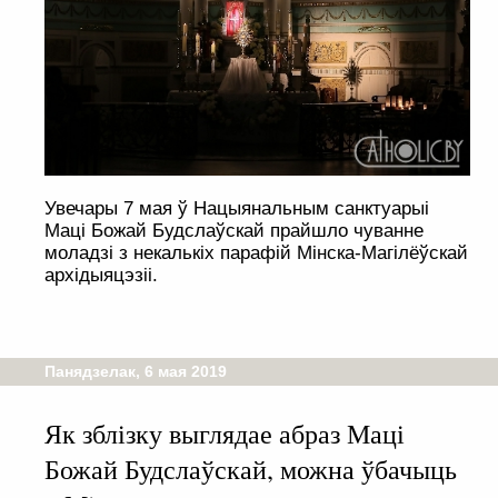
Увечары 7 мая ў Нацыянальным санктуарыі
Маці Божай Будслаўскай прайшло чуванне
моладзі з некалькіх парафій Мінска-Магілёўскай
архідыяцэзіі.
Панядзелак, 6 мая 2019
Як зблізку выглядае абраз Маці
Божай Будслаўскай, можна ўбачыць