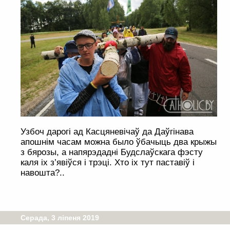
Узбоч дарогі ад Касцяневічаў да Даўгінава
апошнім часам можна было ўбачыць два крыжы
з бярозы, а напярэдадні Будслаўскага фэсту
каля іх з’явіўся і трэці. Хто іх тут паставіў і
навошта?..
Серада, 3 ліпеня 2019