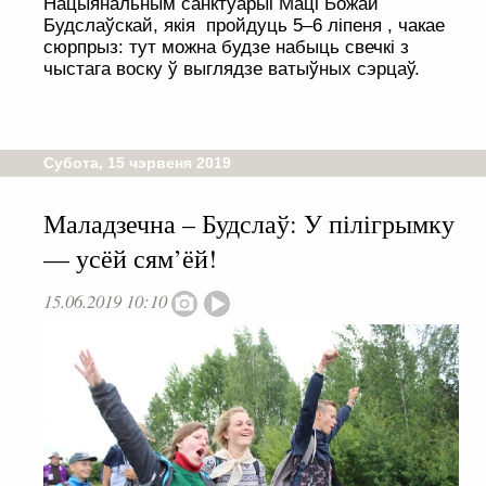
Нацыянальным санктуарыі Маці Божай
Будслаўскай, якія пройдуць 5–6 ліпеня , чакае
сюрпрыз: тут можна будзе набыць свечкі з
чыстага воску ў выглядзе ватыўных сэрцаў.
Субота, 15 чэрвеня 2019
Маладзечна – Будслаў: У пілігрымку
— усёй сям’ёй!
15.06.2019 10:10