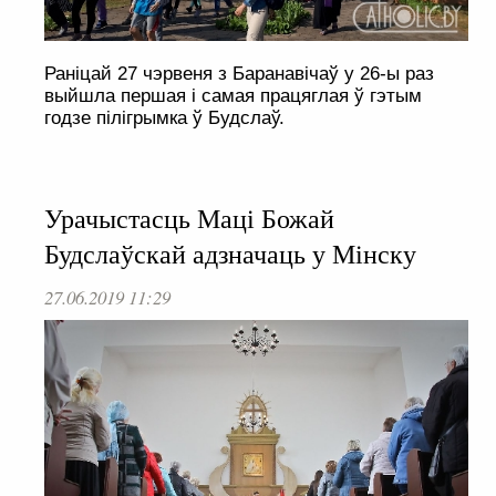
Раніцай 27 чэрвеня з Баранавічаў у 26-ы раз
выйшла першая і самая працяглая ў гэтым
годзе пілігрымка ў Будслаў.
Урачыстасць Маці Божай
Будслаўскай адзначаць у Мінску
27.06.2019 11:29