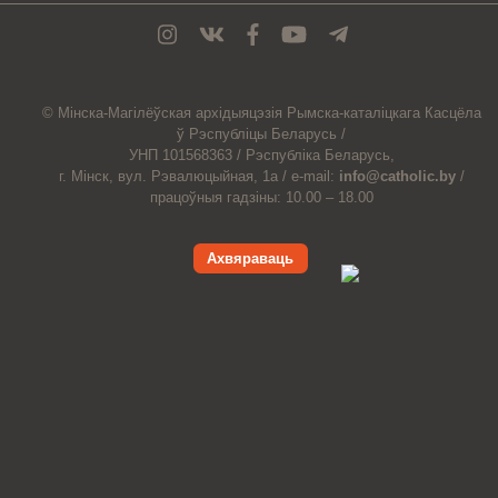
© Мiнска-Магiлёўская
архiдыяцэзiя
Рымска-каталіцкага
Касцёла
ў Рэспубліцы Беларусь /
УНП 101568363 /
Рэспубліка Беларусь,
г. Мінск, вул. Рэвалюцыйная, 1а /
e-mail:
info@catholic.by
/
працоўныя гадзіны: 10.00 – 18.00
Ахвяраваць