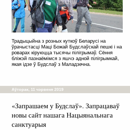
Традыцыйна з розных куткоў Беларусі на
ўрачыстасці Маці Божай Будслаўскай пешкі і на
роварах кіруюцца тысячы пілігрымаў. Сёння
бліжэй пазнаёмімся з яшчэ адной пілігрымкай,
якая ідзе ў Будслаў з Маладзечна.
Аўторак, 11 чэрвеня 2019
«Запрашаем у Будслаў». Запрацаваў
новы сайт нашага Нацыянальнага
санктуарыя