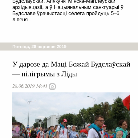
Будслаўскай, Апякункі Мінска-Магілёўскай
архідыяцэзіі, а ў Нацыянальным санктуарыі ў
Будславе ўрачыстасці сёлета пройдуць 5–6
ліпеня .
Пятніца, 28 чэрвеня 2019
У дарозе да Маці Божай Будслаўскай
— пілігрымы з Ліды
28.06.2019 14:41