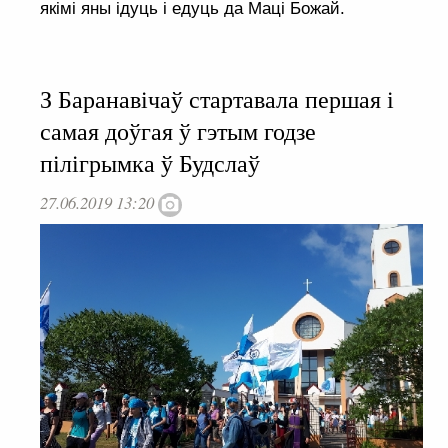
якімі яны ідуць і едуць да Маці Божай.
З Баранавічаў стартавала першая і
самая доўгая ў гэтым годзе
пілігрымка ў Будслаў
27.06.2019 13:20