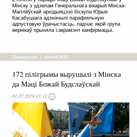
Мінску з удзелам Генеральнага вікарыя Мінска-
Магілёўскай архідыяцэзіі біскупа Юрыя
Касабуцкага адзначылі парафіяльную
адпустовую ўрачыстасць, падчас якой група
вернікаў прыняла сакрамэнт канфірмацыі.
Панядзелак, 1 ліпеня 2019
172 пілігрымы вырушылі з Мінска
да Маці Божай Будслаўскай
01.07.2019 13:12