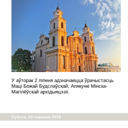
У аўторак 2 ліпеня адзначаецца ўрачыстасць
Маці Божай Будслаўскай, Апякункі Мінска-
Магілёўскай архідыяцэзіі.
Субота, 29 чэрвеня 2019