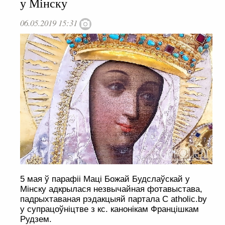
у Мінску
06.05.2019 15:31
5 мая ў парафіі Маці Божай Будслаўскай у
Мінску адкрылася незвычайная фотавыстава,
падрыхтаваная рэдакцыяй партала C atholic.by
у супрацоўніцтве з кс. канонікам Францішкам
Рудзем.