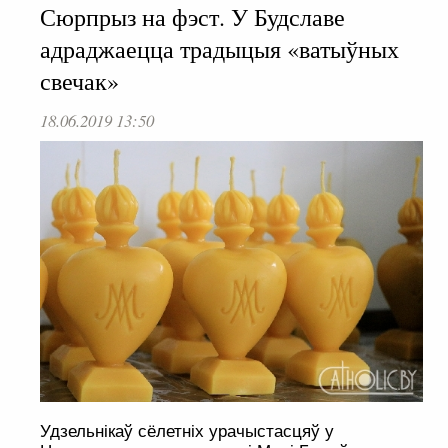
Сюрпрыз на фэст. У Будславе
адраджаецца традыцыя «ватыўных
свечак»
18.06.2019 13:50
Удзельнікаў сёлетніх урачыстасцяў у