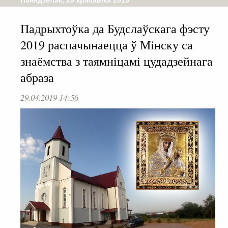
Панядзелак, 29 красавіка 2019
Падрыхтоўка да Будслаўскага фэсту
2019 распачынаецца ў Мінску са
знаёмства з таямніцамі цудадзейнага
абраза
29.04.2019 14:56