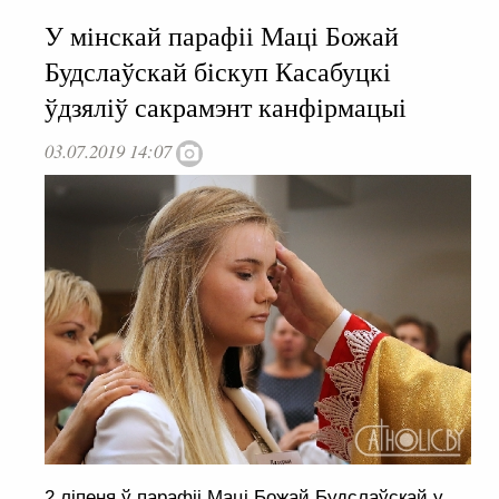
У мінскай парафіі Маці Божай
Будслаўскай біскуп Касабуцкі
ўдзяліў сакрамэнт канфірмацыі
03.07.2019 14:07
2 ліпеня ў парафіі Маці Божай Будслаўскай у