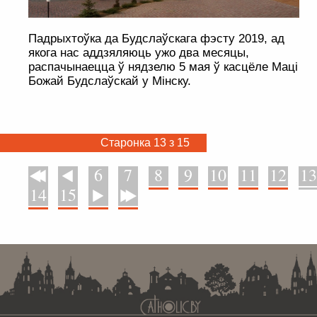
Падрыхтоўка да Будслаўскага фэсту 2019, ад
якога нас аддзяляюць ужо два месяцы,
распачынаецца ў нядзелю 5 мая ў касцёле Маці
Божай Будслаўскай у Мінску.
Старонка 13 з 15
6
7
8
9
10
11
12
13
У пачатак
Назад
14
15
Наперад
У канец
. . . . . . . . . . . . . . . . . . . . . . . . . . . . . . . . . . . . . . . . . . . . . . . . . . . . . . . . . . . . .