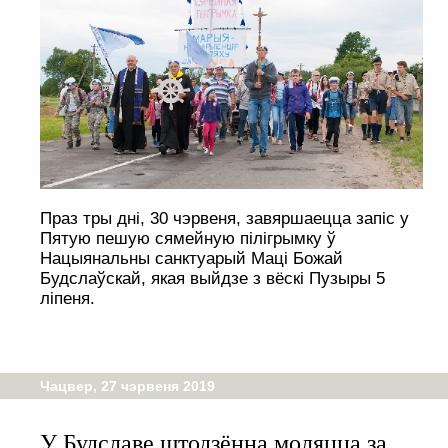
Праз тры дні, 30 чэрвеня, завяршаецца запіс у
Пятую пешую сямейную пілігрымку ў
Нацыянальны санктуарый Маці Божай
Будслаўскай, якая выйдзе з вёскі Пузыры 5
ліпеня.
Чацвер, 27 чэрвеня 2019
У Будславе штодзённа моляцца за