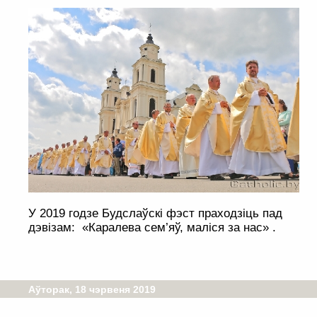
У 2019 годзе Будслаўскі фэст праходзіць пад
дэвізам: «Каралева сем’яў, маліся за нас» .
Аўторак, 18 чэрвеня 2019