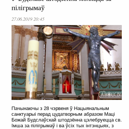
пілігрымаў
27.06.2019 20:45
Пачынаючы з 28 чэрвеня ў Нацыянальным
санктуарыі перад цудатворным абразом Маці
Божай Будслаўскай штодзённа цэлебруецца св.
Імша за пілігрымаў і ва ўсіх тых інтэнцыях, з