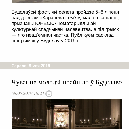
Будслаўскі фэст, які сёлета пройдзе 5–6 ліпеня
пад дэвізам «Каралева сем’яў, маліся за нас» ,
прызнаны ЮНЕСКА нематэрыяльнай
культурнай спадчынай чалавецтва, а пілігрымкі
— яго неад’емная частка. Публікуем расклад
пілігрымак у Будслаў у 2019 г.
Серада, 8 мая 2019
Чуванне моладзі прайшло ў Будславе
08.05.2019 16:21