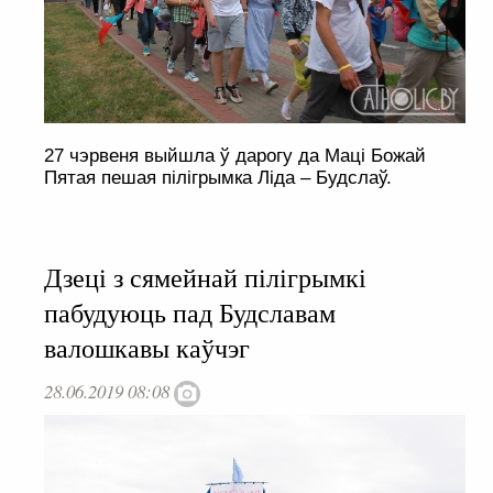
27 чэрвеня выйшла ў дарогу да Маці Божай
Пятая пешая пілігрымка Ліда – Будслаў.
Дзеці з сямейнай пілігрымкі
пабудуюць пад Будславам
валошкавы каўчэг
28.06.2019 08:08