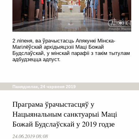
2 ліпеня, ва ўрачыстасць Апякункі Мінска-
Магілёўскай архідыяцэзіі Маці Божай
Будслаўскай, у мінскай парафіі з такім тытулам
адбудзецца адпуст.
Панядзелак, 24 чэрвеня 2019
Праграма ўрачыстасцяў у
Нацыянальным санктуарыі Маці
Божай Будслаўскай у 2019 годзе
24.06.2019 08:08