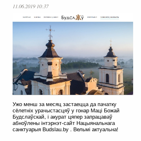
11.06.2019 10:37
Ужо менш за месяц застаецца да пачатку
сёлетніх урачыстасцяў у гонар Маці Божай
Будслаўскай, і акурат цяпер запрацаваў
абноўлены інтэрнэт-сайт Нацыянальнага
санктуарыя Budslau.by . Вельмі актуальна!