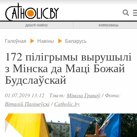
дашлі навіну
ахвяраваць
Галоўная
Навіны
Беларусь
172 пілігрымы вырушылі
з Мінска да Маці Божай
Будслаўскай
01.07.2019 13:12
Тэкст:
Мікола Гракаў
/
Фота:
Віталій Палінеўскі
/
Catholic.by