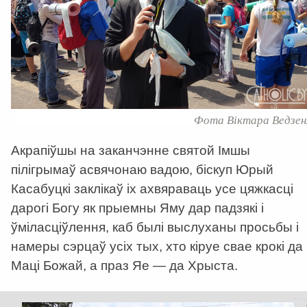
Фота Віктара Ведзен
Акрапіўшы на заканчэнне святой Імшы
пілігрымаў асвячонаю вадою, біскуп Юрый
Касабуцкі заклікаў іх ахвяраваць усе цяжкасці
дарогі Богу як прыемны Яму дар падзякі і
ўміласціўлення, каб былі выслуханы просьбы і
намеры сэрцаў усіх тых, хто кіруе свае крокі да
Маці Божай, а праз Яе — да Хрыста.