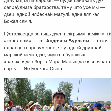
далучацца па дарозе, — будзе панаваць дух
сапраўднага братэрства, таму што ўсе мы —
дзеці адной нябеснай Матулі, адна вялікая
Божая сям’я.
І ўсталюецца за пяць дзён пілігрымкі паміж імі і і
«капітанам» —
кс. Андрэем Бураком
— такая
еднасць і паразуменне, як у адной дружнай
марской камандзе, якую па бурлівых
хвалях вядзе Зорка Мора Марыя да бяспечнага
порту — Яе Боскага Сына.