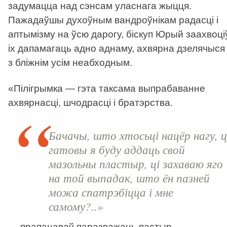
задумацца над сэнсам уласнага жыцця.
Пажадаўшы духоўным вандроўнікам радасці і
аптымізму на ўсю дарогу, біскуп Юрый заахвоці
іх дапамагаць адно аднаму, ахвярна дзелячыся
з бліжнім усім неабходным.
«Пілігрымка — гэта таксама выпрабаванне
ахвярнасці, шчодрасці і братэрства.
Бачачы, што хтосьці нацёр нагу, ц
гатовы я буду аддаць свой
мазольны пластыр, ці захаваю яго
на той выпадак, што ён пазней
можа спатрэбіцца і мне
самому?..»
— прапанаваў паразважаць пастыр.