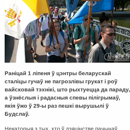
Раніцай 1 ліпеня ў цэнтры беларускай
сталіцы гучаў не пагрозлівы грукат і роў
вайсковай тэхнікі, што рыхтуецца да параду,
а ўзнёслыя і радасныя спевы пілігрымаў,
якія ўжо ў 29-ы раз пешкі вырушылі ў
Будслаў.
Некаторыя з тых, хто ў дзяцінстве пачынаў