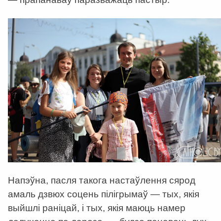
Напэўна, пасля такога настаўлення сярод
амаль дзвюх соцень пілігрымаў — тых, якія
выйшлі раніцай, і тых, якія маюць намер