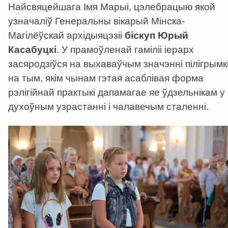
Найсвяцейшага Імя Марыі, цэлебрацыю якой
узначаліў Генеральны вікарый Мінска-
Магілёўскай архідыяцэзіі
біскуп Юрый
Касабуцкі
. У прамоўленай гаміліі іерарх
засяродзіўся на выхаваўчым значэнні пілігрымкі
на тым, якім чынам гэтая асаблівая форма
рэлігійнай практыкі дапамагае яе ўдзельнікам у
духоўным узрастанні і чалавечым сталенні.