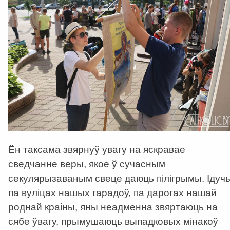
Ён таксама звярнуў увагу на яскравае
сведчанне веры, якое ў сучасным
секулярызаваным свеце даюць пілігрымы. Ідуч
па вуліцах нашых гарадоў, па дарогах нашай
роднай краіны, яны неадменна звяртаюць на
сябе ўвагу, прымушаюць выпадковых мінакоў