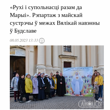
«Рухі і супольнасці разам да
Марыі». Рэпартаж з майскай
сустрэчы ў межах Вялікай навэнны
ў Будславе
08.05.2023 13:33