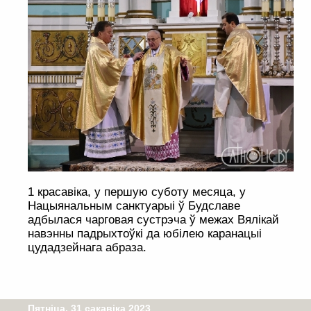
1 красавіка, у першую суботу месяца, у
Нацыянальным санктуарыі ў Будславе
адбылася чарговая сустрэча ў межах Вялікай
навэнны падрыхтоўкі да юбілею каранацыі
цудадзейнага абраза.
Пятніца, 31 сакавіка 2023