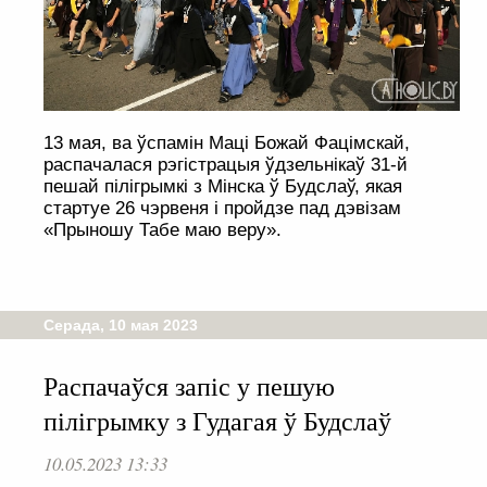
13 мая, ва ўспамін Маці Божай Фацімскай,
распачалася рэгістрацыя ўдзельнікаў 31-й
пешай пілігрымкі з Мінска ў Будслаў, якая
стартуе 26 чэрвеня і пройдзе пад дэвізам
«Прыношу Табе маю веру».
Серада, 10 мая 2023
Распачаўся запіс у пешую
пілігрымку з Гудагая ў Будслаў
10.05.2023 13:33