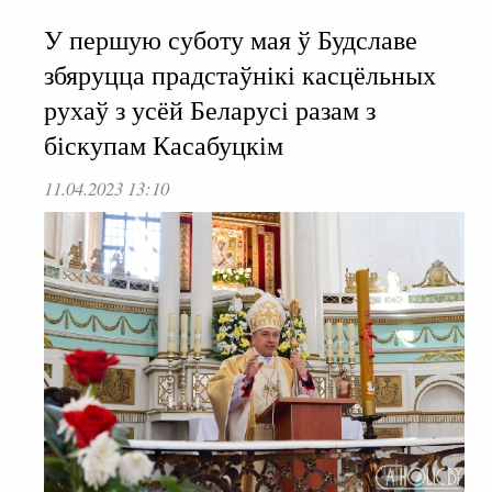
У першую суботу мая ў Будславе
збяруцца прадстаўнікі касцёльных
рухаў з усёй Беларусі разам з
біскупам Касабуцкім
11.04.2023 13:10