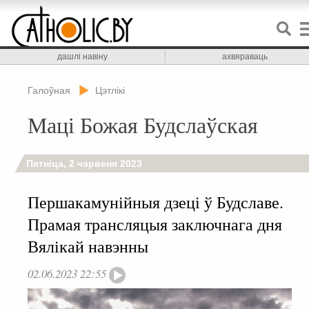
дашлі навіну
ахвяраваць
Галоўная
Цэтлікі
Маці Божая Будслаўская
Пятніца, 2 чэрвеня 2023
Першакамунійныя дзеці ў Будславе.
Прамая трансляцыя заключнага дня
Вялікай навэнны
02.06.2023 22:55