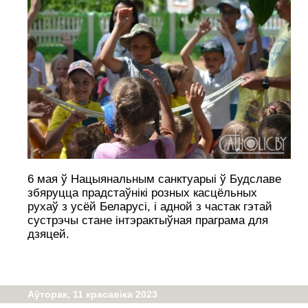
6 мая ў Нацыянальным санктуарыі ў Будславе
збяруцца прадстаўнікі розных касцёльных
рухаў з усёй Беларусi, і адной з частак гэтай
сустрэчы стане iнтэрактыўная праграма для
дзяцей.
Аўторак, 11 красавіка 2023