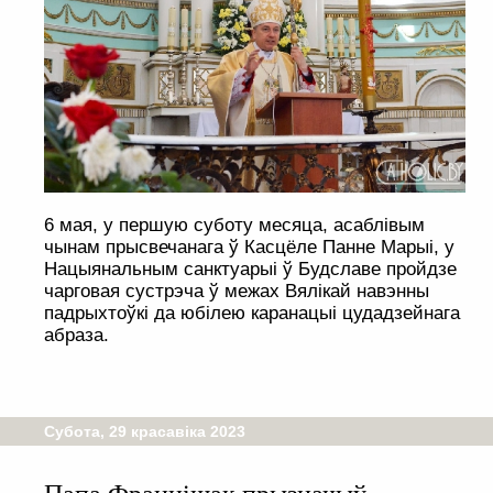
6 мая, у першую суботу месяца, асаблівым
чынам прысвечанага ў Касцёле Панне Марыі, у
Нацыянальным санктуарыі ў Будславе пройдзе
чарговая сустрэча ў межах Вялікай навэнны
падрыхтоўкі да юбілею каранацыі цудадзейнага
абраза.
Субота, 29 красавіка 2023