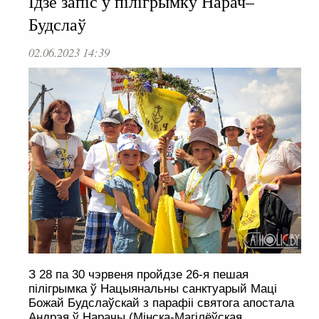
Ідзе запіс у пілігрымку Нарач–
Будслаў
02.06.2023 14:39
З 28 па 30 чэрвеня пройдзе 26-я пешая
пілігрымка ў Нацыянальны санктуарый Маці
Божай Будслаўскай з парафіі святога апостала
Андрэя ў Нарачы (Мінска-Магілёўская