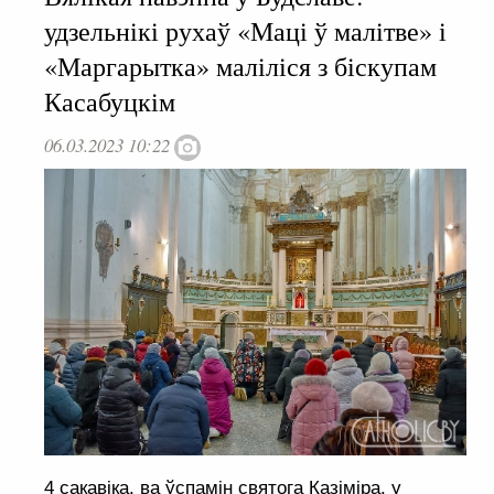
удзельнікі рухаў «Маці ў малітве» і
«Маргарытка» маліліся з біскупам
Касабуцкім
06.03.2023 10:22
4 сакавіка, ва ўспамін святога Казіміра, у