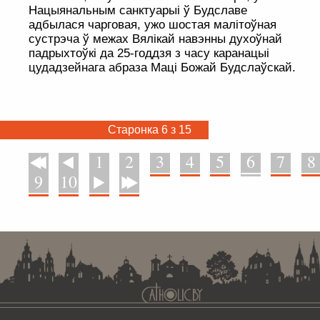
Нацыянальным санктуарыі ў Будславе
адбылася чарговая, ужо шостая малітоўная
сустрэча ў межах Вялікай навэнны духоўнай
падрыхтоўкі да 25-годдзя з часу каранацыі
цудадзейнага абраза Маці Божай Будслаўскай.
Старонка 6 з 15
1
2
3
4
5
6
7
8
У пачатак
Назад
9
10
Наперад
У канец
. . . . . . . . . . . . . . . . . . . . . . . . . . . . . . . . . . . . . . . . . . . . . . . . . . . . . . . . . . . . .