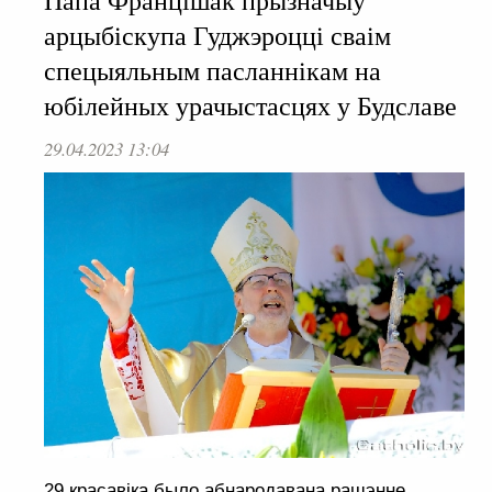
Папа Францішак прызначыў
арцыбіскупа Гуджэроцці сваім
спецыяльным пасланнікам на
юбілейных урачыстасцях у Будславе
29.04.2023 13:04
29 красавіка было абнародавана рашэнне