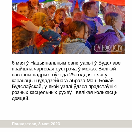
6 мая ў Нацыянальным санктуарыі ў Будславе
прайшла чарговая сустрэча ў межах Вялікай
навэнны падрыхтоўкі да 25-годдзя з часу
каранацыі цудадзейнага абраза Маці Божай
Будслаўскай, у якой узялі ўдзел прадстаўнікі
розных касцёльных рухаў і вялікая колькасць
дзяцей.
Панядзелак, 8 мая 2023