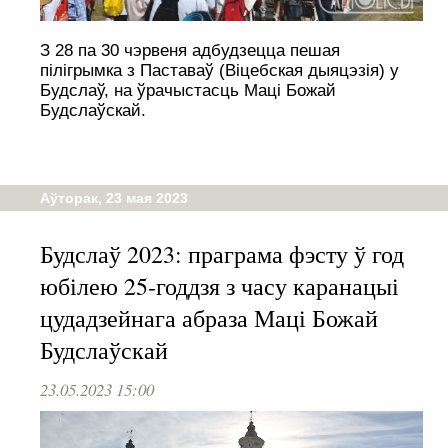
З 28 па 30 чэрвеня адбудзецца пешая
пілігрымка з Паставаў (Віцебская дыяцэзія) у
Будслаў, на ўрачыстасць Маці Божай
Будслаўскай.
Аўторак, 23 мая 2023
Будслаў 2023: праграма фэсту ў год
юбілею 25-годдзя з часу каранацыі
цудадзейнага абраза Маці Божай
Будслаўскай
23.05.2023 15:00