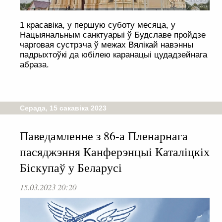
1 красавіка, у першую суботу месяца, у
Нацыянальным санктуарыі ў Будславе пройдзе
чарговая сустрэча ў межах Вялікай навэнны
падрыхтоўкі да юбілею каранацыі цудадзейнага
абраза.
Серада, 15 сакавіка 2023
Паведамленне з 86-а Пленарнага
пасяджэння Канферэнцыі Каталіцкіх
Біскупаў у Беларусі
15.03.2023 20:20