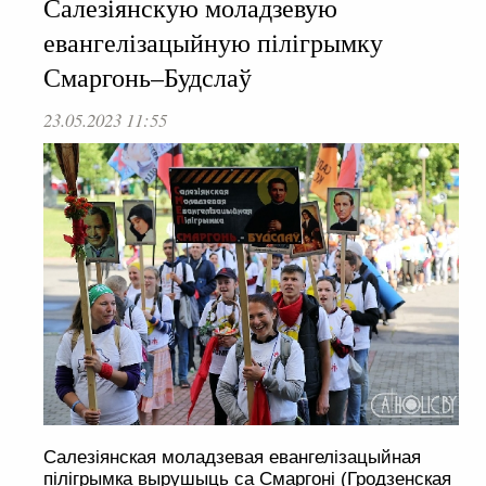
Салезіянскую моладзевую
евангелізацыйную пілігрымку
Смаргонь–Будслаў
23.05.2023 11:55
Салезіянская моладзевая евангелізацыйная
пілігрымка вырушыць са Смаргоні (Гродзенская