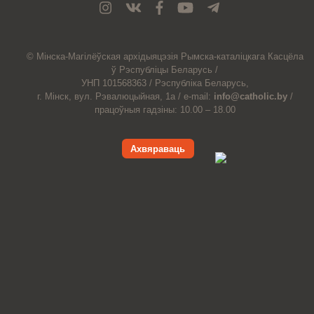
© Мiнска-Магiлёўская
архiдыяцэзiя
Рымска-каталіцкага
Касцёла
ў Рэспубліцы Беларусь /
УНП 101568363 /
Рэспубліка Беларусь,
г. Мінск, вул. Рэвалюцыйная, 1а /
e-mail:
info@catholic.by
/
працоўныя гадзіны: 10.00 – 18.00
Ахвяраваць