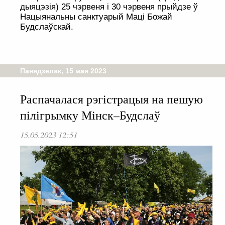
дыяцэзія) 25 чэрвеня і 30 чэрвеня прыйдзе ў
Нацыянальны санктуарый Маці Божай
Будслаўскай.
Панядзелак, 15 мая 2023
Распачалася рэгістрацыя на пешую
пілігрымку Мінск–Будслаў
15.05.2023 12:51