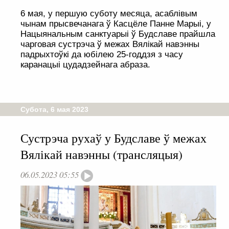
6 мая, у першую суботу месяца, асаблівым
чынам прысвечанага ў Касцёле Панне Марыі, у
Нацыянальным санктуарыі ў Будславе прайшла
чарговая сустрэча ў межах Вялікай навэнны
падрыхтоўкі да юбілею 25-годдзя з часу
каранацыі цудадзейнага абраза.
Субота, 6 мая 2023
Сустрэча рухаў у Будславе ў межах
Вялікай навэнны (трансляцыя)
06.05.2023 05:55