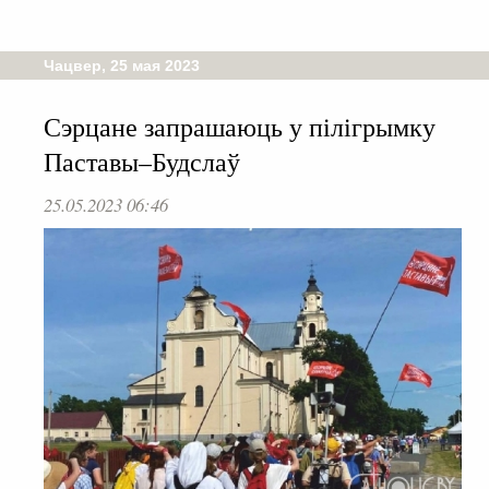
Чацвер, 25 мая 2023
Сэрцане запрашаюць у пілігрымку
Паставы–Будслаў
25.05.2023 06:46