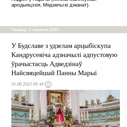
архідыяцэзія, Мядзельскі дэканат).
Чацвер, 1 чэрвеня 2023
У Будславе з удзелам арцыбіскупа
Кандрусевіча адзначылі адпустовую
ўрачыстасць Адведзінаў
Найсвяцейшай Панны Марыі
01.06.2023 08:48