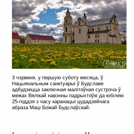
3 чэрвеня, у першую суботу месяца, ў
Нацыянальным санктуарыі ў Будславе
адбудзецца заключная малітоўная сустрэча ў
межах Вялікай навэнны падрыхтоўкі да юбілею
25-годдзя з часу каранацыі цудадзейнага
абраза Маці Божай Будслаўскай.