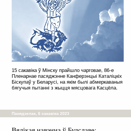
15 сакавіка ў Мінску прайшло чарговае, 86-е
Пленарнае пасяджэнне Канферэнцыі Каталіцкіх
Біскупаў у Беларусі, на якім былі абмеркаваныя
бягучыя пытанні з жыцця мясцовага Касцёла.
Панядзелак, 6 сакавіка 2023
Вялікая навэнна ў Будславе: