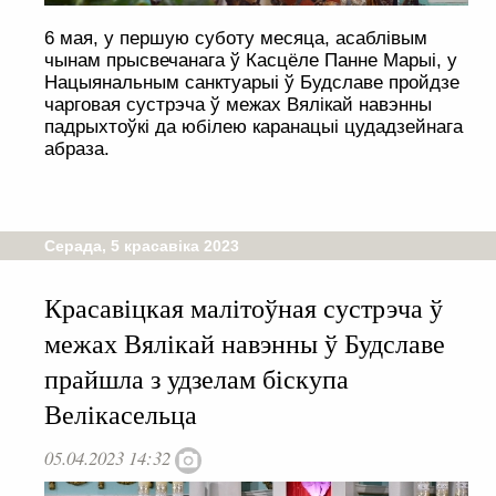
6 мая, у першую суботу месяца, асаблівым
чынам прысвечанага ў Касцёле Панне Марыі, у
Нацыянальным санктуарыі ў Будславе пройдзе
чарговая сустрэча ў межах Вялікай навэнны
падрыхтоўкі да юбілею каранацыі цудадзейнага
абраза.
Серада, 5 красавіка 2023
Красавіцкая малітоўная сустрэча ў
межах Вялікай навэнны ў Будславе
прайшла з удзелам біскупа
Велікасельца
05.04.2023 14:32