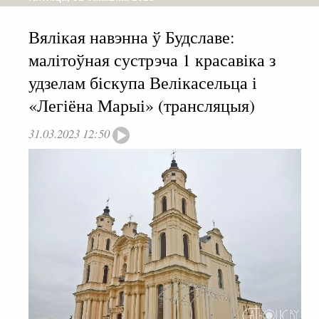
Вялікая навэнна ў Будславе:
малітоўная сустрэча 1 красавіка з
удзелам біскупа Велікасельца і
«Легіёна Марыі» (трансляцыя)
31.03.2023 12:50