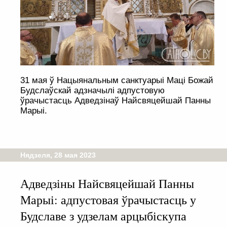
31 мая ў Нацыянальным санктуарыі Маці Божай
Будслаўскай адзначылі адпустовую
ўрачыстасць Адведзінаў Найсвяцейшай Панны
Марыі.
Нядзеля, 28 мая 2023
Адведзіны Найсвяцейшай Панны
Марыі: адпустовая ўрачыстасць у
Будславе з удзелам арцыбіскупа