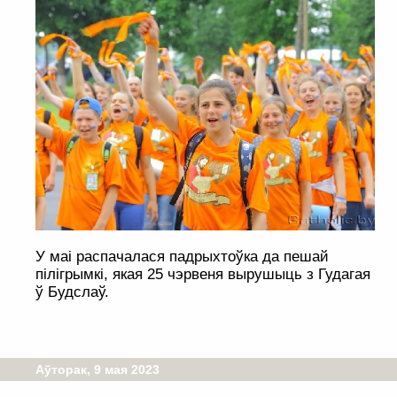
У маі распачалася падрыхтоўка да пешай
пілігрымкі, якая 25 чэрвеня вырушыць з Гудагая
ў Будслаў.
Аўторак, 9 мая 2023