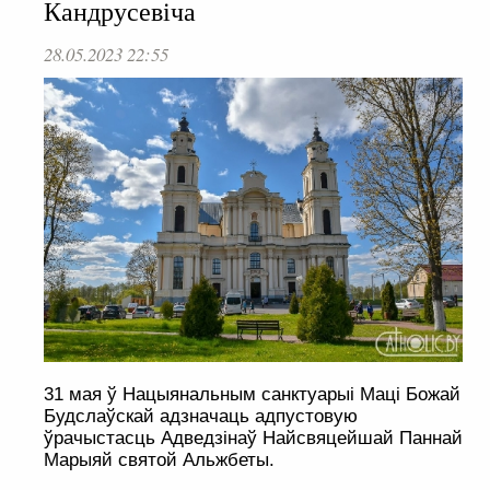
Кандрусевіча
28.05.2023 22:55
31 мая ў Нацыянальным санктуарыі Маці Божай
Будслаўскай адзначаць адпустовую
ўрачыстасць Адведзінаў Найсвяцейшай Паннай
Марыяй святой Альжбеты.