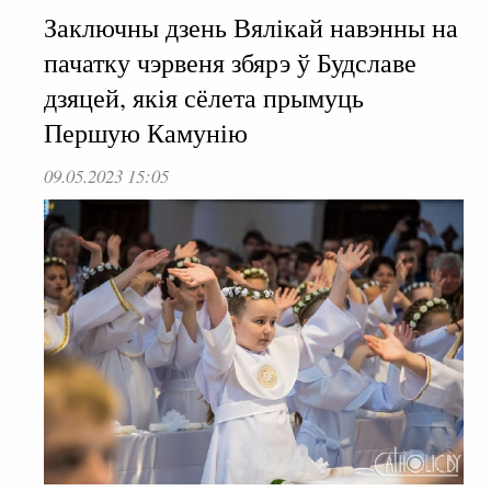
Заключны дзень Вялікай навэнны на
пачатку чэрвеня збярэ ў Будславе
дзяцей, якія сёлета прымуць
Першую Камунію
09.05.2023 15:05