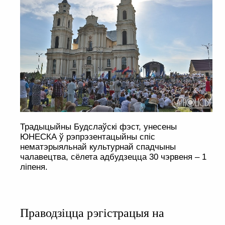
Традыцыйны Будслаўскі фэст, унесены
ЮНЕСКА ў рэпрэзентацыйны спіс
нематэрыяльнай культурнай спадчыны
чалавецтва, сёлета адбудзецца 30 чэрвеня – 1
ліпеня.
Праводзіцца рэгістрацыя на