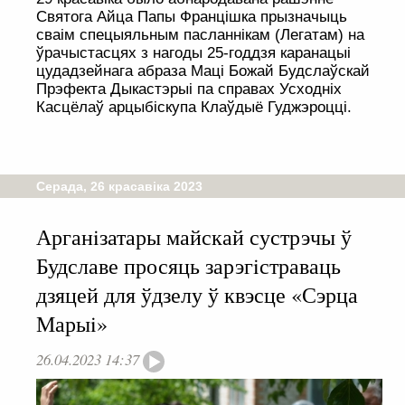
Святога Айца Папы Францішка прызначыць
сваім спецыяльным пасланнікам (Легатам) на
ўрачыстасцях з нагоды 25-годдзя каранацыі
цудадзейнага абраза Маці Божай Будслаўскай
Прэфекта Дыкастэрыі па справах Усходніх
Касцёлаў арцыбіскупа Клаўдыё Гуджэроцці.
Серада, 26 красавіка 2023
Арганiзатары майскай сустрэчы ў
Будславе просяць зарэгiстраваць
дзяцей для ўдзелу ў квэсце «Сэрца
Марыi»
26.04.2023 14:37