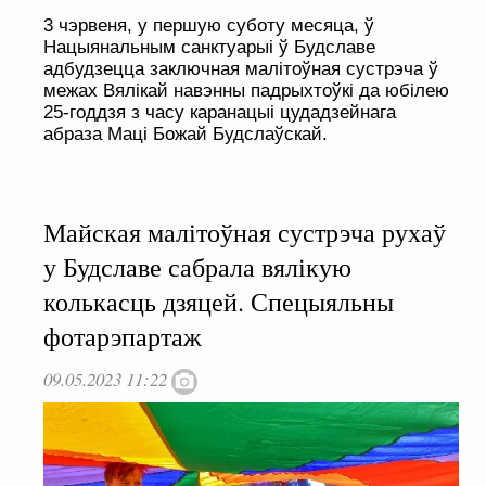
3 чэрвеня, у першую суботу месяца, ў
Нацыянальным санктуарыі ў Будславе
адбудзецца заключная малітоўная сустрэча ў
межах Вялікай навэнны падрыхтоўкі да юбілею
25-годдзя з часу каранацыі цудадзейнага
абраза Маці Божай Будслаўскай.
Майская малітоўная сустрэча рухаў
у Будславе сабрала вялікую
колькасць дзяцей. Спецыяльны
фотарэпартаж
09.05.2023 11:22