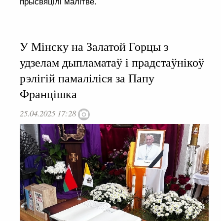
прысвяцілі малітве.
У Мінску на Залатой Горцы з
удзелам дыпламатаў і прадстаўнікоў
рэлігій памаліліся за Папу
Францішка
25.04.2025 17:28