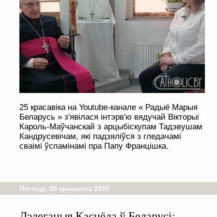
25 красавіка на Youtube-канале « Радыё Марыя
Беларусь » з'явілася інтэрв'ю вядучай Вікторыі
Кароль-Маўчанскай з арцыбіскупам Тадэвушам
Кандрусевічам, які падзяліўся з гледачамі
сваімі ўспамінамі пра Папу Францішка.
Пятніца, 25 красавіка 2025
Дэлегацыя Касцёла ў Беларусі: