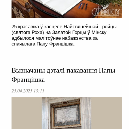
25 красавіка ў касцеле Найсвяцейшай Тройцы
(святога Роха) на Залатой Горцы ў Мінску
адбылося малітоўнае набажэнства за
спачылага Папу Францішка.
Вызначаны дэталі пахавання Папы
Францішка
25.04.2025 13:11