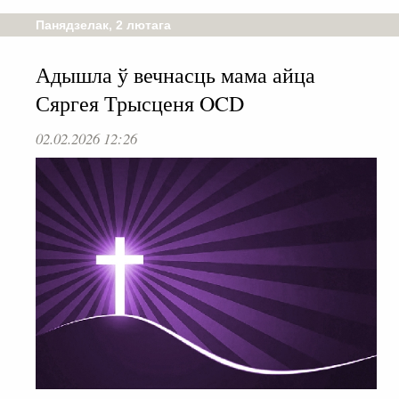
Панядзелак, 2 лютага
Адышла ў вечнасць мама айца
Сяргея Трысценя OCD
02.02.2026 12:26