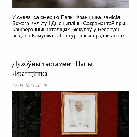
У сувязі са смерцю Папы Францішка Камісія
Божага Культу і Дысцыпліны Сакрамэнтаў пры
Канферэнцыі Каталіцкіх Біскупаў у Беларусі
выдала Камунікат аб літургічных прадпісаннях.
Духоўны тэстамент Папы
Францішка
22.04.2025 16:29