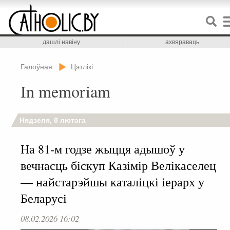
дашлі навіну
ахвяраваць
Галоўная
Цэтлікі
In memoriam
Нядзеля, 8 лютага
На 81-м годзе жыцця адышоў у
вечнасць біскуп Казімір Велікаселец
— найстарэйшы каталіцкі іерарх у
Беларусі
08.02.2026 16:02