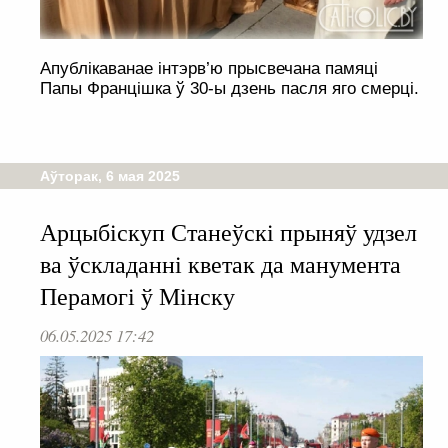
Апублікаванае інтэрв’ю прысвечана памяці
Папы Францішка ў 30-ы дзень пасля яго смерці.
Аўторак, 6 мая 2025
Арцыбіскуп Станеўскі прыняў удзел
ва ўскладанні кветак да манумента
Перамогі ў Мінску
06.05.2025 17:42