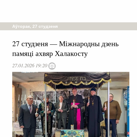
Аўторак, 27 студзеня
27 студзеня — Міжнародны дзень
памяці ахвяр Халакосту
27.01.2026 19:20