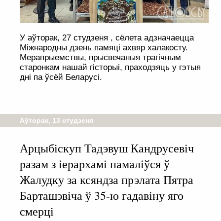
У аўторак, 27 студзеня , сёлета адзначаецца
Міжнародны дзень памяці ахвяр халакосту.
Мерапрыемствы, прысвечаныя трагічным
старонкам нашай гісторыі, праходзяць у гэтыя
дні па ўсёй Беларусі.
Аўторак, 13 студзеня
Арцыбіскуп Тадэвуш Кандрусевіч
разам з іерархамі памаліўся ў
Жалудку за ксяндза прэлата Пятра
Барташэвіча ў 35-ю гадавіну яго
смерці