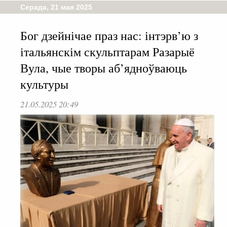
Серада, 21 мая 2025
Бог дзейнічае праз нас: інтэрв’ю з
італьянскім скульптарам Разарыё
Вула, чые творы аб’ядноўваюць
культуры
21.05.2025 20:49