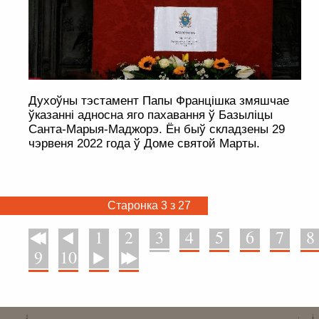
Духоўны тэстамент Папы Францішка змяшчае
ўказанні адносна яго пахавання ў Базыліцы
Санта-Марыя-Маджорэ. Ён быў складзены 29
чэрвеня 2022 года ў Доме святой Марты.
Старонка 3 з 27
1
2
3
4
5
6
7
8
У пачатак
Назад
9
10
Наперад
У канец
. . . . . . . . . . . . . . . . . . . . . . . . . . . . . . . . . . . . . . . . . . . . . . . . . . . . . . . . . . . . .