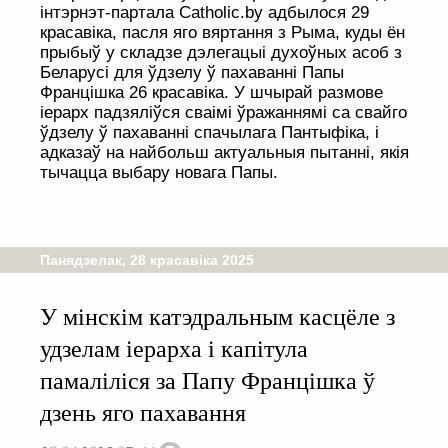
інтэрнэт-партала Catholic.by адбылося 29
красавіка, пасля яго вяртання з Рыма, куды ён
прыбыў у складзе дэлегацыі духоўных асоб з
Беларусі для ўдзелу ў пахаванні Папы
Францішка 26 красавіка. У шчырай размове
іерарх падзяліўся сваімі ўражаннямі са свайго
ўдзелу ў пахаванні спачылага Пантыфіка, і
адказаў на найбольш актуальныя пытанні, якія
тычацца выбару новага Папы.
Панядзелак, 28 красавіка 2025
У мінскім катэдральным касцёле з
удзелам іерарха і капітула
памаліліся за Папу Францішка ў
дзень яго пахавання