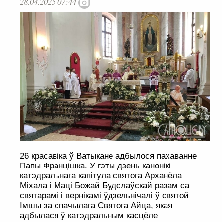
28.04.2025 07:44
26 красавіка ў Ватыкане адбылося пахаванне
Папы Францішка. У гэты дзень канонікі
катэдральнага капітула святога Арханёла
Міхала і Маці Божай Будслаўскай разам са
святарамі і вернікамі ўдзельнічалі ў святой
Імшы за спачылага Святога Айца, якая
адбылася ў катэдральным касцёле