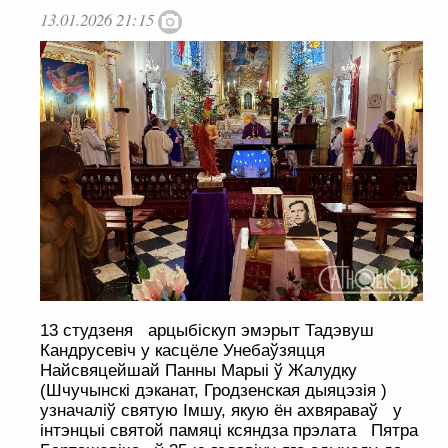
13.01.2026 21:15
13 студзеня арцыбіскуп эмэрыт Тадэвуш
Кандрусевіч у касцёле Унебаўзяцця
Найсвяцейшай Панны Марыі ў Жалудку
(Шчучынскі дэканат, Гродзенская дыяцэзія )
узначаліў святую Імшу, якую ён ахвяраваў у
інтэнцыі святой памяці ксяндза прэлата Пятра