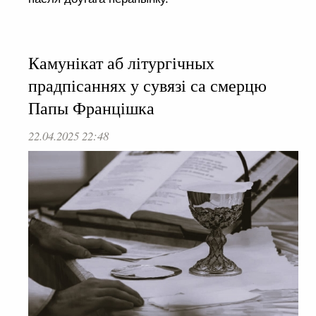
Камунікат аб літургічных
прадпісаннях у сувязі са смерцю
Папы Францішка
22.04.2025 22:48