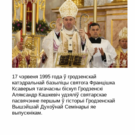
17 чэрвеня 1995 года ў гродзенскай
катэдральнай базыліцы святога Францішка
Ксаверыя тагачасны біскуп Гродзенскі
Аляксандр Кашкевіч удзяліў святарскае
пасвячэнне першым ў гісторыі Гродзенскай
Вышэйшай Духоўнай Семінарыі яе
выпускнікам.