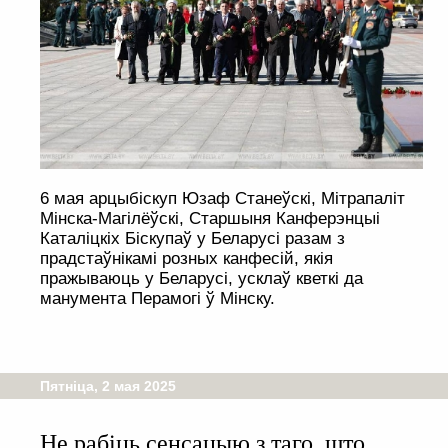
6 мая арцыбіскуп Юзаф Станеўскі, Мітрапаліт
Мінска-Магілёўскі, Старшыня Канферэнцыі
Каталіцкіх Біскупаў у Беларусі разам з
прадстаўнікамі розных канфесій, якія
пражываюць у Беларусі, усклаў кветкі да
манумента Перамогі ў Мінску.
Пятніца, 2 мая 2025
Не рабіць сенсацыю з таго, што