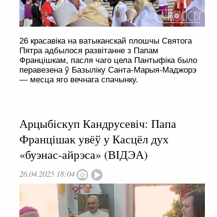
26 красавіка на ватыканскай плошчы Святога
Пятра адбылося развітанне з Папам
Францішкам, пасля чаго цела Пантыфіка было
перавезена ў Базыліку Санта-Марыя-Маджорэ
— месца яго вечнага спачынку.
Арцыбіскуп Кандрусевіч: Папа
Францішак увёў у Касцёл дух
«буэнас-айрэса» (ВІДЭА)
26.04.2025 18:04