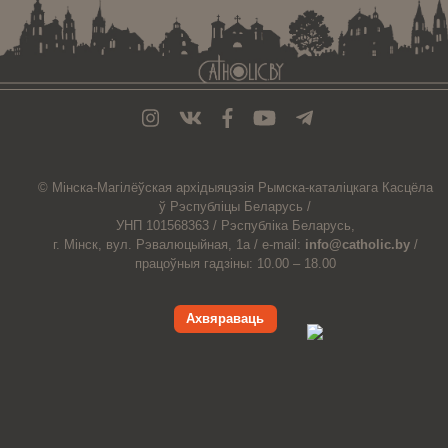
© Мiнска-Магiлёўская
архiдыяцэзiя
Рымска-каталіцкага
Касцёла
ў Рэспубліцы Беларусь /
УНП 101568363 /
Рэспубліка Беларусь,
г. Мінск, вул. Рэвалюцыйная, 1а /
e-mail:
info@catholic.by
/
працоўныя гадзіны: 10.00 – 18.00
Ахвяраваць