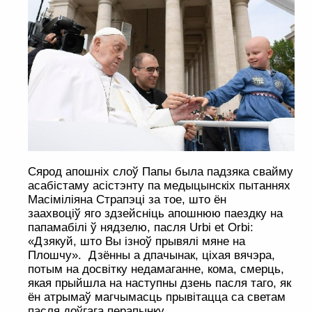
Сярод апошніх слоў Папы была падзяка свайму
асабістаму асістэнту па медыцынскіх пытаннях
Масіміліяна Страпэці за тое, што ён
заахвоціў яго здзейсніць апошнюю паездку на
папамабілі ў нядзелю, пасля Urbi et Orbi:
«Дзякуй, што Вы ізноў прывялі мяне на
Плошчу». Дзённы а дпачынак, ціхая вячэра,
потым на досвітку недамаганне, кома, смерць,
якая прыйшла на наступны дзень пасля таго, як
ён атрымаў магчымасць прывітацца са светам
пасля доўгага перапынку.