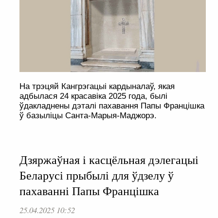
На трэцяй Кангрэгацыі кардыналаў, якая
адбылася 24 красавіка 2025 года, былі
ўдакладнены дэталі пахавання Папы Францішка
ў базыліцы Санта-Марыя-Маджорэ.
Дзяржаўная і касцёльная дэлегацыі
Беларусі прыбылі для ўдзелу ў
пахаванні Папы Францішка
25.04.2025 10:52