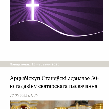
Панядзелак, 16 чэрвеня 2025
Арцыбіскуп Станеўскі адзначае 30-
ю гадавіну святарскага пасвячэння
17.06.2025 01:46