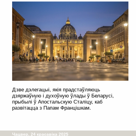
Дзве дэлегацыі, якія прадстаўляюць
дзяржаўную і духоўную ўлады ў Беларусі,
прыбылі ў Апостальскую Сталіцу, каб
развітацца з Папам Францішкам.
Чацвер, 24 красавіка 2025