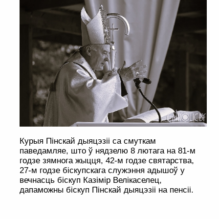
Курыя Пінскай дыяцэзіі са смуткам
паведамляе, што ў нядзелю 8 лютага на 81-м
годзе зямнога жыцця, 42-м годзе святарства,
27-м годзе біскупскага служэння адышоў у
вечнасць біскуп Казімір Велікаселец,
дапаможны біскуп Пінскай дыяцэзіі на пенсіі.