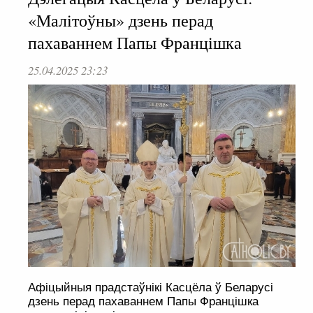
«Малітоўны» дзень перад
пахаваннем Папы Францішка
25.04.2025 23:23
Афіцыйныя прадстаўнікі Касцёла ў Беларусі
дзень перад пахаваннем Папы Францішка