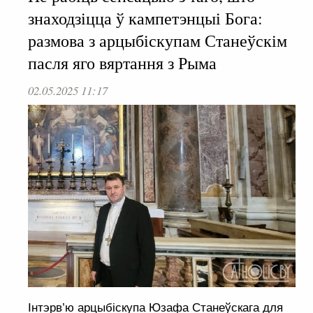
знаходзіцца ў кампетэнцыі Бога:
размова з арцыбіскупам Станеўскім
пасля яго вяртання з Рыма
02.05.2025 11:17
Інтэрв’ю арцыбіскупа Юзафа Станеўскага для