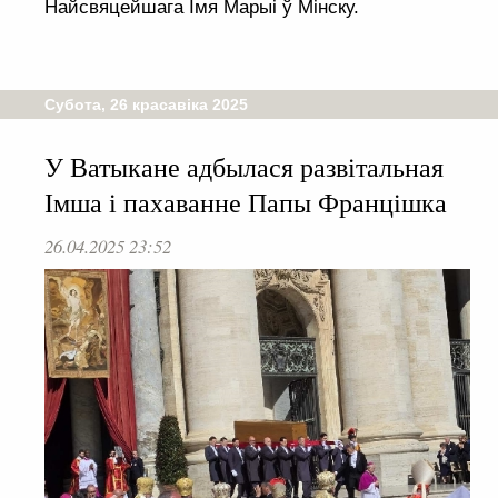
Найсвяцейшага Імя Марыі ў Мінску.
Субота, 26 красавіка 2025
У Ватыкане адбылася развітальная
Імша і пахаванне Папы Францішка
26.04.2025 23:52