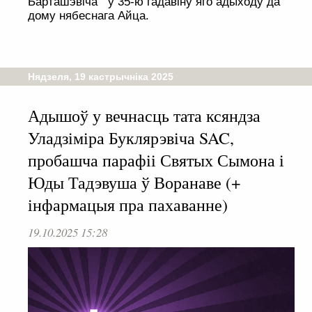
Барташэвіча ў 35-ю гадавіну яго адыходу да
дому нябеснага Айца.
Нядзеля, 19 кастрычніка 2025
Адышоў у вечнасць тата ксяндза
Уладзіміра Буклярэвіча SAC,
пробашча парафіі Святых Сымона і
Юды Тадэвуша ў Воранаве (+
інфармацыя пра пахаванне)
19.10.2025 15:28