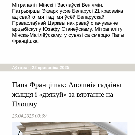
Мітрапаліт Мінскі і Заслаўскі Веніямін,
Патрыяршы Экзарх усяе Беларусі 21 красавіка
ад свайго імя і ад імя ўсёй Беларускай
Праваслаўнай Царквы накіраваў спачуванне
арцыбіскупу Юзафу Станеўскаму, Мітрапаліту
Мінска-Магілёўскаму, у сувязі са смерцю Папы
Францішка.
Аўторак, 22 красавіка 2025
Папа Францішак: Апошнія гадзіны
жыцця і «дзякуй» за вяртанне на
Плошчу
23.04.2025 00:39