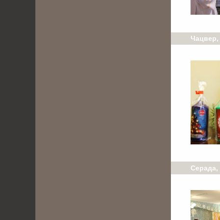
Чацвер,
Серада,