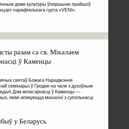
раённым доме культуры ўпершыню прайшоў
цэрт парафіяльнага гурта «VENI».
ысты разам са св. Мікалаем
рнасці ў Каменцы
дзячых святаў Божага Нараджэння
й семінарыі ў Гродне на чале з духоўным
едалі Дом міласэрнасці ў Каменцы —
ых, якімі апякуюцца манахіні з супольнасці
ыбыў у Беларусь