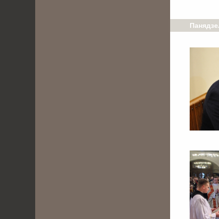
Панядзел