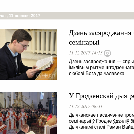
ак, 11 снежня 2017
Дзень засяроджання 
семінарыі
11.12.2017 14:13
Дзень засяроджання — спрыя
імклівым рытме штодзённага 
любові Бога да чалавека.
У Гродзенскай дыяцэ
11.12.2017 08:31
Дыяканскае пасвячэнне тро
семінарыі ў Гродне ўдзяліў б
Дыяканамі сталі Раман Вайця