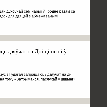
й духоўнай семінарыі ў Гродне разам са
адок для дзяцей з абмежаванымі
ць дзяўчат на Днi цiшынi ў
зус з Гудагая запрашаюць дзяўчат на дні
 на тэму «Затрымайся, паслухай у цiшынi»