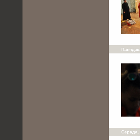
Панядзе
Серада, 