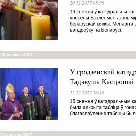
20.12.2017 08:56
19 снежня ў катэдральны ка
унесены Бэтлеемскі агонь мір
беларускай мяжы. Менавіта 
вандроўку па Беларусі.
 15 снежня 2017
У гродзенскай катэдр
Тадэвуша Касцюшкі
15.12.2017 16:10
15 снежня ў катэдральным к
была адкрыта табліца ў гона
благаслаўленне табліцы был
 13 снежня 2017