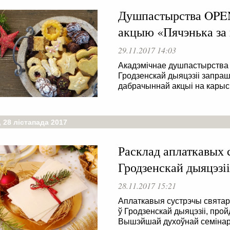
Душпастырства OPEN
акцыю «Пячэнька за
29.11.2017 14:03
Акадэмічнае душпастырства 
Гродзенскай дыяцэзіі запраша
дабрачыннай акцыі на карыс
 28 лістапада 2017
Расклад аплаткавых 
Гродзенскай дыяцэзіі
28.11.2017 15:21
Аплаткавыя сустрэчы святаро
ў Гродзенскай дыяцэзіі, прой
Вышэйшай духоўнай семінары