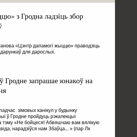
цю» з Гродна ладзіць збор
ў
анова «Цэнтр дапамогі жыццю» праводзіць
дарункаў для дарослых.
ў Гродне запрашае юнакоў на
ня
 падчас зімовых канікул у будынку
і ў Гродне пройдуць рэкалекцыі
а тэму «Не бойцеся! Абвяшчаю вам вялікую
віда, нарадзіўся нам Збаўца... » (пар Лк