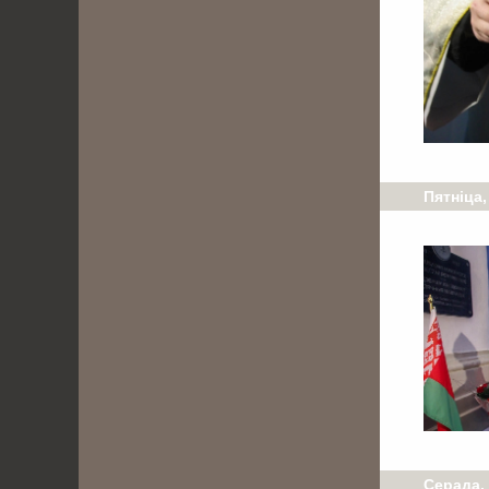
Пятніца,
Серада,