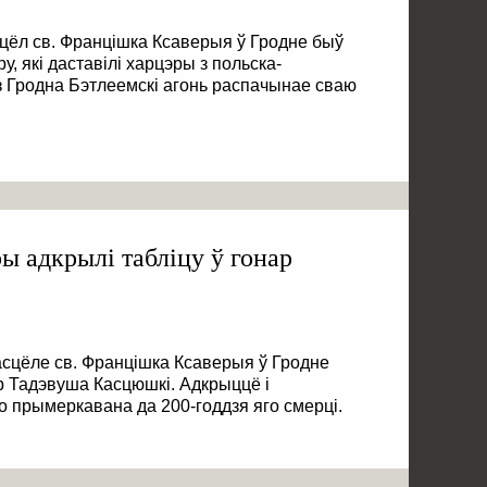
сцёл св. Францішка Ксаверыя ў Гродне быў
у, які даставілі харцэры з польска-
з Гродна Бэтлеемскі агонь распачынае сваю
ы адкрылі табліцу ў гонар
асцёле св. Францішка Ксаверыя ў Гродне
р Тадэвуша Касцюшкі. Адкрыццё і
о прымеркавана да 200-годдзя яго смерці.