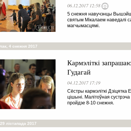
06.12.2017 12:58
5 снежня навучэнцы Вышэйша
святым Мікалаем наведалі с
магчымасцямі.
лак, 4 снежня 2017
Кармэлiткi запрашаю
Гудагай
04.12.2017 17:19
Сёстры кармэліткі Дзіцятка Е
цішыні. Малітоўная сустрэча
пройдзе 8-10 снежня.
29 лістапада 2017