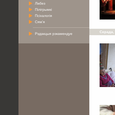
Лікбез
Пілігрымкі
Псіхалогія
Сям'я
Серада,
Рэдакцыя рэкамендуе