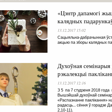
«Цэнтр дапамогі жыц
калядных падарунка
13.12.2017 15:02
Сацыяльна-дабрачынная ўст
акцыю па зборы калядных па
Духоўная семінарыя 
рэкалекцыі паклікан
13.12.2017 12:16
З 5 па 7 студзеня 2018 года
Вышэйшай духоўнай семінары
«Распазнанне паклікання» н
радасць... сёння ў горадзе Да
2,10-11).