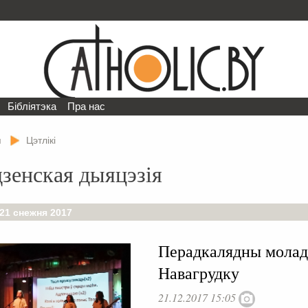
Бібліятэка
Пра нас
я
Цэтлікі
зенская дыяцэзія
21 снежня 2017
Перадкалядны молад
Навагрудку
21.12.2017 15:05