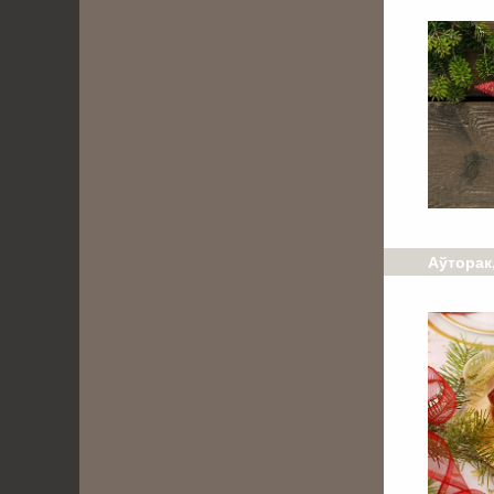
Аўторак,