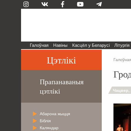
Галоўная
Навіны
Касцёл у Беларусі
Літургія
Цэтлікі
Галоўна
Грод
Прапанаваныя
цэтлікі
Чацвер, 
Абарона жыцця
Біблія
Каляндар