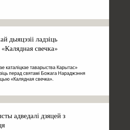
ай дыяцэзіі ладзіць
«Калядная свечка»
нае каталіцкае таварыства Карытас»
дзіць перад святамі Божага Нараджэння
цыю «Калядная свечка».
сты адведалі дзяцей з
ця