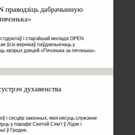
 праводзіць дабрачынную
 пячэнька»
студэнтаў і старэйшай моладзі OPEN
е ўсіх вернікаў паўдзельнічаць у
ць хворых дзяцей «Пячэнька за пячэнька».
сустрэч духавенства
ў i сясцёр законных, якія нясуць служэнне
дуць у парафіі Святой Сям’і ў Лідзе і
і ў Гродне.