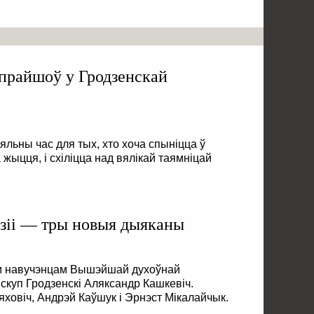
прайшоў у Гродзенскай
льны час для тых, хто хоча спыніцца ў
жыцця, і схіліцца над вялікай таямніцай
зіі — тры новыя дыяканы
м навучэнцам Вышэйшай духоўнай
іскуп Гродзенскі Аляксандр Кашкевіч.
ховіч, Андрэй Каўшук і Эрнэст Мікалайчык.