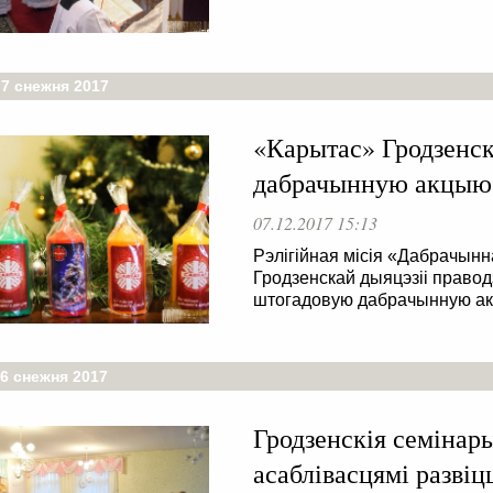
 7 снежня 2017
«Карытас» Гродзенск
дабрачынную акцыю 
07.12.2017 15:13
Рэлігійная місія «Дабрачын
Гродзенскай дыяцэзіі право
штогадовую дабрачынную ак
 6 снежня 2017
Гродзенскія семінары
асаблівасцямі развіц