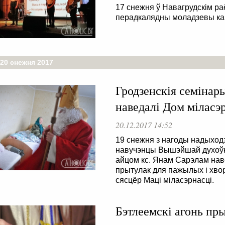
17 снежня ў Навагрудскім 
перадкалядны моладзевы кан
 20 снежня 2017
Гродзенскія семінар
наведалі Дом міласэ
20.12.2017 14:52
19 cнежня з нагоды надыхо
навучэнцы Вышэйшай духоўна
айцом кс. Янам Сарэлам нав
прытулак для пажылых і хвор
сясцёр Маці міласэрнасці.
Бэтлеемскі агонь пр