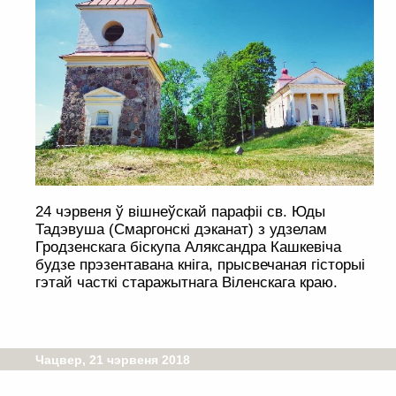
24 чэрвеня ў вішнеўскай парафіі св. Юды
Тадэвуша (Смаргонскі дэканат) з удзелам
Гродзенскага біскупа Аляксандра Кашкевіча
будзе прэзентавана кніга, прысвечаная гісторыі
гэтай часткі старажытнага Віленскага краю.
Чацвер, 21 чэрвеня 2018