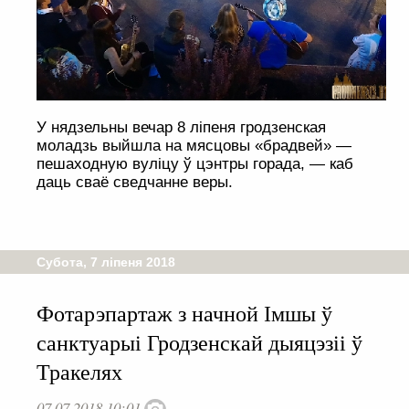
У нядзельны вечар 8 ліпеня гродзенская
моладзь выйшла на мясцовы «брадвей» —
пешаходную вуліцу ў цэнтры горада, — каб
даць сваё сведчанне веры.
Субота, 7 ліпеня 2018
Фотарэпартаж з начной Імшы ў
санктуарыі Гродзенскай дыяцэзіі ў
Тракелях
07.07.2018 10:01