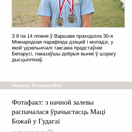
З 8 па 14 ліпеня ў Варшаве праходзіла 30-я
Міжнародная парафіяда дзяцей і моладзі, у
якой удзельнічалі таксама прадстаўнікі
Беларусі, паказаўшы добрыя вынікі ў шэрагу
дысцыплінаў.
Нядзеля, 15 ліпеня 2018
Фотафакт: з начной залевы
распачалася ўрачыстасць Маці
Божай у Гудагаі