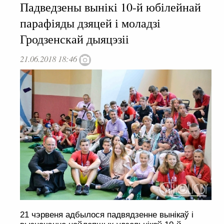
Падведзены вынікі 10-й юбілейнай
парафіяды дзяцей і моладзі
Гродзенскай дыяцэзіі
21.06.2018 18:46
21 чэрвеня адбылося падвядзенне вынікаў і