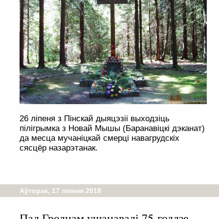
26 ліпеня з Пінскай дыяцэзіі выходзіць
пілігрымка з Новай Мышы (Баранавіцкі дэканат)
да месца мучаніцкай смерці навагрудскіх
сясцёр назарэтанак.
Аўторак, 17 ліпеня 2018
Пад Гроднам ушанавалі 75-годдзе