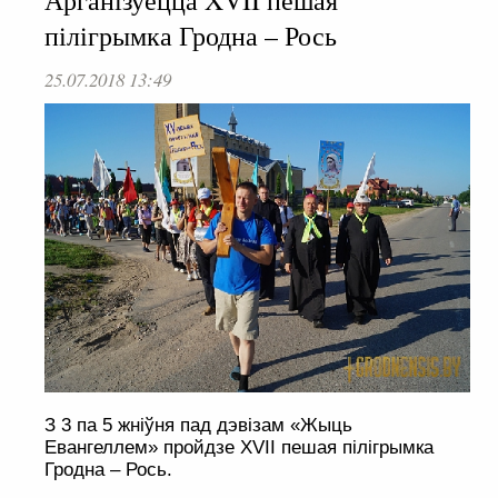
Арганізуецца XVII пешая
пілігрымка Гродна – Рось
25.07.2018 13:49
З 3 па 5 жніўня пад дэвізам «Жыць
Евангеллем» пройдзе XVII пешая пілігрымка
Гродна – Рось.