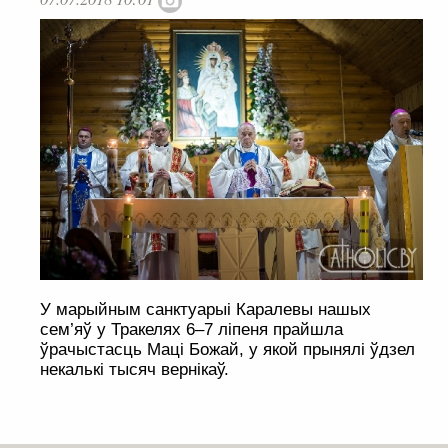
У марыйным санктуарыі Каралевы нашых
сем’яў у Тракелях 6–7 ліпеня прайшла
ўрачыстасць Маці Божай, у якой прынялі ўдзел
некалькі тысяч вернікаў.