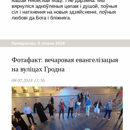
нашай Нябеснай Маці. І не дарэмна. Мы
вярнуліся адноўленыя целам і душой, поўныя
сіл і натхнення на новыя здзяйсненні, поўныя
любові да Бога і бліжняга.
Панядзелак, 9 ліпеня 2018
Фотафакт: вечаровая евангелізацыя
на вуліцах Гродна
09.07.2018 13:56