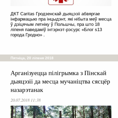
ДКТ Caritas Гродзенскай дыяцэзіі абвяргае
інфармацыю пра інцыдэнт, які нібыта меў месца
ў дзіцячым летніку ў Польшчы, пра што 18
ліпеня паведаміў інтэрнэт-рэсурс «Блог s13
города Гродно» .
Пятніца, 20 ліпеня 2018
Арганізуецца пілігрымка з Пінскай
дыяцэзіі да месца мучаніцтва сясцёр
назарэтанак
20.07.2018 11:38