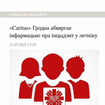
Субота, 21 ліпеня 2018
«Caritas» Гродна абвяргае
інфармацыю пра інцыдэнт у летніку
21.07.2018 13:03