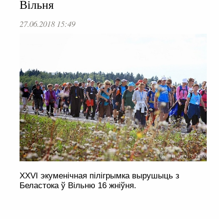
Вільня
27.06.2018 15:49
XXVІ экуменічная пілігрымка вырушыць з
Беластока ў Вільню 16 жніўня.