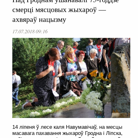
смерці мясцовых жыхароў —
ахвяраў нацызму
17.07.2018 09:16
14 ліпеня ў лесе каля Навумавічаў, на месцы
масавага пахавання жыхароў Гродна і Ліпска,