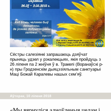
Сёстры салезіянкі запрашаюць дзяўчат
прыняць удзел у рэкалекцыях, якія пройдуць з
26 ліпеня па 2 жніўня ў в. Тракелі (Воранаўскі р-
н) пры Гродзенскім дыяцэзіяльным санктуарыі
Маці Божай Каралевы нашых сем’яў.
Аўторак, 10 ліпеня 2018
«Мы вярнуліся адноўленыя целам і