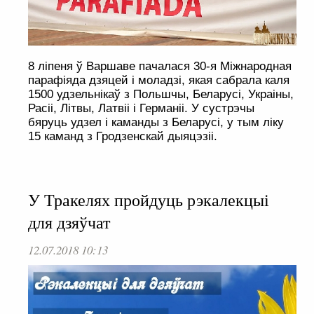
8 ліпеня ў Варшаве пачалася 30-я Міжнародная
парафіяда дзяцей і моладзі, якая сабрала каля
1500 удзельнікаў з Польшчы, Беларусі, Украіны,
Расіі, Літвы, Латвіі і Германіі. У сустрэчы
бяруць удзел і каманды з Беларусі, у тым ліку
15 каманд з Гродзенскай дыяцэзіі.
У Тракелях пройдуць рэкалекцыі
для дзяўчат
12.07.2018 10:13