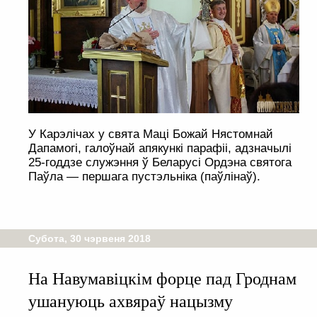
У Карэлічах у свята Маці Божай Нястомнай
Дапамогі, галоўнай апякункі парафіі, адзначылі
25-годдзе служэння ў Беларусі Ордэна святога
Паўла — першага пустэльніка (паўлінаў).
Субота, 30 чэрвеня 2018
На Навумавіцкім форце пад Гроднам
ушануюць ахвяраў нацызму