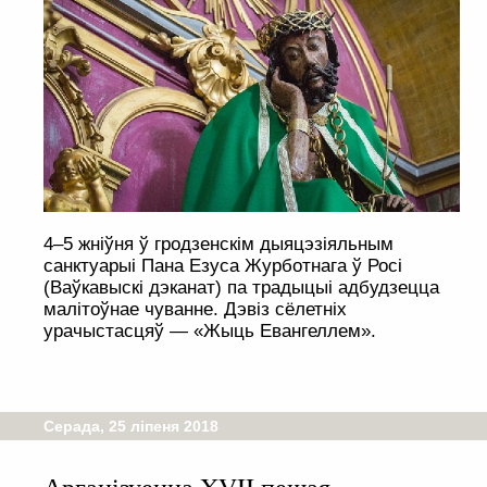
4–5 жніўня ў гродзенскім дыяцэзіяльным
санктуарыі Пана Езуса Журботнага ў Росі
(Ваўкавыскі дэканат) па традыцыі адбудзецца
малітоўнае чуванне. Дэвіз сёлетніх
урачыстасцяў — «Жыць Евангеллем».
Серада, 25 ліпеня 2018