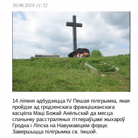
30.06.2018 11:52
14 ліпеня адбудзецца IV Пешая пілігрымка, якая
пройдзе ад гродзенскага францішканскага
касцёла Маці Божай Анёльскай да месца
спачынку расстраляных гітлераўцамі жыхароў
Гродна і Ліпска на Навумавіцкім форце.
Завершыцца пілігрымка св. Імшой.