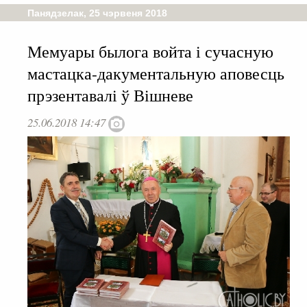
Панядзелак, 25 чэрвеня 2018
Мемуары былога войта і сучасную
мастацка-дакументальную аповесць
прэзентавалі ў Вішневе
25.06.2018 14:47