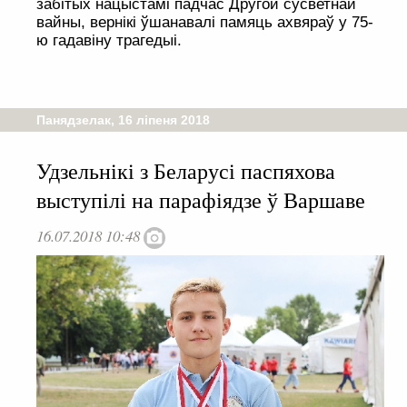
забітых нацыстамі падчас Другой сусветнай
вайны, вернікі ўшанавалі памяць ахвяраў у 75-
ю гадавіну трагедыі.
Панядзелак, 16 ліпеня 2018
Удзельнікі з Беларусі паспяхова
выступілі на парафіядзе ў Варшаве
16.07.2018 10:48