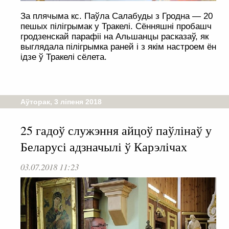
За плячыма кс. Паўла Салабуды з Гродна — 20
пешых пілігрымак у Тракелі. Сённяшні пробашч
гродзенскай парафіі на Альшанцы расказаў, як
выглядала пілігрымка раней і з якім настроем ён
ідзе ў Тракелі сёлета.
Аўторак, 3 ліпеня 2018
25 гадоў служэння айцоў паўлінаў у
Беларусі адзначылі ў Карэлічах
03.07.2018 11:23