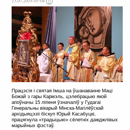
15.07.2018 05:04
Працэсія і святая Імша на ўшанаванне Маці
Божай з гары Кармэль, цэлебрацыю якой
апоўначы 15 ліпеня ўзначаліў у Гудагаі
Генеральны вікарый Мінска-Магілёўскай
архідыяцэзіі біскуп Юрый Касабуцкі,
працягнула «традыцыю» сёлетніх дажджлівых
марыйных фэстаў.