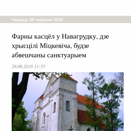
Чацвер, 28 чэрвеня 2018
Фарны касцёл у Навагрудку, дзе
хрысцілі Міцкевіча, будзе
абвешчаны санктуарыем
28.06.2018 11:55