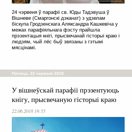
24 чэрвеня ў парафіі св. Юды Тадэвуша ў
Вішневе (Смаргонскі дэканат) з удзелам
біскупа Гродзенскага Аляксандра Кашкевіча у
межах парафіяльнага фэсту прайшла
прэзентацыя кнігі, прысвечанай гісторыі краю і
людзям, чый лёс быў звязаны з гэтымі
мясцінамі.
Пятніца, 22 чэрвеня 2018
У вішнеўскай парафіі прэзентуюць
кнігу, прысвечаную гісторыі краю
22.06.2018 19:55