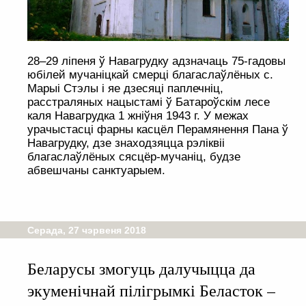
28–29 ліпеня ў Навагрудку адзначаць 75-гадовы
юбілей мучаніцкай смерці благаслаўлёных с.
Марыі Стэлы і яе дзесяці паплечніц,
расстраляных нацыстамі ў Батароўскім лесе
каля Навагрудка 1 жніўня 1943 г. У межах
урачыстасці фарны касцёл Перамянення Пана ў
Навагрудку, дзе знаходзяцца рэліквіі
благаслаўлёных сясцёр-мучаніц, будзе
абвешчаны санктуарыем.
Серада, 27 чэрвеня 2018
Беларусы змогуць далучыцца да
экуменічнай пілігрымкі Беласток –