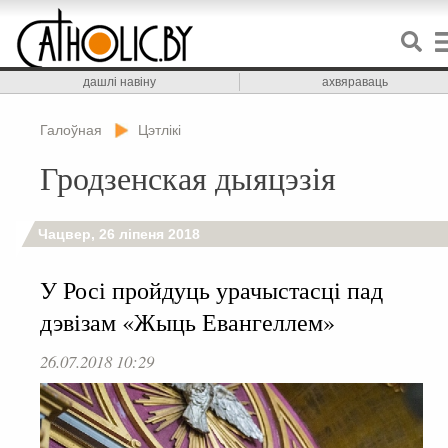
дашлі навіну
ахвяраваць
Галоўная
Цэтлікі
Гродзенская дыяцэзія
Чацвер, 26 ліпеня 2018
У Росі пройдуць урачыстасці пад
дэвізам «Жыць Евангеллем»
26.07.2018 10:29