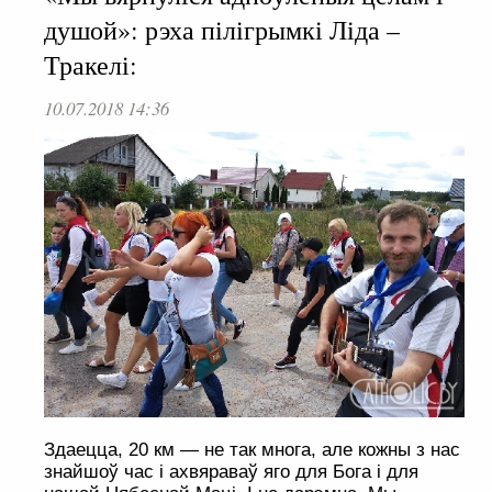
душой»: рэха пілігрымкі Ліда –
Тракелі:
10.07.2018 14:36
Здаецца, 20 км — не так многа, але кожны з нас
знайшоў час і ахвяраваў яго для Бога і для