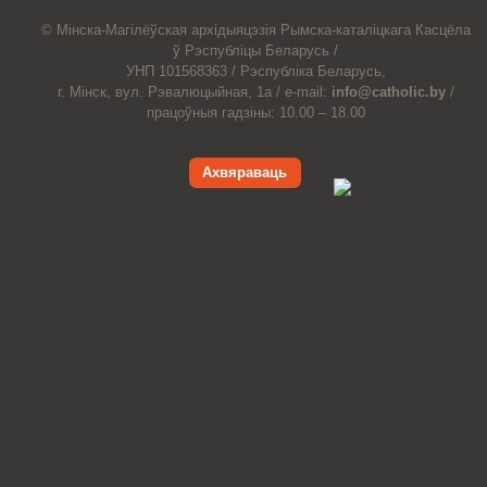
© Мiнска-Магiлёўская
архiдыяцэзiя
Рымска-каталіцкага
Касцёла
ў Рэспубліцы Беларусь /
УНП 101568363 /
Рэспубліка Беларусь,
г. Мінск, вул. Рэвалюцыйная, 1а /
e-mail:
info@catholic.by
/
працоўныя гадзіны: 10.00 – 18.00
Ахвяраваць