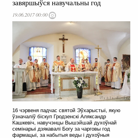
завяршыўся навучальны год
19.06.2017 00:00
16 чэрвеня падчас святой Эўхарыстыі, якую
ўзначаліў біскуп Гродзенскі Аляксандр
Кашкевіч, навучэнцы Вышэйшай духоўнай
семінарыі дзякавалі Богу за чарговы год
фармацыі, за набытыя веды і духоўныя