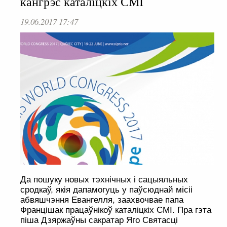
кангрэс каталіцкіх СМІ
19.06.2017 17:47
Да пошуку новых тэхнічных і сацыяльных
сродкаў, якія дапамогуць у паўсюднай місіі
абвяшчэння Евангелля, заахвочвае папа
Францішак працаўнікоў каталіцкіх СМІ. Пра гэта
піша Дзяржаўны сакратар Яго Святасці