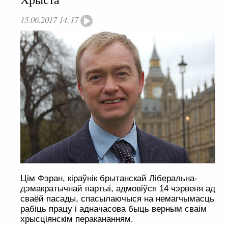
15.06.2017 14:17
Цім Фэран, кіраўнік брытанскай Ліберальна-
дэмакратычнай партыі, адмовіўся 14 чэрвеня ад
сваёй пасады, спасылаючыся на немагчымасць
рабіць працу і адначасова быць верным сваім
хрысціянскім перакананням.