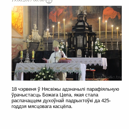
18 чэрвеня ў Нясвіжы адзначылі парафіяльную
ўрачыстасць Божага Цела, якая стала
распачаццем духоўнай падрыхтоўкі да 425-
годдзя мясцовага касцёла.