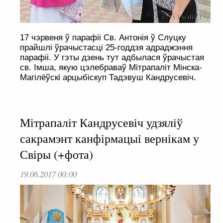
17 чэрвеня ў парафіі Св. Антонія ў Слуцку
прайшлі ўрачыстасці 25-годдзя адраджэння
парафіі. У гэты дзень тут адбылася ўрачыстая
св. Імша, якую цэлебраваў Мітрапаліт Мінска-
Магілёўскі арцыбіскуп Тадэвуш Кандрусевіч.
Мітрапаліт Кандрусевіч удзяліў
сакрамэнт канфірмацыі вернікам у
Свіры (+фота)
19.06.2017 00:00