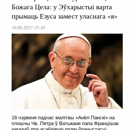
Божага Цела: у Эўхарыстыі варта
прымаць Езуса замест уласнага «я»
19.06.2017 15:10
18 чэрвеня падчас малітвы «Анёл Панскі» на
плошчы Чв. Пятра ў Ватыкане папа Францішак
нагадаў пра асаблівую ролю ўрачыстасці