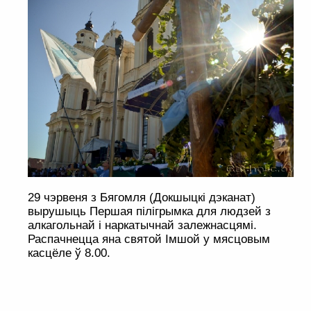
29 чэрвеня з Бягомля (Докшыцкі дэканат)
вырушыць Першая пілігрымка для людзей з
алкагольнай і наркатычнай залежнасцямі.
Распачнецца яна святой Імшой у мясцовым
касцёле ў 8.00.