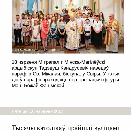
18 чэрвеня Мітрапаліт Мінска-Магілёўскі
арцыбіскуп Тадэвуш Кандрусевіч наведаў
парафію Св. Мікалая, біскупа, у Свіры. У гэтыя
дні ў парафіі праходзіць перэгрынацыя фігуры
Маці Божай Фацімскай.
Пятніца, 16 чэрвеня 2017
Тысячы католікаў прайшлі вуліцамі