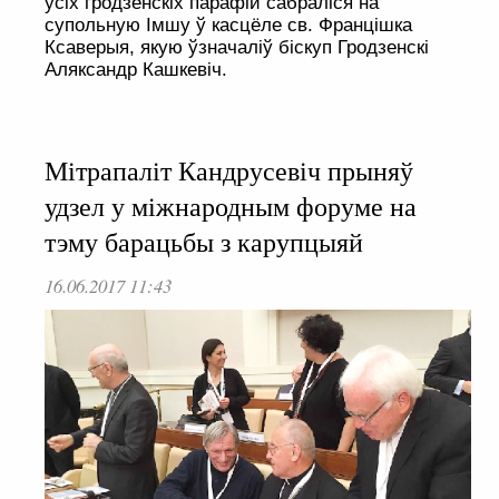
усіх гродзенскіх парафій сабраліся на
супольную Імшу ў касцёле св. Францішка
Ксаверыя, якую ўзначаліў біскуп Гродзенскі
Аляксандр Кашкевіч.
Мітрапаліт Кандрусевіч прыняў
удзел у міжнародным форуме на
тэму барацьбы з карупцыяй
16.06.2017 11:43