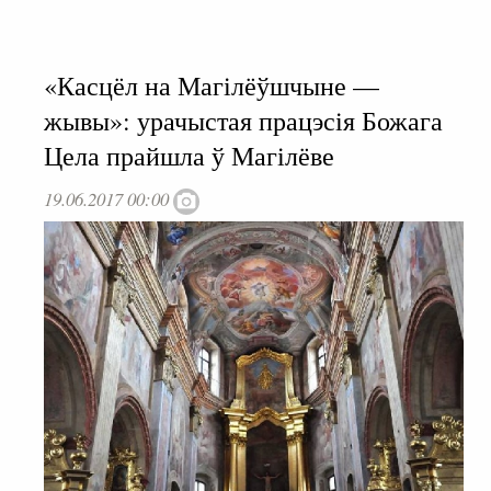
«Касцёл на Магілёўшчыне —
жывы»: урачыстая працэсія Божага
Цела прайшла ў Магілёве
19.06.2017 00:00