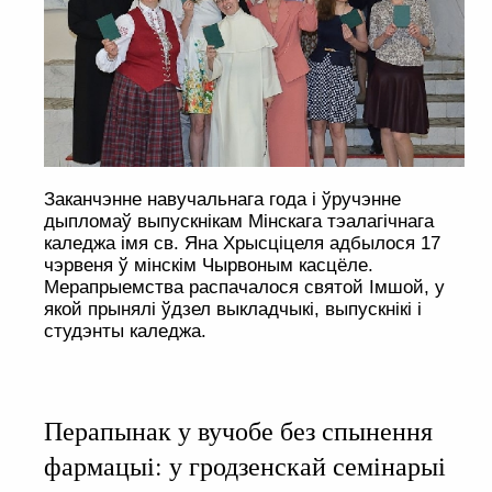
Заканчэнне навучальнага года і ўручэнне
дыпломаў выпускнікам Мінскага тэалагічнага
каледжа імя св. Яна Хрысціцеля адбылося 17
чэрвеня ў мінскім Чырвоным касцёле.
Мерапрыемства распачалося святой Імшой, у
якой прынялі ўдзел выкладчыкі, выпускнікі і
студэнты каледжа.
Перапынак у вучобе без спынення
фармацыі: у гродзенскай семінарыі