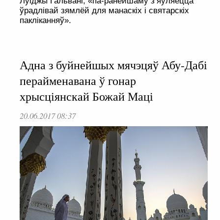
Луіджы Гальвані, «па-ранейшаму з’яўляецца
ўрадлівай зямлёй для манаскіх і святарскіх
пакліканняў».
Адна з буйнейшых мячэцяў Абу-Дабі
перайменавана ў гонар
хрысціянскай Божай Маці
20.06.2017 08:37