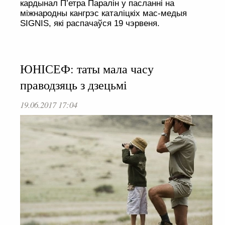
кардынал П’етра Паралін у пасланні на
міжнародны кангрэс каталіцкіх мас-медыя
SIGNIS, які распачаўся 19 чэрвеня.
ЮНІСЕФ: таты мала часу
праводзяць з дзецьмі
19.06.2017 17:04