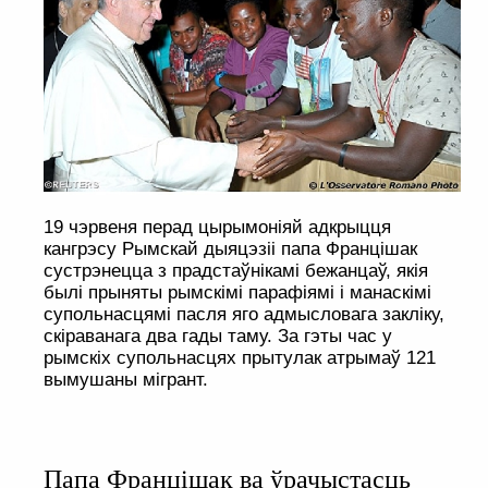
19 чэрвеня перад цырымоніяй адкрыцця
кангрэсу Рымскай дыяцэзіі папа Францішак
сустрэнецца з прадстаўнікамі бежанцаў, якія
былі прыняты рымскімі парафіямі і манаскімі
супольнасцямі пасля яго адмысловага закліку,
скіраванага два гады таму. За гэты час у
рымскіх супольнасцях прытулак атрымаў 121
вымушаны мігрант.
Папа Францішак ва ўрачыстасць