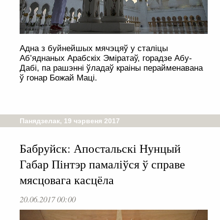
Адна з буйнейшых мячэцяў у сталіцы
Аб’яднаных Арабскіх Эміратаў, горадзе Абу-
Дабі, па рашэнні ўладаў краіны перайменавана
ў гонар Божай Маці.
Панядзелак, 19 чэрвеня 2017
Бабруйск: Апостальскі Нунцый
Габар Пінтэр памаліўся ў справе
мясцовага касцёла
20.06.2017 00:00