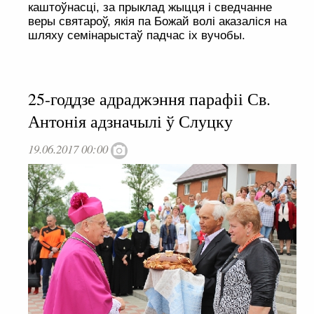
каштоўнасці, за прыклад жыцця і сведчанне
веры святароў, якія па Божай волі аказаліся на
шляху семінарыстаў падчас іх вучобы.
25-годдзе адраджэння парафіі Св.
Антонія адзначылі ў Слуцку
19.06.2017 00:00