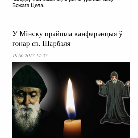
Божага Цела.
У Мінску прайшла канферэнцыя ў
гонар св. Шарбэля
19.06.2017 14:37