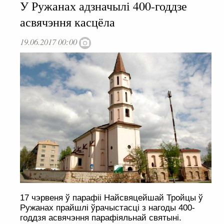
У Ружанах адзначылі 400-годдзе
асвячэння касцёла
19.06.2017 00:00
17 чэрвеня ў парафіі Найсвяцейшай Тройцы ў
Ружанах прайшлі ўрачыстасці з нагоды 400-
годдзя асвячэння парафіяльнай святыні.