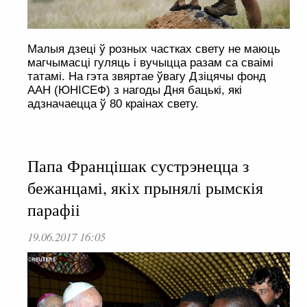
Малыя дзеці ў розных частках свету не маюць
магчымасці гуляць і вучыцца разам са сваімі
татамі. На гэта звяртае ўвагу Дзіцячы фонд
ААН (ЮНІСЕФ) з нагоды Дня бацькі, які
адзначаецца ў 80 краінах свету.
Папа Францішак сустрэнецца з
бежанцамі, якіх прынялі рымскія
парафіі
19.06.2017 16:05