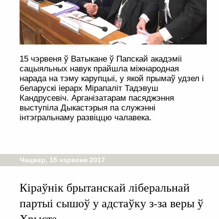
15 чэрвеня ў Ватыкане ў Папскай акадэміі
сацыяльных навук прайшла міжнародная
нарада на тэму карупцыі, у якой прымаў удзел і
беларускі іерарх Мірапаліт Тадэвуш
Кандрусевіч. Арганізатарам пасяджэння
выступіла Дыкастэрыя па служэнні
інтэгральнаму развіццю чалавека.
Чацвер, 15 чэрвеня 2017
Кіраўнік брытанскай ліберальнай
партыі сышоў у адстаўку з-за веры ў
Хрыста