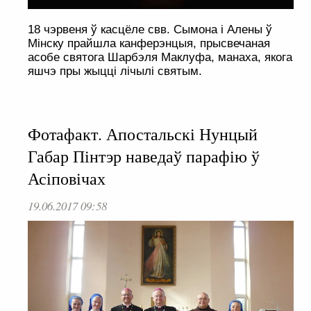
18 чэрвеня ў касцёле свв. Сымона і Алены ў
Мінску прайшла канферэнцыя, прысвечаная
асобе святога Шарбэля Маклуфа, манаха, якога
яшчэ пры жыцці лічылі святым.
Фотафакт. Апостальскі Нунцый
Габар Пінтэр наведаў парафію ў
Асіповічах
19.06.2017 09:58