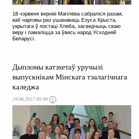
18 чэрвеня вернікі Магілёва сабраліся разам,
каб чарговы раз ушанаваць Езуса Хрыста,
укрытага ў постаці Хлеба, засведчыць сваю
веру і памаліцца за ўвесь народ Усходняй
Беларусі.
Дыпломы катэхетаў уручылі
выпускнікам Мінскага тэалагічнага
каледжа
19.06.2017 00:00