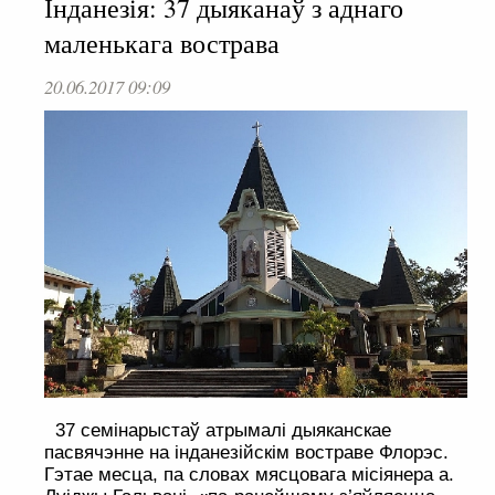
Інданезія: 37 дыяканаў з аднаго
маленькага вострава
20.06.2017 09:09
37 семінарыстаў атрымалі дыяканскае
пасвячэнне на інданезійскім востраве Флорэс.
Гэтае месца, па словах мясцовага місіянера а.