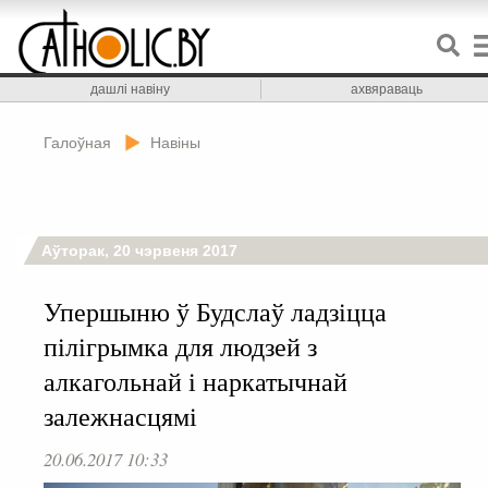
дашлі навіну
ахвяраваць
Галоўная
Навіны
Аўторак, 20 чэрвеня 2017
Упершыню ў Будслаў ладзіцца
пілігрымка для людзей з
алкагольнай і наркатычнай
залежнасцямі
20.06.2017 10:33