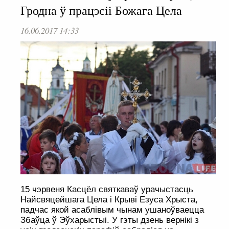
Гродна ў працэсіі Божага Цела
16.06.2017 14:33
15 чэрвеня Касцёл святкаваў урачыстасць
Найсвяцейшага Цела і Крыві Езуса Хрыста,
падчас якой асаблівым чынам ушаноўваецца
Збаўца ў Эўхарыстыі. У гэты дзень вернікі з