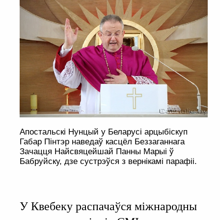
Апостальскі Нунцый у Беларусі арцыбіскуп
Габар Пінтэр наведаў касцёл Беззаганнага
Зачацця Найсвяцейшай Панны Марыі ў
Бабруйску, дзе сустрэўся з вернікамі парафіі.
У Квебеку распачаўся міжнародны