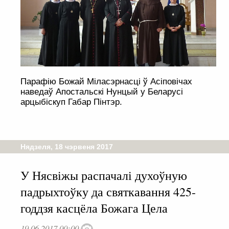
Парафію Божай Міласэрнасці ў Асіповічах
наведаў Апостальскі Нунцый у Беларусі
арцыбіскуп Габар Пінтэр.
Нядзеля, 18 чэрвеня 2017
У Нясвіжы распачалі духоўную
падрыхтоўку да святкавання 425-
годдзя касцёла Божага Цела
19.06.2017 00:00