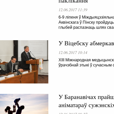
паклікання
12.06.2017 11:39
6-9 ліпеня ў Міждыяцэзіяльн
Аквінскага ў Пінску пройдуць
глыбей распазнаць шлях свай
У Віцебску абмеркав
12.06.2017 10:14
XIII Міжнародная медыцынс
ўрачэбнай этыкі ў сучасным с
У Баранавічах прайш
аніматараў сужэнскі