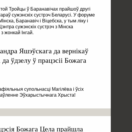
ятой Тройцы ў Баранавічах прайшоў другі
раў сужэнскіх сустрэч Беларусі. У форуме
нска, Баранавіч і Віцебска, у тым ліку і
энтра сужэнскіх сустрэч з Мінска
з жонкай Інгай.
сандра Яшэўскага да вернікаў
 да ўдзелу ў працэсіі Божага
фіяльныя супольнасці Магілёва і ўсіх
лаўленне Эўхарыстычнага Хрыста!
цэсія Божага Цела прайшла