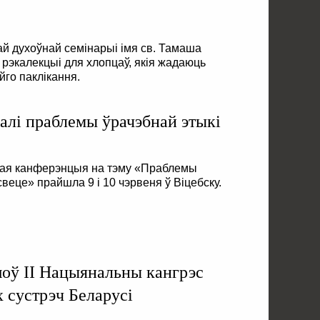
ай духоўнай семінарыі імя св. Тамаша
 рэкалекцыі для хлопцаў, якія жадаюць
го паклікання.
алі праблемы ўрачэбнай этыкі
кая канферэнцыя на тэму «Праблемы
веце» прайшла 9 і 10 чэрвеня ў Віцебску.
оў ІІ Нацыянальны кангрэс
х сустрэч Беларусі