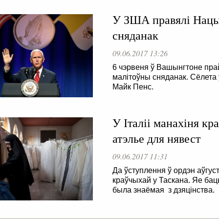
У ЗША правялі Нацы
сняданак
09.06.2017 13:26
6 чэрвеня ў Вашынгтоне пр
малітоўны сняданак. Сёлета ў
Майк Пенс.
У Італіі манахіня кр
атэлье для нявест
09.06.2017 11:31
Да ўступлення ў ордэн аўгу
краўчыхай у Таскана. Яе бац
была знаёмая з дзяцінства.