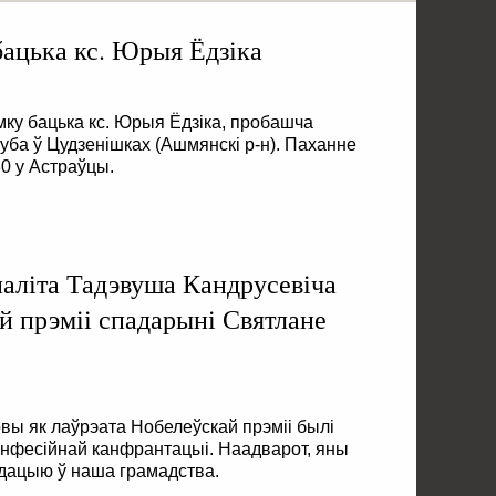
ацька кс. Юрыя Ёдзіка
мку бацька кс. Юрыя Ёдзіка, пробашча
уба ў Цудзенішках (Ашмянскі р-н). Паханне
30 у Астраўцы.
аліта Тадэвуша Кандрусевіча
й прэміі спадарыні Святлане
вы як лаўрэата Нобелеўскай прэміі былі
канфесійнай канфрантацыі. Наадварот, яны
лідацыю ў наша грамадства.