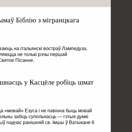
маў Біблію з мігранцкага
ваюць на італьянскі востраў Лампедуза,
ўляюцца не толькі рэчы першай
Святое Пісанне.
шнасць у Касцёле робіць шмат
а «мовай» Езуса і не павінна быць мовай
ольны забіць супольнасць — гэтыя думкі
ыў падчас ранішняй св. Імшы ў Ватыкане 6