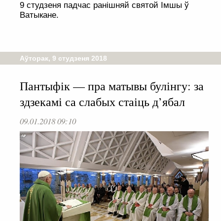
9 студзеня падчас ранішняй святой Імшы ў
Ватыкане.
Аўторак, 9 студзеня 2018
Пантыфік — пра матывы булінгу: за
здзекамі са слабых стаіць д’ябал
09.01.2018 09:10