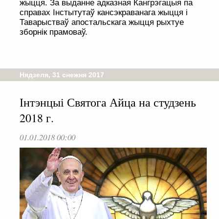
жыцця. За выданне адказная Кангрэгацыя па
справах Інстытутаў кансэкраванага жыцця і
Таварыстваў апостальскага жыцця рыхтуе
зборнік прамоваў.
Нядзеля, 31 снежня 2017
Інтэнцыі Святога Айца на студзень
2018 г.
01.01.2018 00:00