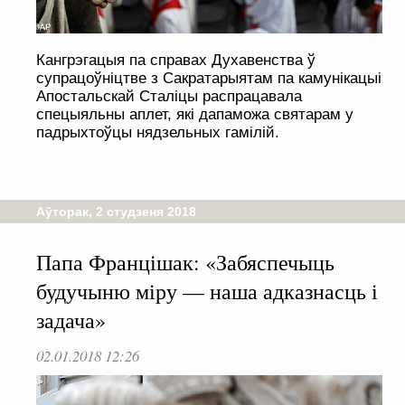
Кангрэгацыя па справах Духавенства ў
супрацоўніцтве з Сакратарыятам па камунікацыі
Апостальскай Сталіцы распрацавала
спецыяльны аплет, які дапаможа святарам у
падрыхтоўцы нядзельных гамілій.
Аўторак, 2 студзеня 2018
Папа Францішак: «Забяспечыць
будучыню міру — наша адказнасць і
задача»
02.01.2018 12:26