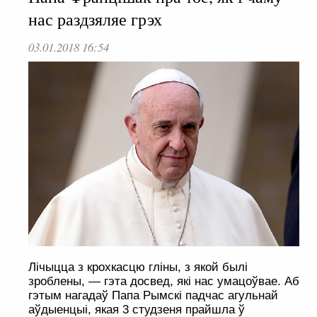
нас раздзяляе грэх
03.01.2018 16:54
Лічыцца з крохкасцю гліны, з якой былі
зроблены, — гэта досвед, які нас умацоўвае. Аб
гэтым нагадаў Папа Рымскі падчас агульнай
аўдыенцыі, якая 3 студзеня прайшла ў