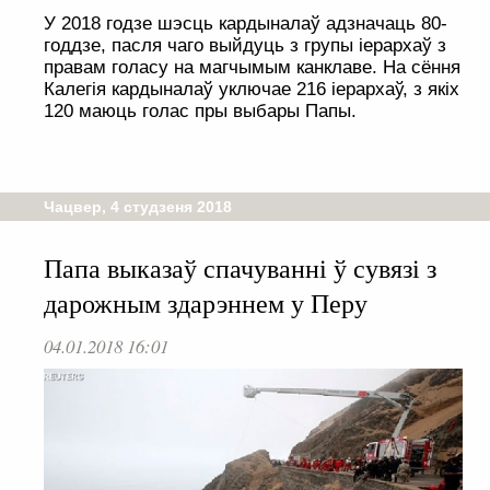
У 2018 годзе шэсць кардыналаў адзначаць 80-
годдзе, пасля чаго выйдуць з групы іерархаў з
правам голасу на магчымым канклаве. На сёння
Калегія кардыналаў уключае 216 іерархаў, з якіх
120 маюць голас пры выбары Папы.
Чацвер, 4 студзеня 2018
Папа выказаў спачуванні ў сувязі з
дарожным здарэннем у Перу
04.01.2018 16:01