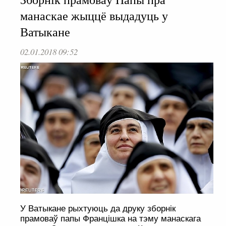
манаскае жыццё выдадуць у
Ватыкане
02.01.2018 09:52
У Ватыкане рыхтуюць да друку зборнік
прамоваў папы Францішка на тэму манаскага