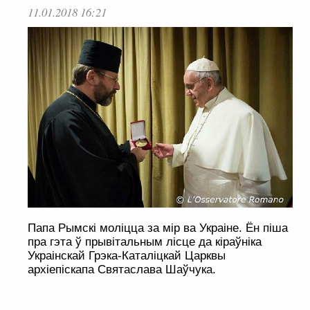
11.01.2018 16:21
Папа Рымскі моліцца за мір ва Украіне. Ён піша
пра гэта ў прывітальным лісце да кіраўніка
Украінскай Грэка-Каталіцкай Царквы
архіепіскапа Святаслава Шаўчука.