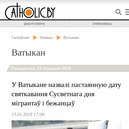
дашлі навіну
ахвяраваць
Галоўная
Навіны
Ватыкан
Ватыкан
Панядзелак, 15 студзеня 2018
У Ватыкане назвалі пастаянную дату
святкавання Сусветнага дня
мігрантаў і бежанцаў
15.01.2018 17:00