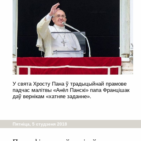
У свята Хросту Пана ў традыцыйнай прамове
падчас малітвы «Анёл Панскі» папа Францішак
даў вернікам «хатняе заданне».
Пятніца, 5 студзеня 2018