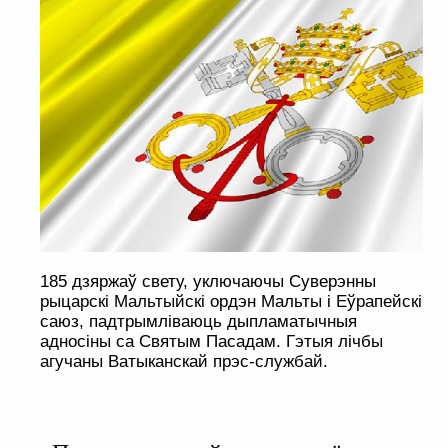
185 дзяржаў свету, уключаючы Суверэнны
рыцарскі Мальтыйскі ордэн Мальты і Еўрапейскі
саюз, падтрымліваюць дыпламатычныя
адносіны са Святым Пасадам. Гэтыя лічбы
агучаны Ватыканскай прэс-службай.