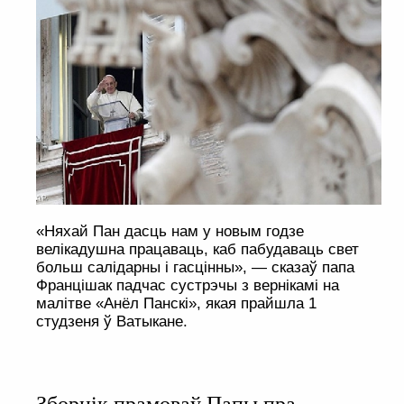
«Няхай Пан дасць нам у новым годзе
велікадушна працаваць, каб пабудаваць свет
больш салідарны і гасцінны», — сказаў папа
Францішак падчас сустрэчы з вернікамі на
малітве «Анёл Панскі», якая прайшла 1
студзеня ў Ватыкане.
Зборнік прамоваў Папы пра