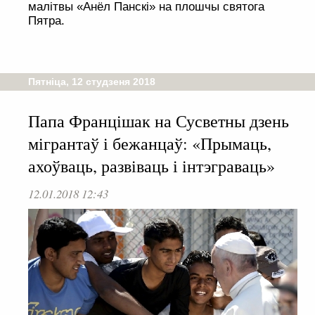
малітвы «Анёл Панскі» на плошчы святога
Пятра.
Пятніца, 12 студзеня 2018
Папа Францішак на Сусветны дзень
мігрантаў і бежанцаў: «Прымаць,
ахоўваць, развіваць і інтэграваць»
12.01.2018 12:43