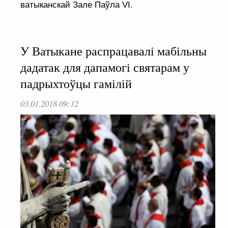
ватыканскай Зале Паўла VI.
У Ватыкане распрацавалі мабільны
дадатак для дапамогі святарам у
падрыхтоўцы гамілій
03.01.2018 09:12