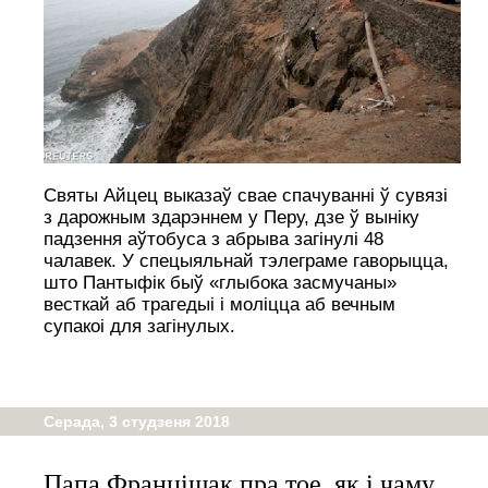
Святы Айцец выказаў свае спачуванні ў сувязі
з дарожным здарэннем у Перу, дзе ў выніку
падзення аўтобуса з абрыва загінулі 48
чалавек. У спецыяльнай тэлеграме гаворыцца,
што Пантыфік быў «глыбока засмучаны»
весткай аб трагедыі і моліцца аб вечным
супакоі для загінулых.
Серада, 3 студзеня 2018
Папа Францішак пра тое, як і чаму