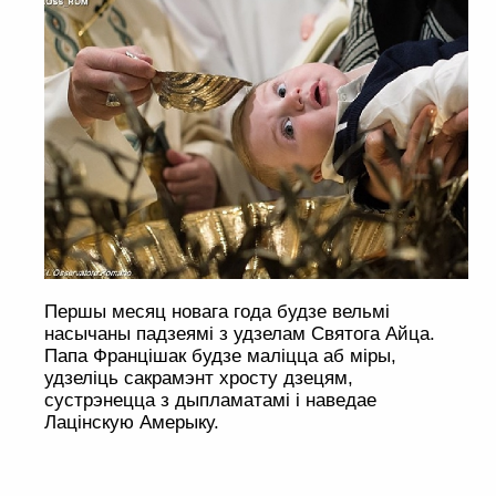
Першы месяц новага года будзе вельмі
насычаны падзеямі з удзелам Святога Айца.
Папа Францішак будзе маліцца аб міры,
удзеліць сакрамэнт хросту дзецям,
сустрэнецца з дыпламатамі і наведае
Лацінскую Амерыку.