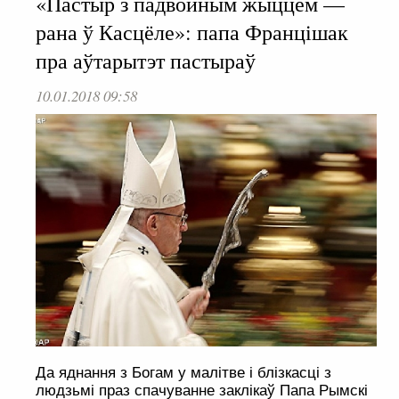
«Пастыр з падвойным жыццём —
рана ў Касцёле»: папа Францішак
пра аўтарытэт пастыраў
10.01.2018 09:58
Да яднання з Богам у малітве і блізкасці з
людзьмі праз спачуванне заклікаў Папа Рымскі