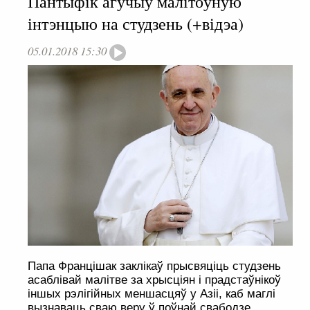
Пантыфік агучыў малітоўную
інтэнцыю на студзень (+відэа)
05.01.2018 15:30
Папа Францішак заклікаў прысвяціць студзень
асаблівай малітве за хрысціян і прадстаўнікоў
іншых рэлігійных меншасцяў у Азіі, каб маглі
вызнаваць сваю веру ў поўнай свабодзе.