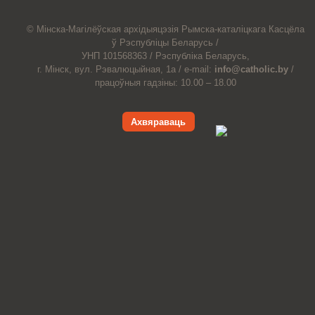
© Мiнска-Магiлёўская
архiдыяцэзiя
Рымска-каталіцкага
Касцёла
ў Рэспубліцы Беларусь /
УНП 101568363 /
Рэспубліка Беларусь,
г. Мінск, вул. Рэвалюцыйная, 1а /
e-mail:
info@catholic.by
/
працоўныя гадзіны: 10.00 – 18.00
Ахвяраваць