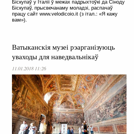
Біскупаў у Італіі ў межах падрыхтоўкі да Сіноду
Біскупаў, прысвечанаму моладзі, распачаў
працу сайт www.velodicoio.it (з італ.: «Я кажу
вам»).
Ватыканскія музеі рэарганізуюць
уваходы для наведвальнікаў
11.01.2018 11:26