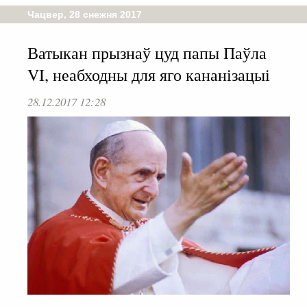
Чацвер, 28 снежня 2017
Ватыкан прызнаў цуд папы Паўла
VI, неабходны для яго кананізацыі
28.12.2017 12:28