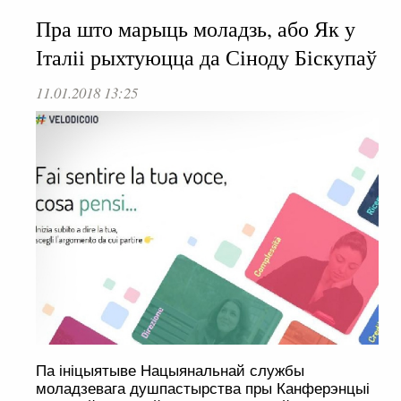
Пра што марыць моладзь, або Як у
Італіі рыхтуюцца да Сіноду Біскупаў
11.01.2018 13:25
Па ініцыятыве Нацыянальнай службы
моладзевага душпастырства пры Канферэнцыі