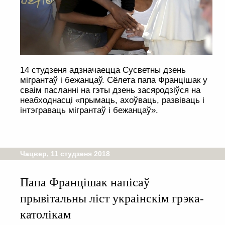
14 студзеня адзначаецца Сусветны дзень
мігрантаў і бежанцаў. Сёлета папа Францішак у
сваім пасланні на гэты дзень засяродзіўся на
неабходнасці «прымаць, ахоўваць, развіваць і
інтэграваць мігрантаў і бежанцаў».
Чацвер, 11 студзеня 2018
Папа Францішак напісаў
прывітальны ліст украінскім грэка-
католікам