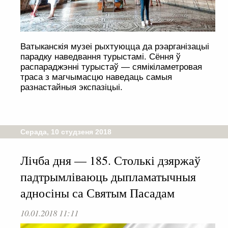
Ватыканскія музеі рыхтуюцца да рэарганізацыі
парадку наведвання турыстамі. Сёння ў
распараджэнні турыстаў — сямікіламетровая
траса з магчымасцю наведаць самыя
разнастайныя экспазіцыі.
Серада, 10 студзеня 2018
Лічба дня — 185. Столькі дзяржаў
падтрымліваюць дыпламатычныя
адносіны са Святым Пасадам
10.01.2018 11:11