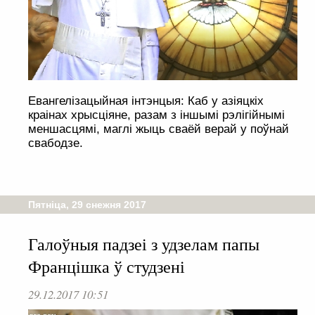
Евангелізацыйная інтэнцыя: Каб у азіяцкіх
краінах хрысціяне, разам з іншымі рэлігійнымі
меншасцямі, маглі жыць сваёй верай у поўнай
свабодзе.
Пятніца, 29 снежня 2017
Галоўныя падзеі з удзелам папы
Францішка ў студзені
29.12.2017 10:51