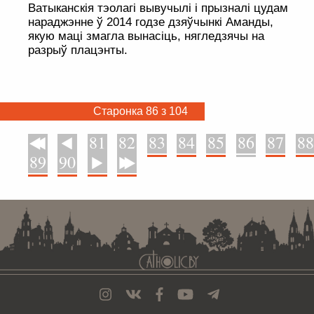
Ватыканскія тэолагі вывучылі і прызналі цудам
нараджэнне ў 2014 годзе дзяўчынкі Аманды,
якую маці змагла вынасіць, нягледзячы на
разрыў плацэнты.
Старонка 86 з 104
81
82
83
84
85
86
87
88
У пачатак
Назад
89
90
Наперад
У канец
. . . . . . . . . . . . . . . . . . . . . . . . . . . . . . . . . . . . . . . . . . . . . . . . . . . . . . . . . . . . .