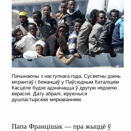
Пачынаючы з наступнага года, Сусветны дзень
мігрантаў і бежанцаў у Паўсюдным Каталіцкім
Касцёле будзе адзначацца ў другую нядзелю
верасня. Дату абралі, кіруючыся
душпастырскімі меркаваннямі.
Папа Францішак — пра жыццё ў