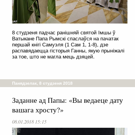
8 студзеня падчас ранішняй святой Імшы ў
Ватыкане Папа Рымскі спаслаўся на пачатак
першай кнігі Самуэля (1 Сам 1, 1-8), дзе
распавядаецца гісторыя Ганны, якую прыніжалі
за тое, што не магла мець дзяцей.
Панядзелак, 8 студзеня 2018
Заданне ад Папы: «Вы ведаеце дату
вашага хросту?»
08.01.2018 15:15