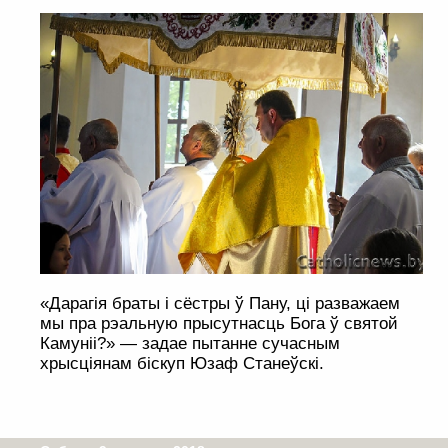
«Дарагія браты і сёстры ў Пану, ці разважаем
мы пра рэальную прысутнасць Бога ў святой
Камуніі?» — задае пытанне сучасным
хрысціянам біскуп Юзаф Станеўскі.