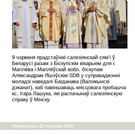
9 чэрвеня прадстаўнікі салезіянскай сям’і ў
Беларусі разам з Біскупскім вікарыем для г.
Магілёва і Магілёўскай вобл. біскупам
Аляксандрам Яшэўскім SDB у суправаджэнні
моладзі наведалі Багданава (Валожынскі
дэканат), каб павіншаваць мясцовага пробашча
кс. Ігара Лашука, які распачынаў салезіянскую
справу ў Мінску.
Панядзелак, 11 чэрвеня 2018