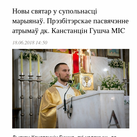
Новы святар у супольнасці
марыянаў. Прэзбітэрскае пасвячэнне
атрымаў дк. Канстанцін Гушча MIC
18.06.2018 14:50