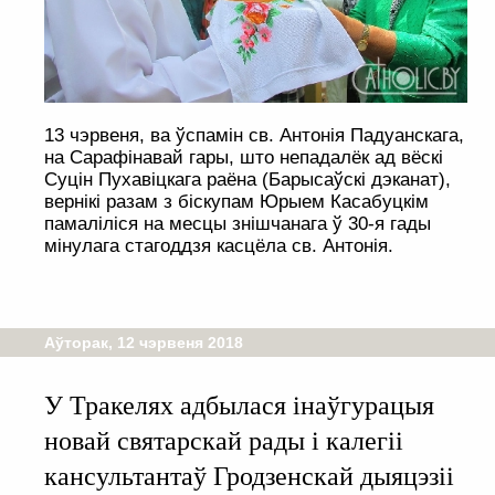
13 чэрвеня, ва ўспамін св. Антонія Падуанскага,
на Сарафінавай гары, што непадалёк ад вёскі
Суцін Пухавіцкага раёна (Барысаўскі дэканат),
вернікі разам з біскупам Юрыем Касабуцкім
памаліліся на месцы знішчанага ў 30-я гады
мінулага стагоддзя касцёла св. Антонія.
Аўторак, 12 чэрвеня 2018
У Тракелях адбылася інаўгурацыя
новай святарскай рады і калегіі
кансультантаў Гродзенскай дыяцэзіі