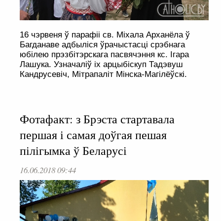
16 чэрвеня ў парафіі св. Міхала Арханёла ў
Багданаве адбыліся ўрачыстасці срэбнага
юбілею прэзбітэрскага пасвячэння кс. Ігара
Лашука. Узначаліў іх арцыбіскуп Тадэвуш
Кандрусевіч, Мітрапаліт Мінска-Магілёўскі.
Фотафакт: з Брэста стартавала
першая і самая доўгая пешая
пілігымка ў Беларусі
16.06.2018 09:44