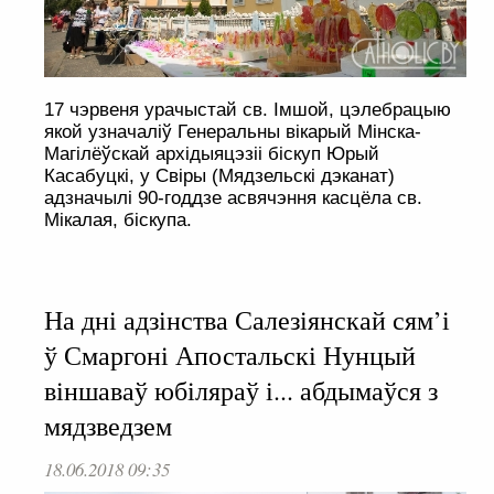
17 чэрвеня урачыстай св. Імшой, цэлебрацыю
якой узначаліў Генеральны вікарый Мінска-
Магілёўскай архідыяцэзіі біскуп Юрый
Касабуцкі, у Свіры (Мядзельскі дэканат)
адзначылі 90-годдзе асвячэння касцёла св.
Мікалая, біскупа.
На дні адзінства Салезіянскай сям’і
ў Смаргоні Апостальскі Нунцый
віншаваў юбіляраў і... абдымаўся з
мядзведзем
18.06.2018 09:35