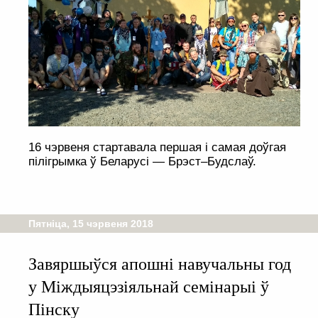
16 чэрвеня стартавала першая і самая доўгая
пілігрымка ў Беларусі — Брэст–Будслаў.
Пятніца, 15 чэрвеня 2018
Завяршыўся апошні навучальны год
у Міждыяцэзіяльнай семінарыі ў
Пінску