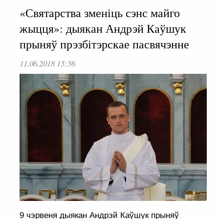
«Святарства зменіць сэнс майго
жыцця»: дыякан Андрэй Каўшук
прыняў прэзбітэрскае пасвячэнне
11.06.2018 15:56
9 чэрвеня дыякан Андрэй Каўшук прыняў