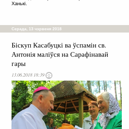
Ханькі.
Серада, 13 чэрвеня 2018
Біскуп Касабуцкі ва ўспамін св.
Антонія маліўся на Сарафінавай
гары
13.06.2018 18:39