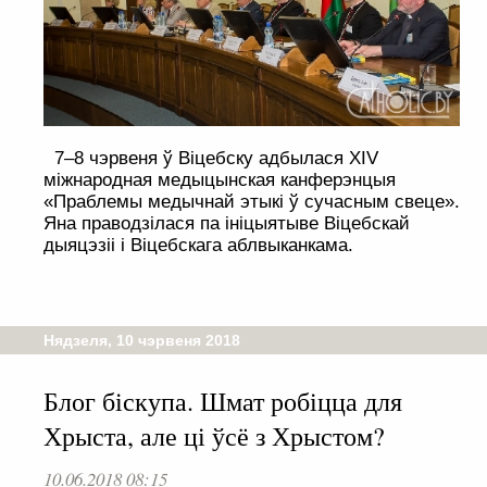
7–8 чэрвеня ў Віцебску адбылася XIV
міжнародная медыцынская канферэнцыя
«Праблемы медычнай этыкі ў сучасным свеце».
Яна праводзілася па ініцыятыве Віцебскай
дыяцэзіі і Віцебскага аблвыканкама.
Нядзеля, 10 чэрвеня 2018
Блог біскупа. Шмат робіцца для
Хрыста, але ці ўсё з Хрыстом?
10.06.2018 08:15