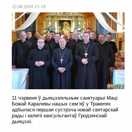
12.06.2018 15:18
11 чэрвеня ў дыяцэзіяльным санктуарыі Маці
Божай Каралевы нашых сем’яў у Тракелях
адбылася першая сустрэча новай святарскай
рады і калегіі кансультантаў Гродзенскай
дыяцэзіі.