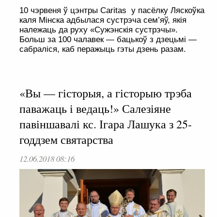
10 чэрвеня ў цэнтры Caritas у пасёлку Ляскоўка
каля Мінска адбылася сустрэча сем’яў, якія
належаць да руху «Сужэнскія сустрэчы».
Больш за 100 чалавек — бацькоў з дзецьмі —
сабраліся, каб перажыць гэты дзень разам.
«Вы — гісторыя, а гісторыю трэба
паважаць і ведаць!» Салезіяне
павіншавалі кс. Ігара Лашука з 25-
годдзем святарства
12.06.2018 08:16