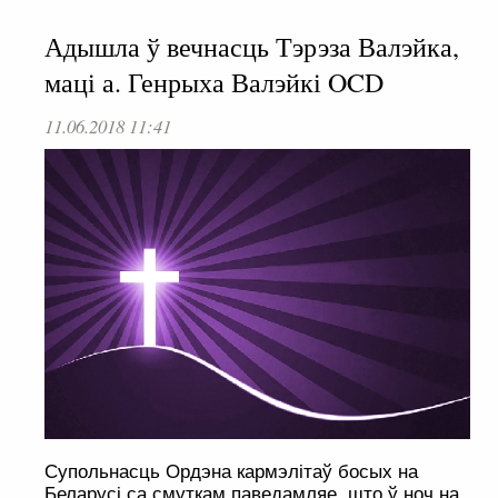
Адышла ў вечнасць Тэрэза Валэйка,
маці а. Генрыха Валэйкі OCD
11.06.2018 11:41
Супольнасць Ордэна кармэлітаў босых на
Беларусі са смуткам паведамляе, што ў ноч на