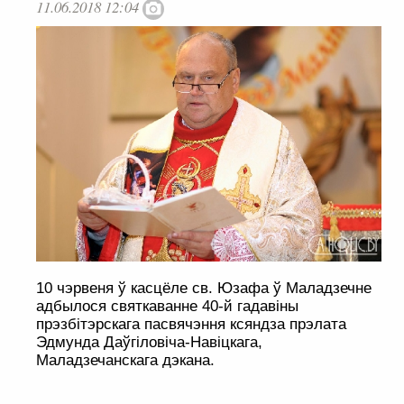
11.06.2018 12:04
10 чэрвеня ў касцёле св. Юзафа ў Маладзечне
адбылося святкаванне 40-й гадавіны
прэзбітэрскага пасвячэння ксяндза прэлата
Эдмунда Даўгіловіча-Навіцкага,
Маладзечанскага дэкана.