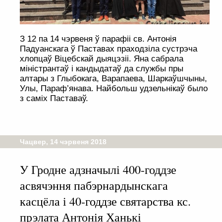
З 12 па 14 чэрвеня ў парафіі св. Антонія
Падуанскага ў Паставах праходзіла сустрэча
хлопцаў Віцебскай дыяцэзіі. Яна сабрала
міністрантаў і кандыдатаў да службы пры
алтары з Глыбокага, Варапаева, Шаркаўшчыны,
Улы, Параф’янава. Найбольш удзельнікаў было
з саміх Паставаў.
Чацвер, 14 чэрвеня 2018
У Гродне адзначылі 400-годдзе
асвячэння пабэрнардынскага
касцёла і 40-годдзе святарства кс.
прэлата Антонія Ханькі