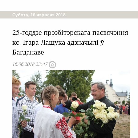
Субота, 16 чэрвеня 2018
25-годдзе прэзбітэрскага пасвячэння
кс. Ігара Лашука адзначылі ў
Багданаве
16.06.2018 23:47