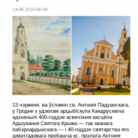
14.06.2018 08:00
13 чэрвеня, ва ўспамін св. Антонія Падуанскага,
у Гродне з удзелам арцыбіскупа Кандрусевіча
адзначылі 400-годдзе асвячэння касцёла
Адшукання Святога Крыжа — так званага
пабэрнардынскага — і 40-годдзе святарства яго
шматгадовага пробашча кс. прэлата Антонія