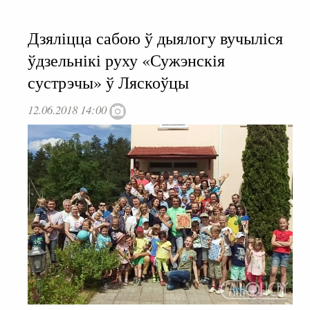
Дзяліцца сабою ў дыялогу вучыліся
ўдзельнікі руху «Сужэнскія
сустрэчы» ў Ляскоўцы
12.06.2018 14:00