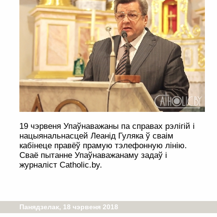
19 чэрвеня Упаўнаважаны па справах рэлігій і
нацыянальнасцей Леанід Гуляка ў сваім
кабінеце правёў прамую тэлефонную лінію.
Сваё пытанне Упаўнаважанаму задаў і
журналіст Catholic.by.
Панядзелак, 18 чэрвеня 2018