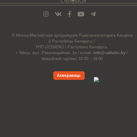
© Мiнска-Магiлёўская
архiдыяцэзiя
Рымска-каталіцкага
Касцёла
ў Рэспубліцы Беларусь /
УНП 101568363 /
Рэспубліка Беларусь,
г. Мінск, вул. Рэвалюцыйная, 1а /
e-mail:
info@catholic.by
/
працоўныя гадзіны: 10.00 – 18.00
Ахвяраваць