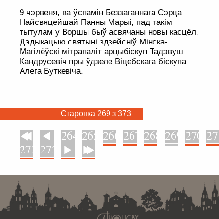
9 чэрвеня, ва ўспамін Беззаганнага Сэрца
Найсвяцейшай Панны Марыі, пад такім
тытулам у Воршы быў асвячаны новы касцёл.
Дэдыкацыю святыні здзейсніў Мінска-
Магілёўскі мітрапаліт арцыбіскуп Тадэвуш
Кандрусевіч пры ўдзеле Віцебскага біскупа
Алега Буткевіча.
Старонка 269 з 373
264
265
266
267
268
269
270
27
У пачатак
Назад
272
273
Наперад
У канец
. . . . . . . . . . . . . . . . . . . . . . . . . . . . . . . . . . . . . . . . . . . . . . . . . . . . . . . . . . . . .