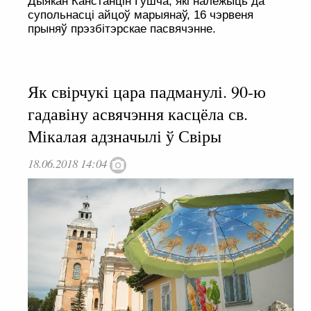
Дыякан Канстанцін Гушча, які належыць да
супольнасці айцоў марыянаў, 16 чэрвеня
прыняў прэзбітэрскае пасвячэнне.
Як свірчукі цара падманулі. 90-ю
гадавіну асвячэння касцёла св.
Мікалая адзначылі ў Свіры
18.06.2018 14:04