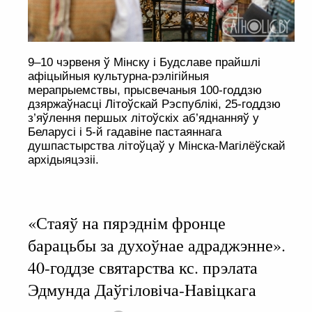
9–10 чэрвеня ў Мінску і Будславе прайшлі
афіцыйныя культурна-рэлігійныя
мерапрыемствы, прысвечаныя 100-годдзю
дзяржаўнасці Літоўскай Рэспублікі, 25-годдзю
з’яўлення першых літоўскіх аб’яднанняў у
Беларусі і 5-й гадавіне пастаяннага
душпастырства літоўцаў у Мінска-Магілёўскай
архідыяцэзіі.
«Стаяў на пярэднім фронце
барацьбы за духоўнае адраджэнне».
40-годдзе святарства кс. прэлата
Эдмунда Даўгіловіча-Навіцкага