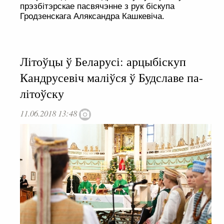
прэзбітэрскае пасвячэнне з рук біскупа
Гродзенскага Аляксандра Кашкевіча.
Літоўцы ў Беларусі: арцыбіскуп
Кандрусевіч маліўся ў Будславе па-
літоўску
11.06.2018 13:48