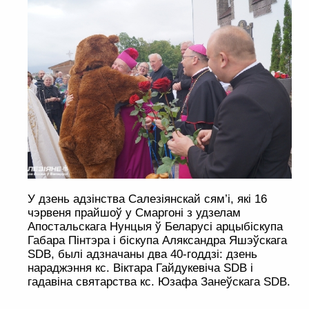
У дзень адзінства Салезіянскай сям’і, які 16
чэрвеня прайшоў у Смаргоні з удзелам
Апостальскага Нунцыя ў Беларусі арцыбіскупа
Габара Пінтэра і біскупа Аляксандра Яшэўскага
SDB, былі адзначаны два 40-годдзі: дзень
нараджэння кс. Віктара Гайдукевіча SDB і
гадавіна святарства кс. Юзафа Занеўскага SDB.