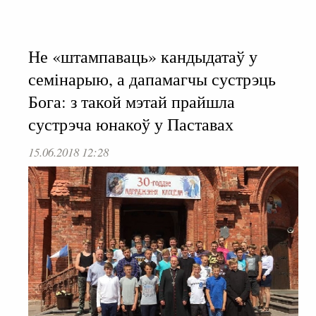
Не «штампаваць» кандыдатаў у
семінарыю, а дапамагчы сустрэць
Бога: з такой мэтай прайшла
сустрэча юнакоў у Паставах
15.06.2018 12:28