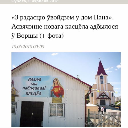
Субота, 9 чэрвеня 2018
«З радасцю ўвойдзем у дом Пана».
Асвячэнне новага касцёла адбылося
ў Воршы (+ фота)
10.06.2018 00:00