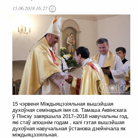
15.06.2018 16:27
15 чэрвеня Міждыяцэзіяльная вышэйшая
духоўная семінарыя імя св. Тамаша Аквінскага
ў Пінску завяршыла 2017–2018 навучальны год,
які стаў апошнім годам , калі гэтая вышэйшая
духоўная навучальная ўстанова дзейнічала як
міждыяцэзіяльная.