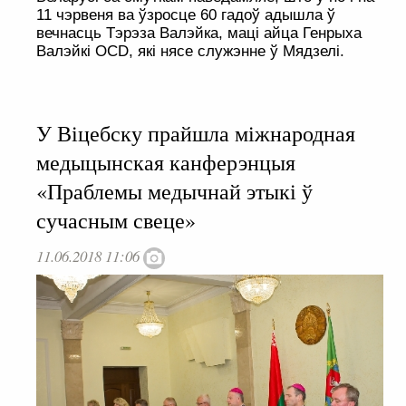
11 чэрвеня ва ўзросце 60 гадоў адышла ў
вечнасць Тэрэза Валэйка, маці айца Генрыха
Валэйкі OCD, які нясе служэнне ў Мядзелі.
У Віцебску прайшла міжнародная
медыцынская канферэнцыя
«Праблемы медычнай этыкі ў
сучасным свеце»
11.06.2018 11:06