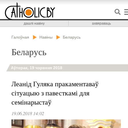
дашлі навіну
ахвяраваць
Галоўная
Навіны
Беларусь
Беларусь
Аўторак, 19 чэрвеня 2018
Леанід Гуляка пракаментаваў
сітуацыю з павесткамі для
семінарыстаў
19.06.2018 14:02