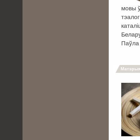
мовы ў
тэалог
каталі
Белару
Паўла 
Матэрыя