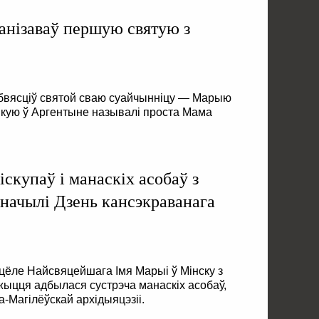
анізаваў першую святую з
бвясціў святой сваю суайчынніцу — Марыю
якую ў Аргентыне называлі проста Мама
іскупаў і манаскіх асобаў з
значылі Дзень кансэкраванага
цёле Найсвяцейшага Імя Марыі ў Мінску з
жыцця адбылася сустрэча манаскіх асобаў,
а-Магілёўскай архідыяцэзіі.