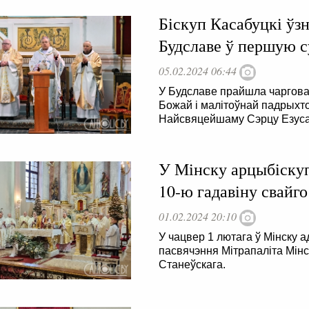
Біскуп Касабуцкі ўз
Будславе ў першую с
05.02.2024 06:44
У Будславе прайшла чарговая
Божай і малітоўнай падрыхто
Найсвяцейшаму Сэрцу Езуса
У Мінску арцыбіскуп
10-ю гадавіну свайго
01.02.2024 20:10
У чацвер 1 лютага ў Мінску а
пасвячэння Мітрапаліта Мін
Станеўскага.