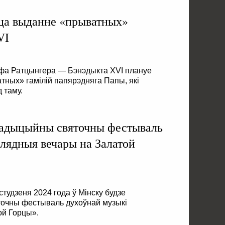
ца выданне «прыватных»
VI
афа Ратцынгера — Бэнэдыкта XVI плануе
атных» гамілій папярэдняга Папы, які
 таму.
радыцыйны святочны фестываль
лядныя вечары на Залатой
студзеня 2024 года ў Мінску будзе
точны фестываль духоўнай музыкі
ой Горцы».