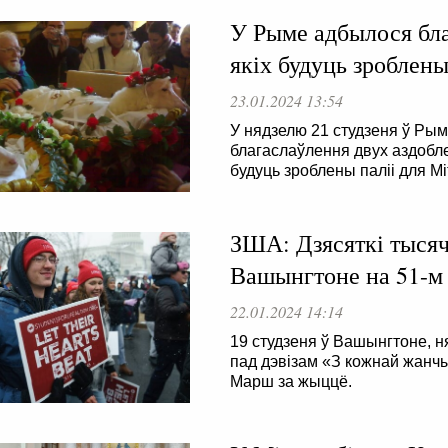
У Рыме адбылося бла
якіх будуць зроблены
23.01.2024 13:54
У нядзелю 21 студзеня ў Рыме
благаслаўлення двух аздоблен
будуць зроблены паліі для Мі
ЗША: Дзясяткі тысяч
Вашынгтоне на 51-м
22.01.2024 14:14
19 студзеня ў Вашынгтоне, н
пад дэвізам «З кожнай жанчы
Марш за жыццё.