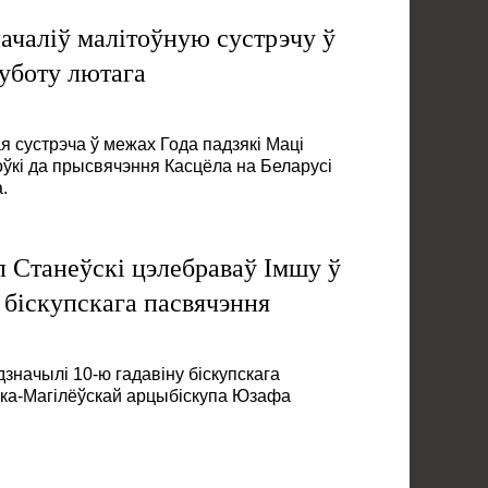
началіў малітоўную сустрэчу ў
уботу лютага
 сустрэча ў межах Года падзякі Маці
ўкі да прысвячэння Касцёла на Беларусі
.
 Станеўскі цэлебраваў Імшу ў
 біскупскага пасвячэння
дзначылі 10-ю гадавіну біскупскага
ска-Магілёўскай арцыбіскупа Юзафа