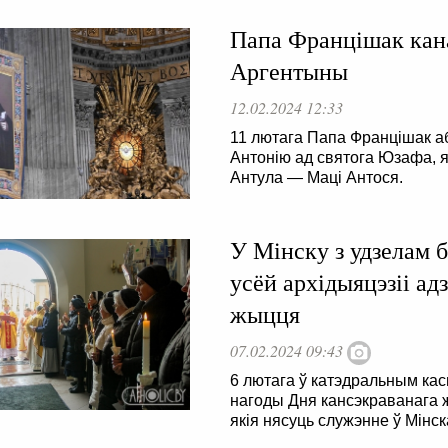
Папа Францішак кан
Аргентыны
12.02.2024 12:33
11 лютага Папа Францішак а
Антонію ад святога Юзафа, 
Антула — Маці Антося.
У Мінску з удзелам б
усёй архідыяцэзіі ад
жыцця
07.02.2024 09:43
6 лютага ў катэдральным кас
нагоды Дня кансэкраванага 
якія нясуць служэнне ў Мінск