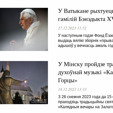
У Ватыкане рыхтуец
гамілій Бэнэдыкта X
27.12.2023 11:52
У наступным годзе Фонд Ёз
выдаць вялікі зборнік «прыв
адышоў у вечнасць амаль год
У Мінску пройдзе т
духоўнай музыкі «Ка
Горцы»
18.12.2023 13:33
З 26 снежня 2023 года да 15 
праходзіць традыцыйны свя
«Калядныя вечары на Залат