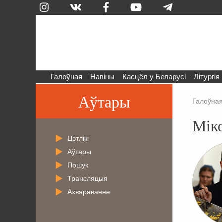
Галоўная
Навіны
Касцёл у Беларусі
Літургія
Аўтары
Галоўна
Мік
Цэтлікі
Аўтары
Пошук
Трансляцыя
Ахвяраванне