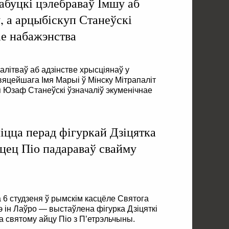
абуцкі цэлебраваў Імшу аб
, а арцыбіскуп Станеўскі
ае набажэнства
алітваў аб адзінстве хрысціянаў у
яцейшага Імя Марыі ў Мінску Мітрапаліт
п Юзаф Станеўскі ўзначаліў экуменічнае
цца перад фігуркай Дзіцятка
йцец Піо падараваў свайму
 6 студзеня ў рымскім касцёле Святога
 ін Лаўро — выстаўлена фігурка Дзіцяткі
а святому айцу Піо з П’етрэльчыны.