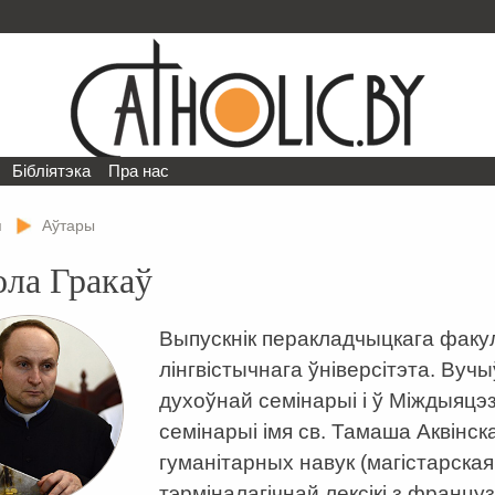
Бібліятэка
Пра нас
я
Аўтары
ола Гракаў
Выпускнік перакладчыцкага факу
лінгвістычнага ўніверсітэта. Ву
духоўнай семінарыі і ў Міждыяц
семінарыі імя св. Тамаша Аквінска
гуманітарных навук (магістарска
тэрміналагічнай лексікі з францу