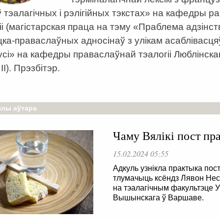
 тэалагічных і рэлігійных тэкстах» на кафедры ра
іі (магістарская праца на тэму «Праблема адзінст
цка-праваслаўных адносінаў з улікам асаблівасця
сі» на кафедры праваслаўнай тэалогіі Люблінскаг
ІІ). Прэзбітэр.
лы аўтара
Чаму Вялікі пост пр
15.02.2024 05:55
Адкуль узнікла практыка пост
тлумачыць ксёндз Лявон Нес
на тэалагічным факультэце 
Вышынскага ў Варшаве.