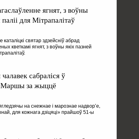
гаслаўленне ягнят, з воўны
 паліі для Мітрапалітаў
 каталіцкі святар здзейсніў абрад
ых кветкамі ягнят, з воўны якіх пазней
трапалітаў.
 чалавек сабраліся ў
 Маршы за жыццё
ягледзячы на снежнае і марознае надвор’е,
най, для кожнага дзіцяці» прайшоў 51-ы