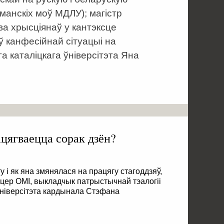
манскіх моў МДЛУ); магістр
ва хрысціянаў у кантэксце
ў канфесійнай сітуацыі на
а каталіцкага ўніверсітэта Яна
ацягваецца сорак дзён?
у і як яна змянялася на працягу стагоддзяў,
цер ОМІ, выкладчык патрыстычнай тэалогіі
Універсітэта кардынала Стэфана