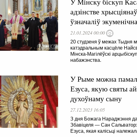
У Мінску біскуп Кас
адзінстве хрысціянаў
ўзначаліў экуменічн
21.01.2024 00:00
20 студзеня ў межах Тыдня м
катэдральным касцёле Найсв
Мінска-Магілёўскі арцыбіску
набажэнства.
У Рыме можна памалі
Езуса, якую святы а
духоўнаму сыну
27.12.2023 16:05
З дня Божага Нараджэння да
Збавіцеля — Сан Сальваторэ
Езуса, якая калісьці належал