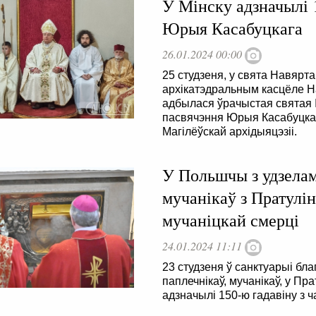
У Мінску адзначылі 
Юрыя Касабуцкага
26.01.2024 00:00
25 студзеня, у свята Навярт
архікатэдральным касцёле Н
адбылася ўрачыстая святая І
пасвячэння Юрыя Касабуцкаг
Магілёўскай архідыяцэзіі.
У Польшчы з удзелам
мучанікаў з Пратулін
мучаніцкай смерці
24.01.2024 11:11
23 студзеня ў санктуарыі бла
паплечнікаў, мучанікаў, у Пр
адзначылі 150-ю гадавіну з ч