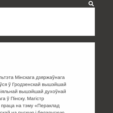
льтэта Мінскага дзяржаўнага
чыўся ў Гродзенскай вышэйшай
эзіяльнай вышэйшай духоўнай
га ў Пінску. Магістр
я праца на тэму «Пераклад
зскай на рускую і беларускую