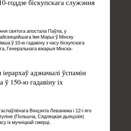
10-годдзе біскупскага служэння
ання святога апостала Паўла, у
айсвяцейшага Імя Марыі ў Мінску
мша ў 10-ю гадавіну з часу біскупскага
а, Генеральнага вікарыя Мінска-
 іерархаў адзначылі ўспамін
а ў 150-ю гадавіну іх
гаслаўлёнага Вінцэнта Леванюка і 12-і яго
атуліне (Польшча, Сядлецкая дыяцэзія)
асу іх мучніцкай смерці.