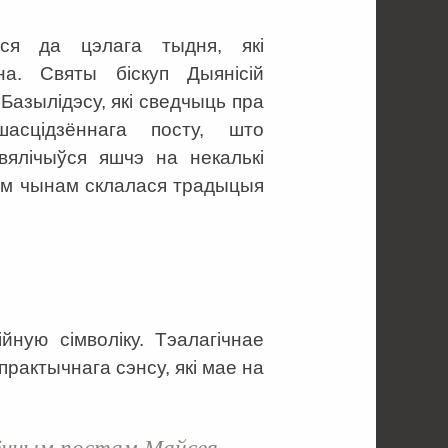
ўся да цэлага тыдня, які
на. Святы біскуп Дыянісій
 Базылідэсу, які сведчыць пра
асцідзённага посту, што
вялічыўся яшчэ на некалькі
акім чынам склалася традыцыя
йную сімволіку. Тэалагічнае
рактычнага сэнсу, які мае на
зённым постам Майсея