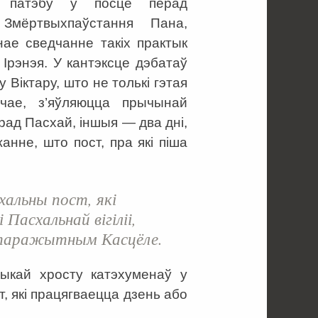
і патэбу ў посце перад
 Змёртвыхпаўстання Пана,
ае сведчанне такіх практык
 Ірэнэя. У кантэксце дэбатаў
 Віктару, што не толькі гэтая
ічае, з’яўляюцца прычынай
рад Пасхай, іншыя — два дні,
нне, што пост, пра які піша
хальны пост, які
 Пасхальнай вігіліі,
 старажытным Касцёле.
тыкай хросту катэхуменаў у
, які працягваецца дзень або