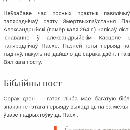
Неўзабаве час посных практык павялічы
папярэднічаў святу Змёртвыхпаўстання Па
Александрыйскі (памёр каля 264 г.) напісаў ліст
існаванне ў александрыйскім Касцёле ш
папярэднічаў Пасхе. Пазней гэты перыяд па
тыдняў, пакуль не дайшло да сарака дзён, і т
Вялікага посту.
Біблійны пост
Сорак дзён — гэтая лічба мае багатую біблі
значэнне гэтага перыяду выходзіць па-за межы п
ўвазе падрыхтоўку да Пасхі.
Ён звязаны з саракад