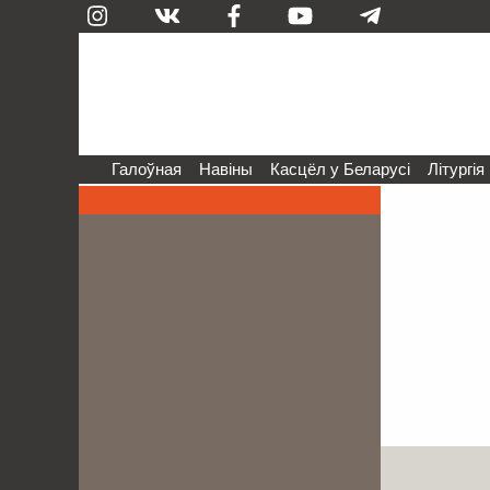
Галоўная
Навіны
Касцёл у Беларусі
Літургія