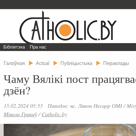
Бібліятэка
Пра нас
Галоўная
Actual
Публіцыстыка
Пераклады
Чаму Вялікі пост працягва
дзён?
15.02.2024 05:55
Паводле: кс. Лявон Несцер ОМІ / Misy
Мікола Гракаў
/
Catholic.by