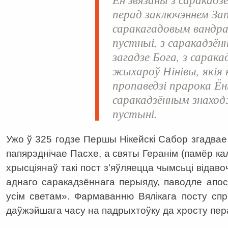
перад заключэннем Зап
саракагадовым вандра
пустныі, з саракадзён
загадзе Бога, з сарак
жыхароў Нінівы, якія 
пропаведзі прарока Ён
саракадзённым знахо
пустыні.
Ужо ў 325 годзе Першы Нікейскі Сабор згадвае 
папярэднічае Пасхе, а святы Геранім (памёр кал
хрысціянаў такі пост з’яўляецца чымсьці відав
аднаго саракадзённага перыяду, паводле апос
усім светам». Фармаванню Вялікага посту сп
даўжэйшага часу на падрыхтоўку да хросту пер