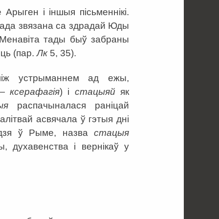
 Арыген і іншыя пісьменнікі.
рада звязана са здрадай Юды
 Менавіта тады быў забраны
яць (пар.
Лк
5, 35).
аміж устрыманнем ад ежы,
 —
ксерафагія
) і
стацыяй
як
ыя
распачыналася раніцай
літвай асвячала ў гэтыя дні
оддзя ў Рыме, назва
стацыя
, духавенства і вернікаў у