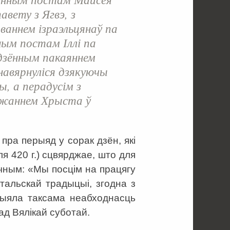
авету з Ягвэ, з
ваннем ізраэльцянаў па
ным постам Іллі па
адзённым пакаяннем
навярнуліся дзякуючы
ы, а перадусім з
джаннем Хрыста ў
пра перыяд у сорак дзён, які
я 420 г.) сцвярджае, што для
очным: «Мы посцім на працягу
тальскай традыцыі, згодна з
рыяла таксама неабходнасць
ад Вялікай суботай.