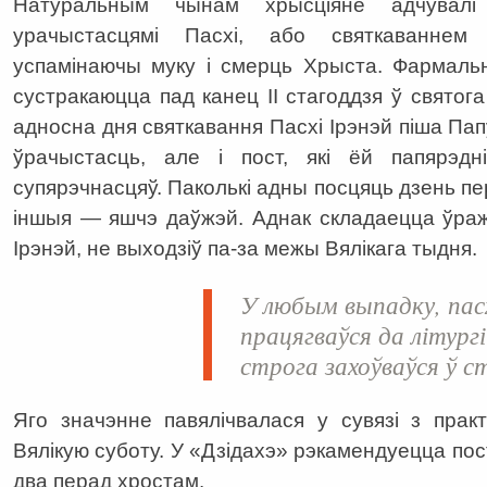
Натуральным чынам хрысціяне адчувал
урачыстасцямі Пасхі, або святкаваннем
успамінаючы муку і смерць Хрыста. Фармальн
сустракаюцца пад канец ІІ стагоддзя ў святога
адносна дня святкавання Пасхі Ірэнэй піша Папу
ўрачыстасць, але і пост, які ёй папярэдн
супярэчнасцяў. Паколькі адны посцяць дзень пе
іншыя — яшчэ даўжэй. Аднак складаецца ўража
Ірэнэй, не выходзіў па-за межы Вялікага тыдня.
У любым выпадку, пас
працягваўся да літургіі
строга захоўваўся ў
Яго значэнне павялічвалася у сувязі з прак
Вялікую суботу. У «Дзідахэ» рэкамендуецца пост
два перад хростам.