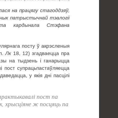
лася на працягу стагоддзяў,
дчык патрыстычнай тэалогіі
тэта кардынала Стэфана
эгулярнага посту ў акрэсленыя
гл.
Лк
18, 12) згадваецца пра
азы на тыдзень і ганарыцца
скі пост супрацьпастаўляецца
аведацца, у якія дні пасцілі
 практыкавалі пост па
ах, хрысціяне ж посцяць па