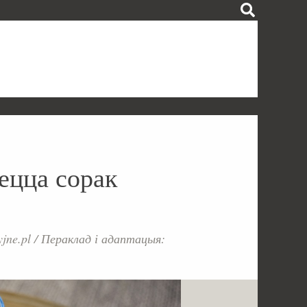
ецца сорак
jne.pl
/
Пераклад і адаптацыя: