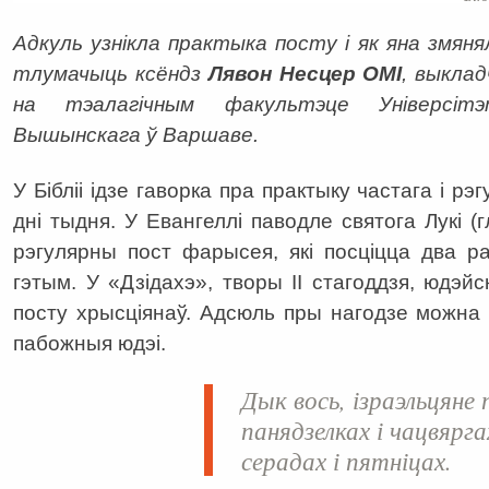
Адкуль узнікла практыка посту і як яна змяня
тлумачыць ксёндз
Лявон Несцер ОМІ
, выкла
на тэалагічным факультэце Універсі
Вышынскага ў Варшаве.
У Бібліі ідзе гаворка пра практыку частага і р
дні тыдня. У Евангеллі паводле святога Лукі (
рэгулярны пост фарысея, які посціцца два р
гэтым. У «Дзідахэ», творы ІІ стагоддзя, юдэй
посту хрысціянаў. Адсюль пры нагодзе можна д
пабожныя юдэі.
Дык вось, ізраэльцяне
панядзелках і чацвярг
серадах і пятніцах.