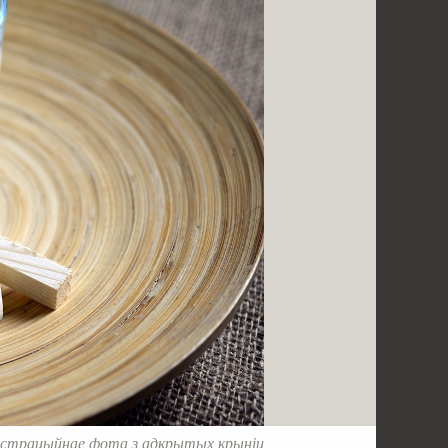
юстрацыйнае фота з адкрытых крыніц