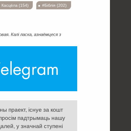
 Касцёла (154)
#Біблія (202)
ая. Калі ласка, азнаёмцеся з
ы праект, існуе за кошт
 просім падтрымаць нашу
алей, у значнай ступені