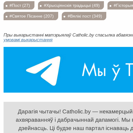
#Пост (27)
#Хрысціянскія традыцыі (49)
#Гісторыя
#Святое Пісанне (207)
#Вялікі пост (349)
Пры выкарыстанні матэрыялаў Catholic.by спасылка абавязков
умовамі выкарыстання
Дарагія чытачы! Catholic.by — некамерцыйн
ахвяраванняў і дабрачыннай дапамогі. Мы
дзейнасць. Ці будзе наш партал існаваць д