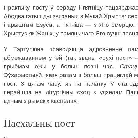
Практыку посту ў сераду і пятніцу пацвярджае
Абодва гэтыя дні звязаныя з Мукай Хрыста: се
і арыштам Езуса, а пятніца — з Яго смерцю.
Хрыстус як Жаніх, у памяць чаго Яго вучні посц
У Тэртуліяна праводзіцца адрозненне п
абмежаваннем у ёй (так званы «сухі пост»
прыёмам ежы у больш позні час.
Стац
Эўхарыстыяй, якая разам з больш працяглай ма
пост. З цягам часу, як на пачатку V стаг
перайшла на літургічны сход з удзелам Папы
адным з рымскіх касцёлаў.
Пасхальны пост