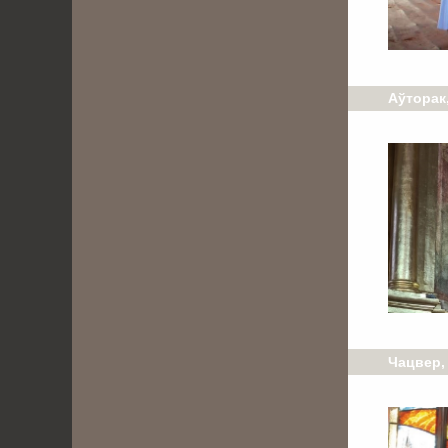
Аўторак,
Чацвер, 