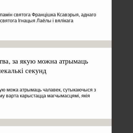
спамін святога Францішка Ксавэрыя, аднаго
 святога Ігнацыя Лаёлы і вялікага
ва, за якую можна атрымаць
некалькі секунд
кую можа атрымаць чалавек, сутыкаючыся з
аму варта карыстацца магчымасцямі, якія