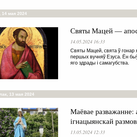
 14 мая 2024
Святы Мацей — апост
14.05.2024 16:33
Святы Мацей, свята ў гонар 
першых вучняў Езуса. Ён бы
яго здрады і самагубства.
ак, 13 мая 2024
Маёвае разважанне: 
ігнацыянскай размо
13.05.2024 12:33