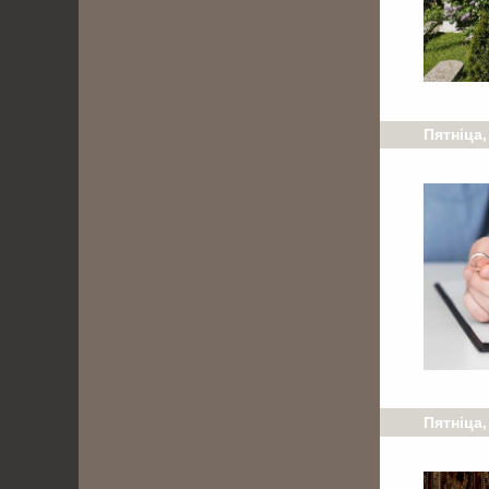
Пятніца,
Пятніца,