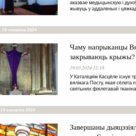
аказвае медыцынскую і духо
жывуць у аддаленых і цяжка
 19 сакавіка 2024
Чаму напрыканцы Вял
закрываюць крыжы?
19.03.2024 12:18
У Каталіцкім Касцёле існуе 
вялікага Посту, якая сёлета
святынях фіялетавай тканіна
14 сакавіка 2024
Завершаны дыяцэзія