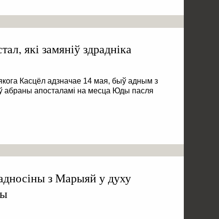
ал, які замяніў здрадніка
якога Касцёл адзначае 14 мая, быў адным з
ў абраны апосталамі на месца Юды пасля
адносіны з Марыяй у духу
вы