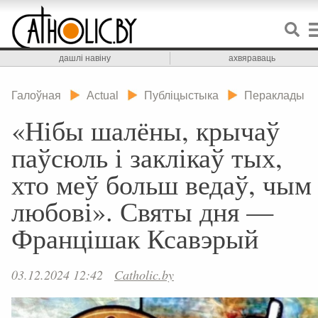
дашлі навіну
ахвяраваць
Галоўная
Actual
Публіцыстыка
Пераклады
«Нібы шалёны, крычаў
паўсюль і заклікаў тых,
хто меў больш ведаў, чым
любові». Святы дня —
Францішак Ксавэрый
03.12.2024 12:42
Catholic.by