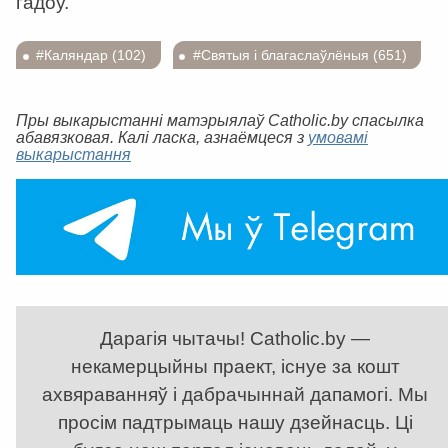
гадоў.
#Каляндар (102)
#Святыя і благаслаўлёныя (651)
Пры выкарыстанні матэрыялаў Catholic.by спасылка
абавязковая. Калі ласка, азнаёмцеся з
умовамі
выкарыстання
Дарагія чытачы! Catholic.by —
некамерцыйны праект, існуе за кошт
ахвяраванняў і дабрачыннай дапамогі. Мы
просім падтрымаць нашу дзейнасць. Ці