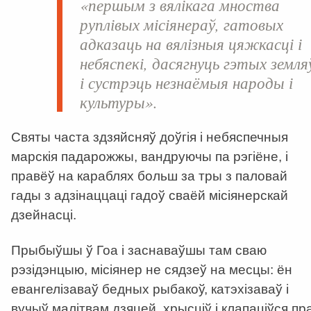
«першым з вялікага мноства
руплівых місіянераў, гатовых
адказаць на вялізныя цяжкасці і
небяспекі, дасягнуць гэтых земля
і сустрэць незнаёмыя народы і
культуры».
Святы часта здзяйсняў доўгія і небяспечныя
марскія падарожжы, вандруючы па рэгіёне, і
правёў на караблях больш за тры з паловай
гады з адзінаццаці гадоў сваёй місіянерскай
дзейнасці.
Прыбыўшы ў Гоа і заснаваўшы там сваю
рэзідэнцыю, місіянер не сядзеў на месцы: ён
евангелізаваў бедных рыбакоў, катэхізаваў і
вучыў малітвам дзяцей, хрысціў і клапаціўся пр