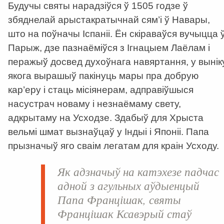
Будучы святы нарадзіўся ў 1505 годзе ў
збяднелай арыстакратычнай сям’і ў Навары,
што на поўначы Іспаніі. Ён скіраваўся вучыцца 
Парыж, дзе пазнаёміўся з Ігнацыем Лаёлам і
перажыў досвед духоўнага навяртання, у вынік
якога вырашыў пакінуць мары пра добрую
кар’еру і стаць місіянерам, адправіўшыся
насустрач новаму і незнаёмаму свету,
адкрытаму на Усходзе. Здабыў для Хрыста
вельмі шмат вызнаўцаў у Індыі і Японіі. Папа
прызначыў яго сваім легатам для краін Усходу.
Як адзначыў на катэхезе падчас
адной з агульных аўдыенцый
Папа Францішак, святы
Францішак Ксавэрый стаў