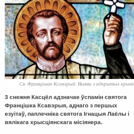
Св. Францішак Ксавэрый. Выява з адкрытых крыні
3 снежня Касцёл адзначае ўспамін святога
Францішка Ксавэрыя, аднаго з першых
езуітаў, паплечніка святога Ігнацыя Лаёлы і
вялікага хрысціянскага місіянера.