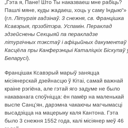
„Гэта я, Пане! Што Ты наказваеш мне рабіць?
Пашлі мяне, куды жадаеш, хоць у саму Індыю“»
(гл.
Літургія гадзінаў. 3 снежня, св. Францішка
Ксавэрыя, прэзбітэра. Успамін. Пераклад
здзейснены Секцыяй па перакладзе
літургічных тэкстаў і афіцыйных дакументаў
Касцёла пры Канферэнцыі Каталіцкіх Біскупаў 
Беларусі
).
Францішак Ксавэрый марыў заняцца
місіянерскай дзейнасцю ў Кітаі, самай важнай
краіне рэгіёна, але гэтай яго задуме не было
накаванага споўніцца: ён памёр на маленькай
выспе Санц’ян, дарэмна чакаючы магчымасці
высадзіцца на мацерыку каля Кантона. Гэта
было 3 снежня 1552 года, калі місіянер меў 46