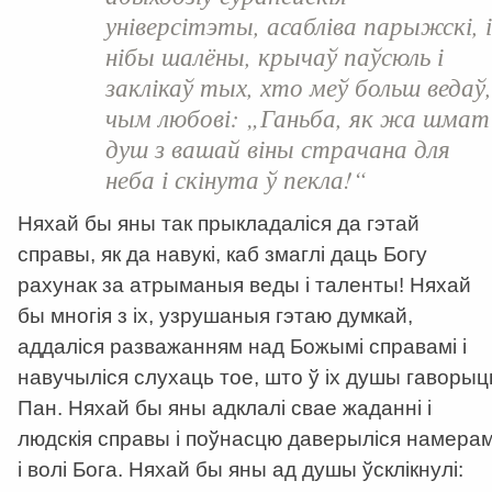
універсітэты, асабліва парыжскі, і
нібы шалёны, крычаў паўсюль і
заклікаў тых, хто меў больш ведаў,
чым любові: „Ганьба, як жа шмат
душ з вашай віны страчана для
неба і скінута ў пекла!“
Няхай бы яны так прыкладаліся да гэтай
справы, як да навукі, каб змаглі даць Богу
рахунак за атрыманыя веды і таленты! Няхай
бы многія з іх, узрушаныя гэтаю думкай,
аддаліся разважанням над Божымі справамі і
навучыліся слухаць тое, што ў іх душы гаворыц
Пан. Няхай бы яны адклалі свае жаданні і
людскія справы і поўнасцю даверыліся намера
і волі Бога. Няхай бы яны ад душы ўсклікнулі: