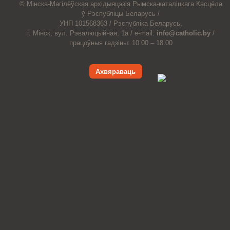
© Мiнска-Магiлёўская
архiдыяцэзiя
Рымска-каталіцкага
Касцёла
ў Рэспубліцы Беларусь /
УНП 101568363 /
Рэспубліка Беларусь,
г. Мінск, вул. Рэвалюцыйная, 1а /
e-mail:
info@catholic.by
/
працоўныя гадзіны: 10.00 – 18.00
Ахвяраваць