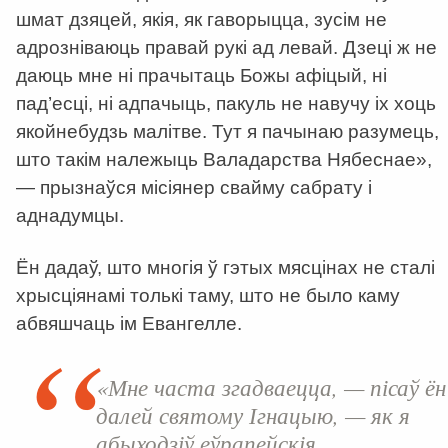
шмат дзяцей, якія, як гаворыцца, зусім не
адрозніваюць правай рукі ад левай. Дзеці ж не
даюць мне ні прачытаць Божы афіцый, ні
пад’есці, ні адпачыць, пакуль не навучу іх хоць
якой­небудзь малітве. Тут я пачынаю разумець,
што такім належыць Валадарства Нябеснае»,
— прызнаўся місіянер свайму сабрату і
аднадумцы.
Ён дадаў, што многія ў гэтых мясцінах не сталі
хрысціянамі толькі таму, што не было каму
абвяшчаць ім Евангелле.
«Мне часта згадваецца, — пісаў ён
далей святому Ігнацыю, — як я
абыходзіў еўрапейскія