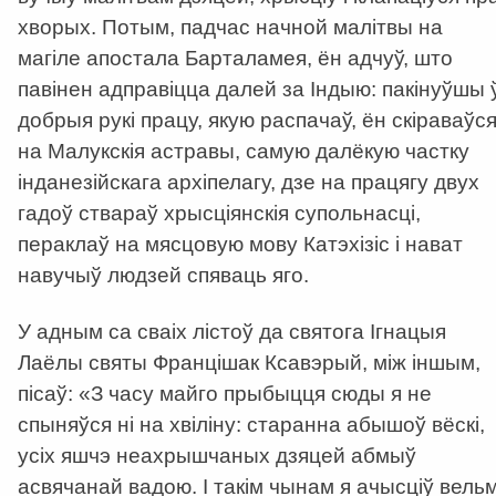
хворых. Потым, падчас начной малітвы на
магіле апостала Барталамея, ён адчуў, што
павінен адправіцца далей за Індыю: пакінуўшы 
добрыя рукі працу, якую распачаў, ён скіраваўс
на Малукскія астравы, самую далёкую частку
інданезійскага архіпелагу, дзе на працягу двух
гадоў ствараў хрысціянскія супольнасці,
пераклаў на мясцовую мову Катэхізіс і нават
навучыў людзей спяваць яго.
У адным са сваіх лістоў да святога Ігнацыя
Лаёлы святы Францішак Ксавэрый, між іншым,
пісаў: «З часу майго прыбыцця сюды я не
спыняўся ні на хвіліну: старанна абышоў вёскі,
усіх яшчэ неахрышчаных дзяцей абмыў
асвячанай вадою. І такім чынам я ачысціў вельм