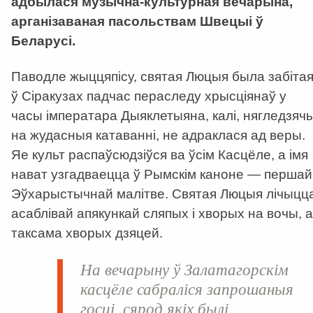
адбылася музычна-культурная вечарына,
арганізаваная пасольствам Швецыі ў
Беларусі.
Паводле жыццяпісу, святая Люцыя была забіта
ў Сіракузах падчас пераследу хрысціянаў у
часы імператара Дыяклетыяна, калі, нягледзяч
на жудасныя катаванні, не адраклася ад веры.
Яе культ распаўсюдзіўся ва ўсім Касцёле, а імя
нават узгадваецца ў Рымскім каноне — першай
Эўхарыстычнай малітве. Святая Люцыя лічыцц
асаблівай апякункай сляпых і хворых на вочы, а
таксама хворых дзяцей.
На вечарыну ў Залатагорскім
касцёле сабраліся запрошаныя
госці, сярод якіх былі