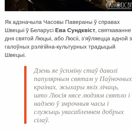
Як адзначыла Часовы Павераны ў справах
Швецыі ў Беларусі
Ева Сундквіст
, святкаванне
дня святой Люцыі, або Люсіі, з’яўляецца адной з
галоўных рэлігійна-культурных традыцый
Швецыі.
Дзень яе ўспміну стаў даволі
папулярным святам у Паўночных
краінах, жыхары якіх лічаць,
што Люсія нясе людзям святло і
надзею ў змрочныя часы і
служыць увасабленнем добрых
сілаў.