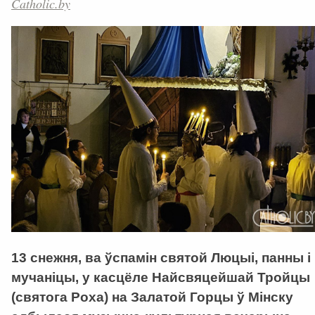
Catholic.by
13 снежня, ва ўспамін святой Люцыі, панны і
мучаніцы, у касцёле Найсвяцейшай Тройцы
(святога Роха) на Залатой Горцы ў Мінску