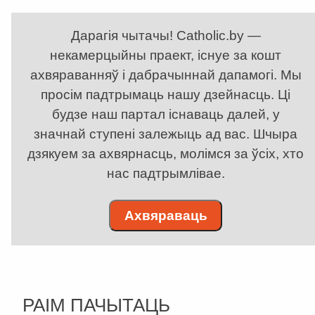
Дарагія чытачы! Catholic.by —
некамерцыйны праект, існуе за кошт
ахвяраванняў і дабрачыннай дапамогі. Мы
просім падтрымаць нашу дзейнасць. Ці
будзе наш партал існаваць далей, у
значнай ступені залежыць ад вас. Шчыра
дзякуем за ахвярнасць, молімся за ўсіх, хто
нас падтрымлівае.
Ахвяраваць
РАІМ ПАЧЫТАЦЬ