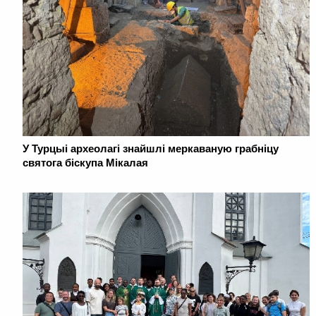
У Турцыі археолагі знайшлі меркаваную грабніцу
святога біскупа Мікалая