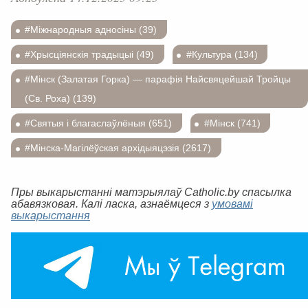
#Міжнародныя адносіны (39)
#Хрысціянскія традыцыі (49)
#Культура (134)
#Мінск (Залатая Горка) — парафія Найсвяцейшай Тройцы
(Св. Роха) (139)
#Святыя і благаслаўлёныя (651)
#Мінск (741)
#Мінска-Магілёўская архідыяцэзія (2617)
Пры выкарыстанні матэрыялаў Catholic.by спасылка
абавязковая. Калі ласка, азнаёмцеся з
умовамі
выкарыстання