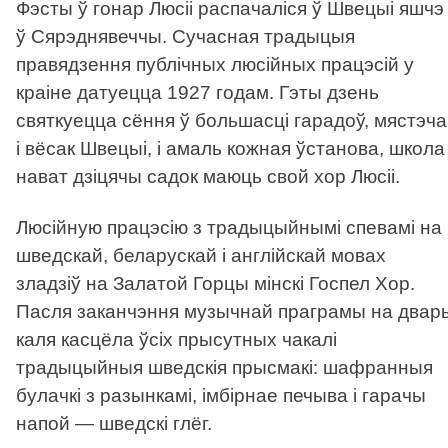
Фэсты ў гонар Люсіі распачаліся ў Швецыі яшчэ
ў Сярэднявеччы. Сучасная традыцыя
правядзення публічных люсійных працэсій у
краіне датуецца 1927 годам. Гэты дзень
святкуецца сёння ў большасці гарадоў, мястэча
і вёсак Швецыі, і амаль кожная ўстанова, школа 
нават дзіцячы садок маюць свой хор Люсіі.
Люсійную працэсію з традыцыйнымі спевамі на
шведскай, беларускай і англійскай мовах
зладзіў на Залатой Горцы мінскі Госпел Хор.
Пасля заканчэння музычнай праграмы на двар
каля касцёла ўсіх прысутных чакалі
традыцыйныя шведскія прысмакі: шафранныя
булачкі з разынкамі, імбірнае печыва і гарачы
напой — шведскі глёг.