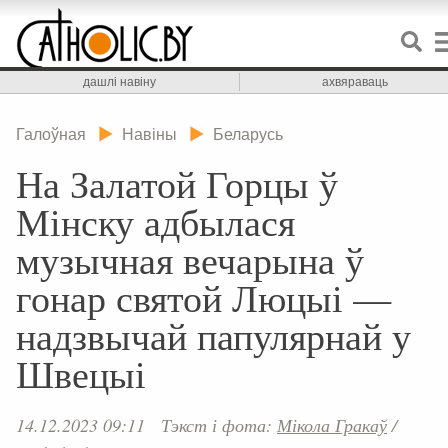
дашлі навіну
ахвяраваць
Галоўная
Навіны
Беларусь
На Залатой Горцы ў
Мінску адбылася
музычная вечарына ў
гонар святой Люцыі —
надзвычай папулярнай у
Швецыі
14.12.2023 09:11
Тэкст і фота:
Мікола Гракаў
/