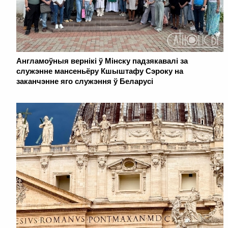
Англамоўныя вернікі ў Мінску падзякавалі за
служэнне мансеньёру Кшыштафу Сэроку на
заканчэнне яго служэння ў Беларусі