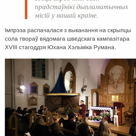
прадстаўнікі дыпламатычных
місій у нашай краіне.
Імпрэза распачалася з выканання на скрыпцы
сола твораў вядомага шведскага кампазітара
XVIII стагоддзя Юхана Хэльміка Румана.