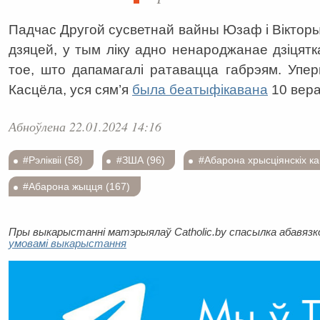
Падчас Другой сусветнай вайны Юзаф і Вікторы
дзяцей, у тым ліку адно ненароджанае дзіцятк
тое, што дапамагалі ратавацца габрэям. Упер
Касцёла, уся сям’я
была беатыфікавана
10 вера
Абноўлена 22.01.2024 14:16
#Рэліквіі (58)
#ЗША (96)
#Абарона хрысціянскіх к
#Абарона жыцця (167)
Пры выкарыстанні матэрыялаў Catholic.by спасылка абавязков
умовамі выкарыстання