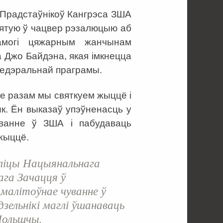
 Прадстаўнікоў Кангрэса ЗША
рынятую ў чацвер рэзалюцыю аб
памогі цяжарным жанчынам
а Джо Байдэна, якая імкнецца
федэральнай праграмы.
е разам мы святкуем жыццё і
к. Ён выказаў упэўненасць у
аванне ў ЗША і пабудаваць
 жыццё.
ліцы Нацыянальнага
ага Зачацця ў
алітоўнае чуванне ў
зельнікі маглі ўшанаваць
 Польшчы.