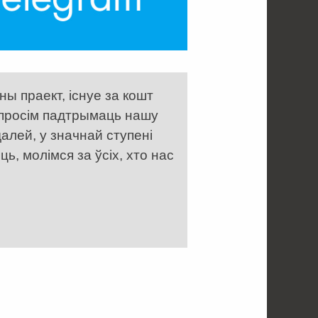
ы праект, існуе за кошт
 просім падтрымаць нашу
алей, у значнай ступені
, молімся за ўсіх, хто нас