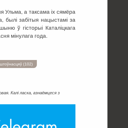
я Ульма, а таксама іх сямёра
а, былі забітыя нацыстамі за
шыню ў гісторыі Каталіцкага
сня мінулага года.
аштоўнасцяў (102)
ая. Калі ласка, азнаёмцеся з