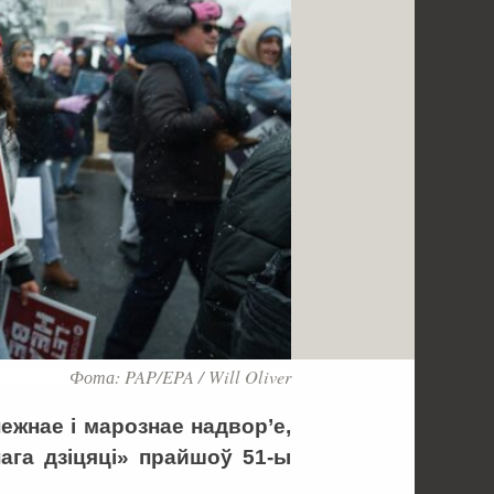
Фота: PAP/EPA / Will Oliver
ежнае і марознае надвор’е,
ага дзіцяці» прайшоў 51-ы