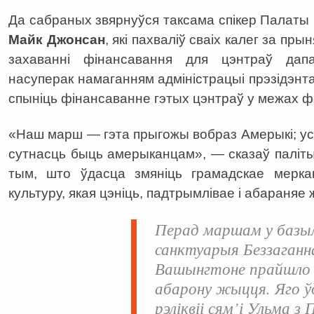
Да сабраных звярнуўся таксама спікер Палаты
Майк Джонсан
, які пахваліў сваіх калег за п
захаванні фінансавання для цэнтраў да
насуперак намаганням адміністрацыі прэзідэнт
спыніць фінансаванне гэтых цэнтраў у межах 
«Наш марш — гэта прыгожы вобраз Амерыкі; ус
сутнасць быць амерыканцам», — сказаў паліты
тым, што ўдасца змяніць грамадскае мерк
культуру, якая цэніць, падтрымлівае і абараняе
Перад маршам у базы
санктуарыя Беззаганн
Вашынгтоне прайшло м
абарону жыцця. Яго ўд
рэліквіі сям’і Ульма з