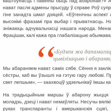
каштоўнасць і павінны быць пад абаронай?» А
нават пасля адмены прысуду ў справе Роў суп
гіне занадта шмат дзяцей. «Еўгенічны аспек
высокімі фразамі пра выбар і прыватнасць. Н
зніжаюць адчувальнасці нашага народа. Мена
Фрацішак, калі кажа пра глабалізацыю абыякава
«Будзем жа дапамагац
цывілізацыю і абараня
Мы абараняем нават саміх сябе. Сёння я закліка
сёстры, каб вы ўзышлі на гэтую гару любові. П
свет лепшым», — заахвоціў удзельнікаў Імшы к
На традыцыйным маршы ў абарону жыцця р
моладзь, дзеці і нават немаўляты. Несучы вялі
руках транспаранты і амерыканскія сцягі