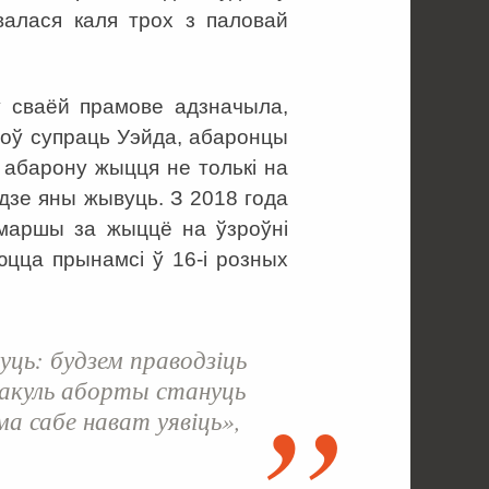
валася каля трох з паловай
у сваёй прамове адзначыла,
Роў супраць Уэйда, абаронцы
 абарону жыцця не толькі на
дзе яны жывуць. З 2018 года
маршы за жыццё на ўзроўні
цца прынамсі ў 16-і розных
уць: будзем праводзіць
пакуль аборты стануць
а сабе нават уявіць»,