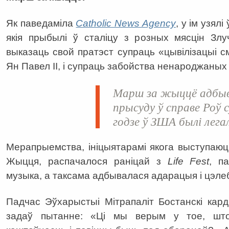
Як паведаміла
Catholic News Agency
, у ім узял
якія прыбылі ў сталіцу з розных мясцін Зл
выказаць свой пратэст супраць «цывілізацыі с
Ян Павел ІІ, і супраць забойства ненароджаных 
Марш за жыццё адбыв
прысуду ў справе Роў 
годзе ў ЗША былі лега
Мерапрыемства, ініцыятарамі якога выступаю
Жыцця, распачалося раніцай з
Life Fest
, п
музыка, а таксама адбывалася адарацыя і цэле
Падчас Эўхарыстыі Мітрапаліт Бостанскі ка
задаў пытанне: «Ці мы верым у тое, шт