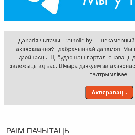
Дарагія чытачы! Catholic.by — некамерцыйн
ахвяраванняў і дабрачыннай дапамогі. Мы
дзейнасць. Ці будзе наш партал існаваць д
залежыць ад вас. Шчыра дзякуем за ахвярнасць
падтрымлівае.
Ахвяраваць
РАІМ ПАЧЫТАЦЬ