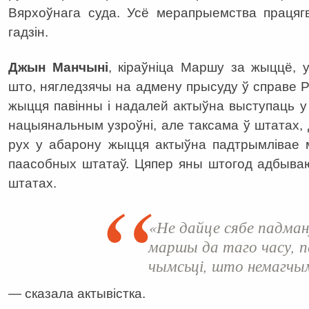
Вярхоўнага суда. Усё мерапрыемства працяг
гадзін.
Джын Манчыні
, кіраўніца Маршу за жыццё, 
што, нягледзячы на адмену прысуду ў справе 
жыцця павінны і надалей актыўна выступаць у
нацыянальным узроўні, але таксама ў штатах, 
рух у абарону жыцця актыўна падтрымлівае 
паасобных штатаў. Цяпер яны штогод адбываю
штатах.
«Не дайце сябе падман
маршы да таго часу, 
чымсьці, што немагчым
— сказала актывістка.