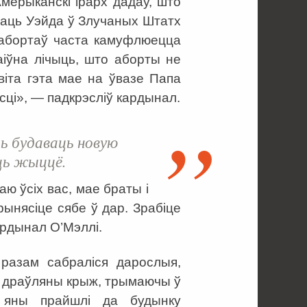
мерыканскі ірарх дадаў, што
раць Уэйда ў Злучаных Штатх
т абортаў часта камуфлюецца
аіўна лічыць, што аборты не
віта гэта мае на ўвазе Папа
сці», — падкрэсліў кардынал.
ь будаваць новую
ць жыццё.
ю ўсіх вас, мае браты і
рынясіце сябе ў дар. Зрабіце
ардынал О’Мэллі.
азам сабраліся дарослыя,
кі драўляны крыж, трымаючы ў
, яны прайшлі да будынку