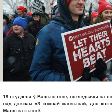
19 студзеня ў Вашынгтоне, нягледзячы на сн
пад дэвізам «З кожнай жанчынай, для кожн
Марш за жыццё.