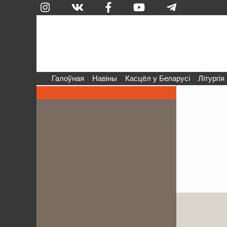
Галоўная
Навіны
Касцёл у Беларусі
Літургія