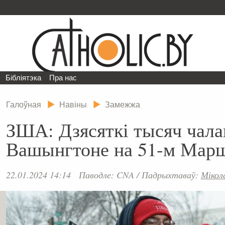
Бібліятэка
Пра нас
Галоўная
Навіны
Замежжа
ЗША: Дзясяткі тысяч чалав
Вашынгтоне на 51-м Мар
22.01.2024 14:14
Паводле: CNA
/
Падрыхтаваў:
Мікол