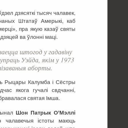
і ўдзел дзясяткі тысяч чалавек,
учаных Штатаў Амерыкі, каб
мерці», пра якую казаў святы
дзяцей ва ўлонні маці.
аецца штогод у гадавіну
супраць Уэйда, якім у 1973
лізаваныя аборты.
ць Рыцары Калумба і Сёстры
адчас якога гучалі свдчанні,
бравалася святая Імша.
рдынал
Шон Патрык О’Мэллі
о чалавечыя істоты маюць