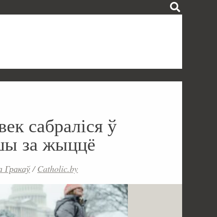
ек сабраліся ў
шы за жыццё
а Гракаў
/
Catholic.by