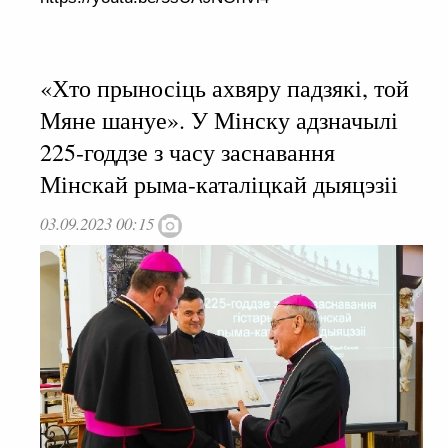
«Хто прыносіць ахвяру падзякі, той
Мяне шануе». У Мінску адзначылі
225-годдзе з часу заснавання
Мінскай рыма-каталіцкай дыяцэзіі
03.09.2023 00:15