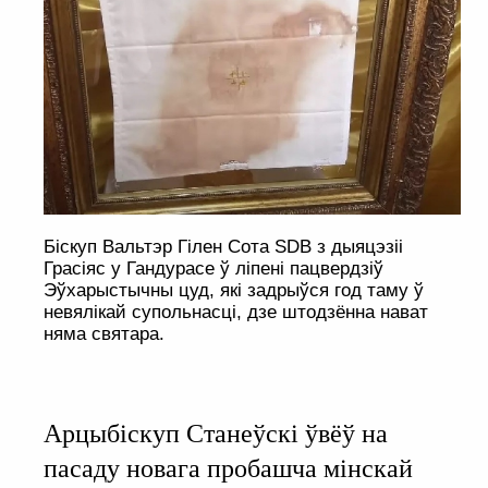
Біскуп Вальтэр Гілен Сота SDB з дыяцэзіі
Грасіяс у Гандурасе ў ліпені пацвердзіў
Эўхарыстычны цуд, які задрыўся год таму ў
невялікай супольнасці, дзе штодзённа нават
няма святара.
Арцыбіскуп Станеўскі ўвёў на
пасаду новага пробашча мінскай