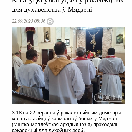
для духавенства ў Мядзелі
22.09.2023 08:36
З 18 па 22 верасня ў рэкалекцыйным доме пры
кляштары айцоў кармэлітаў босых у Мядзелі
(Мінска-Магілёўская архідыяцэзія) праходзілі
рэкалекцыі для духоўных асоб.