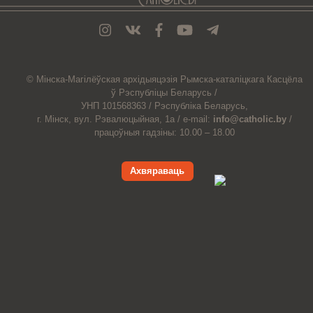
© Мiнска-Магiлёўская
архiдыяцэзiя
Рымска-каталіцкага
Касцёла
ў Рэспубліцы Беларусь /
УНП 101568363 /
Рэспубліка Беларусь,
г. Мінск, вул. Рэвалюцыйная, 1а /
e-mail:
info@catholic.by
/
працоўныя гадзіны: 10.00 – 18.00
Ахвяраваць