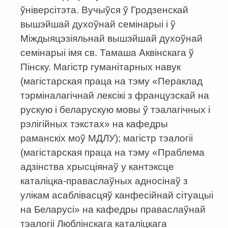
ўніверсітэта. Вучыўся ў Гродзенскай
вышэйшай духоўнай семінарыі і ў
Міждыяцэзіяльнай вышэйшай духоўнай
семінарыі імя св. Тамаша Аквінскага ў
Пінску. Магістр гуманітарных навук
(магістарская праца на тэму «Пераклад
тэрміналагічнай лексікі з французскай на
рускую і беларускую мовы ў тэалагічных і
рэлігійных тэкстах» на кафедры
раманскіх моў МДЛУ); магістр тэалогіі
(магістарская праца на тэму «Праблема
адзінства хрысціянаў у кантэксце
каталіцка-праваслаўных адносінаў з
улікам асаблівасцяў канфесійнай сітуацыі
на Беларусі» на кафедры праваслаўнай
тэалогіі Люблінскага каталіцкага