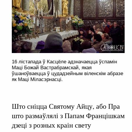
16 лістапада ў Касцёле адзначаецца ўспамін
Маці Божай Вастрабрамскай, якая
ўшаноўваецца ў цудадзейным віленскім абразе
як Маці Міласэрнасці.
Што сніцца Святому Айцу, або Пра
што размаўлялі з Папам Францішкам
дзеці з розных краін свету