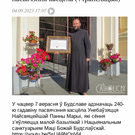
04.09.2023 17:07
У чацвер 7 верасня ў Будславе адзначаць 240-
ю гадавіну пасвячэння касцёла Унебаўзяцця
Найсвяцейшай Панны Марыі, які сёння
з’яўляецца малой базылікай і Нацыянальным
санктуарыем Маці Божай Будслаўскай.
https://youtu.be/5sUA9NOnVl4