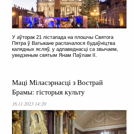
У аўторак 21 лістапада на плошчы Святога
Пятра ў Ватыкане распачалося будаўніцтва
калядных ясляў, у адпаведнасці са звычаем,
уведзеным святым Янам Паўлам ІІ.
Маці Міласэрнасці з Вострай
Брамы: гісторыя культу
16.11.2023 14:20