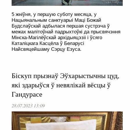
5 жніўня, у першую суботу месяца, у
Нацыянальным санктуарыі Маці Божай
Будслаўскай адбылася першая сустрэча ў
межах малітоўнай падрыхтоўкі да прысвячэння
Мінска-Магілёўскай архідыяцэзіі і ўсяго
Каталіцкага Касцёла ў Беларусі
Найсвяцейшаму Сэрцу Езуса.
Біскуп прызнаў Эўхарыстычны цуд,
які здарыўся ў невялікай вёсцы ў
Гандурасе
28.07.2023 13:09