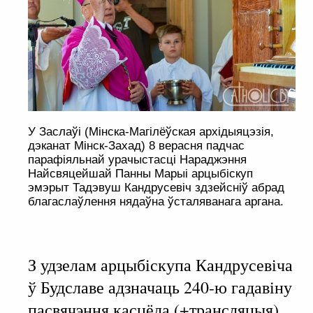
У Заслаўі (Мінска-Магілёўская архідыяцэзія,
дэканат Мінск-Захад) 8 верасня падчас
парафіяльнай урачыстасці Нараджэння
Найсвяцейшай Панны Марыі арцыбіскуп
эмэрыт Тадэвуш Кандрусевіч здзейсніў абрад
благаслаўлення нядаўна ўсталяванага аргана.
З удзелам арцыбіскупа Кандрусевіча
ў Будславе адзначаць 240-ю гадавіну
пасвячэння касцёла (+трансляцыя)