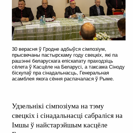
30 верасня ў Гродне адбыўся сімпозіум,
прысвечаны пастырскаму году свецкіх, які па
рашэнні беларускага епіскапату праходзіць
сёлета ў Касцёле на Беларусі, а таксама Сіноду
біскупаў пра сінадальнасць, Генеральная
асамблея якога сёння распачалася ў Рыме.
Удзельнікі сімпозіума на тэму
свецкіх і сінадальнасці сабраліся на
Імшы ў найстарэйшым касцёле