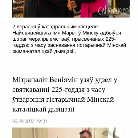
2 верасня ў катэдральным касцёле
Найсвяцейшага Імя Марыі ў Мінску адбыўся
шэраг мерапрыемстваў, прысвечаных 225-
годдзю з часу заснавання гістарычнай Мінскай
рыма-каталіцкай дыяцэзіі.
Мітрапаліт Веніямін узяў удзел у
святкаванні 225-годдзя з часу
ўтварэння гістарычнай Мінскай
каталіцкай дыяцэзіі
02.09.2023 19:21