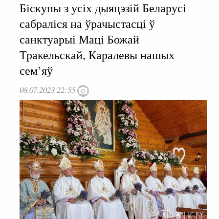
Біскупы з усіх дыяцэзій Беларусі
сабраліся на ўрачыстасці ў
санктуарыі Маці Божай
Тракельскай, Каралевы нашых
сем’яў
08.07.2023 22:55