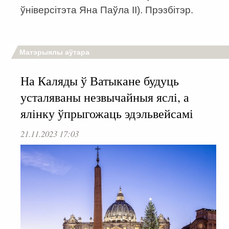
ўніверсітэта Яна Паўла ІІ). Прэзбітэр.
Матэрыялы аўтара
На Каляды ў Ватыкане будуць
усталяваны незвычайныя яслі, а
ялінку ўпрыгожаць эдэльвейсамі
21.11.2023 17:03