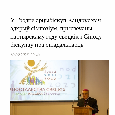
У Гродне арцыбіскуп Кандрусевіч
адкрыў сімпозіум, прысвечаны
пастырскаму году свецкіх і Сіноду
біскупаў пра сінадальнасць
30.09.2023 11:46