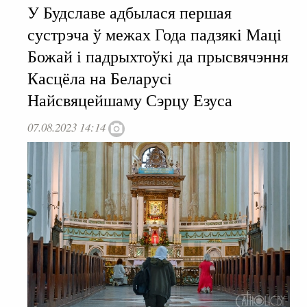
У Будславе адбылася першая
сустрэча ў межах Года падзякі Маці
Божай і падрыхтоўкі да прысвячэння
Касцёла на Беларусі
Найсвяцейшаму Сэрцу Езуса
07.08.2023 14:14