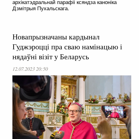
архікатэдральнай парафіі ксяндза каноніка
Дзмітрыя Пухальскага.
Новапрызначаны кардынал
Гуджэроцці пра сваю намінацыю і
нядаўні візіт у Беларусь
12.07.2023 20:50