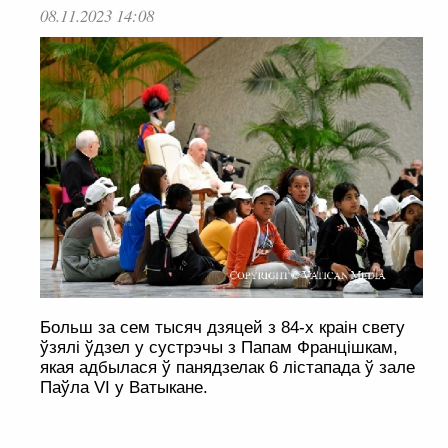
08.11.2023 14:08
Больш за сем тысяч дзяцей з 84-х краін свету
ўзялі ўдзел у сустрэчы з Папам Францішкам,
якая адбылася ў панядзелак 6 лістапада ў зале
Паўла VI у Ватыкане.