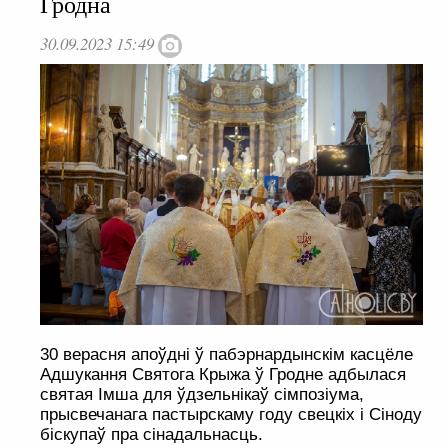
Гродна
30.09.2023 15:49
30 верасня апоўдні ў пабэрнардынскім касцёле
Адшукання Святога Крыжа ў Гродне адбылася
святая Імша для ўдзельнікаў сімпозіума,
прысвечанага пастырскаму году свецкіх і Сіноду
біскупаў пра сінадальнасць.