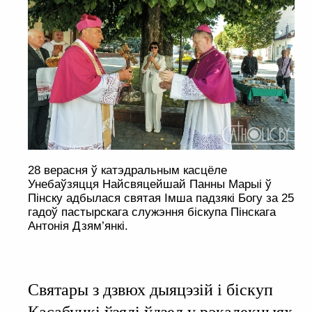
28 верасня ў катэдральным касцёле
Унебаўзяцця Найсвяцейшай Панны Марыі ў
Пінску адбылася святая Імша падзякі Богу за 25
гадоў пастырскага служэння біскупа Пінскага
Антонія Дзям’янкі.
Святары з дзвюх дыяцэзій і біскуп
Касабуцкі ўзялі ўдзел у рэкалекцыях