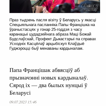
Праз тыдзень пасля візіту ў Беларусь у якасці
Спецыяльнага пасланніка Папы Францішка на
ўрачыстасцях у гонар 25-годдзя з часу
каранацыі цудадзейнага абраза Маці Божай
Будслаўскай, Прэфект Дыкастэрыі па справах
Усходніх Касцёлаў арцыбіскуп Клаўдыё
Гуджэроцці быў менаваны кардыналам.
Папа Францішак абвясціў аб
прызначэнні новых кардыналаў.
Сярод іх — два былых нунцыі ў
Беларусі
09.07.2023 15:46