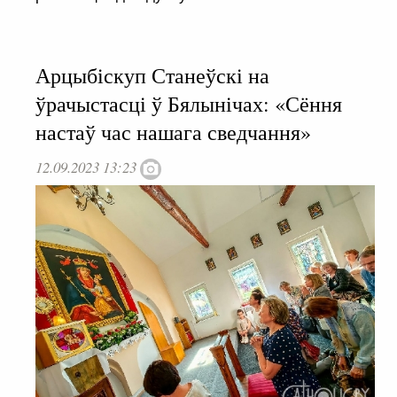
Арцыбіскуп Станеўскі на
ўрачыстасці ў Бялынічах: «Сёння
настаў час нашага сведчання»
12.09.2023 13:23