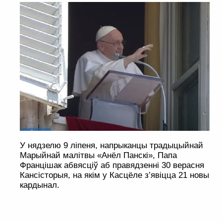
У нядзелю 9 ліпеня, напрыканцы традыцыйнай
Марыйнай малітвы «Анёл Панскі», Папа
Францішак абвясціў аб правядзенні 30 верасня
Кансісторыя, на якім у Касцёле з’явіцца 21 новы
кардынал.