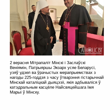
2 верасня Мітрапаліт Мінскі і Заслаўскі
Веніямін, Патрыяршы Экзарх усяе Беларусі,
узяў удзел ва ўрачыстых мерапрыемствах з
нагоды 225-годдзя з часу ўтварэння гістарычнай
Мінскай каталіцкай дыяцэзіі, якія адбываліся ў
катэдральным касцёле Найсвяцейшага Імя
Марыі ў Мінску.