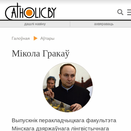
дашлі навіну
ахвяраваць
Галоўная
Аўтары
Мікола Гракаў
Выпускнік перакладчыцкага факультэта
Мінскага дзяржаўнага лінгвістычнага