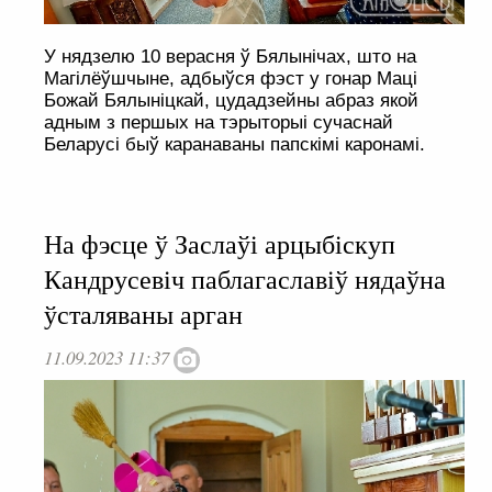
У нядзелю 10 верасня ў Бялынічах, што на
Магілёўшчыне, адбыўся фэст у гонар Маці
Божай Бялыніцкай, цудадзейны абраз якой
адным з першых на тэрыторыі сучаснай
Беларусі быў каранаваны папскімі каронамі.
На фэсце ў Заслаўі арцыбіскуп
Кандрусевіч паблагаславіў нядаўна
ўсталяваны арган
11.09.2023 11:37