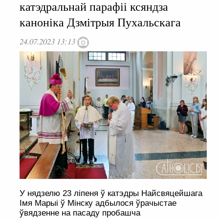
катэдральнай парафіі ксяндза
каноніка Дзмітрыя Пухальскага
24.07.2023 13:13
У нядзелю 23 ліпеня ў катэдры Найсвяцейшага
Імя Марыі ў Мінску адбылося ўрачыстае
ўвядзенне на пасаду пробашча