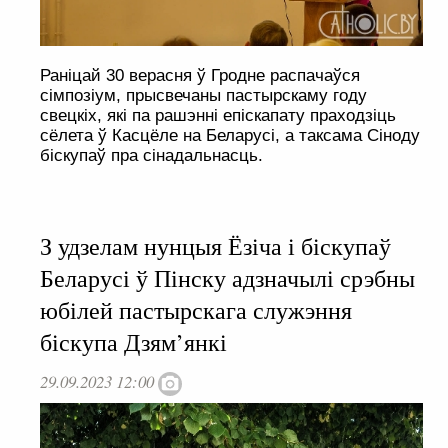
Раніцай 30 верасня ў Гродне распачаўся
сімпозіум, прысвечаны пастырскаму году
свецкіх, які па рашэнні епіскапату праходзіць
сёлета ў Касцёле на Беларусі, а таксама Сіноду
біскупаў пра сінадальнасць.
З удзелам нунцыя Ёзіча і біскупаў
Беларусі ў Пінску адзначылі срэбны
юбілей пастырскага служэння
біскупа Дзям’янкі
29.09.2023 12:00