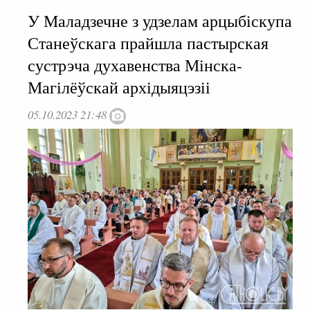
У Маладзечне з удзелам арцыбіскупа
Станеўскага прайшла пастырская
сустрэча духавенства Мінска-
Магілёўскай архідыяцэзіі
05.10.2023 21:48