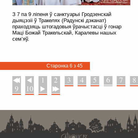
З 7 па 9 ліпеня ў санктуарыі Гродзенскай
дыяцэзіі ў Тракелях (Радунскі дэканат)
праходзяць штогадовыя ўрачыстасці ў гонар
Маці Божай Тракельскай, Каралевы нашых
сем’яў.
Старонка 6 з 45
1
2
3
4
5
6
7
8
У пачатак
Назад
9
10
Наперад
У канец
. . . . . . . . . . . . . . . . . . . . . . . . . . . . . . . . . . . . . . . . . . . . . . . . . . . . . . . . . . . . .