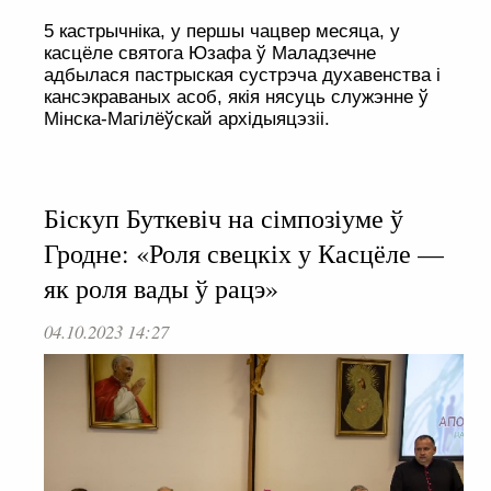
5 кастрычніка, у першы чацвер месяца, у
касцёле святога Юзафа ў Маладзечне
адбылася пастрыская сустрэча духавенства і
кансэкраваных асоб, якія нясуць служэнне ў
Мінска-Магілёўскай архідыяцэзіі.
Біскуп Буткевіч на сімпозіуме ў
Гродне: «Роля свецкіх у Касцёле —
як роля вады ў рацэ»
04.10.2023 14:27