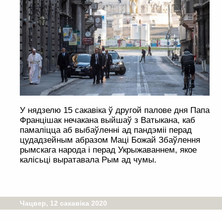
У нядзелю 15 сакавіка ў другой палове дня Папа
Францішак нечакана выйшаў з Ватыкана, каб
памаліцца аб выбаўленні ад пандэміі перад
цудадзейным абразом Маці Божай Збаўлення
рымскага народа і перад Укрыжаваннем, якое
калісьці выратавала Рым ад чумы.
Чацвер, 12 сакавіка 2020