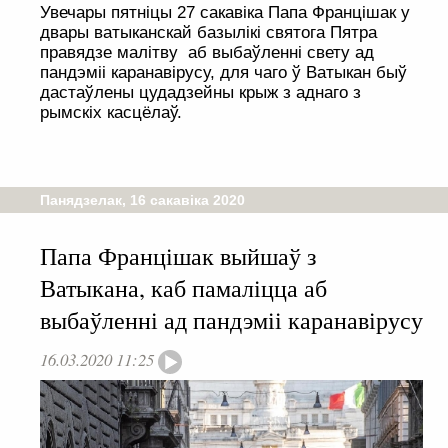
Увечары пятніцы 27 сакавіка Папа Францішак у
двары ватыканскай базылікі святога Пятра
правядзе малітву аб выбаўленні свету ад
пандэміі каранавірусу, для чаго ў Ватыкан быў
дастаўлены цудадзейны крыж з аднаго з
рымскіх касцёлаў.
Панядзелак, 16 сакавіка 2020
Папа Францішак выйшаў з
Ватыкана, каб памаліцца аб
выбаўленні ад пандэміі каранавірусу
16.03.2020 11:25