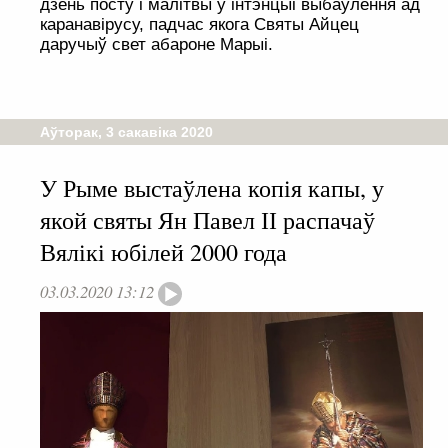
дзень посту і малітвы ў інтэнцыі выбаўлення ад
каранавірусу, падчас якога Святы Айцец
даручыў свет абароне Марыі.
Аўторак, 3 сакавіка 2020
У Рыме выстаўлена копія капы, у
якой святы Ян Павел ІІ распачаў
Вялікі юбілей 2000 года
03.03.2020 13:12