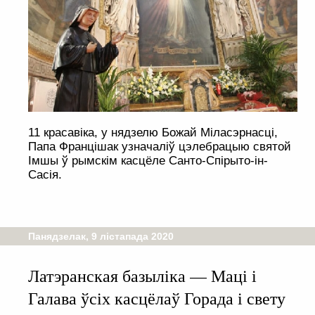
11 красавіка, у нядзелю Божай Міласэрнасці,
Папа Францішак узначаліў цэлебрацыю святой
Імшы ў рымскім касцёле Санто-Спірыто-ін-
Сасія.
Панядзелак, 9 лістапада 2020
Латэранская базыліка — Маці і
Галава ўсіх касцёлаў Горада і свету