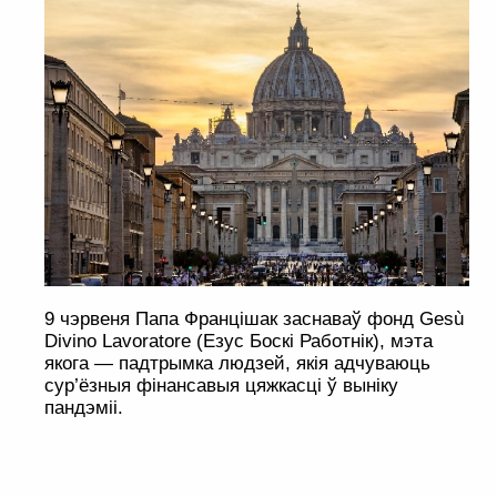
9 чэрвеня Папа Францішак заснаваў фонд Gesù
Divino Lavoratore (Езус Боскі Работнік), мэта
якога — падтрымка людзей, якія адчуваюць
сур’ёзныя фінансавыя цяжкасці ў выніку
пандэміі.