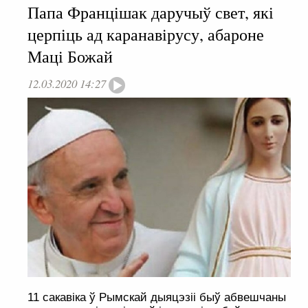
Папа Францішак даручыў свет, які
церпіць ад каранавірусу, абароне
Маці Божай
12.03.2020 14:27
11 сакавіка ў Рымскай дыяцэзіі быў абвешчаны