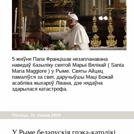
5 жніўня Папа Францішак незапланавана
наведаў базыліку святой Марыі Вялікай ( Santa
Maria Maggiore ) y Рыме. Святы Айцец
памаліўся за свет, даручыўшы Маці Божай
асабліва жыхароў Лівана, дзе нядаўна
здарылася катастрофа.
Пятніца, 31 ліпеня 2020
У Рыме беларускія грэка-католікі