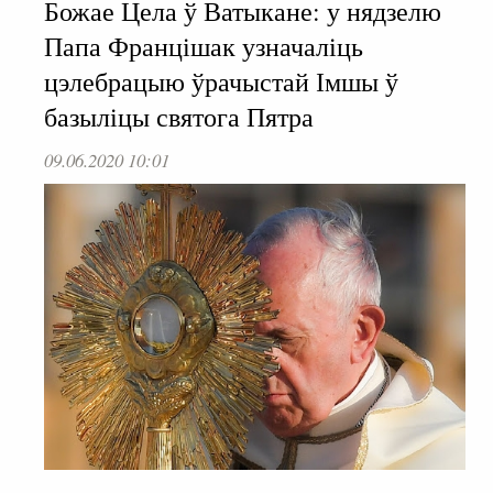
Божае Цела ў Ватыкане: у нядзелю
Папа Францішак узначаліць
цэлебрацыю ўрачыстай Імшы ў
базыліцы святога Пятра
09.06.2020 10:01