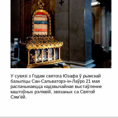
У сувязі з Годам святога Юзафа ў рымскай
базыліцы Сан-Сальваторэ-ін-Лаўро 21 мая
распачынаецца надзвычайнае выстаўленне
каштоўных рэліквій, звязаных са Святой
Сям’ёй.