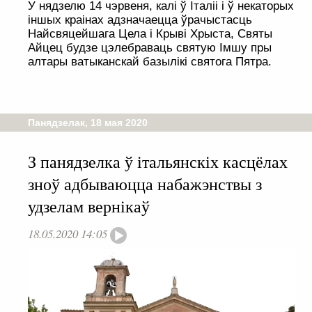
У нядзелю 14 чэрвеня, калі ў Італіі і ў некаторых
іншых краінах адзначаецца ўрачыстасць
Найсвяцейшага Цела і Крыві Хрыста, Святы
Айцец будзе цэлебраваць святую Імшу пры
алтары ватыканскай базылікі святога Пятра.
Панядзелак, 18 мая 2020
З панядзелка ў італьянскіх касцёлах
зноў адбываюцца набажэнствы з
удзелам вернікаў
18.05.2020 14:05