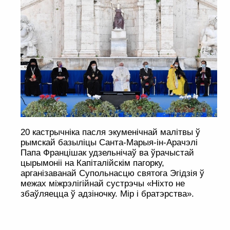
20 кастрычніка пасля экуменічнай малітвы ў
рымскай базыліцы Санта-Марыя-ін-Арачэлі
Папа Францішак удзельнічаў ва ўрачыстай
цырымоніі на Капіталійскім пагорку,
арганізаванай Супольнасцю святога Эгідзія ў
межах міжрэлігійнай сустрэчы «Ніхто не
збаўляецца ў адзіночку. Мір і братэрства».