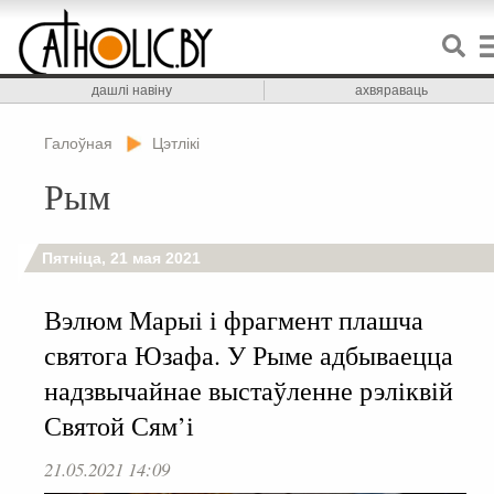
дашлі навіну
ахвяраваць
Галоўная
Цэтлікі
Рым
Пятніца, 21 мая 2021
Вэлюм Марыі і фрагмент плашча
святога Юзафа. У Рыме адбываецца
надзвычайнае выстаўленне рэліквій
Святой Сям’і
21.05.2021 14:09