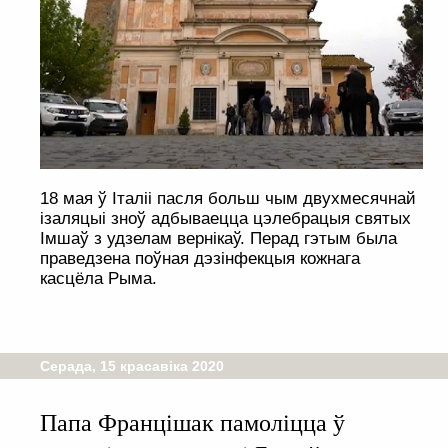
18 мая ў Італіі пасля больш чым двухмесячнай
ізаляцыі зноў адбываецца цэлебрацыя святых
Імшаў з удзелам вернікаў. Перад гэтым была
праведзена поўная дэзінфекцыя кожнага
касцёла Рыма.
Серада, 15 красавіка 2020
Папа Францішак памоліцца ў