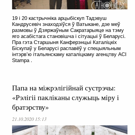
19 і 20 кастрычніка арцыбіскуп Тадэвуш
Кандрусевіч знаходзіўся ў Ватыкане, дзе меў
размовы ў Дзяржаўным Сакратарыяце на тэму
яго асабістага становішча і сітуацыі ў Беларусі.
Пра гэта Старшыня Канферэнцыі Каталіцкіх
Біскупаў у Беларусі распавёў у спецыяльным
інтэрв’ю італьянскаму каталіцкаму агенцтву ACI
Stampa .
Папа на міжрэлігійнай сустрэчы:
«Рэлігіі пакліканы служыць міру і
братэрству»
21.10.2020 15:13