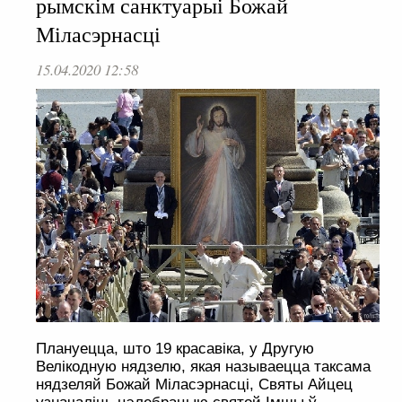
рымскім санктуарыі Божай
Міласэрнасці
15.04.2020 12:58
Плануецца, што 19 красавіка, у Другую
Велікодную нядзелю, якая называецца таксама
нядзеляй Божай Міласэрнасці, Святы Айцец