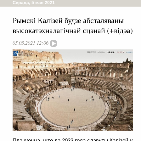
Серада, 5 мая 2021
Рымскі Калізей будзе абсталяваны
высокатэхналагічнай сцэнай (+відэа)
05.05.2021 12:06
Плануецца, што да 2023 года славуты Калізей у