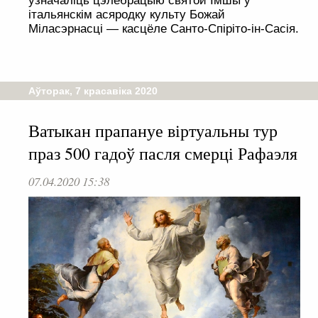
узначаліць цэлебрацыю святой Імшы ў
італьянскім асяродку культу Божай
Міласэрнасці — касцёле Санто-Спіріто-ін-Сасія.
Аўторак, 7 красавіка 2020
Ватыкан прапануе віртуальны тур
праз 500 гадоў пасля смерці Рафаэля
07.04.2020 15:38