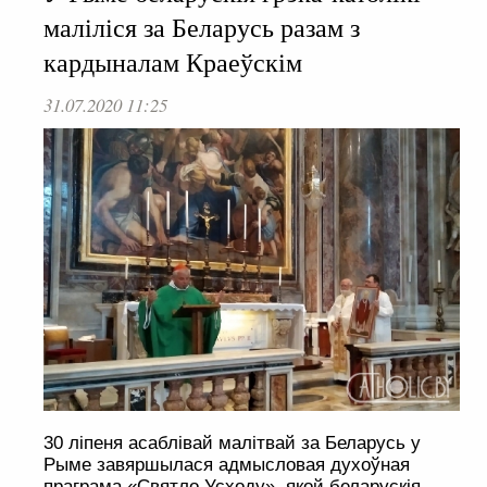
маліліся за Беларусь разам з
кардыналам Краеўскім
31.07.2020 11:25
30 ліпеня асаблівай малітвай за Беларусь у
Рыме завяршылася адмысловая духоўная
праграма «Святло Усходу», якой беларускія