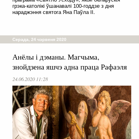
грэка-католікі ўшанавалі 100-годдзе з дня
нараджэння святога Яна Паўла ІІ.
Серада, 24 чэрвеня 2020
Анёлы і дэманы. Магчыма,
знойдзена яшчэ адна праца Рафаэля
24.06.2020 11:28