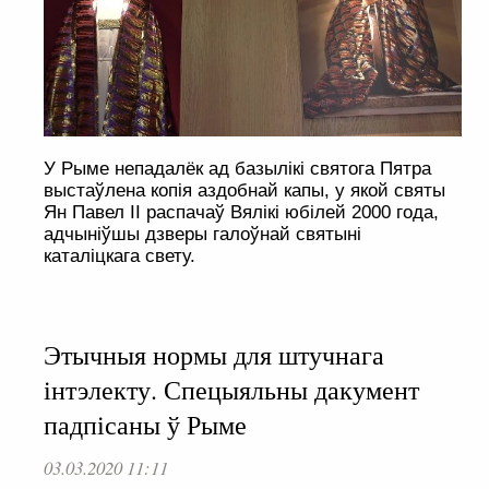
У Рыме непадалёк ад базылікі святога Пятра
выстаўлена копія аздобнай капы, у якой святы
Ян Павел ІІ распачаў Вялікі юбілей 2000 года,
адчыніўшы дзверы галоўнай святыні
каталіцкага свету.
Этычныя нормы для штучнага
інтэлекту. Спецыяльны дакумент
падпісаны ў Рыме
03.03.2020 11:11