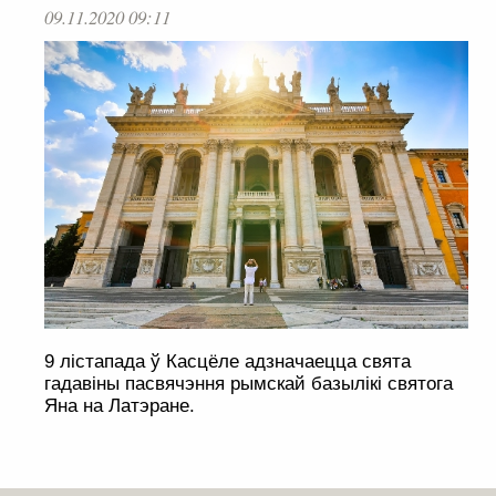
09.11.2020 09:11
9 лістапада ў Касцёле адзначаецца свята
гадавіны пасвячэння рымскай базылікі святога
Яна на Латэране.