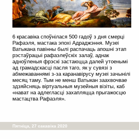
6 красавіка споўнілася 500 гадоў з дня смерці
Рафаэля, мастака эпохі Адраджэння. Музеі
Ватыкана павінны былі распачаць апошні этап
рэстаўрацыі рафаэлеўскіх залаў, аднак
адноўленыя фрэскі застаюцца далей утоенымі
ад грамадскасці пасля таго, як у сувязі з
абмежаваннямі з-за каранавірусу музеі зачынілі
месяц таму. Тым не менш Ватыкан заахвочвае
здзяйсняць віртуальныя музейныя візіты, каб
«нават на адлегласці захапляцца прыгажосцю
мастацтва Рафаэля».
Пятніца, 27 сакавіка 2020