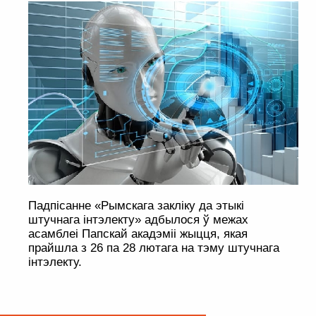
Падпісанне «Рымскага закліку да этыкі
штучнага інтэлекту» адбылося ў межах
асамблеі Папскай акадэміі жыцця, якая
прайшла з 26 па 28 лютага на тэму штучнага
інтэлекту.