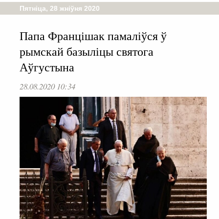
Пятніца, 28 жніўня 2020
Папа Францішак памаліўся ў
рымскай базыліцы святога
Аўгустына
28.08.2020 10:34