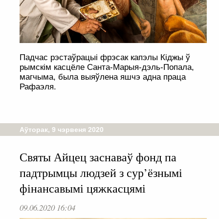
Падчас рэстаўрацыі фрэсак капэлы Кіджы ў
рымскім касцёле Санта-Марыя-дэль-Попала,
магчыма, была выяўлена яшчэ адна праца
Рафаэля.
Аўторак, 9 чэрвеня 2020
Святы Айцец заснаваў фонд па
падтрымцы людзей з сур’ёзнымі
фінансавымі цяжкасцямі
09.06.2020 16:04