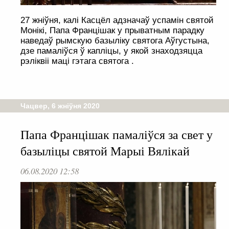
27 жніўня, калі Касцёл адзначаў успамін святой
Монікі, Папа Францішак у прыватным парадку
наведаў рымскую базыліку святога Аўгустына,
дзе памаліўся ў капліцы, у якой знаходзяцца
рэліквіі маці гэтага святога .
Чацвер, 6 жніўня 2020
Папа Францішак памаліўся за свет у
базыліцы святой Марыі Вялікай
06.08.2020 12:58