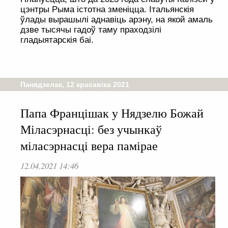
цэнтры Рыма істотна зменіцца. Італьянскія
ўлады вырашылі аднавіць арэну, на якой амаль
дзве тысячы гадоў таму праходзілі
гладыятарскія баі.
Панядзелак, 12 красавіка 2021
Папа Францішак у Нядзелю Божай
Міласэрнасці: без учынкаў
міласэрнасці вера памірае
12.04.2021 14:46