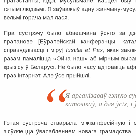
пратэстанты, юдэі, мусульмане. Касцёл быў 
гэтымі людзьмі. Я заўважыў адну жанчыну-мусу
вельмі горача малілася.
Пра сустрэчу было абвешчана ўсяго за дз
прапанове [Еўрапейскай канферэнцыі катал
справядлівасці і міру]
Iustitia et Pax
, якая закл
разам памаліцца «Ойча наш» аб мірным выраш
крызісу ў Беларусі. Не было часу адправіць а
праз Інтэрнэт. Але ўсе прыйшлі.
Я арганізаваў гэтую су
католікаў, а для ўсіх, і 
Гэтая сустрэча стварыла міжканфесійную і м
з’яўляецца ўвасабленнем новага грамадства, а