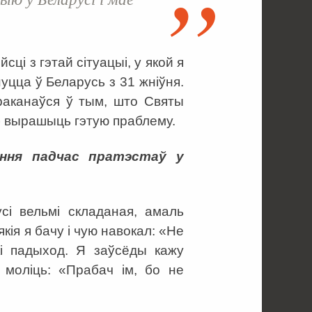
сці з гэтай сітуацыі, у якой я
уцца ў Беларусь з 31 жніўня.
раканаўся ў тым, што Святы
аб вырашыць гэтую праблему.
ння падчас пратэстаў у
сі вельмі складаная, амаль
кія я бачу і чую навокал: «Не
кі падыход. Я заўсёды кажу
, моліць: «Прабач ім, бо не