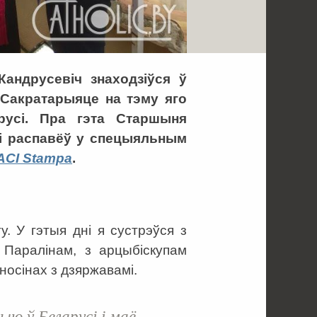
Кандрусевіч знаходзіўся ў
Сакратарыяце на тэму яго
арусі. Пра гэта Старшыня
сі распавёў у спецыяльным
ACI Stampa
.
. У гэтыя дні я сустрэўся з
Паралінам, з арцыбіскупам
осінах з дзяржавамі.
ыю ў Беларусі і маё