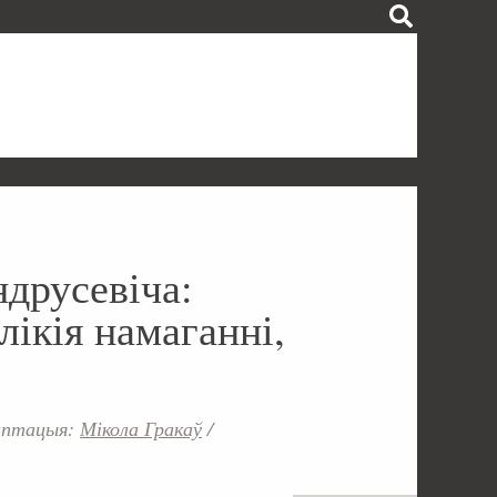
друсевіча:
ікія намаганні,
даптацыя:
Мікола Гракаў
/