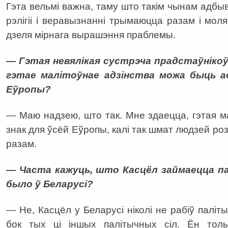
Гэта вельмі важна, таму што такім чынам адбы
рэлігіі і веравызнанні трымаюцца разам і мо
дзеля мірнага вырашэння праблемы.
— Гэтая невялікая сустрэча прадстаўнікоў 
гэтае малітоўнае адзінства можа быць 
Еўропы?
— Маю надзею, што так. Мне здаецца, гэтая 
знак для ўсёй Еўропы, калі так шмат людзей р
разам.
— Часта кажуць, што Касцёл займаецца па
было ў Беларусі?
— Не, Касцёл у Беларусі ніколі не рабіў паліты
бок тых ці іншых палітычных сіл. Ён тол