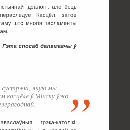
істычнай ідэалогіі, але ёсць
пераследуе Касцёл, затое
таму што многія парламенты
ам.
. Гэта спосаб дапамагчы ў
 сустрэча, якую мы
ым касцёле ў Мінску ўжо
еверагоднай.
аслаўныя, грэка-католікі,