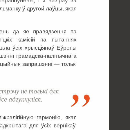
перапоўнены, і я назіраў за
льманку ў другой лаўцы, якая
ень да яе правядзення па
іцкіх камісій па пытаннях
ікала ўсіх хрысціянаў Еўропы
энні грамадска-палітычнага
фіцыйныя запрашэнні — толькі
стрэчу не толькі для
ўсе адгукнуліся.
іжрэлігійную гармонію, якая
дкрытага для ўсіх вернікаў.