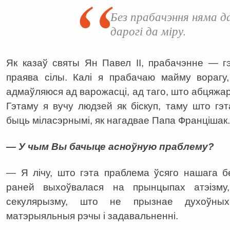
Без прабачэння няма д
дарогі да міру.
Як казаў святы Ян Павел ІІ, прабачэнне — г
праява сілы. Калі я прабачаю майму ворагу
адмаўляюся ад варожасці, ад таго, што абцяжа
Гэтаму я вучу людзей як біскуп, таму што г
быць міласэрнымі, як нагадвае Папа Францішак.
— У чым Вы бачыце асноўную праблему?
— Я лічу, што гэта праблема ўсяго нашага б
раней выхоўвалася на прынцыпах атэізм
секулярызму, што не прызнае духоўных
матэрыяльныя рэчы і задавальненні.