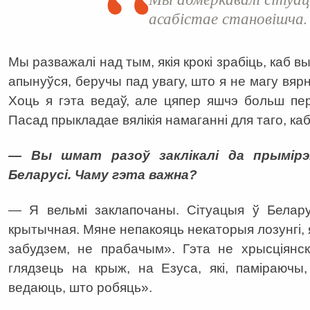
асабістае становішча.
Мы разважалі над тым, якія крокі зрабіць, каб вый
апынуўся, беручы пад увагу, што я не магу вярн
Хоць я гэта ведаў, але цяпер яшчэ больш пе
Пасад прыкладае вялікія намаганні для таго, к
— Вы шмат разоў заклікалі да прымірэ
Беларусі. Чаму гэта важна?
— Я вельмі заклапочаны. Сітуацыя ў Белару
крытычная. Мяне непакояць некаторыя лозунгі, я
забудзем, не прабачым». Гэта не хрысціянс
глядзець на крыж, на Езуса, які, паміраючы
ведаюць, што робяць».