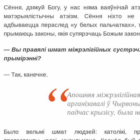
Сёння, дзякуй Богу, у нас няма ваяўнічай атэ
матэрыялістычны атэізм. Сёння ніхто не 
адбываецца пераслед «у белых пальчатках», 
прымаюць законы, якія супярэчаць Божым закон
— Вы правялі шмат міжрэлігійных сустрэч
прымірэнні?
— Так, канечне.
Апошняя міжрэлігійная
арганізавалі ў Чырвон
падчас крызісу, была н
Было вельмі шмат людзей: католікі, прав