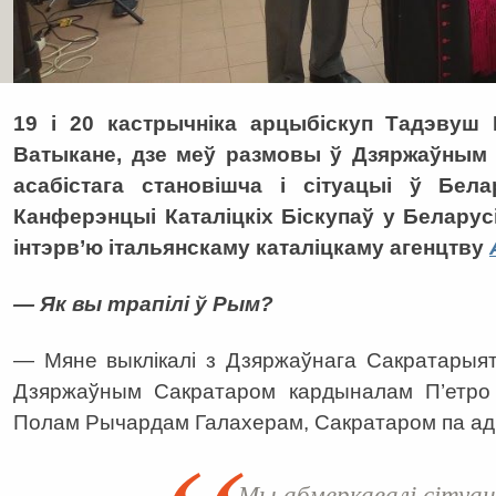
19 і 20 кастрычніка арцыбіскуп Тадэвуш 
Ватыкане, дзе меў размовы ў Дзяржаўным 
асабістага становішча і сітуацыі ў Бел
Канферэнцыі Каталіцкіх Біскупаў у Белару
інтэрв’ю італьянскаму каталіцкаму агенцтву
— Як вы трапілі ў Рым?
— Мяне выклікалі з Дзяржаўнага Сакратарыяту
Дзяржаўным Сакратаром кардыналам П’етро 
Полам Рычардам Галахерам, Сакратаром па адн
Мы абмеркавалі сітуац