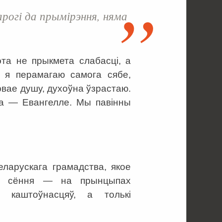
арогі да прымірэння, няма
эта не прыкмета слабасці, а
, я перамагаю самога сябе,
рвае душу, духоўна ўзрастаю.
эта — Евангелле. Мы павінны
еларускага грамадства, якое
у, сёння — на прынцыпах
 каштоўнасцяў, а толькі