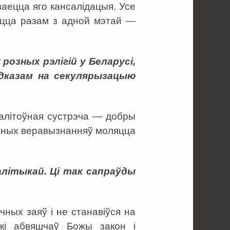
ваецца яго кансалідацыя. Усе
ляцца разам з адной мэтай —
розных рэлігій у Беларусі,
адказам на секулярызацыю
малітоўная сустрэча — добры
озных веравызнанняў моляцца
літыкай. Ці так сапраўды
чных заяў і не станавіўся на
ькі абвяшчаў Божы закон і