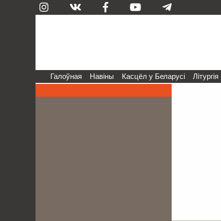
Галоўная
Навіны
Касцёл у Беларусі
Літургія