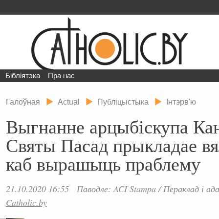
Бібліятэка
Пра нас
Галоўная
Actual
Публіцыстыка
Інтэрв'ю
Выгнанне арцыбіскупа Кан
Святы Пасад прыкладае вял
каб вырашыць праблему
21.10.2020 16:55
Паводле: ACI Stampa
/
Пераклад і а
Catholic.by