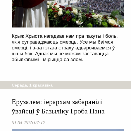
Крыж Хрыста нагадвае нам пра пакуты і боль,
якія суправаджаюць смерць. Усе мы баімся
смерці, і з-за гэтага страху адварочваемся ў
іншы бок. Аднак мы не можам заставацца
абыякавымі і мірыцца са злом.
Серада, 1 красавіка
Ерузалем: іерархам забаранілі
ўвайсці ў Базыліку Гроба Пана
01.04.2026 07:17