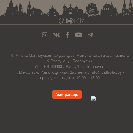
© Мiнска-Магiлёўская
архiдыяцэзiя
Рымска-каталіцкага
Касцёла
ў Рэспубліцы Беларусь /
УНП 101568363 /
Рэспубліка Беларусь,
г. Мінск, вул. Рэвалюцыйная, 1а /
e-mail:
info@catholic.by
/
працоўныя гадзіны: 10.00 – 18.00
Ахвяраваць