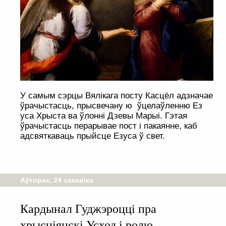
У самым сэрцы Вялікага посту Касцёл адзначае
ўрачыстасць, прысвечану ю ўцелаўленню Ез
уса Хрыста ва ўлонні Дзевы Марыі. Гэтая
ўрачыстасць перарывае пост і пакаянне, каб
адсвяткаваць прыйсце Езуса ў свет.
Аўторак, 24 сакавіка
Кардынал Гуджэроцці пра
хрысціянскі Усход і ролю