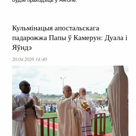
будзе праходзіць у Анголе.
Кульмінацыя апостальскага
падарожжа Папы ў Камерун: Дуала і
Яўндэ
20.04.2026 14:40