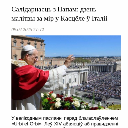
Салідарнасць з Папам: дзень
малітвы за мір у Касцёле ў Італіі
09.04.2026 21:12
У велікодным пасланні перад благаслаўленнем
«Urbi et Orbi» Леў XIV абвясціў аб правядзенні