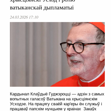
ватыканскай дыпламатыі
24.03.2026 17:10
Кардынал Клаўдыё Гуджэроцці — адзін з самых
вопытных галасоў Ватыкана на хрысціянскім
Усходзе. На працягу сваёй кар'еры ён служыў і
працаваў папскім нунцыем у краінах Закаўк