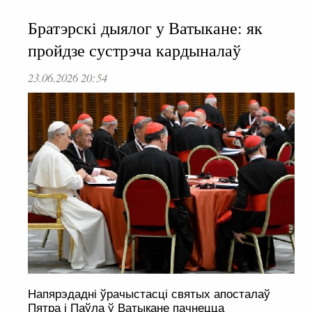
Братэрскі дыялог у Ватыкане: як
пройдзе сустрэча кардыналаў
23.06.2026 20:54
Напярэдадні ўрачыстасці святых апосталаў
Пятра і Паўла ў Ватыкане пачнецца