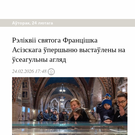
Аўторак, 24 лютага
Рэліквіі святога Францішка
Асізскага ўпершыню выстаўлены на
ўсеагульны агляд
24.02.2026 17:48