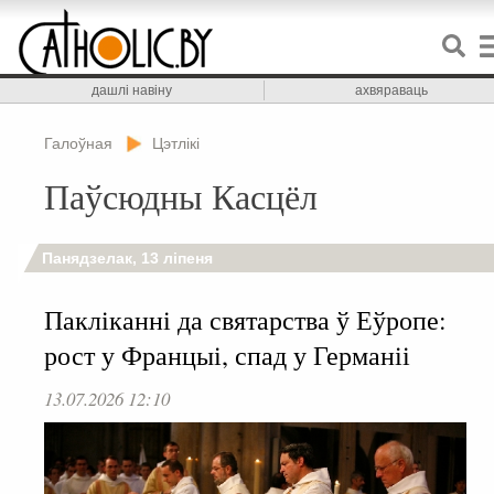
дашлі навіну
ахвяраваць
Галоўная
Цэтлікі
Паўсюдны Касцёл
Панядзелак, 13 ліпеня
Пакліканні да святарства ў Еўропе:
рост у Францыі, спад у Германіі
13.07.2026 12:10