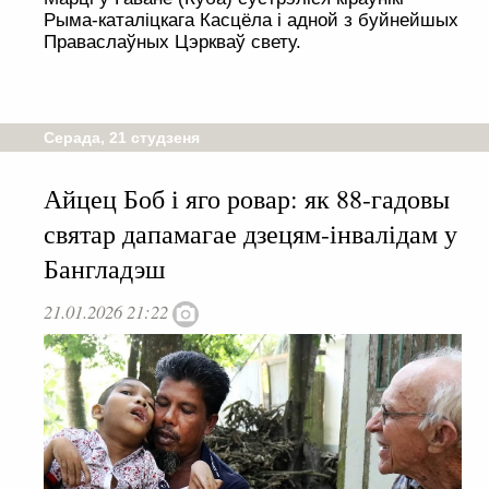
Рыма-каталіцкага Касцёла і адной з буйнейшых
Праваслаўных Цэркваў свету.
Серада, 21 студзеня
Айцец Боб і яго ровар: як 88-гадовы
святар дапамагае дзецям-інвалідам у
Бангладэш
21.01.2026 21:22