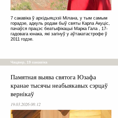
7 сакавіка ў архідыяцэзіі Мілана, у тым самым
горадзе, адкуль родам быў святы Карла Акуціс,
пачаўся працэс беатыфікацыі Марка Гала , 17-
гадовага юнака, які загінуў у аўтакатастрофе ў
2011 годзе.
Чацвер, 19 сакавіка
Памятная выява святога Юзафа
кранае тысячы неабыякавых сэрцаў
вернікаў
19.03.2026 08:12