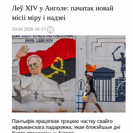
Леў XIV у Анголе: пачатак новай
місіі міру і надзеі
20.04.2026 16:15
Пантыфік працягвае трэцюю частку свайго
афрыканскага падарожжа, якая бліжэйшыя дні