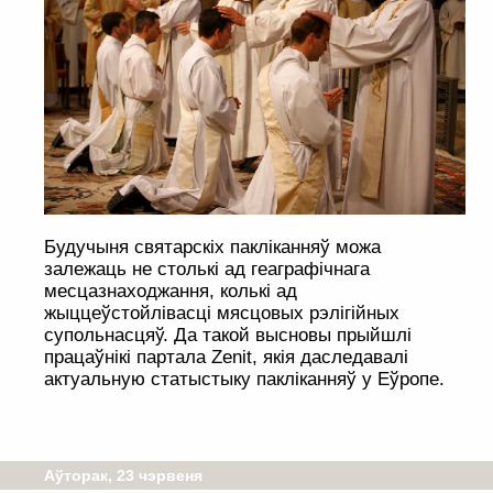
Будучыня святарскіх пакліканняў можа
залежаць не столькі ад геаграфічнага
месцазнаходжання, колькі ад
жыццеўстойлівасці мясцовых рэлігійных
супольнасцяў. Да такой высновы прыйшлі
працаўнікі партала Zenit, якія даследавалі
актуальную статыстыку пакліканняў у Еўропе.
Аўторак, 23 чэрвеня