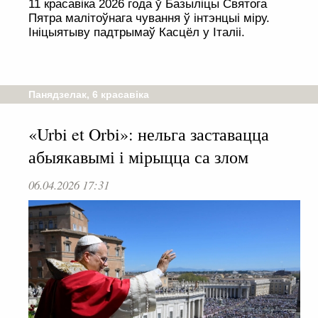
11 красавіка 2026 года ў Базыліцы Святога
Пятра малітоўнага чування ў інтэнцыі міру.
Ініцыятыву падтрымаў Касцёл у Італіі.
Панядзелак, 6 красавіка
«Urbi et Orbi»: нельга заставацца
абыякавымі і мірыцца са злом
06.04.2026 17:31