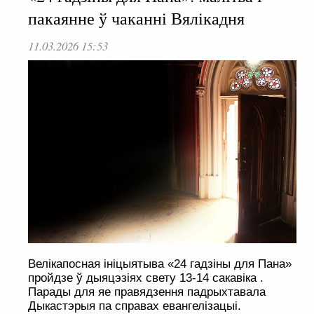
пакаянне ў чаканні Вялікадня
11.03.2026 15:53
Велікапосная ініцыятыва «24 гадзіны для Пана»
пройдзе ў дыяцэзіях свету 13-14 сакавіка .
Парады для яе правядзення падрыхтавала
Дыкастэрыя па справах евангелізацыі.