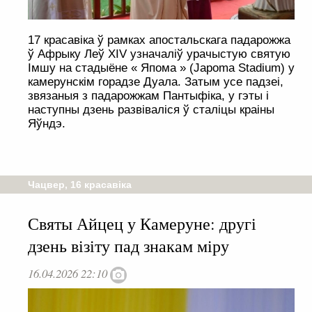
17 красавіка ў рамках апостальскага падарожжа
ў Афрыку Леў XIV узначаліў урачыстую святую
Імшу на стадыёне « Япома » (Japoma Stadium) у
камерунскім горадзе Дуала. Затым усе падзеі,
звязаныя з падарожжам Пантыфіка, у гэты і
наступны дзень развіваліся ў сталіцы краіны
Яўндэ.
Чацвер, 16 красавіка
Святы Айцец у Камеруне: другі
дзень візіту пад знакам міру
16.04.2026 22:10