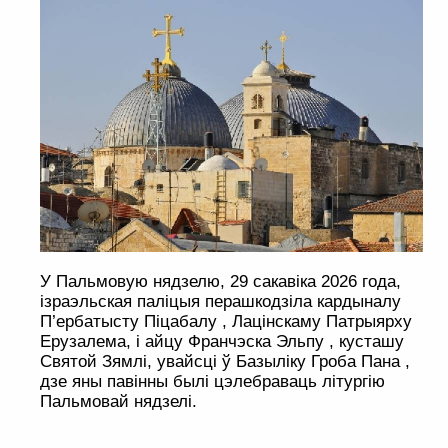
У Пальмовую нядзелю, 29 сакавіка 2026 года,
ізраэльская паліцыя перашкодзіла кардыналу
П’ербатысту Піцабалу , Лацінскаму Патрыярху
Ерузалема, і айцу Франчэска Эльпу , кусташу
Святой Зямлі, увайсці ў Базыліку Гроба Пана ,
дзе яны павінны былі цэлебраваць літургію
Пальмовай нядзелі.