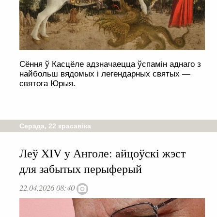
Сёння ў Касцёле адзначаецца ўспамін аднаго з
найбольш вядомых і легендарных святых —
святога Юрыя.
Серада, 22 красавіка
Леў XIV у Анголе: айцоўскі жэст
для забытых перыферый
22.04.2026 08:40