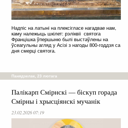
Надпіс на латыні на плексігласе нагадвае нам,
каму належыць шкілет: рэліквіі святога
Францішка ўпершыню былі выстаўлены на
ўсеагульны агляд у Асізі з нагоды 800-годдзя са
дня смерці святога.
Панядзелак, 23 лютага
Палікарп Смірнскі — біскуп горада
Смірны і хрысціянскі мучанік
23.02.2026 07:19