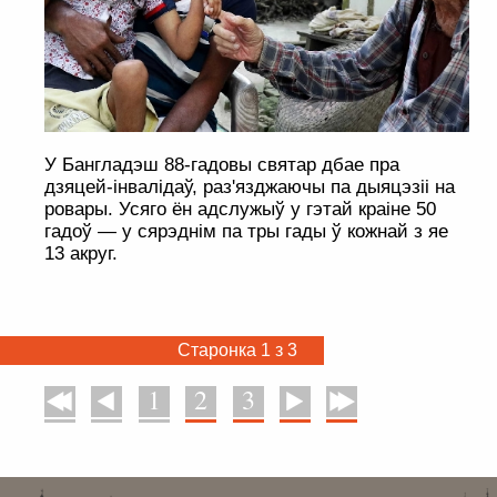
У Бангладэш 88-гадовы святар дбае пра
дзяцей-інвалідаў, раз'язджаючы па дыяцэзіі на
ровары. Усяго ён адслужыў у гэтай краіне 50
гадоў — у сярэднім па тры гады ў кожнай з яе
13 акруг.
Старонка 1 з 3
1
2
3
У пачатак
Назад
Наперад
У канец
. . . . . . . . . . . . . . . . . . . . . . . . . . . . . . . . . . . . . . . . . . . . . . . . . . . . . . . . . . . . .