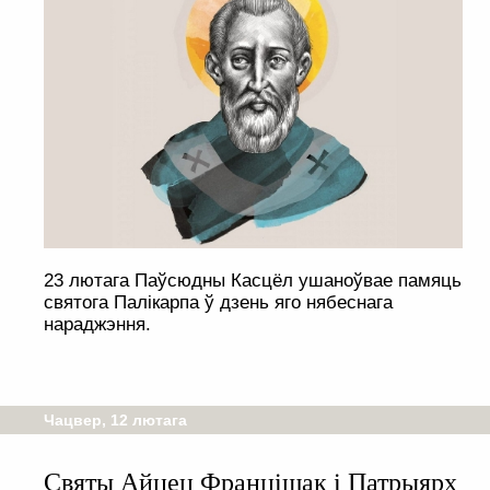
23 лютага Паўсюдны Касцёл ушаноўвае памяць
святога Палікарпа ў дзень яго нябеснага
нараджэння.
Чацвер, 12 лютага
Святы Айцец Францішак і Патрыярх