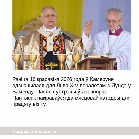
Раніца 16 красавіка 2026 года ў Камеруне
адзначылася для Льва XIV пералётам з Яўндэ ў
Баменду. Пасля сустрэчы ў аэрапорце
Пантыфік накіраваўся да мясцовай катэдры для
працягу візіту.
Чацвер, 9 красавіка