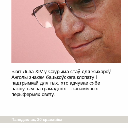
Візіт Льва XIV у Саурыма стаў для жыхароў
Анголы знакам бацькоўскага клопату і
падтрымкай для тых, хто адчувае сябе
пакінутым на грамадскіх і эканамічных
перыферыях свету.
Панядзелак, 20 красавіка