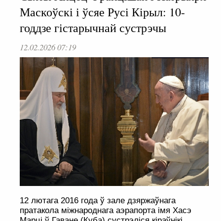
Маскоўскі і ўсяе Русі Кірыл: 10-
годдзе гістарычнай сустрэчы
12.02.2026 07:19
12 лютага 2016 года ў зале дзяржаўнага
пратакола міжнароднага аэрапорта імя Хасэ
Марці ў Гаване (Куба) сустрэліся кіраўнікі