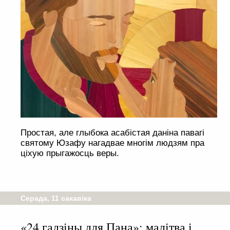
Простая, але глыбока асабістая даніна павагі
святому Юзафу нагадвае многім людзям пра
ціхую прыгажосць веры.
Серада, 11 сакавіка
«24 гадзіны для Пана»: малітва і