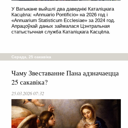
У Ватыкане выйшлі два даведнікі Каталіцкага
Касцёла: «Annuario Pontificio» на 2026 год і
«Annuarium Statisticum Ecclesiae» за 2024 год.
Апрацоўкай даных займалася Цэнтральная
статыстычная служба Каталіцкага Касцёла.
Серада, 25 сакавіка
Чаму Звеставанне Пана адзначаецца
25 сакавіка?
25.03.2026 07:32