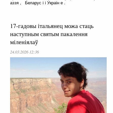
аззя , Беларус і і Украін е .
17-гадовы італьянец можа стаць
наступным святым пакалення
міленіялаў
24.03.2026 12:36