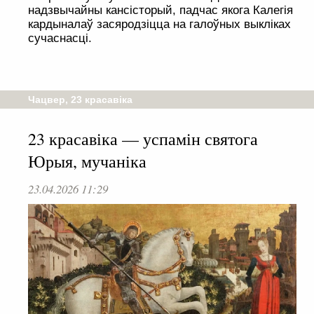
надзвычайны кансісторый, падчас якога Калегія
кардыналаў засяродзіцца на галоўных выкліках
сучаснасці.
Чацвер, 23 красавіка
23 красавіка — успамін святога
Юрыя, мучаніка
23.04.2026 11:29