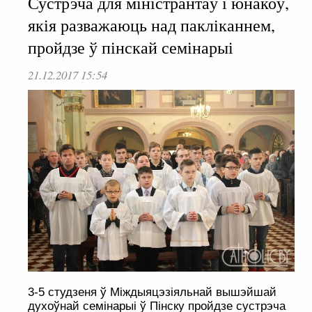
Сустрэча для міністрантаў і юнакоў,
якія разважаюць над пакліканнем,
пройдзе ў пінскай семінарыі
21.12.2017 15:54
3-5 студзеня ў Міждыяцэзіяльнай вышэйшай
духоўнай семінарыі ў Пінску пройдзе сустрэча