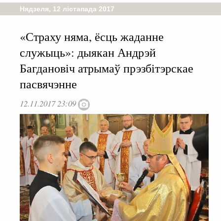
Нядзеля, 12 лістапада 2017
«Страху няма, ёсць жаданне
служыць»: дыякан Андрэй
Багдановіч атрымаў прэзбітэрскае
пасвячэнне
12.11.2017 23:09