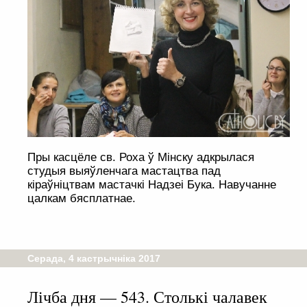
Пры касцёле св. Роха ў Мінску адкрылася
студыя выяўленчага мастацтва пад
кіраўніцтвам мастачкі Надзеі Бука. Навучанне
цалкам бясплатнае.
Серада, 4 кастрычніка 2017
Лічба дня — 543. Столькі чалавек