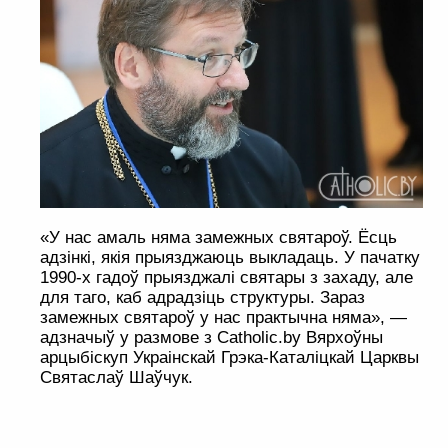
«У нас амаль няма замежных святароў. Ёсць
адзінкі, якія прыязджаюць выкладаць. У пачатку
1990-х гадоў прыязджалі святары з захаду, але
для таго, каб адрадзіць структуры. Зараз
замежных святароў у нас практычна няма», —
адзначыў у размове з Catholic.by Вярхоўны
арцыбіскуп Украінскай Грэка-Каталіцкай Царквы
Святаслаў Шаўчук.