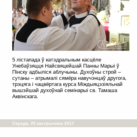
5 лістапада ў катэдральным касцёле
Унебаўзяцця Найсвяцейшай Панны Марыі ў
Пінску адбыліся аблучыны. Духоўны строй –
сутаны – атрымалі сямёра навучэнцаў другога,
трэцяга і чацвёртага курса Міждыяцэзіяльнай
вышэйшай духоўнай семінарыі св. Тамаша
Аквінскага.
Серада, 25 кастрычніка 2017