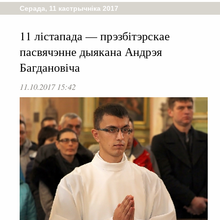
Серада, 11 кастрычніка 2017
11 лістапада — прэзбітэрскае
пасвячэнне дыякана Андрэя
Багдановіча
11.10.2017 15:42