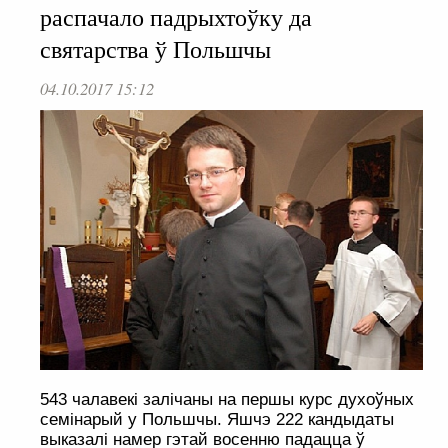
распачало падрыхтоўку да
святарства ў Польшчы
04.10.2017 15:12
543 чалавекі залічаны на першы курс духоўных
семінарый у Польшчы. Яшчэ 222 кандыдаты
выказалі намер гэтай восенню падацца ў