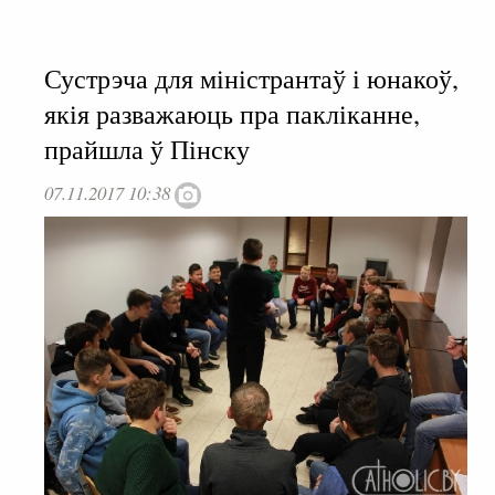
Сустрэча для міністрантаў і юнакоў,
якія разважаюць пра пакліканне,
прайшла ў Пінску
07.11.2017 10:38