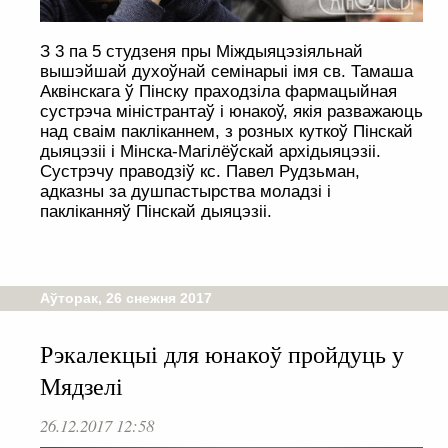
З 3 па 5 студзеня пры Міждыяцэзіяльнай
вышэйшай духоўнай семінарыі імя св. Тамаша
Аквінскага ў Пінску праходзіла фармацыйная
сустрэча міністрантаў і юнакоў, якія разважаюць
над сваім пакліканнем, з розных куткоў Пінскай
дыяцэзіі і Мінска-Магілёўскай архідыяцэзіі.
Сустрэчу праводзіў кс. Павел Рудзьман,
адказны за душпастырства моладзі і
пакліканняў Пінскай дыяцэзіі.
Аўторак, 26 снежня 2017
Рэкалекцыі для юнакоў пройдуць у
Мядзелі
26.12.2017 12:58