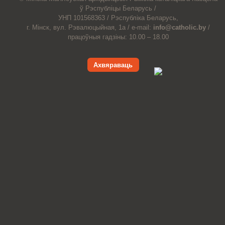
ў Рэспубліцы Беларусь /
УНП 101568363 /
Рэспубліка Беларусь,
г. Мінск, вул. Рэвалюцыйная, 1а /
e-mail:
info@catholic.by
/
працоўныя гадзіны: 10.00 – 18.00
Ахвяраваць