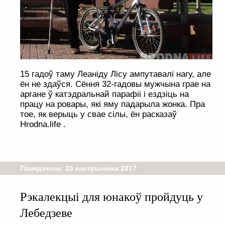
15 гадоў таму Леаніду Лісу ампутавалі нагу, але
ён не здаўся. Сёння 32-гадовы мужчына грае на
аргане ў катэдральнай парафіі і ездзіць на
працу на ровары, які яму падарыла жонка. Пра
тое, як верыць у свае сілы, ён расказаў
Hrodnа.life .
Панядзелак, 23 кастрычніка 2017
Рэкалекцыі для юнакоў пройдуць у
Лебедзеве