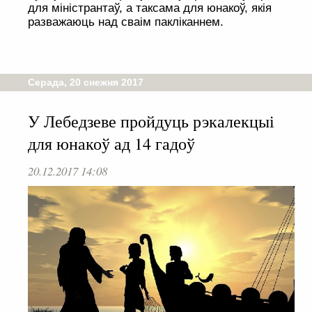
для міністрантаў, а таксама для юнакоў, якія
разважаюць над сваім пакліканнем.
Серада, 20 снежня 2017
У Лебедзеве пройдуць рэкалекцыі
для юнакоў ад 14 гадоў
20.12.2017 14:08