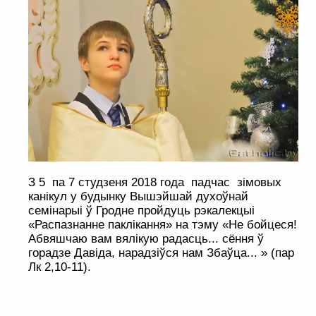
З 5 па 7 студзеня 2018 года падчас зімовых
канікул у будынку Вышэйшай духоўнай
семінарыі ў Гродне пройдуць рэкалекцыі
«Распазнанне паклікання» на тэму «Не бойцеся!
Абвяшчаю вам вялікую радасць... сёння ў
горадзе Давіда, нарадзіўся нам Збаўца... » (пар
Лк 2,10-11).