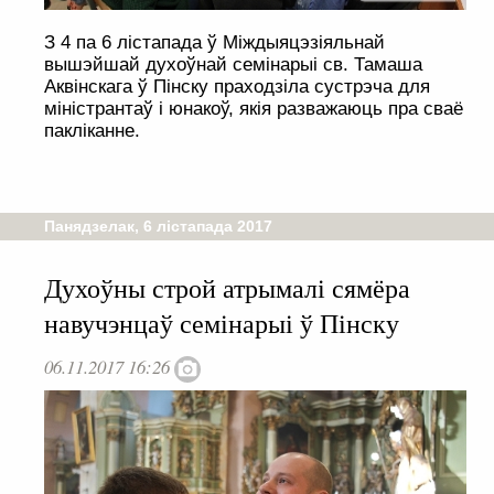
З 4 па 6 лістапада ў Міждыяцэзіяльнай
вышэйшай духоўнай семінарыі св. Тамаша
Аквінскага ў Пінску праходзіла сустрэча для
міністрантаў і юнакоў, якія разважаюць пра сваё
пакліканне.
Панядзелак, 6 лістапада 2017
Духоўны строй атрымалі сямёра
навучэнцаў семінарыі ў Пінску
06.11.2017 16:26