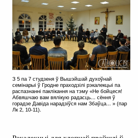
З 5 па 7 студзеня ў Вышэйшай духоўнай
семінарыі ў Гродне праходзілі рэкалекцыі па
распазнанні паклікання на тэму «Не бойцеся!
Абвяшчаю вам вялікую радасць... сёння ў
горадзе Давіда нарадзіўся нам Збаўца... » (пар
Лк 2, 10-11).
Рэкалекцыі для хлопцаў прайшлі ў