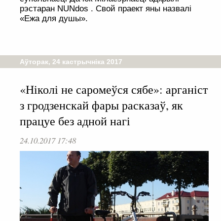
рэстаран NUNdos . Свой праект яны назвалі
«Ежа для душы».
Аўторак, 24 кастрычніка 2017
«Ніколі не саромеўся сябе»: арганіст
з гродзенскай фары расказаў, як
працуе без адной нагі
24.10.2017 17:48