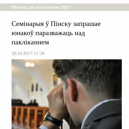
Пятніца, 20 кастрычніка 2017
Семінарыя ў Пінску запрашае
юнакоў паразважаць над
пакліканнем
20.10.2017 11:30