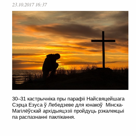
23.10.2017 16:37
30–31 кастрычніка пры парафіі Найсвяцейшага
Сэрца Езуса ў Лебедзеве для юнакоў Мінска-
Магілёўскай архідыяцэзіі пройдуць рэкалекцыі
па распазнанні паклікання.