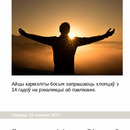
Айцы кармэліты босыя запрашаюць хлопцаў з
14 гадоў на рэкалекцыі аб пакліканні.
Чацвер, 21 снежня 2017