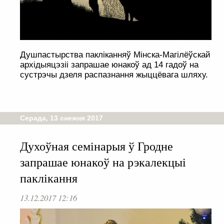
Душпастырства пакліканняў Мінска-Магілёўскай
архідыяцэзіі запрашае юнакоў ад 14 гадоў на
сустрэчы дзеля распазнання жыццёвага шляху.
Серада, 13 снежня 2017
Духоўная семінарыя ў Гродне
запрашае юнакоў на рэкалекцыі
паклікання
13.12.2017 12:16