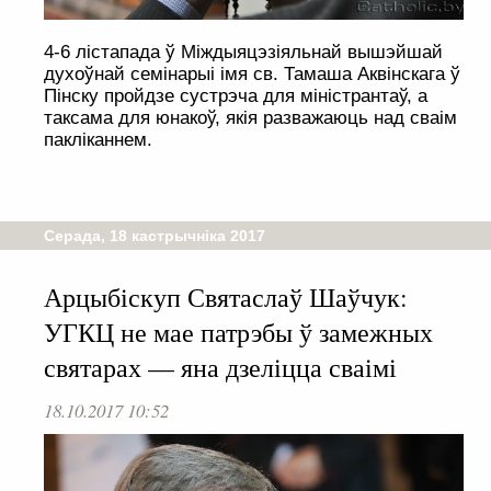
4-6 лістапада ў Міждыяцэзіяльнай вышэйшай
духоўнай семінарыі імя св. Тамаша Аквінскага ў
Пінску пройдзе сустрэча для міністрантаў, а
таксама для юнакоў, якія разважаюць над сваім
пакліканнем.
Серада, 18 кастрычніка 2017
Арцыбіскуп Святаслаў Шаўчук:
УГКЦ не мае патрэбы ў замежных
святарах — яна дзеліцца сваімі
18.10.2017 10:52