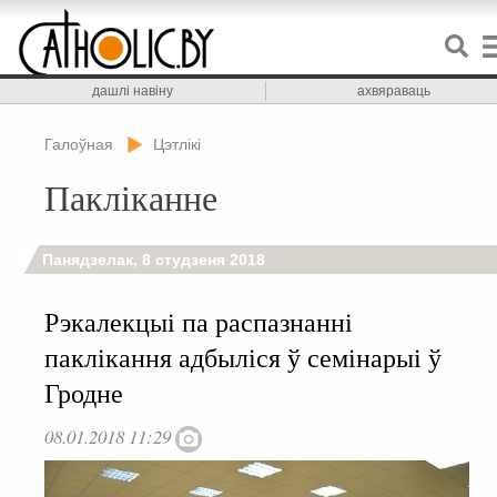
дашлі навіну
ахвяраваць
Галоўная
Цэтлікі
Пакліканне
Панядзелак, 8 студзеня 2018
Рэкалекцыі па распазнанні
паклікання адбыліся ў семінарыі ў
Гродне
08.01.2018 11:29