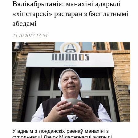
Вялікабрытанія: манахіні адкрылі
«хіпстарскі» рэстаран з бясплатнымі
абедамі
25.10.2017 13:54
У адным з лонданскіх раёнаў манахіні з
супольнасці Дачок Міласэрнасці адкрылі