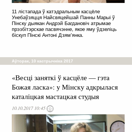
11 лістапада ў катэдральным касцёле
Унебаўзяцця Найсвяцейшай Панны Марыі ў
Пінску дыякан Андрэй Багдановіч атрымае
прэзбітэрскае пасвячэнне, якое яму ўдзеліць
біскуп Пінскі Антоні Дзям’янка.
Аўторак, 10 кастрычніка 2017
«Весці заняткі ў касцёле — гэта
Божая ласка»: у Мінску адкрылася
каталіцкая мастацкая студыя
10.10.2017 10:45