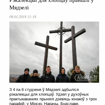
Мядзелі
08.01.2018 11:18
З 4 па 6 студзеня ў Мядзелі адбыліся
рэкалекцыі для хлопцаў. Удзел у духоўных
практыкаваннях прынялі дзевяць юнакоў з трох
парафій: у Мінску, Нарачы, Будславе.