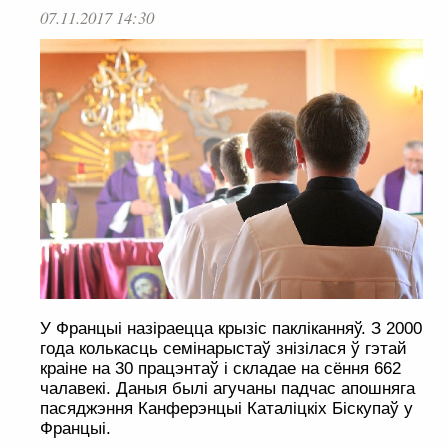
07.11.2017 14:30
У Францыі назіраецца крызіс пакліканняў. З 2000
года колькасць семінарыстаў знізілася ў гэтай
краіне на 30 працэнтаў і складае на сёння 662
чалавекі. Даныя былі агучаны падчас апошняга
пасяджэння Канферэнцыі Каталіцкіх Біскупаў у
Францыі.