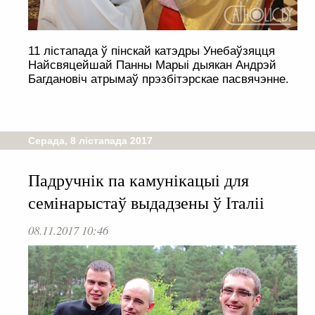
11 лістапада ў пінскай катэдры Унебаўзяцця
Найсвяцейшай Панны Марыі дыякан Андрэй
Багдановіч атрымаў прэзбітэрскае пасвячэнне.
Серада, 8 лістапада 2017
Падручнік па камунікацыі для
семінарыстаў выдадзены ў Італіі
08.11.2017 10:46