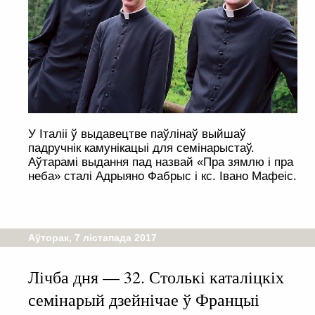
У Італіі ў выдавецтве паўлінаў выйшаў
падручнік камунікацыі для семінарыстаў.
Аўтарамі выдання пад назвай «Пра зямлю і пра
неба» сталі Адрыяно Фабрыс і кс. Івано Мафеіс.
Аўторак, 7 лістапада 2017
Лічба дня — 32. Столькі каталіцкіх
семінарый дзейнічае ў Францыі