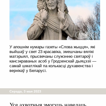
У апошнім нумары газеты «Слова жыцця», які
выйшаў у свет 23 красавіка, змешчаны вялікі
матэрыял, прысвечаны служэнню святароў і
кансэкраваных асоб у Гродзенскай дыяцэзіі —
самай шматлікай па колькасці духавенства і
вернікаў у Беларусі.
Серада, 3 мая 2023
Усе ахвотныя змогуць наведаць