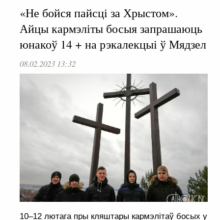
«Не бойся пайсці за Хрыстом».
Айцы кармэліты босыя запрашаюць
юнакоў 14 + на рэкалекцыі ў Мядзел
08.02.2023 13:32
10–12 лютага пры кляштары кармэлітаў босых у