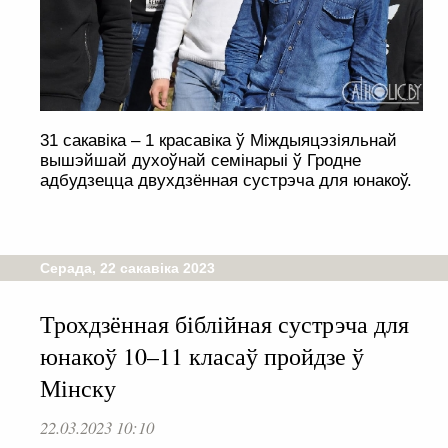
31 сакавіка – 1 красавіка ў Міждыяцэзіяльнай
вышэйшай духоўнай семінарыі ў Гродне
адбудзецца двухдзённая сустрэча для юнакоў.
Серада, 22 сакавіка 2023
Трохдзённая біблійная сустрэча для
юнакоў 10–11 класаў пройдзе ў
Мінску
22.03.2023 10:10