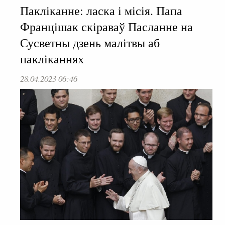
Пакліканне: ласка і місія. Папа
Францішак скіраваў Пасланне на
Сусветны дзень малітвы аб
пакліканнях
28.04.2023 06:46