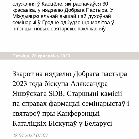
служэння ў Касцёле, які распачаўся 30
красавіка, у нядзелю Добрага Пастыра, У
Міждыяцэзіяльнай вышэйшай духоўнай
семінарыі ў Гродне адбудзецца малітва ў
інтэнцыі новых святарскіх пакліканняў.
Пятніца, 28 красавіка 2023
Зварот на нядзелю Добрага пастыра
2023 года біскупа Аляксандра
Яшэўскага SDB, Старшыні камісіі
па справах фармацыі семінарыстаў і
святароў пры Канферэнцыі
Каталіцкіх Біскупаў у Беларусі
28.04.2023 07:07