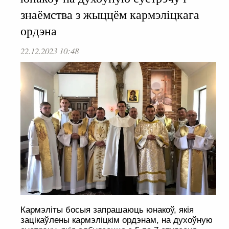
знаёмства з жыццём кармэліцкага
ордэна
22.12.2023 10:48
Кармэліты босыя запрашаюць юнакоў, якія
зацікаўлены кармэліцкім ордэнам, на духоўную