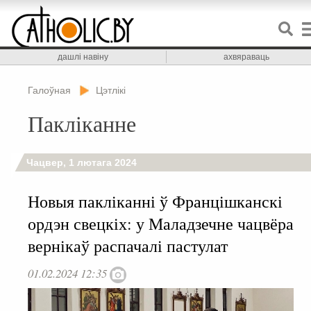
дашлі навіну
ахвяраваць
Галоўная
Цэтлікі
Пакліканне
Чацвер, 1 лютага 2024
Новыя пакліканні ў Францішканскі
ордэн свецкіх: у Маладзечне чацвёра
вернікаў распачалі пастулат
01.02.2024 12:35