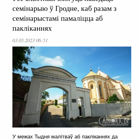
семінарыю ў Гродне, каб разам з
семінарыстамі памаліцца аб
пакліканнях
03.05.2023 06:51
У межах Тыдня малітваў аб пакліканнях да