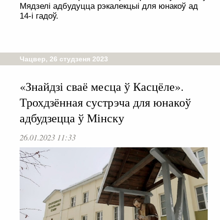
Мядзелі адбудуцца рэкалекцыі для юнакоў ад
14-і гадоў.
Чацвер, 26 студзеня 2023
«Знайдзі сваё месца ў Касцёле».
Трохдзённая сустрэча для юнакоў
адбудзецца ў Мінску
26.01.2023 11:33