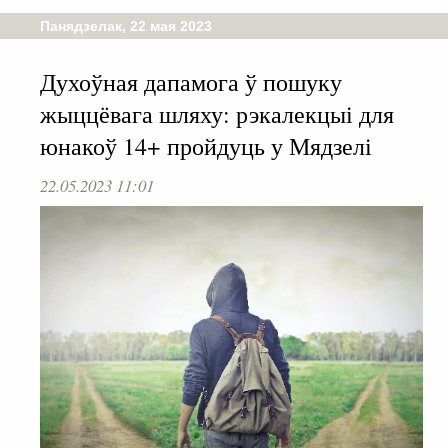
Панядзелак, 22 мая 2023
Духоўная дапамога ў пошуку
жыццёвага шляху: рэкалекцыі для
юнакоў 14+ пройдуць у Мядзелі
22.05.2023 11:01