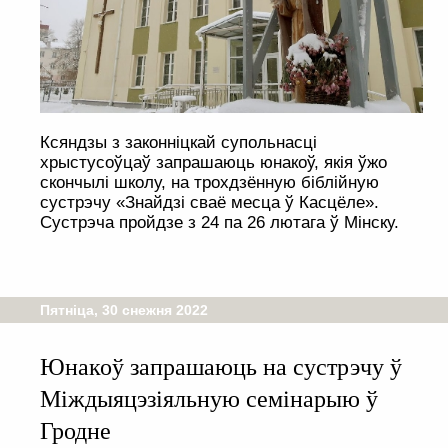
Ксяндзы з законніцкай супольнасці
хрыстусоўцаў запрашаюць юнакоў, якія ўжо
скончылі школу, на трохдзённую біблійную
сустрэчу «Знайдзі сваё месца ў Касцёле».
Сустрэча пройдзе з 24 па 26 лютага ў Мінску.
Пятніца, 30 снежня 2022
Юнакоў запрашаюць на сустрэчу ў
Міждыяцэзіяльную семінарыю ў
Гродне