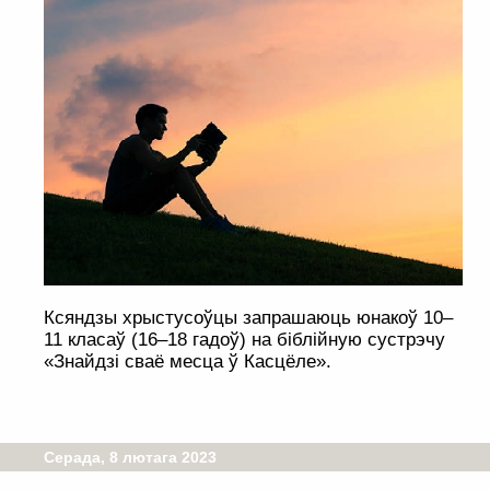
Ксяндзы хрыстусоўцы запрашаюць юнакоў 10–
11 класаў (16–18 гадоў) на біблійную сустрэчу
«Знайдзі сваё месца ў Касцёле».
Серада, 8 лютага 2023