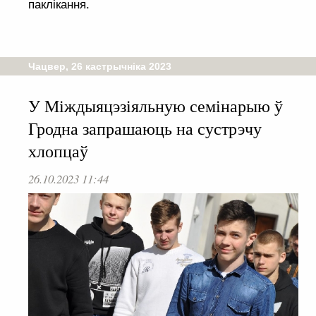
паклікання.
Чацвер, 26 кастрычніка 2023
У Міждыяцэзіяльную семінарыю ў
Гродна запрашаюць на сустрэчу
хлопцаў
26.10.2023 11:44