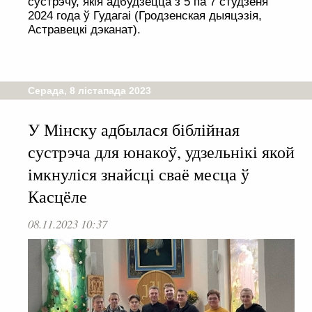
сустрэчу, якія адбудзецца з 5 па 7 студзеня
2024 года ў Гудагаі (Гродзенская дыяцэзія,
Астравецкі дэканат).
Серада, 8 лістапада 2023
У Мінску адбылася біблійная
сустрэча для юнакоў, удзельнікі якой
імкнуліся знайсці сваё месца ў
Касцёле
08.11.2023 10:37