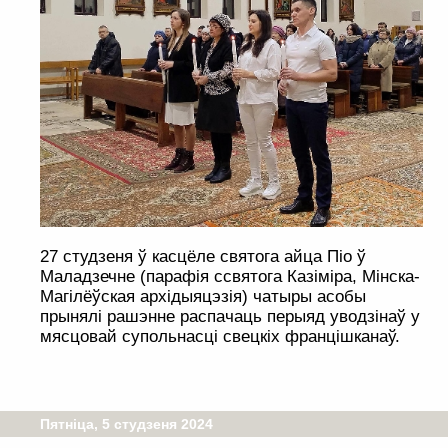
27 студзеня ў касцёле святога айца Піо ў
Маладзечне (парафія ссвятога Казіміра, Мінска-
Магілёўская архідыяцэзія) чатыры асобы
прынялі рашэнне распачаць перыяд уводзінаў у
мясцовай супольнасці свецкіх францішканаў.
Пятніца, 5 студзеня 2024