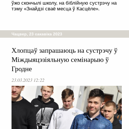
ўжо скончылі школу, на біблійную сустрэчу на
тэму «Знайдзі сваё месца ў Касцёле».
Чацвер, 23 сакавіка 2023
Хлопцаў запрашаюць на сустрэчу ў
Міждыяцэзіяльную семінарыю ў
Гродне
23.03.2023 12:22