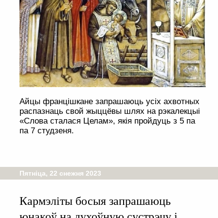
Айцы францішкане запрашаюць усіх ахвотных
распазнаць свой жыццёвы шлях на рэкалекцыі
«Слова сталася Целам», якія пройдуць з 5 па
па 7 студзеня.
Пятніца, 22 снежня 2023
Кармэліты босыя запрашаюць
юнакоў на духоўную сустрэчу і