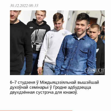
30.12.2022 08:33
6–7 студзеня ў Міждыяцэзіяльнай вышэйшай
духоўнай семінарыі ў Гродне адбудзецца
двухдзённая сустрэча для юнакоў.