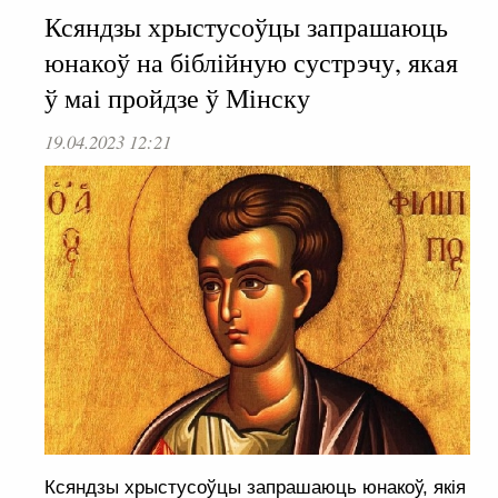
Ксяндзы хрыстусоўцы запрашаюць
юнакоў на біблійную сустрэчу, якая
ў маі пройдзе ў Мінску
19.04.2023 12:21
Ксяндзы хрыстусоўцы запрашаюць юнакоў, якія