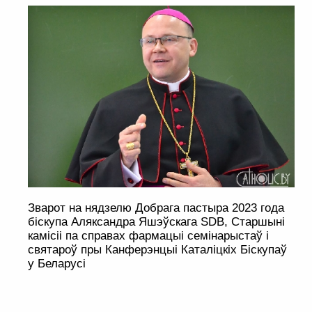
Зварот на нядзелю Добрага пастыра 2023 года
біскупа Аляксандра Яшэўскага SDB, Старшыні
камісіі па справах фармацыі семінарыстаў і
святароў пры Канферэнцыі Каталіцкіх Біскупаў
у Беларусі