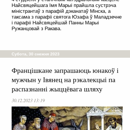
Найсвяцейшага Імя Марыі прайшла сустрэча
міністрантаў з парафій дэканатаў Мінска, а
таксама з парафіі святога Юзафа ў Маладзечне
і парафіі Найсвяцейшай Панны Марыі
Ружанцовай з Ракава.
Субота, 30 снежня 2023
Францішкане запрашаюць юнакоў і
мужчын у Івянец на рэкалекцыі па
распазнанні жыццёвага шляху
30.12.2023 13:19