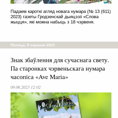
Падаем кароткі агляд новага нумара (№ 13 (611)
2023) газеты Гродзенскай дыяцэзіі «Слова
жыцця», які можна набыць з 18 чэрвеня.
Пятніца, 9 чэрвеня 2023
Знак збаўлення для сучаснага свету.
Па старонках чэрвеньскага нумара
часопіса «Ave Maria»
09.06.2023 12:02