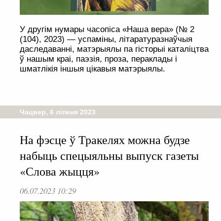
У другім нумары часопіса «Наша вера» (№ 2
(104), 2023) — успаміны, літаратуразнаўчыя
даследаванні, матэрыялы па гісторыі каталіцтва
ў нашым краі, паэзія, проза, пераклады і
шматлікія іншыя цікавыя матэрыялы.
Чацвер, 6 ліпеня 2023
На фэсце ў Тракелях можна будзе
набыць спецыяльны выпуск газеты
«Слова жыцця»
06.07.2023 10:29