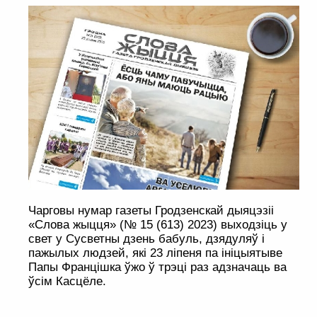
Чарговы нумар газеты Гродзенскай дыяцэзіі
«Слова жыцця» (№ 15 (613) 2023) выходзіць у
свет у Сусветны дзень бабуль, дзядуляў і
пажылых людзей, які 23 ліпеня па ініцыятыве
Папы Францішка ўжо ў трэці раз адзначаць ва
ўсім Касцёле.