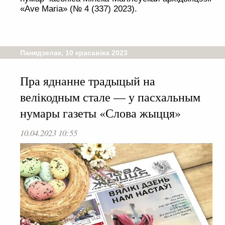
«Ave Maria» (№ 4 (337) 2023).
Панядзелак, 10 красавіка 2023
Пра яднанне традыцый на
велікодным стале — у пасхальным
нумары газеты «Слова жыцця»
10.04.2023 10:55