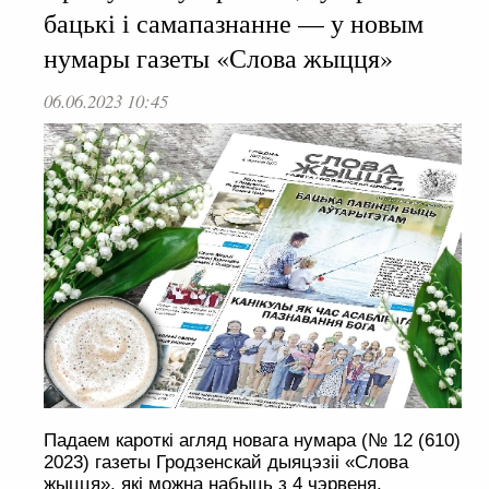
бацькі і самапазнанне — у новым
нумары газеты «Слова жыцця»
06.06.2023 10:45
Падаем кароткі агляд новага нумара (№ 12 (610)
2023) газеты Гродзенскай дыяцэзіі «Слова
жыцця», які можна набыць з 4 чэрвеня.