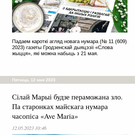
Падаем кароткі агляд новага нумара (№ 11 (609)
2023) газеты Гродзенскай дыяцэзіі «Слова
жыцця», які можна набыць з 21 мая.
Пятніца, 12 мая 2023
Сілай Марыі будзе пераможана зло.
Па старонках майскага нумара
часопіса «Ave Maria»
12.05.2023 10:46