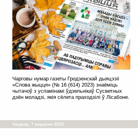
Чарговы нумар газеты Гродзенскай дыяцэзіі
«Слова жыцця» (№ 16 (614) 2023) знаёміць
чытачоў з успамінамі ўдзельнікаў Сусветных
дзён моладзі, якія сёлета праходзілі ў Лісабоне.
Чацвер, 7 верасня 2023