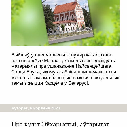
Выйшаў у свет чэрвеньскі нумар каталіцкага
часопіса «Ave Maria», у якім чытачы знойдуць
матэрыялы пра ўшанаванне Найсвяцейшага
Сэрца Езуса, якому асабліва прысвечаны гэты
месяц, а таксама на іншыя важныя і актуальныя
тэмы з жыцця Касцёла ў Беларусі.
Аўторак, 6 чэрвеня 2023
Пра культ Эўхарыстыі, аўтарытэт