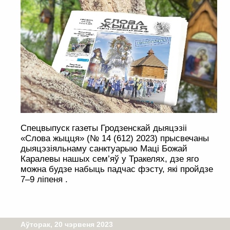
Спецвыпуск газеты Гродзенскай дыяцэзіі
«Слова жыцця» (№ 14 (612) 2023) прысвечаны
дыяцэзіяльнаму санктуарыю Маці Божай
Каралевы нашых сем’яў у Тракелях, дзе яго
можна будзе набыць падчас фэсту, які пройдзе
7–9 ліпеня .
Аўторак, 20 чэрвеня 2023