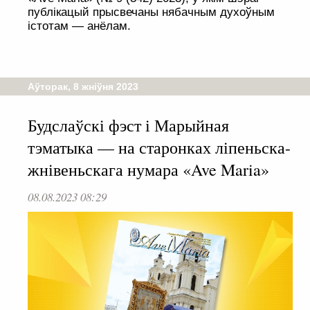
публікацый прысвечаны нябачным духоўным
істотам — анёлам.
Аўторак, 8 жніўня 2023
Будслаўскі фэст і Марыйная
тэматыка — на старонках ліпеньска-
жнівеньскага нумара «Ave Maria»
08.08.2023 08:29