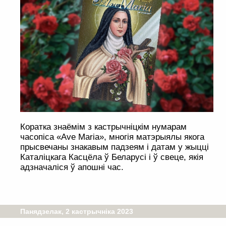
Коратка знаёмім з кастрычніцкім нумарам
часопіса «Ave Maria», многія матэрыялы якога
прысвечаны знакавым падзеям і датам у жыцці
Каталіцкага Касцёла ў Беларусі і ў свеце, якія
адзначаліся ў апошні час.
Панядзелак, 2 кастрычніка 2023