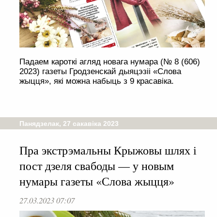
Падаем кароткі агляд новага нумара (№ 8 (606)
2023) газеты Гродзенскай дыяцэзіі «Слова
жыцця», які можна набыць з 9 красавіка.
Панядзелак, 27 сакавіка 2023
Пра экстрэмальны Крыжовы шлях і
пост дзеля свабоды — у новым
нумары газеты «Слова жыцця»
27.03.2023 07:07