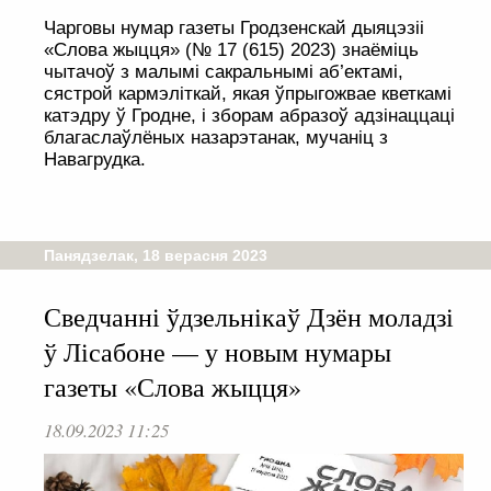
Чарговы нумар газеты Гродзенскай дыяцэзіі
«Слова жыцця» (№ 17 (615) 2023) знаёміць
чытачоў з малымі сакральнымі аб’ектамі,
сястрой кармэліткай, якая ўпрыгожвае кветкамі
катэдру ў Гродне, і зборам абразоў адзінаццаці
благаслаўлёных назарэтанак, мучаніц з
Навагрудка.
Панядзелак, 18 верасня 2023
Сведчанні ўдзельнікаў Дзён моладзі
ў Лісабоне — у новым нумары
газеты «Слова жыцця»
18.09.2023 11:25