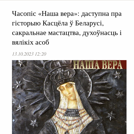
Часопіс «Наша вера»: даступна пра
гісторыю Касцёла ў Беларусі,
сакральнае мастацтва, духоўнасць і
вялікіх асоб
13.10.2023 12:20