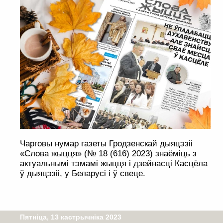
Чарговы нумар газеты Гродзенскай дыяцэзіі
«Слова жыцця» (№ 18 (616) 2023) знаёміць з
актуальнымі тэмамі жыцця і дзейнасці Касцёла
ў дыяцэзіі, у Беларусі і ў свеце.
Пятніца, 13 кастрычніка 2023