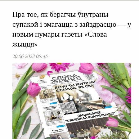
Пра тое, як берагчы ўнутраны
супакой і змагацца з зайздрасцю — у
новым нумары газеты «Слова
жыцця»
20.06.2023 05:45