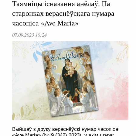
Таямніцы існавання анёлаў. Па
старонках вераснёўскага нумара
часопіса «Ave Maria»
07.09.2023 10:24
Выйшаў з друку вераснёўскі нумар часопіса
«Ave Maria» (№ 9 (342) 2023), у якім шэраг