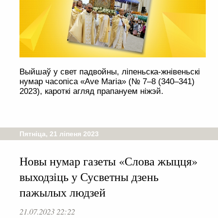
Выйшаў у свет падвойны, ліпеньска-жнівеньскі
нумар часопіса «Ave Maria» (№ 7–8 (340–341)
2023), кароткі агляд прапануем ніжэй.
Пятніца, 21 ліпеня 2023
Новы нумар газеты «Слова жыцця»
выходзіць у Сусветны дзень
пажылых людзей
21.07.2023 22:22