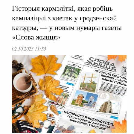
Гісторыя кармэліткі, якая робіць
кампазіцыі з кветак у гродзенскай
катэдры, — у новым нумары газеты
«Слова жыцця»
02.10.2023 11:55