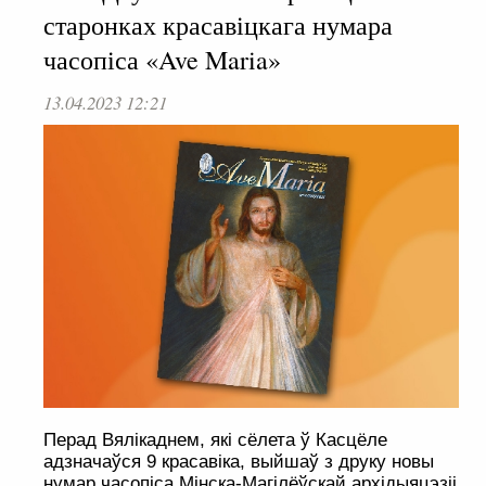
старонках красавіцкага нумара
часопіса «Ave Maria»
13.04.2023 12:21
Перад Вялікаднем, які сёлета ў Касцёле
адзначаўся 9 красавіка, выйшаў з друку новы
нумар часопіса Мінска-Магілёўскай архідыяцэзіі