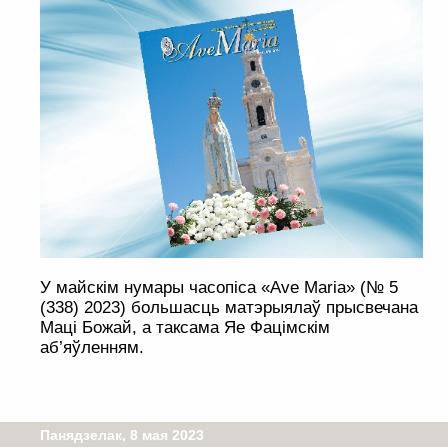
У майскім нумары часопіса «Ave Maria» (№ 5
(338) 2023) большасць матэрыялаў прысвечана
Маці Божай, а таксама Яе Фацімскім
аб’яўленням.
Панядзелак, 8 мая 2023