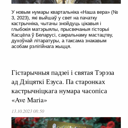
У новым нумары квартальніка «Наша вера» (№
3, 2023), які выйшаў у свет на пачатку
кастрычніка, чытачы знойдуць цікавыя і
глыбокія матэрыялы, прысвечаныя гісторыі
Касцёла ў Беларусі, сакральнаму мастацтву,
духоўнай літаратуры, а таксама знакавым
асобам рэлігійнага жыцця.
Гістарычныя падзеі і святая Тэрэза
ад Дзіцяткі Езуса. Па старонках
кастрычніцкага нумара часопіса
«Ave Maria»
13.10.2023 08:50