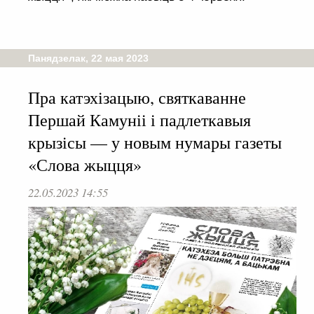
Панядзелак, 22 мая 2023
Пра катэхізацыю, святкаванне
Першай Камуніі і падлеткавыя
крызісы — у новым нумары газеты
«Слова жыцця»
22.05.2023 14:55