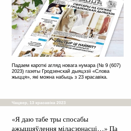
Падаем кароткі агляд новага нумара (№ 9 (607)
2023) газеты Гродзенскай дыяцэзіі «Слова
жыцця», які можна набыць з 23 красавіка.
Чацвер, 13 красавіка 2023
«Я даю табе тры спосабы
ажыццяўлення міласэрнасці…» Па