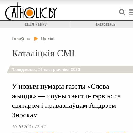
дашлі навіну
ахвяраваць
Галоўная
Цэтлікі
Каталіцкія СМІ
Панядзелак, 16 кастрычніка 2023
У новым нумары газеты «Слова
жыцця» — поўны тэкст інтэрв’ю са
святаром і правазнаўцам Андрэем
Зноскам
16.10.2023 12:42