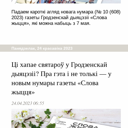
Падаем кароткі агляд новага нумара (№ 10 (608)
2023) газеты Гродзенскай дыяцэзіі «Слова
жыцця», які можна набыць з 7 мая.
Панядзелак, 24 красавіка 2023
Ці хапае святароў у Гродзенскай
дыяцэзіі? Пра гэта і не толькі — у
новым нумары газеты «Слова
жыцця»
24.04.2023 06:55