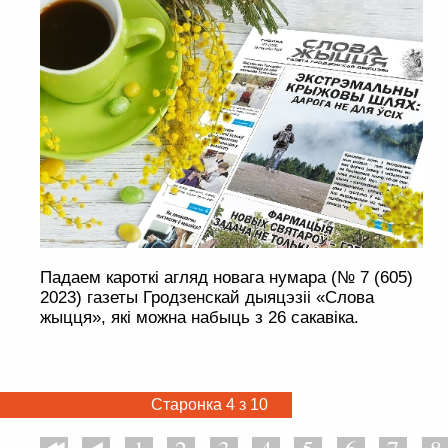
Падаем кароткі агляд новага нумара (№ 7 (605)
2023) газеты Гродзенскай дыяцэзіі «Слова
жыцця», які можна набыць з 26 сакавіка.
Старонка 4 з 10