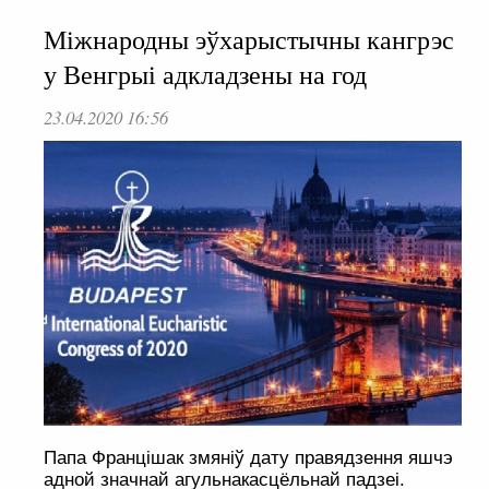
Міжнародны эўхарыстычны кангрэс
у Венгрыі адкладзены на год
23.04.2020 16:56
Папа Францішак змяніў дату правядзення яшчэ
адной значнай агульнакасцёльнай падзеі.