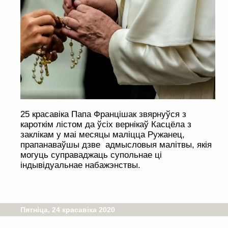
25 красавіка Папа Францішак звярнуўся з
кароткім лістом да ўсіх вернікаў Касцёла з
заклікам у маі месяцы маліцца Ружанец,
прапанаваўшы дзве адмысловыя малітвы, якія
могуць суправаджаць супольнае ці
індывідуальнае набажэнствы.
Пятніца, 24 красавіка 2020