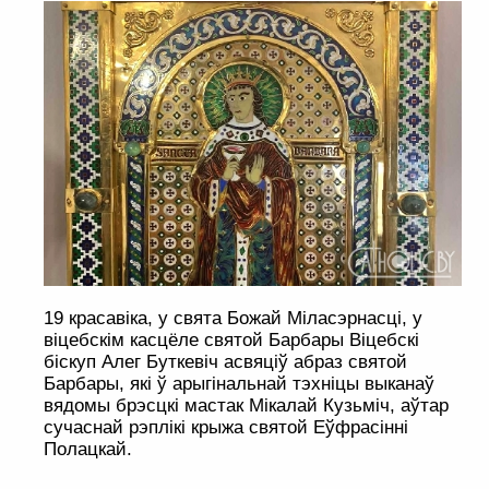
19 красавіка, у свята Божай Міласэрнасці, у
віцебскім касцёле святой Барбары Віцебскі
біскуп Алег Буткевіч асвяціў абраз святой
Барбары, які ў арыгінальнай тэхніцы выканаў
вядомы брэсцкі мастак Мікалай Кузьміч, аўтар
сучаснай рэплікі крыжа святой Еўфрасінні
Полацкай.