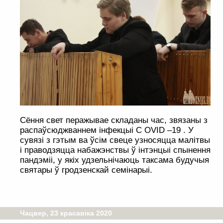
Сёння свет перажывае складаны час, звязаны з
распаўсюджваннем інфекцыі С OVID –19 . У
сувязі з гэтым ва ўсім свеце узносяцца малітвы
і праводзяцца набажэнствы ў інтэнцыі спынення
пандэміі, у якіх удзельнічаюць таксама будучыя
святары ў гродзенскай семінарыі.
Чацвер, 23 красавіка 2020