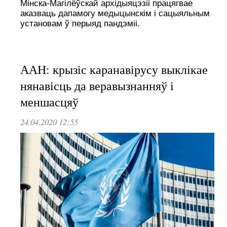
Мінска-Магілёўскай архідыяцэзіі працягвае
аказваць дапамогу медыцынскім і сацыяльным
установам ў перыяд пандэміі.
ААН: крызіс каранавірусу выклікае
нянавісць да веравызнанняў і
меншасцяў
24.04.2020 12:55