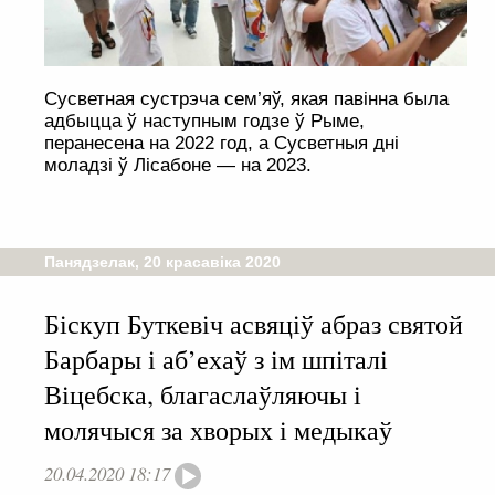
Сусветная сустрэча сем’яў, якая павінна была
адбыцца ў наступным годзе ў Рыме,
перанесена на 2022 год, а Сусветныя дні
моладзі ў Лісабоне — на 2023.
Панядзелак, 20 красавіка 2020
Біскуп Буткевіч асвяціў абраз святой
Барбары і аб’ехаў з ім шпіталі
Віцебска, благаслаўляючы і
молячыся за хворых і медыкаў
20.04.2020 18:17