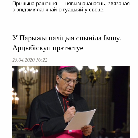
Прычына рашэння — нявызначанасць, звязаная
з эпідэміялагічнай сітуацыяй у свеце.
У Парыжы паліцыя спыніла Імшу.
Арцыбіскуп пратэстуе
23.04.2020 16:22