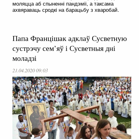
моляцца аб спыненні пандэміі, а таксама
ахвяраваць сродкі на барацьбу з хваробай.
Папа Францішак адклаў Сусветную
сустрэчу сем’яў і Сусветныя дні
моладзі
21.04.2020 09:03