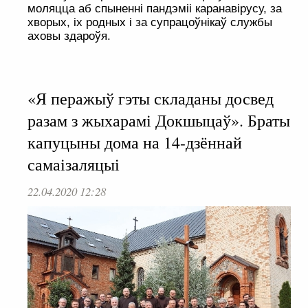
моляцца аб спыненні пандэміі каранавірусу, за
хворых, іх родных і за супрацоўнікаў службы
аховы здароўя.
«Я перажыў гэты складаны досвед
разам з жыхарамі Докшыцаў». Браты
капуцыны дома на 14-дзённай
самаізаляцыі
22.04.2020 12:28