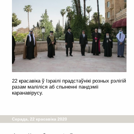
22 красавіка ў Ізраілі прадстаўнікі розных рэлігій
разам маліліся аб спыненні пандэміі
каранавірусу.
Серада, 22 красавіка 2020