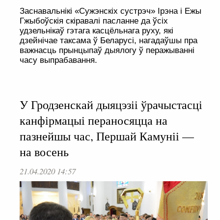
Заснавальнікі «Сужэнскіх сустрэч» Ірэна і Ежы
Гжыбоўскія скіравалі пасланне да ўсіх
удзельнікаў гэтага касцёльнага руху, які
дзейнічае таксама ў Беларусі, нагадаўшы пра
важнасць прынцыпаў дыялогу ў перажыванні
часу выпрабавання.
У Гродзенскай дыяцэзіі ўрачыстасці
канфірмацыі пераносяцца на
пазнейшы час, Першай Камуніі —
на восень
21.04.2020 14:57