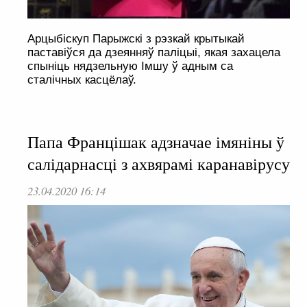
Арцыбіскуп Парыжскі з рэзкай крытыкай
паставіўся да дзеянняў паліцыі, якая захацела
спыніць нядзельную Імшу ў адным са
сталічных касцёлаў.
Папа Францішак адзначае імяніны ў
салідарнасці з ахвярамі каранавірусу
23.04.2020 16:14