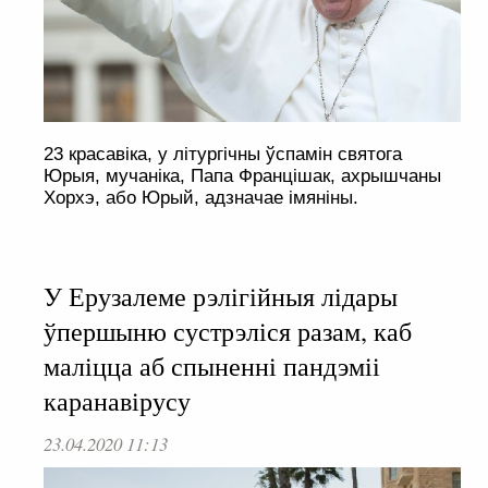
23 красавіка, у літургічны ўспамін святога
Юрыя, мучаніка, Папа Францішак, ахрышчаны
Хорхэ, або Юрый, адзначае імяніны.
У Ерузалеме рэлігійныя лідары
ўпершыню сустрэліся разам, каб
маліцца аб спыненні пандэміі
каранавірусу
23.04.2020 11:13