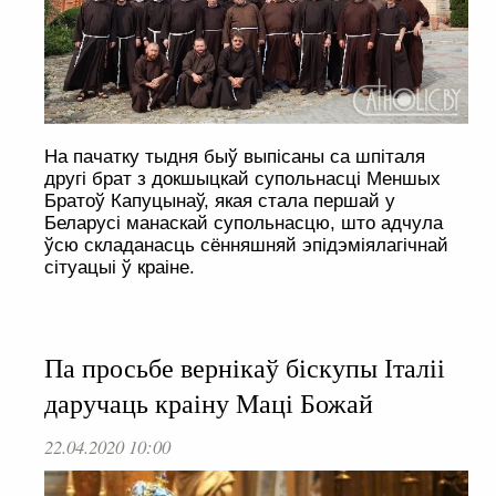
На пачатку тыдня быў выпісаны са шпіталя
другі брат з докшыцкай супольнасці Меншых
Братоў Капуцынаў, якая стала першай у
Беларусі манаскай супольнасцю, што адчула
ўсю складанасць сённяшняй эпідэміялагічнай
сітуацыі ў краіне.
Па просьбе вернікаў біскупы Італіі
даручаць краіну Маці Божай
22.04.2020 10:00