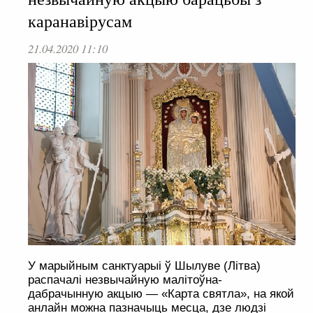
каранавірусам
21.04.2020 11:10
У марыйным санктуарыі ў Шылуве (Літва)
распачалі незвычайную малітоўна-
дабрачынную акцыю — «Карта святла», на якой
анлайн можна пазначыць месца, дзе людзі