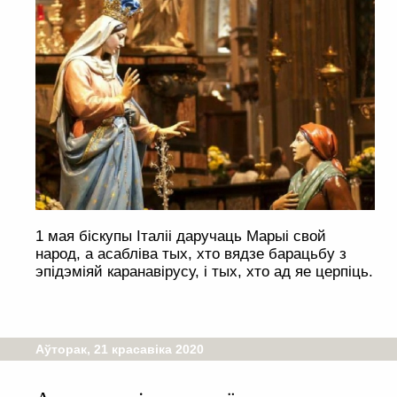
1 мая біскупы Італіі даручаць Марыі свой
народ, а асабліва тых, хто вядзе барацьбу з
эпідэміяй каранавірусу, і тых, хто ад яе церпіць.
Аўторак, 21 красавіка 2020