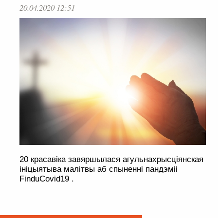
20.04.2020 12:51
20 красавіка завяршылася агульнахрысціянская
ініцыятыва малітвы аб спыненні пандэміі
FinduCovid19 .