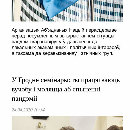
Арганізацыя Аб’яднаных Нацый перасцерагае
перад несумленным выкарыстаннем сітуацыі
пандэміі каранавірусу ў дачыненні да
лакальных эканамічных і палітычных інтарэсаў,
а таксама да веравызнанняў і этнічных груп.
У Гродне семінарысты працягваюць
вучобу і моляцца аб спыненні
пандэміі
24.04.2020 10:34