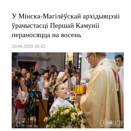
У Мінска-Магілёўскай архідыяцэзіі
ўрачыстасці Першай Камуніі
пераносяцца на восень
20.04.2020 16:42