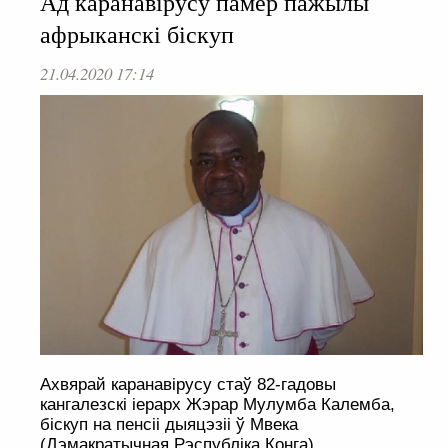
Ад каранавірусу памёр пажылы
афрыканскі біскуп
21.04.2020 17:14
Ахвярай каранавірусу стаў 82-гадовы
кангалезскі іерарх Жэрар Мулумба Калемба,
біскуп на пенсіі дыяцэзіі ў Мвека
(Дэмакратычная Рэспубліка Конга).