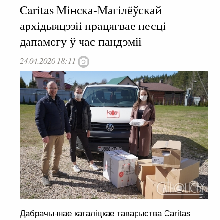
Caritas Мінска-Магілёўскай
архідыяцэзіі працягвае несці
дапамогу ў час пандэміі
24.04.2020 18:11
Дабрачыннае каталіцкае таварыства Caritas