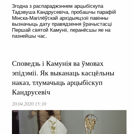
Згодна з распараджэннем арцыбіскупа
Тадэвуша Кандрусевіча, пробашчы парафій
Мінска-Магілёўскай архідыяцэзіі павінны
вызначыць дату правядзення ўрачыстасці
Першай святой Камуніі, перанёсшы яе на
пазнейшы час.
Споведзь і Камунія ва ўмовах
эпідэміі. Як выканаць касцёльны
наказ, тлумачыць арцыбіскуп
Кандрусевіч
20.04.2020 15:10