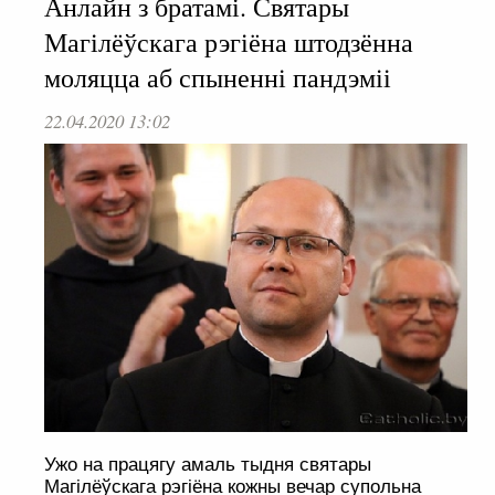
Анлайн з братамі. Святары
Магілёўскага рэгіёна штодзённа
моляцца аб спыненні пандэміі
22.04.2020 13:02
Ужо на працягу амаль тыдня святары
Магілёўскага рэгіёна кожны вечар супольна