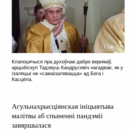
Клапоцячыся пра духоўнае дабро вернікаў,
арцыбіскуп Тадэвуш Кандрусевіч нагадвае, як у
ізаляцыі не «самаізалявацца» ад Бога і
Касцёла.
Агульнахрысціянская ініцыятыва
малітвы аб спыненні пандэміі
завяршылася