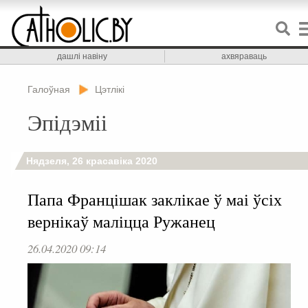
дашлі навіну
ахвяраваць
Галоўная
Цэтлікі
Эпідэміі
Нядзеля, 26 красавіка 2020
Папа Францішак заклікае ў маі ўсіх
вернікаў маліцца Ружанец
26.04.2020 09:14