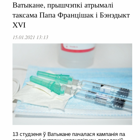
Ватыкане, прышчэпкі атрымалі
таксама Папа Францішак і Бэнэдыкт
XVI
15.01.2021 13:13
13 студзеня ў Ватыкане пачалася кампанія па