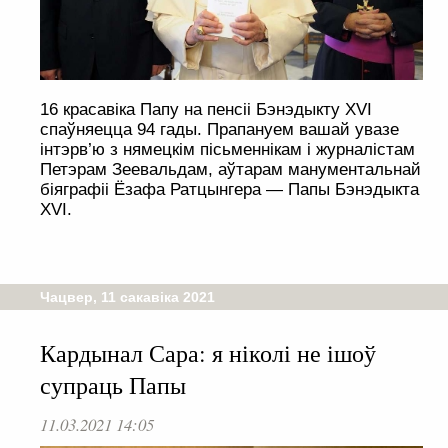
16 красавіка Папу на пенсіі Бэнэдыкту XVI
спаўняецца 94 гады. Прапануем вашай увазе
інтэрв’ю з нямецкім пісьменнікам і журналістам
Петэрам Зеевальдам, аўтарам манументальнай
біяграфіі Ёзафа Ратцынгера — Папы Бэнэдыкта
XVI.
Чацвер, 11 сакавіка 2021
Кардынал Сара: я ніколі не ішоў
супраць Папы
11.03.2021 14:05