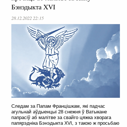
Бэнэдыкта XVI
28.12.2022 22:15
Следам за Папам Францішкам, які падчас
агульнай аўдыенцыі 28 снежня ў Ватыкане
папрасіў аб малітве за свайго цяжка хворага
папярэдніка Бэнэдыкта XVI, з такою ж просьбаю