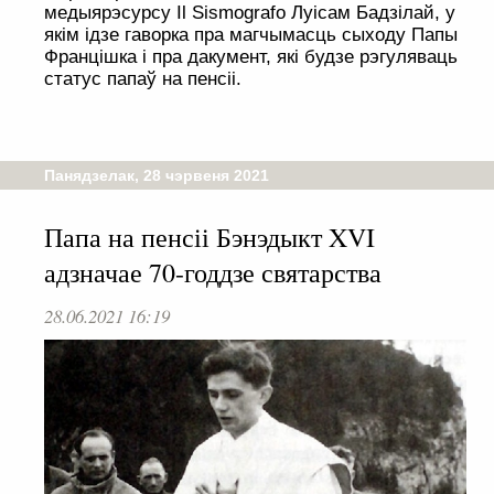
медыярэсурсу Il Sismografo Луісам Бадзілай, у
якім ідзе гаворка пра магчымасць сыходу Папы
Францішка і пра дакумент, які будзе рэгуляваць
статус папаў на пенсіі.
Панядзелак, 28 чэрвеня 2021
Папа на пенсіі Бэнэдыкт XVI
адзначае 70-годдзе святарства
28.06.2021 16:19