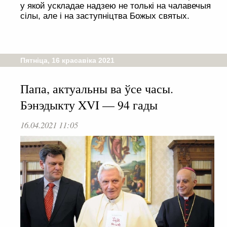
у якой ускладае надзею не толькі на чалавечыя
сілы, але і на заступніцтва Божых святых.
Пятніца, 16 красавіка 2021
Папа, актуальны ва ўсе часы.
Бэнэдыкту XVI — 94 гады
16.04.2021 11:05