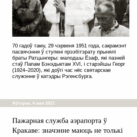
70 гадоў таму, 29 чэрвеня 1951 года, сакрамэнт
пасвячэння ў ступені прэзбітэрату прынялі
браты Ратцынгеры: малодшы Ёзаф, які пазней
стаў Папам Бэнэдыктам XVI, і старэйшы Георг
(1924–2020), які доўгі час нёс святарскае
служэнне ў катэдры Рэгенсбурга.
Аўторак, 4 мая 2021
Пажарная служба аэрапорта ў
Кракаве: значэнне маюць не толькі