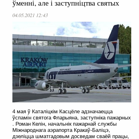
ўменні, але і заступніцтва святых
04.05.2021 12:43
4 мая ў Каталіцкім Касцёле адзначаецца
ўспамін святога Фларыяна, заступніка пажарных
. Роман Келін, начальнік пажарнай службы
Міжнароднага аэрапорта Кракаў-Баліцэ,
дзеліцца шматгадовым досведам сваёй працы,