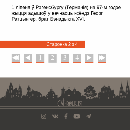
1 ліпеня ў Рэгенсбургу (Германія) на 97-м годзе
жыцця адышоў у вечнасць ксёндз Георг
Ратцынгер, брат Бэнэдыкта XVI.
Старонка 2 з 4
1
2
3
4
У пачатак
Назад
Наперад
У канец
. . . . . . . . . . . . . . . . . . . . . . . . . . . . . . . . . . . . . . . . . . . . . . . . . . . . . . . . . . . . .