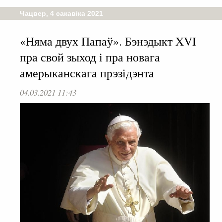
Чацвер, 4 сакавіка 2021
«Няма двух Папаў». Бэнэдыкт XVI
пра свой зыход і пра новага
амерыканскага прэзідэнта
04.03.2021 11:43