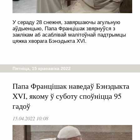
У сераду 28 снежня, завяршаючы агульную
аўдыенцыю, Папа Францішак звярнуўся з
заклікам аб асаблівай малітоўнай падтрымцы
цяжка хворага Бэнэдыкта XVI.
Пятніца, 15 красавіка 2022
Папа Францішак наведаў Бэнэдыкта
XVІ, якому ў суботу споўніцца 95
гадоў
15.04.2022 10:08