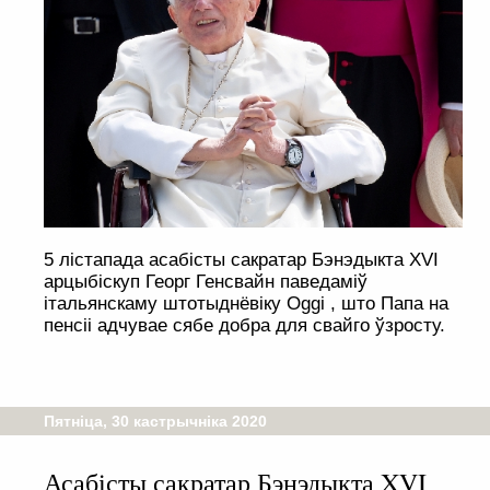
5 лістапада асабісты сакратар Бэнэдыкта XVI
арцыбіскуп Георг Генсвайн паведаміў
італьянскаму штотыднёвіку Oggi , што Папа на
пенсіі адчувае сябе добра для свайго ўзросту.
Пятніца, 30 кастрычніка 2020
Асабісты сакратар Бэнэдыкта XVI