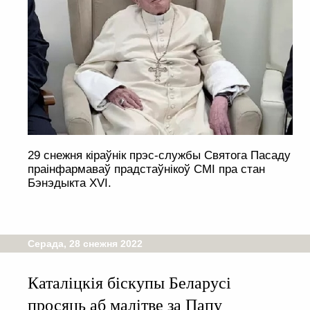
29 снежня кіраўнік прэс-службы Святога Пасаду
праінфармаваў прадстаўнікоў СМІ пра стан
Бэнэдыкта XVI.
Серада, 28 снежня 2022
Каталіцкія біскупы Беларусі
просяць аб малітве за Папу