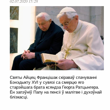
02.07.2020 15:28
Святы Айцец Францішак скіраваў спачуванні
Бэнэдыкту XVI у сувязі са смерцю яго
старэйшага брата ксяндза Георга Ратцынгера.
Ён запэўніў Папу на пенсіі ў малітве і духоўнай
блізкасці.