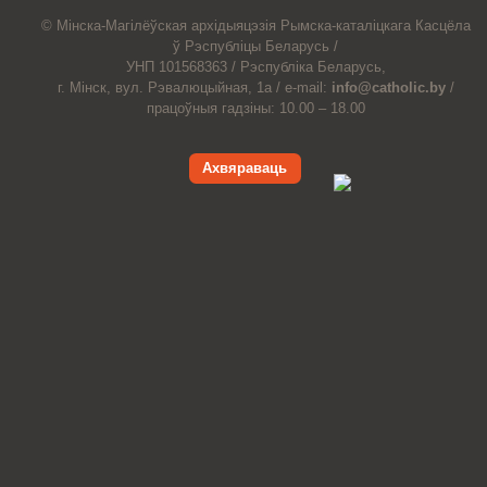
© Мiнска-Магiлёўская
архiдыяцэзiя
Рымска-каталіцкага
Касцёла
ў Рэспубліцы Беларусь /
УНП 101568363 /
Рэспубліка Беларусь,
г. Мінск, вул. Рэвалюцыйная, 1а /
e-mail:
info@catholic.by
/
працоўныя гадзіны: 10.00 – 18.00
Ахвяраваць