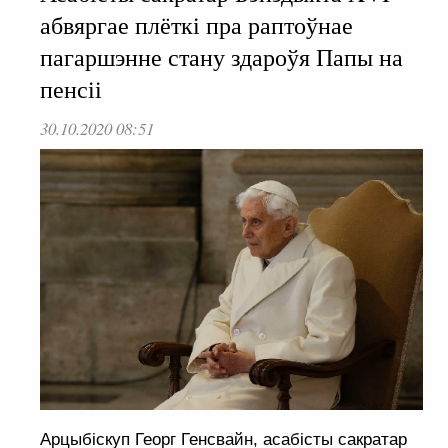
абвяргае плёткі пра раптоўнае
пагаршэнне стану здароўя Папы на
пенсіі
30.10.2020 08:51
Арцыбіскуп Георг Генсвайн, асабісты сакратар