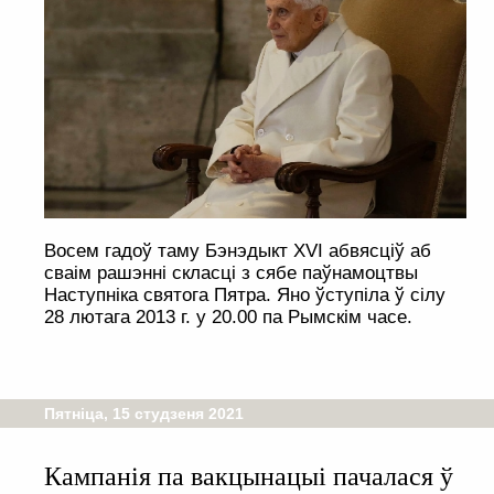
Восем гадоў таму Бэнэдыкт XVI абвясціў аб
сваім рашэнні скласці з сябе паўнамоцтвы
Наступніка святога Пятра. Яно ўступіла ў сілу
28 лютага 2013 г. у 20.00 па Рымскім часе.
Пятніца, 15 студзеня 2021
Кампанія па вакцынацыі пачалася ў