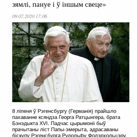
зямлі, пануе і ў іншым свеце»
09.07.2020 17:06
8 ліпеня ў Рэгенсбургу (Германія) прайшло
пахаванне ксяндза Георга Ратцынгера, брата
Бэнэдыкта XVI. Падчас цырымоніі быў
прачытаны ліст Папы-эмерыта, адрасаваны
біскупу Рэгенсбурга Рудольфу Фодэрхольцэру.