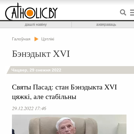
дашлі навіну
ахвяраваць
Галоўная
Цэтлікі
Бэнэдыкт XVI
Чацвер, 29 снежня 2022
Святы Пасад: стан Бэнэдыкта XVI
цяжкі, але стабільны
29.12.2022 17:46