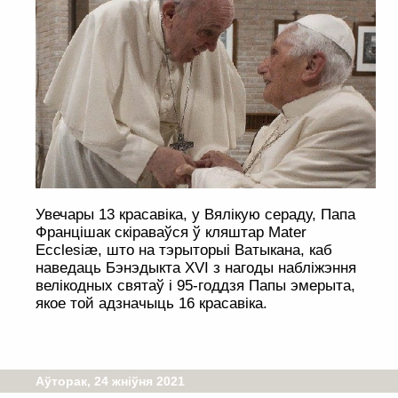
Увечары 13 красавіка, у Вялікую сераду, Папа
Францішак скіраваўся ў кляштар Mater
Ecclesiæ, што на тэрыторыі Ватыкана, каб
наведаць Бэнэдыкта XVI з нагоды набліжэння
велікодных святаў і 95-годдзя Папы эмерыта,
якое той адзначыць 16 красавіка.
Аўторак, 24 жніўня 2021