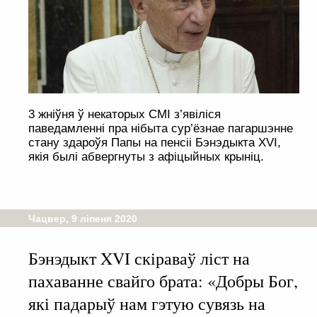
3 жніўня ў некаторых СМІ з’явіліся
паведамленні пра нібыта сур’ёзнае пагаршэнне
стану здароўя Папы на пенсіі Бэнэдыкта XVI,
якія былі абвергнуты з афіцыйных крыніц.
Чацвер, 9 ліпеня 2020
Бэнэдыкт XVI скіраваў ліст на
пахаванне свайго брата: «Добры Бог,
які падарыў нам гэтую сувязь на