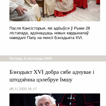
Пасля Кансісторыя, які адбыўся ў Рыме 28
лістапада, адзінаццаць новых кардыналаў
наведалі Папу на пенсіі Бэнэдыкта XVI.
Пятніца, 6 лістапада 2020
Бэнэдыкт XVI добра сябе адчувае і
штодзённа цэлебруе Імшу
06.11.2020 16:13