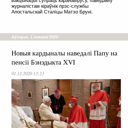
вакцынацыі супраць каранавірусу, паведаміў
журналістам кіраўнік прэс-службы
Апостальскай Сталіцы Матэо Бруні.
Аўторак, 1 снежня 2020
Новыя кардыналы наведалі Папу на
пенсіі Бэнэдыкта XVI
01.12.2020 13:23