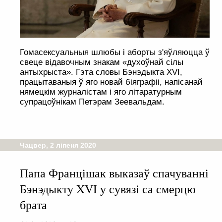
Гомасексуальныя шлюбы і аборты з'яўляюцца ў
свеце відавочным знакам «духоўнай сілы
антыхрыста». Гэта словы Бэнэдыкта XVI,
працытаваныя ў яго новай біяграфіі, напісанай
нямецкім журналістам і яго літаратурным
супрацоўнікам Петэрам Зеевальдам.
Чацвер, 2 ліпеня 2020
Папа Францішак выказаў спачуванні
Бэнэдыкту XVI у сувязі са смерцю
брата