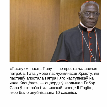
«Паслухмянасць Папу — не проста чалавечая
патрэба. Гэта ўмова паслухмянасці Хрысту, які
паставіў апостала Пятра і яго наступнікаў на
чале Касцёла», — сцвердзіў кардынал Рабэр
Сара ў інтэрв’ю італьянскай газеце Il Foglio ,
якое было апублікавана 10 сакавіка.