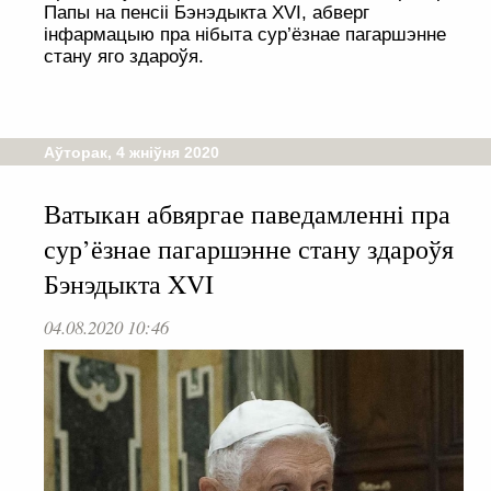
Папы на пенсіі Бэнэдыкта XVI, абверг
інфармацыю пра нібыта сур’ёзнае пагаршэнне
стану яго здароўя.
Аўторак, 4 жніўня 2020
Ватыкан абвяргае паведамленні пра
сур’ёзнае пагаршэнне стану здароўя
Бэнэдыкта XVI
04.08.2020 10:46