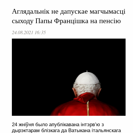
Аглядальнік не дапускае магчымасці
сыходу Папы Францішка на пенсію
24.08.2021 16:35
24 жніўня было апублікавана інтэрв’ю з
дырэктарам блізкага да Ватыкана італьянскага