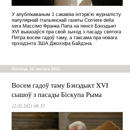
У апублікаваным 1 сакавіка інтэрв’ю журналісту
папулярнай італьянскай газеты Corriere della
sera Массімо Франка Папа на пенсіі Бэнэдыкт
XVI выказаўся пра свой зыход з пасаду святога
Пятра восем гадоў таму, а таксама пра новага
прэзідэнта ЗША Джозэфа Байдэна.
Пятніца, 12 лютага 2021
Восем гадоў таму Бэнэдыкт XVI
сышоў з пасады Біскупа Рыма
12.02.2021 08:37