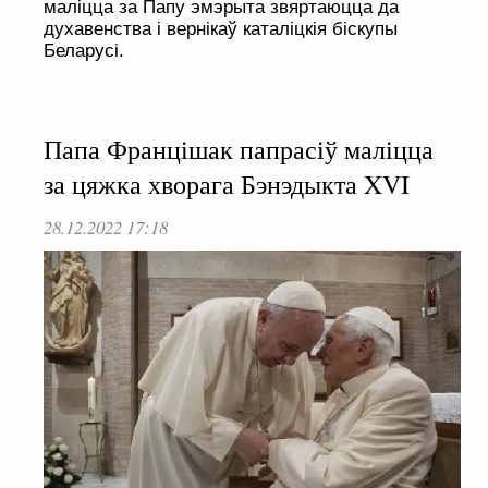
маліцца за Папу эмэрыта звяртаюцца да
духавенства і вернікаў каталіцкія біскупы
Беларусі.
Папа Францішак папрасіў маліцца
за цяжка хворага Бэнэдыкта XVI
28.12.2022 17:18