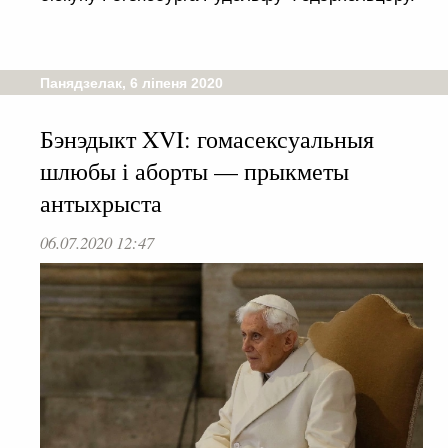
Панядзелак, 6 ліпеня 2020
Бэнэдыкт XVI: гомасексуальныя
шлюбы і аборты — прыкметы
антыхрыста
06.07.2020 12:47