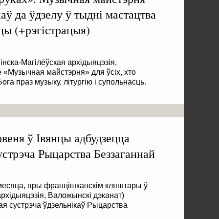
аў да ўдзелу ў тыдні мастацтва
цы (+рэгістрацыя)
Мінска-Магілёўская архідыяцэзія,
 «Музычная майстэрня» для ўсіх, хто
га праз музыку, літургію і супольнасць.
веня ў Івянцы адбудзецца
устрэча Рыцарства Беззаганнай
 месяца, пры францішканскім кляштары ў
архідыяцэзія, Валожынскі дэканат)
ая сустрэча ўдзельнікаў Рыцарства