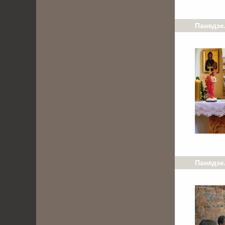
Панядзел
Панядзел