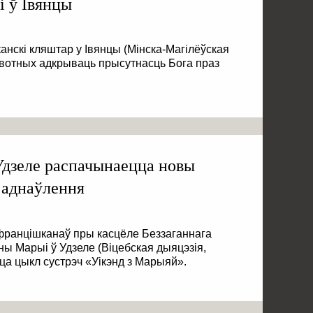
і ў Івянцы
анскі кляштар у Івянцы (Мінска-Магілёўская
хвотных адкрываць прысутнасць Бога праз
Удзеле распачынаецца новы
 аднаўлення
 францішканаў пры касцёле Беззаганнага
 Марыі ў Удзеле (Віцебская дыяцэзія,
ца цыкл сустрэч «Уікэнд з Марыяй».