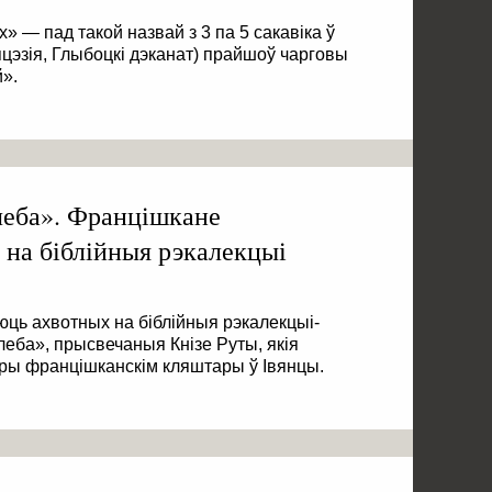
» — пад такой назвай з 3 па 5 сакавіка ў
цэзія, Глыбоцкі дэканат) прайшоў чарговы
й».
леба». Францішкане
 на біблійныя рэкалекцыі
ь ахвотных на біблійныя рэкалекцыі-
леба», прысвечаныя Кнізе Руты, якія
пры францішканскім кляштары ў Івянцы.