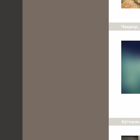
Чацвер, 
Аўторак,