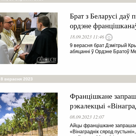
Брат з Беларусі даў 
ордэне францішкана
18.09.2023 11:46
9 верасня брат Дзмітрый Кр
абяцанні ў Ордэне Братоў М
 8 верасня 2023
Францішкане запраша
рэкалекцыі «Вінагра
08.09.2023 12:07
Айцы францішкане запрашаю
«Вінаграднік сярод пустыні»,