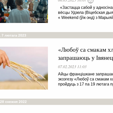
«Застацца сабой у адносінах
вёсцы Удзела (Віцебская дыя
« Weekend (ўік-энд) з Марыя
 7 лютага 2023
«Любоў са смакам х
запрашаюць у Івянец
07.02.2023 11:03
Айцы францішкане запрашаюц
экзэгезу «Любоў са смакам х
пройдуць з 17 па 19 лютага 
 28 снежня 2022