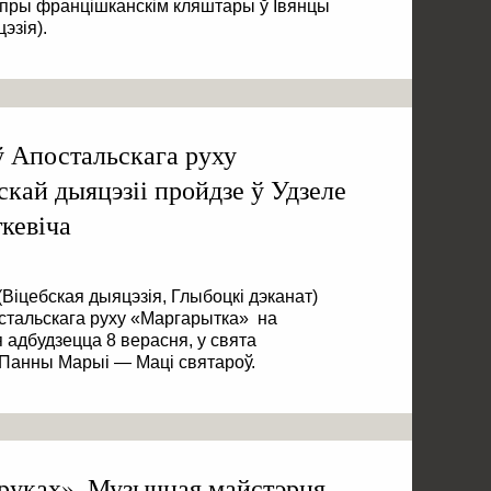
я пры францішканскім кляштары ў Івянцы
эзія).
ў Апостальскага руху
кай дыяцэзіі пройдзе ў Удзеле
ткевіча
Віцебская дыяцэзія, Глыбоцкі дэканат)
стальскага руху «Маргарытка» на
я адбудзецца 8 верасня, у свята
анны Марыі — Маці святароў.
руках». Музычная майстэрня