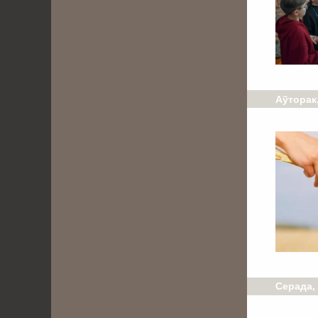
Аўторак,
Серада,