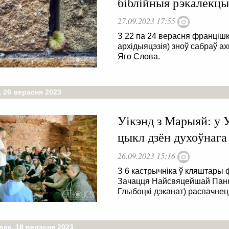
біблійныя рэкалекцы
27.09.2023 17:55
З 22 па 24 верасня францішк
архідыяцэзія) зноў сабраў а
Яго Слова.
 26 верасня 2023
Уікэнд з Марыяй: у 
цыкл дзён духоўнага
26.09.2023 15:16
З 6 кастрычніка ў кляштары
Зачацця Найсвяцейшай Панны
Глыбоцкі дэканат) распачнец
лак, 18 верасня 2023