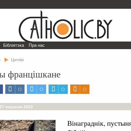
Бібліятэка
Пра нас
я
Цэтлікі
ы францішкане
27 верасня 2023
Вінаграднік, пустын