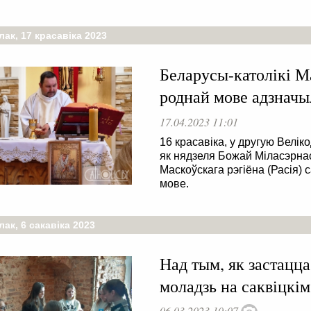
ак, 17 красавіка 2023
Беларусы-католікі М
роднай мове адзначы
17.04.2023 11:01
16 красавіка, у другую Велі
як нядзеля Божай Міласэрна
Маскоўскага рэгіёна (Расія)
мове.
ак, 6 сакавіка 2023
Над тым, як застацца
моладзь на саквіцкім
06.03.2023 10:07