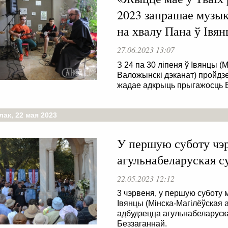
2023 запрашае музык
на хвалу Пана ў Івян
27.06.2023 13:07
З 24 па 30 ліпеня ў Івянцы (
Валожынскі дэканат) пройдзе
жадае адкрыць прыгажосць Бо
ак, 22 мая 2023
У першую суботу чэр
агульнабеларуская с
22.05.2023 12:12
3 чэрвеня, у першую суботу
Івянцы (Мінска-Магілёўская 
адбудзецца агульнабеларуск
Беззаганнай.