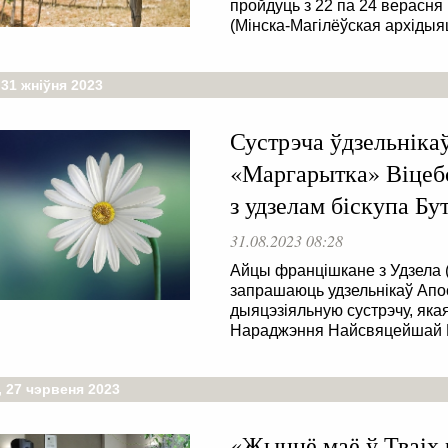
пройдуць з 22 па 24 верасн
(Мінска-Магілёўская архідыяц
31 жніўня 2023
Сустрэча ўдзельніка
«Маргарытка» Віцебс
з удзелам біскупа Бу
31.08.2023 08:28
Айцы францішкане з Удзела (
запрашаюць удзельнікаў Апо
дыяцэзіяльную сустрэчу, яка
Нараджэння Найсвяцейшай П
 27 чэрвеня 2023
«Жыццё маё ў Тваіх 