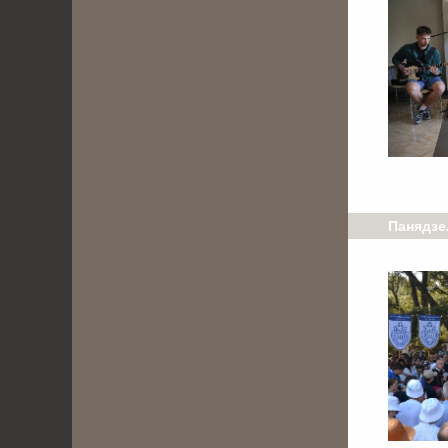
Панядзел