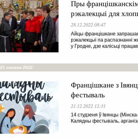
Пры францішканскім
рэкалекцыі для хлоп
28.12.2022 08:47
Айцы францішкане запрашаю
рэкалекцыі па распазнанні 
у Гродне, дзе калісьці прац
 21 снежня 2022
Францішкане з Івянц
фестываль
21.12.2022 12:31
14 студзеня ў Івянцы (Мінска
Калядны фестываль, арганіз