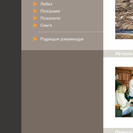
Лікбез
Пілігрымкі
Псіхалогія
Сям'я
Рэдакцыя рэкамендуе
Аўторак,
Панядзе