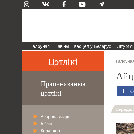
Галоўная
Навіны
Касцёл у Беларусі
Літургія
Цэтлікі
Галоўна
Айц
Прапанаваныя
цэтлікі
Серада, 
Абарона жыцця
Біблія
Каляндар