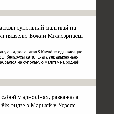
асквы супольнай малітвай на
лі нядзелю Божай Міласэрнасці
кодную нядзелю, якая ў Касцёле адзначаецца
сці, беларусы каталіцкага веравызнаньня
 сабраліся на супольную малітву на роднай
 сабой у адносінах, разважала
 ўік-эндзе з Марыяй у Удзеле