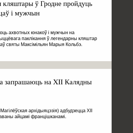
 кляштары ў Гродне пройдуць
цаў і мужчын
ць ахвотных юнакоў і мужчын на
жыццёвага паклікання ў легендарны кляштар
аваў святы Максімільян Марыя Кольбэ.
а запрашаюць на XII Калядны
-Магілёўская архідыяцэзія) адбудзецца XII
аваны айцамі францішканамі.