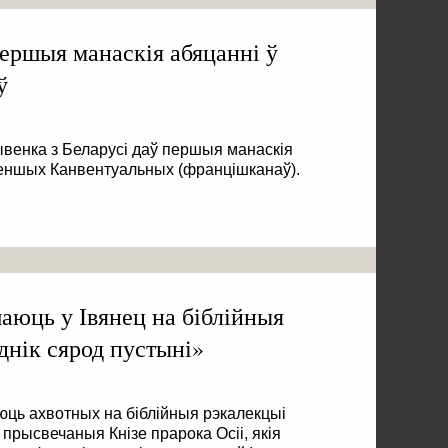
першыя манаскія абяцанні ў
ў
ывенка з Беларусі даў першыя манаскія
еншых Канвентуальных (францішканаў).
юць у Івянец на біблійныя
днік сярод пустыні»
ць ахвотных на біблійныя рэкалекцыі
 прысвечаныя Кнізе прарока Осіі, якія