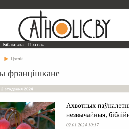
Бібліятэка
Пра нас
я
Цэтлікі
ы францішкане
 2 студзеня 2024
Ахвотных паўналетні
незвычайныя, біблій
02.01.2024 10:17