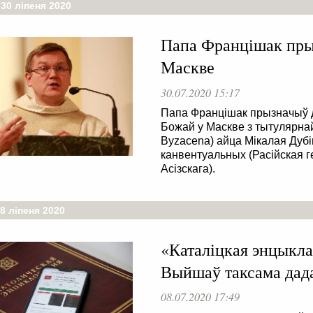
30 ліпеня 2020
Папа Францішак пры
Маскве
30.07.2020 15:17
Папа Францішак прызначыў д
Божай у Маскве з тытулярнай
Byzacena) айца Мікалая Дуб
канвентуальных (Расійская 
Асізскага).
8 ліпеня 2020
«Каталіцкая энцыкла
Выйшаў таксама дада
08.07.2020 17:49