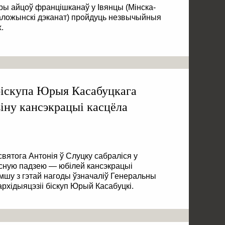
ары айцоў францішканаў у Івянцы (Мінска-
Валожынскі дэканат) пройдуць незвычыйныя
.
біскупа Юрыя Касабуцкага
віну кансэкрацыі касцёла
 святога Антонія ў Слуцку сабраліся у
асную падзею — юбілей кансэкрацыі
мшу з гэтай нагоды ўзначаліў Генеральны
архідыяцэзіі біскуп Юрый Касабуцкі.