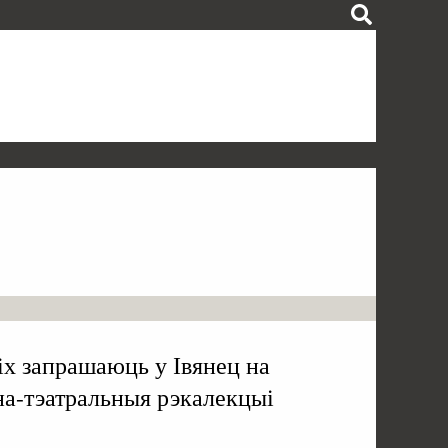
х запрашаюць у Івянец на
на-тэатральныя рэкалекцыі