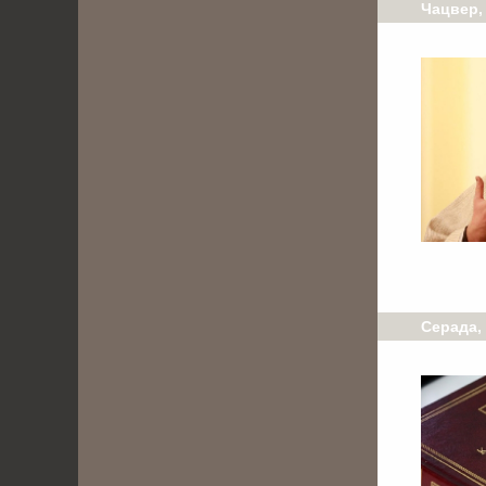
Чацвер, 
Серада, 