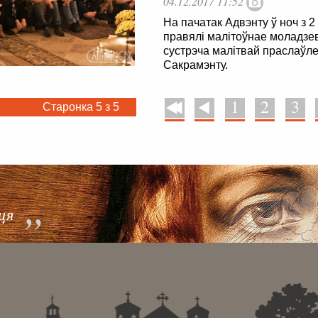
04.12.2017 11:52
На пачатак Адвэнту ў ноч з 
правялі малітоўнае моладзе
сустрэча малітвай праслаўл
Сакрамэнту.
1
2
3
Старонка 5 з 5
У пачатак
Назад
 . . . . . . . . . . . . . . . . . . . . . . . . . . . . . . . . . . . . . . . . . . . . . . . .
ця