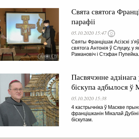
Свята святога Франц
парафіі
05.10.2020 15:47
Святы Францішак Асізскі з’я
святога Антонія ў Слуцку, у
Рамановіч і Стэфан Пупейка
Пасвячэнне адзінага 
біскупа адбылося ў 
05.10.2020 15:38
4 кастрычніка ў Маскве прын
францішканін Мікалай Дубінін
біскупам.