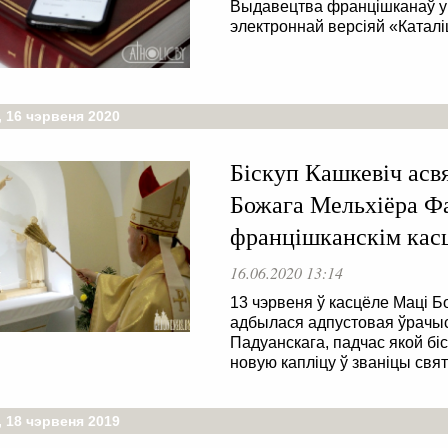
Выдавецтва францішканаў у Р
электроннай версіяй «Каталі
 16 чэрвеня 2020
Біскуп Кашкевіч асвя
Божага Мельхіёра Фа
францішканскім кас
16.06.2020 13:14
13 чэрвеня ў касцёле Маці Б
адбылася адпустовая ўрачыст
Падуанскага, падчас якой бі
новую капліцу ў званіцы свят
 18 чэрвеня 2019