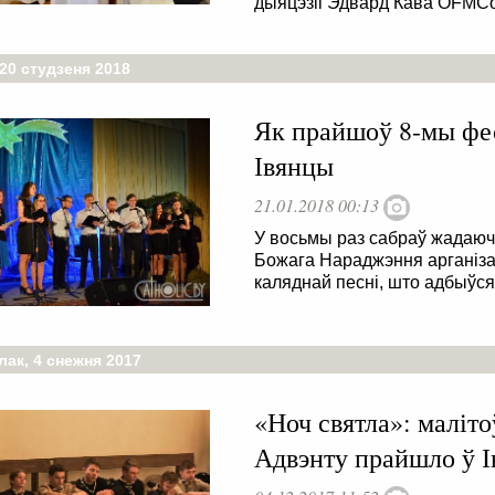
дыяцэзіі Эдвард Кава OFMCo
20 студзеня 2018
Як прайшоў 8-мы фес
Івянцы
21.01.2018 00:13
У восьмы раз сабраў жадаю
Божага Нараджэння арганіз
каляднай песні, што адбыўся 
лак, 4 снежня 2017
«Ноч святла»: маліто
Адвэнту прайшло ў 