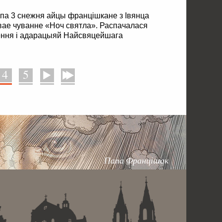
2 па 3 снежня айцы францішкане з Івянца
вае чуванне «Ноч святла». Распачалася
ення і адарацыяй Найсвяцейшага
4
5
Наперад
У канец
Папа Францішак