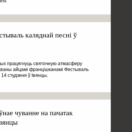
nv.
тываль каляднай песні ў
чых працягнуць святочную атмасферу
аваны айцамі францішканамі Фестываль
14 студзеня ў Івянцы.
ўнае чуванне на пачатак
Івянцы