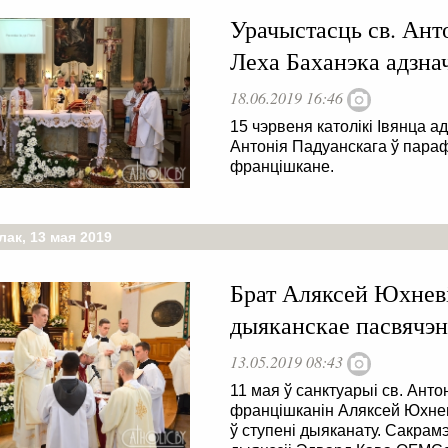
Урачыстасць св. Антон
Леха Баханэка адзна
18.06.2019 16:46
15 чэрвеня католікі Івянца а
Антонія Падуанскага ў параф
францішкане.
ак, 13 мая 2019
Брат Аляксей Юхне
дыяканскае пасвячэ
13.05.2019 08:43
11 мая ў санктуарыі св. Анто
францішканін Аляксей Юхне
ў ступені дыяканату. Сакрам