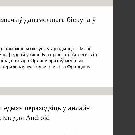
значыў дапаможнага біскупа ў
апаможным біскупам архідыяцэзіі Маці
 кафедрай у Акве Бізацэнскай (Aquensis in
ініна, святара Ордэну братоў меншых
генеральная кустодыя святога Францішка
педыя» пераходзіць у анлайн.
так для Android