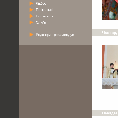
Лікбез
Пілігрымкі
Псіхалогія
Сям'я
Чацвер, 
Рэдакцыя рэкамендуе
Панядзел