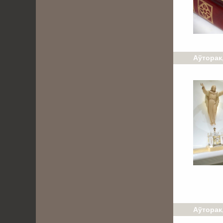
Аўторак,
Аўторак,