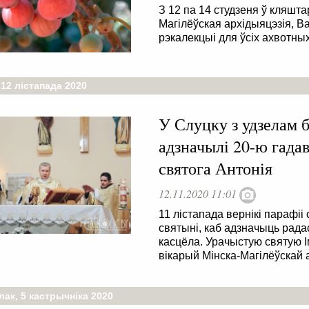
З 12 па 14 студзеня ў кляшт
Магілёўская архідыяцэзія, 
рэкалекцыі для ўсіх ахвотных
12 лістапада 2020
У Слуцку з удзелам 
адзначылі 20-ю гада
святога Антонія
12.11.2020 11:01
11 лістапада вернікі парафіі
святыні, каб адзначыць рад
касцёла. Урачыстую святую І
вікарый Мінска-Магілёўскай 
ак, 5 кастрычніка 2020