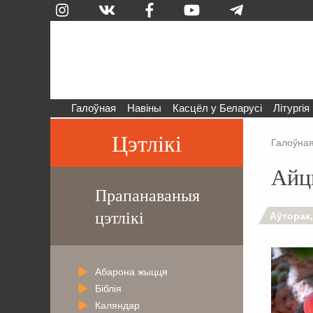
Галоўная
Навіны
Касцёл у Беларусі
Літургія
Цэтлікі
Галоўна
Айц
Прапанаваныя
цэтлікі
Аўторак,
Абарона жыцця
Біблія
Каляндар