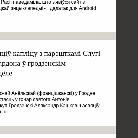
асіі паведаміла, што з'явіўся сайт з
цкай энцыклапедыі» і дадатак для Android .
ціў капліцу з парэшткамі Слугі
рдона ў гродзенскім
цёле
ожай Анёльскай (францішканскі) у Гродне
асць у гонар святога Антонія
скуп Гродзенскі Аляксандр Кашкевіч асвяціў
ыні.