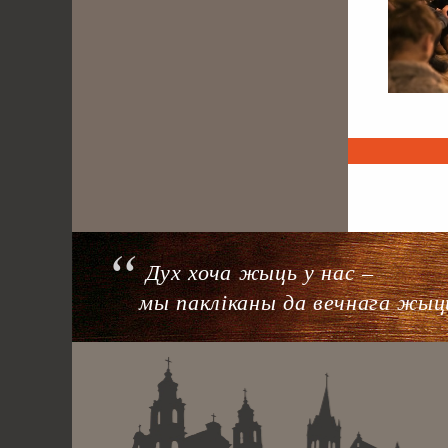
. . . . . . . . . . . . .
Дух хоча жыць у нас –
мы пакліканы да вечнага жыц