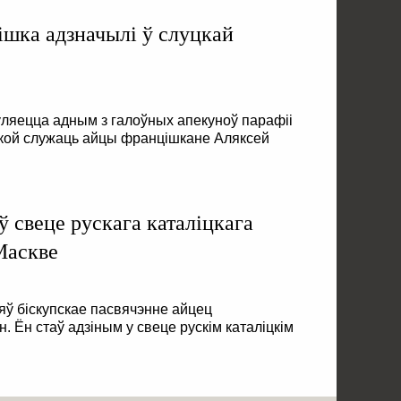
ішка адзначылі ў слуцкай
ўляецца адным з галоўных апекуноў парафіі
 якой служаць айцы францішкане Аляксей
.
ў свеце рускага каталіцкага
Маскве
яў біскупскае пасвячэнне айцец
. Ён стаў адзіным у свеце рускім каталіцкім