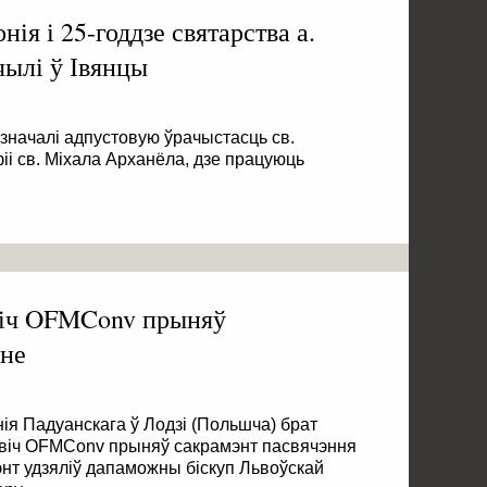
ія і 25-годдзе святарства а.
чылі ў Івянцы
дзначалі адпустовую ўрачыстасць св.
іі св. Міхала Арханёла, дзе працуюць
віч OFMConv прыняў
нне
нія Падуанскага ў Лодзі (Польшча) брат
віч OFMConv прыняў сакрамэнт пасвячэння
энт удзяліў дапаможны біскуп Львоўскай