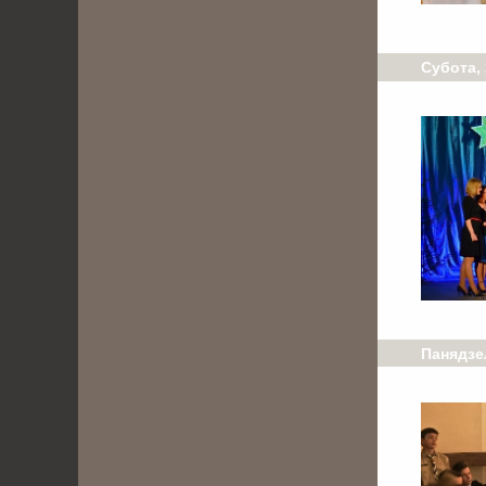
Субота, 
Панядзе